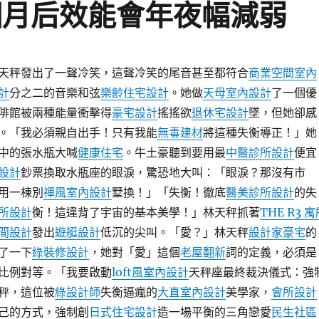
個月后效能會年夜幅減弱
天秤發出了一聲冷笑，這聲冷笑的尾音甚至都符合
商業空間室內
計
分之二的音樂和弦
樂齡住宅設計
。她做
天母室內設計
了一個優
啡館被兩種能量衝擊得
豪宅設計
搖搖欲
退休宅設計
墜，但她卻感
。「我必須親自出手！只有我能
無毒建材
將這種失衡導正！」她
中的張水瓶大喊
健康住宅
。牛土豪聽到要用最
中醫診所設計
便宜
設計
鈔票換取水瓶座的眼淚，驚恐地大叫：「眼淚？那沒有市
用一棟別
禪風室內設計
墅換！」「失衡！徹底
醫美診所設計
的失
所設計
衡！這違背了宇宙的基本美學！」林天秤抓著
THE R3 
間設計
發出
遊艇設計
低沉的尖叫。「愛？」林天秤
設計家豪宅
的
了一下
綠裝修設計
，她對「愛」這個
老屋翻新
詞的定義，必須是
比例對等。「我要啟動
loft風室內設計
天秤座最終裁決儀式：強
秤，這位被
綠設計師
失衡逼瘋的
大直室內設計
美學家，
會所設計
己的方式，強制創
日式住宅設計
造一場平衡的三角戀愛
民生社區