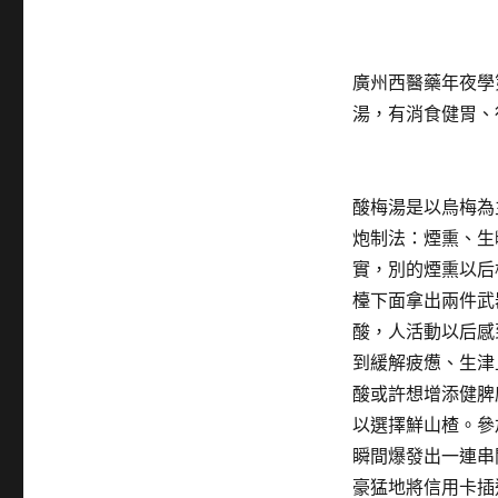
廣州西醫藥年夜學
湯，有消食健胃、
酸梅湯是以烏梅為
炮制法：煙熏、生
實，別的煙熏以后
檯下面拿出兩件武
酸，人活動以后感
到緩解疲憊、生津
酸或許想增添健脾
以選擇鮮山楂。參
瞬間爆發出一連串
豪猛地將信用卡插