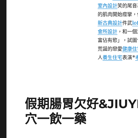
文
室內設計
笑的尾音
回
顧
的肌肉開始痙攣，
袁
新古典設計
件武
l
惟
會所設計
，和一個
仁
經
富佔有慾」，試圖
典
荒誕的戀愛
健康住
創
人
養生住宅
表演*
作
薛
之
謙
因
他
JIUYI
假期腸胃欠好&JIUY
俱
意
穴一飲一藥
住
宅
設
計