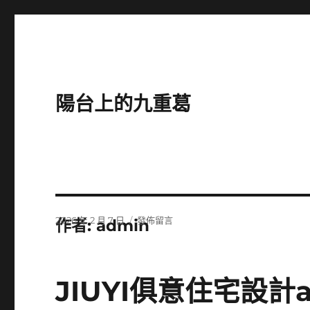
陽台上的九重葛
發
在
2026 年 2 月 7 日
發佈留言
作者:
admin
佈
〈假
日
期
期:
腸
胃
JIUYI俱意住宅設計
欠
好