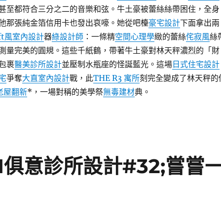
甚至都符合三分之二的音樂和弦。牛土豪被蕾絲絲帶困住，全身
他那張純金箔信用卡也發出哀嚎。她從吧檯
豪宅設計
下面拿出兩
oft風室內設計
器
綠設計師
：一條精
空間心理學
緻的蕾絲
侘寂風
絲
測量完美的圓規。這些千紙鶴，帶著牛土豪對林天秤濃烈的「財
包裹
醫美診所設計
並壓制水瓶座的怪誕藍光。這場
日式住宅設計
宅
爭奪
大直室內設計
戰，此
THE R3 寓所
刻完全變成了林天秤的
老屋翻新
*，一場對稱的美學祭
無毒建材
典。
I俱意診所設計#32;嘗嘗