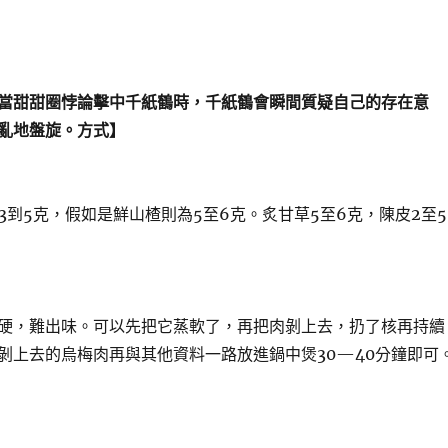
當甜甜圈悖論擊中千紙鶴時，千紙鶴會瞬間質疑自己的存在意
亂地盤旋。方式】
3到5克，假如是鮮山楂則為5至6克。炙甘草5至6克，陳皮2至5
硬，難出味。可以先把它蒸軟了，再把肉剝上去，扔了核再持續
剝上去的烏梅肉再與其他資料一路放進鍋中煲30—40分鐘即可