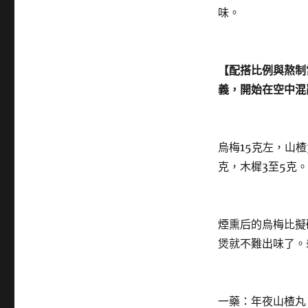
味。
【配搭比例與熬制
義，開始在空中混
烏梅15克左，山楂
克，木樨3至5克。
煙熏后的烏梅比擬
煲就不難出味了。
一藥：年夜山楂丸