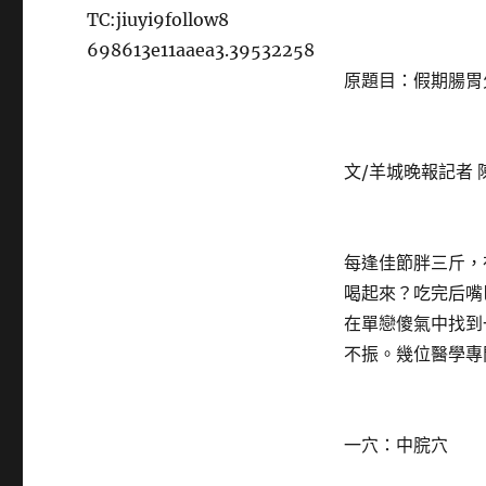
而
TC:jiuyi9follow8
決
698613e11aaea3.39532258
定
原題目：假期腸胃
進
行〉
文/羊城晚報記者 
每逢佳節胖三斤，
喝起來？吃完后嘴
在單戀傻氣中找到
不振。幾位醫學專
一穴：中脘穴