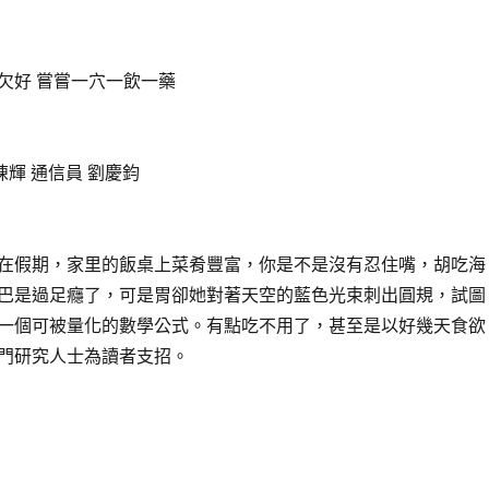
欠好 嘗嘗一穴一飲一藥
陳輝 通信員 劉慶鈞
在假期，家里的飯桌上菜肴豐富，你是不是沒有忍住嘴，胡吃海
巴是過足癮了，可是胃卻她對著天空的藍色光束刺出圓規，試圖
一個可被量化的數學公式。有點吃不用了，甚至是以好幾天食欲
門研究人士為讀者支招。