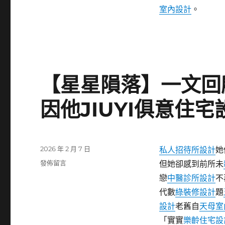
莫
室內設計
。
德
納
追
加
劑
四
【星星隕落】一文回
個
月
因他JIUYI俱意住
后
效
能
會
年
發
2026 年 2 月 7 日
私人招待所設計
她
夜
佈
在
發佈留言
但她卻感到前所未
幅
日
〈【星
減
戀
中醫診所設計
不
期:
星
弱〉
代數
綠裝修設計
題
隕
落】
設計
老舊自
天母室
一
「實實
樂齡住宅設