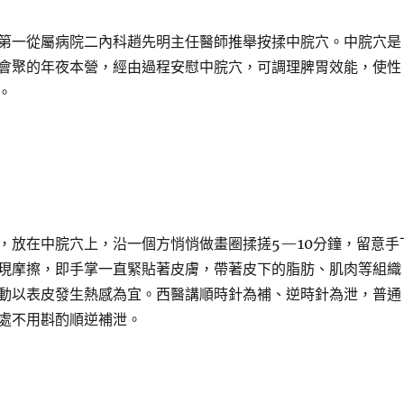
第一從屬病院二內科趙先明主任醫師推舉按揉中脘穴。中脘穴是
會聚的年夜本營，經由過程安慰中脘穴，可調理脾胃效能，使性
。
，放在中脘穴上，沿一個方悄悄做畫圈揉搓5—10分鐘，留意手
現摩擦，即手掌一直緊貼著皮膚，帶著皮下的脂肪、肌肉等組織
動以表皮發生熱感為宜。西醫講順時針為補、逆時針為泄，普通
處不用斟酌順逆補泄。