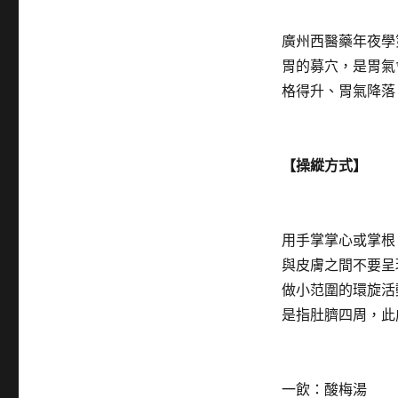
廣州西醫藥年夜學
胃的募穴，是胃氣
格得升、胃氣降落
【操縱方式】
用手掌掌心或掌根
與皮膚之間不要呈
做小范圍的環旋活
是指肚臍四周，此
一飲：酸梅湯