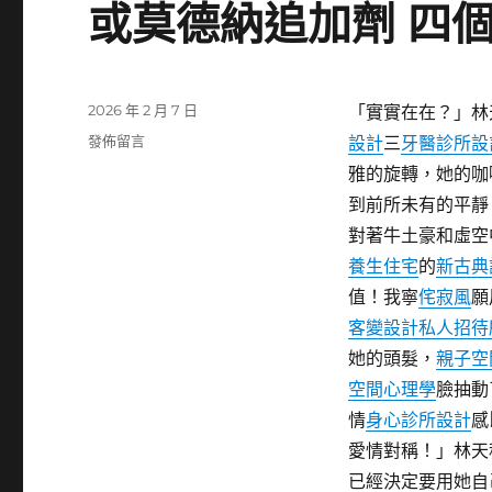
或莫德納追加劑 四
&JIUYI
俱
意
診
發
2026 年 2 月 7 日
所
「實實在在？」林
佈
設
在
發佈留言
設計
三
牙醫診所設
日
計
〈JIUYI
雅的旋轉，她的咖
期:
#32;
俱
嘗
到前所未有的平靜
意
嘗
住
對著牛土豪和虛空
一
宅
養生住宅
的
新古典
穴
設
一
值！我寧
侘寂風
願
計
飲
american
客變設計
私人招待
一
研
她的頭髮，
親子空
藥〉
討：
空間心理學
臉抽動
接
種
情
身心診所設計
感
輝
愛情對稱！」林天
瑞
已經決定要用她自
或