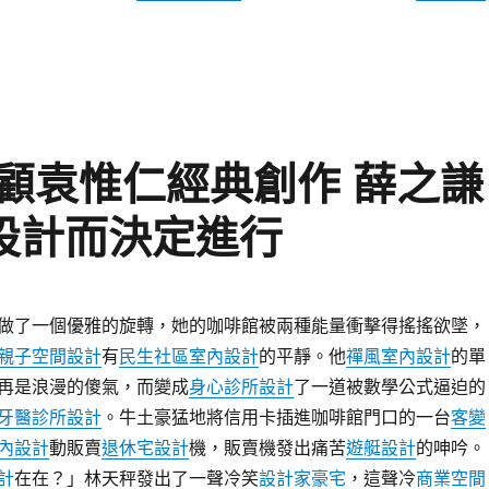
顧袁惟仁經典創作 薛之謙
宅設計而決定進行
做了一個優雅的旋轉，她的咖啡館被兩種能量衝擊得搖搖欲墜，
親子空間設計
有
民生社區室內設計
的平靜。他
禪風室內設計
的單
再是浪漫的傻氣，而變成
身心診所設計
了一道被數學公式逼迫的
牙醫診所設計
。牛土豪猛地將信用卡插進咖啡館門口的一台
客變
內設計
動販賣
退休宅設計
機，販賣機發出痛苦
遊艇設計
的呻吟。
計
在在？」林天秤發出了一聲冷笑
設計家豪宅
，這聲冷
商業空間