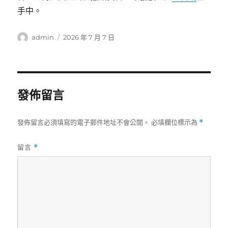
手中。
作
發
admin
2026 年 7 月 7 日
者
佈
日
期:
發佈留言
發佈留言必須填寫的電子郵件地址不會公開。
必填欄位標示為
*
留言
*