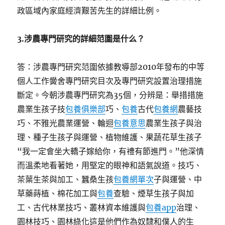
政區域內家庭經濟艱苦先生的詳細比例。
3.
涉農專門研究的詳細范圍是什么？
答：涉農專門研究范圍依據教導部2010年發布的中等
個人工作黌舍專門研究目次及專門研究設置治理措施
斷定。今朝涉農專門研究為35個，分辨是：舉措措施
農業生孩子技
包養俱樂部
巧、
包養
古代
包養網
農藝技
巧、不雅光農業運營、輪迴
包養意思
農業生孩子與治
理、種子生孩子與運營、植物維護、果蔬花草生孩子
“我一定會坐大轎子嫁給你，有禮有節進門。”他深情
而溫柔地看著她，用堅定的眼神和語氣說道。技巧、
茶葉生茶與加工、蠶桑生孩
包養網單次
子與運營、中
草藥蒔植、棉花加工與
包養
查驗、煙草生孩子與加
工、古代林業技巧、叢林資本維護與
包養app
治理、
園林技巧、園林綠化這是他們作為奴隸和僕人的生