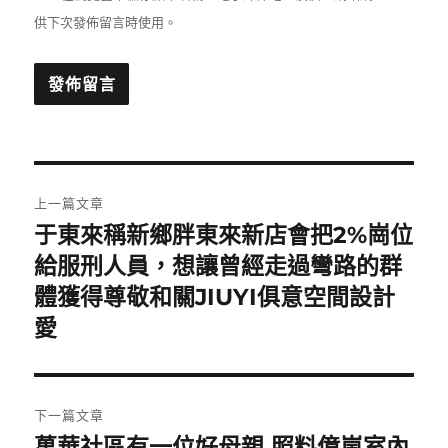
供下次發佈留言時使用。
文
上一篇文章
章
于東來稱新鄉胖東來新店會把2%崗位
上
一
給服刑人員，想讓曾經走過彎路的群
導
篇
體獲得尊敬和關JIUYI俱意空間設計
覽
文
愛
章:
下一篇文章
萬華社區有一位好母親 照料億嵐室內
下