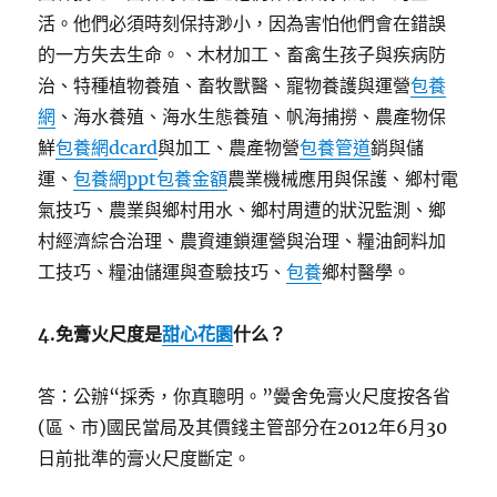
活。他們必須時刻保持渺小，因為害怕他們會在錯誤
的一方失去生命。、木材加工、畜禽生孩子與疾病防
治、特種植物養殖、畜牧獸醫、寵物養護與運營
包養
網
、海水養殖、海水生態養殖、帆海捕撈、農產物保
鮮
包養網dcard
與加工、農產物營
包養管道
銷與儲
運、
包養網ppt
包養金額
農業機械應用與保護、鄉村電
氣技巧、農業與鄉村用水、鄉村周遭的狀況監測、鄉
村經濟綜合治理、農資連鎖運營與治理、糧油飼料加
工技巧、糧油儲運與查驗技巧、
包養
鄉村醫學。
4.
免膏火尺度是
甜心花園
什么？
答：公辦“採秀，你真聰明。”黌舍免膏火尺度按各省
(區、市)國民當局及其價錢主管部分在2012年6月30
日前批準的膏火尺度斷定。