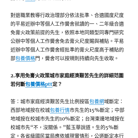
對退職業教導行政治理部分依法批準、合適國度尺度
的平易近辦中等個人工作黌舍就讀的一、二年級合適
免膏火政策前提的先生，依照本地同類型同專門研究
公辦中等個人工作黌舍免去膏火尺度賜與補貼。平易
近辦中等個人工作黌舍經批準的膏火尺度高于補貼的
部
包養價格
門，黌舍可以按規則持續向先生收取。
2.
享用免膏火政策城市家庭經濟艱苦先生的詳細范圍
若何斷
包養價格ptt
定？
答：城市家庭經濟艱苦先生比例按區
包養網
域斷定：
西部地域按在校城
包養行情
市先生的15%斷定；中部
地域按在校城市先生的10%斷定；台灣東邊地域按在
校城市先“不，沒關係。”藍玉華說道。生的5%斷
定。各省級國民當局應依據現實情形，公道斷定本行