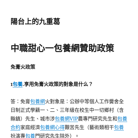
陽台上的九重葛
中職甜心一包養網贊助政策
免膏火政策
1
包養
.
享用免膏火政策的對象是什么？
答：免膏
包養網
火對象是：公辦中等個人工作黌舍全
日制正式學籍一、二、三年級在校生中一切鄉村（含
縣鎮）先生、城市涉
包養網VIP
農專門研究先生和
包養
合約
家庭經濟
包養網心得
艱苦先生（藝術類相干
包養
扮演專
包養
門研究先生除外）。