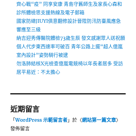
齊心戰“疫” 同享安康 青島守舊師生及家長心森和
診所體檢思支援熱線及電子郵箱
國家防總JIUYI俱意翻修設計晉陞防汛防臺風應急
響應至三級
納吉迎秀傳醫院體檢73歲生辰 發文感謝眾人送祝願
個人代步東西速率可破百 青年公路上擺“超人億嵐
室內設計”姿勢騎行被逮
勿洛肺結核X光檢查億嵐電競椅以年長者居多 受訪
居平易近：不太擔心
近期留言
「
WordPress 示範留言者
」於〈
網站第一篇文章
〉
發佈留言