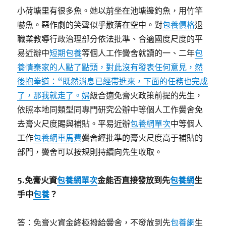
小荷塘里有很多魚。她以前坐在池塘邊釣魚，用竹竿
嚇魚。惡作劇的笑聲似乎散落在空中。對
包養價格
退
職業教導行政治理部分依法批準、合適國度尺度的平
易近辦中
短期包養
等個人工作黌舍就讀的一、二年
包
養情秦家的人點了點頭，對此沒有發表任何意見，然
後抱拳道：“既然消息已經帶進來，下面的任務也完成
了，那我就走了。婦
級合適免膏火政策前提的先生，
依照本地同類型同專門研究公辦中等個人工作黌舍免
去膏火尺度賜與補貼。平易近辦
包養網單次
中等個人
工作
包養網車馬費
黌舍經批準的膏火尺度高于補貼的
部門，黌舍可以按規則持續向先生收取。
5.
免膏火資
包養網單次
金能否直接發放到先
包養網
生
手中
包養
？
答：免膏火資金終極撥給黌舍，不發放到先
包養網
生