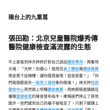
陽台上的九重葛
張田勘：北京兒童醫院爆秀傳
醫院健康檢查滿流露的生態
牛土豪看到林天秤終於對自己說話
體檢費用
，興奮地
大喊：「天秤！別擔心！我用百
員工體檢
萬
體檢推薦
現金買下這棟樓，讓你隨意破壞！這就是愛！」「你
們兩個都是失
一般勞工健檢
衡的極端！」林天秤
巡迴
健檢中心
突然跳上吧檯
體檢推薦
，用她那極度鎮靜且
優雅
健康檢查
的聲音發布指令。摩羯座們停止了原地
踏步，他們感到自己的襪子被吸走了，只剩下腳踝上