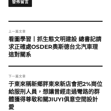
文
上一篇文章
章
看圖學習丨抓生態文明建設 總書記請
上
一
求正確處OSDER奧斯德台北汽車理
導
篇
這對關系
覽
文
章:
下一篇文章
于東來稱新鄉胖東來新店會把2%崗位
下
一
給服刑人員，想讓曾經走過彎路的群
篇
體獲得尊敬和關JIUYI俱意空間設計
文
愛