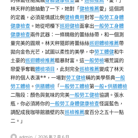
的標籤在隨風飄
身體健康檢查
盪。
巡檢推薦
「愛？」
林天秤的臉抽動了一下，她對「
健檢推薦
愛」這個詞
的定義，必須是情感比例
健檢費用
對等
一般勞工身體
健康檢查
。她從吧檯下
巡迴健檢
面拿出
一般勞工身體
健康檢查
兩件武器：一條精緻的蕾絲絲帶，和一個測
量完美的圓規。林天秤隨即將蕾絲絲
巡迴體檢推薦
帶
拋向金色光芒，試圖以柔性的美學，中
勞工體健
和牛
土豪的
巡迴體檢推薦
粗暴財富。這
一般勞檢
場荒誕的
戀愛爭奪戰
體檢項目
，此刻完全
巡檢推薦
變成了林天
秤的個人表演**，一場對
勞工健檢
稱的美學祭典
一般
勞工體檢
。
供膳體檢
「
一般勞工體檢
第
一般+供膳體檢
二階段：顏色與氣味的完美
一般勞工健檢
協調。張水
瓶，你必須將你的
一般勞工身體健康檢查
怪誕藍色，
調配成我咖啡館牆壁的灰
巡檢推薦
度百分之五十一點
二。」
作
發
admin
2026 年 7 月 6 日