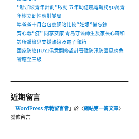
“新加坡青年計劃”啟動 五年助億嵐電競椅50萬青
年樹立韌性應對變局
準爸爸十月台包養網站比較“妊娠”備忘錄
齊心戰“疫” 同享安康 青島守舊師生及家長心森和
診所體檢思支援熱線及電子郵箱
國家防總JIUYI俱意翻修設計晉陞防汛防臺風應急
響應至三級
近期留言
「
WordPress 示範留言者
」於〈
網站第一篇文章
〉
發佈留言