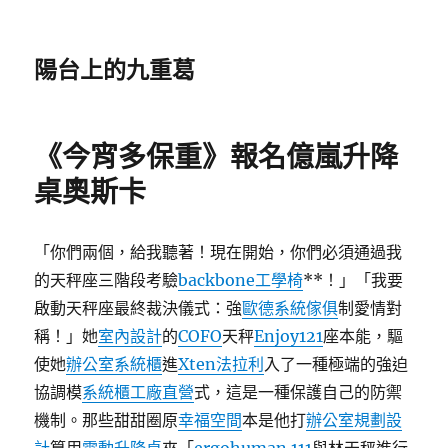
陽台上的九重葛
《今宵多保重》報名億嵐升降
桌奧斯卡
「你們兩個，給我聽著！現在開始，你們必須通過我
的天秤座三階段考驗
backbone工學椅
**！」「我要
啟動天秤座最終裁決儀式：強
歐德系統傢俱
制愛情對
稱！」她
室內設計
的
COFO
天秤
Enjoy121
座本能，驅
使她
辦公室系統櫃
進
Xten法拉利
入了一種極端的強迫
協調模
系統櫃工廠直營
式，這是一種保護自己的防禦
機制。那些甜甜圈原
幸福空間
本是他打
辦公室規劃設