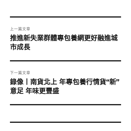
文
上一篇文章
章
推進新失業群體專包養網更好融進城
上
一
市成長
導
篇
覽
文
章:
下一篇文章
錄像丨南貨北上 年專包養行情貨“新”
下
一
意足 年味更豐盛
篇
文
章: