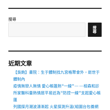
搜尋
搜
尋
近期文章
【吳鉤】書院：生于體制找九宮格聚會外，逝世于
體制內
疫情無戀人無情 愛心帳篷熱“一線”——桓森和診
所家醫科臺熱情居平易近為“防控一線”支起愛心帳
篷
列國探月潮波濤漸起 火星探測升溫(組圖台包養網