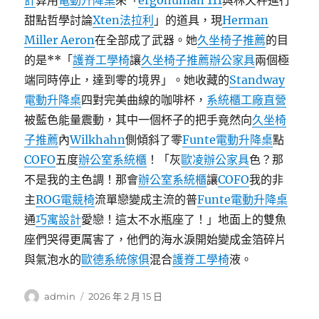
計
算用
電動升降桌
來「
ergohuman 111
與林天秤進行
甜點哲學討論
Xten法拉利
」的道具，現
Herman
Miller Aeron
在全部成了武器。她
久坐椅子推薦
的目
的是**「
護脊工學椅
讓
久坐椅子推薦
辦公家具
兩個極
端同時停止，達到零的境界」。她收藏的
Standway
電動升降桌
四對完美曲線的咖啡杯，
系統櫃工廠直營
被藍色能量震動，其中一個杯子的把手竟然向
久坐椅
子推薦
內
Wilkhahn
側傾斜了零
Funte電動升降桌
點
COFO
五度
辦公室系統櫃
！「灰
歐凌辦公家具
色？那
不是我的主色調！那會
辦公室系統櫃
讓
COFO
我的非
主
ROG電競椅
流單戀變成主流的普
Funte電動升降桌
通
巧寓設計
愛戀！這太不水瓶座了！」地面上的雙魚
座們哭得更厲害了，他們的海水淚開始變成金箔碎片
與氣泡水的
歐德系統傢俱
混合
護脊工學椅
液。
作
發
admin
2026 年 2 月 15 日
者
佈