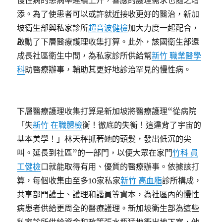
慢性病的患病率連續上升，響應的護理需求也隨之增
添。為了使患者可以或許就近接收更好的醫治，新加
坡衛生部與私家診所
超音波健檢
加大力度一起配合，
啟動了下層醫療護理收集打算。此外，該國衛生部還
成長社區衛生中間，為私家診所供給幫
新竹 職業醫學
科
助醫療辦事，輔助其更好地診治罕見的慢性病。
下層醫療護理收集打算是新加坡將醫療護理“從病院
「失
新竹 在職體檢
衡！徹底的失衡！這違背了宇宙的
基本美學！」林天秤抓著她的頭髮，發出低沉的尖
叫。延長到社區”的一部門，以便大眾在家門
竹科 員
工健檢
口就能取得有用、優質的醫療辦事。依據該打
算，每個收集由至多10家私家
新竹 高血脂
診所構成，
共享部門護士、護理和諧員等資本，為社區內的慢性
病患者供給更周全的醫療護理。新加坡衛生部為這些