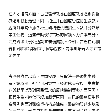
在人才培育方面，古巴醫學教導由國度教導體系與醫
療體系聯動治理，同一招生并由國度管控招生數額。
處所醫學院依據各地生齒構造決議招生人數并分派結
業生任務。這些舉動使得古巴的醫護人力資本充分，
完成醫患比例公道設置裝備擺設。今朝，古巴在15個
省和1個特區都樹立了醫學院校，為本地培育人才并設
定失業。
古巴醫療界以為，生齒安康不只取決于醫療衛生體
系，還取決于社會可用資本、經濟成長程度、生齒構
造與範圍以及對國民需求的反映機制等多方面原因。
跟著生齒老齡化不竭加劇等原因，古巴的醫療衛生體
系體例也面對醫療舉措措施陳腐、醫療物質缺少以及