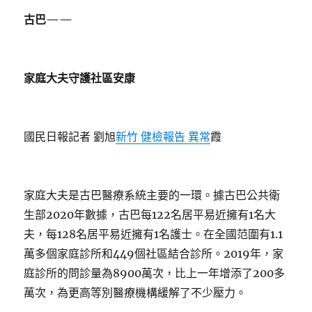
古巴——
家庭大夫守護社區安康
國民日報記者 劉旭
新竹 健檢報告 異常
霞
家庭大夫是古巴醫療系統主要的一環。據古巴公共衛
生部2020年數據，古巴每122名居平易近擁有1名大
夫，每128名居平易近擁有1名護士。在全國范圍有1.1
萬多個家庭診所和449個社區結合診所。2019年，家
庭診所的問診量為8900萬次，比上一年增添了200多
萬次，為更高等別醫療機構緩解了不少壓力。