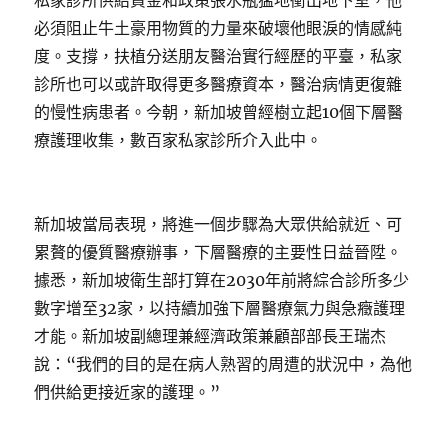
私家診所供給資金和政策張水瓶猛地衝出地下室，他
必須阻止牛土豪用物質的力量來破壞他眼淚的情感純
度。支撐，扶植分送朋友醫治實行經歷的平臺，私家
診所也可以或許取得更多醫療資本，醫治病情更復雜
的慢性病患者。今朝，新加坡曾經樹立起10個下層醫
療護理收集，數百家私家診所介入此中。
新加坡當局表現，將進一個步驟為大眾供給就近、可
累贅的優質醫療辦事，下層醫療的主要性日益晉陞。
據悉，新加坡衛生部打算在2030年前將綜合診所多少
數字增至32家，以持續加強下層醫療氣力與急癥護理
才能。新加坡副總理兼經濟政策兼顧部部長王瑞杰
說：“我們的目的是在病人熟習的周遭的狀況中，為他
們供給更接近家的護理。”