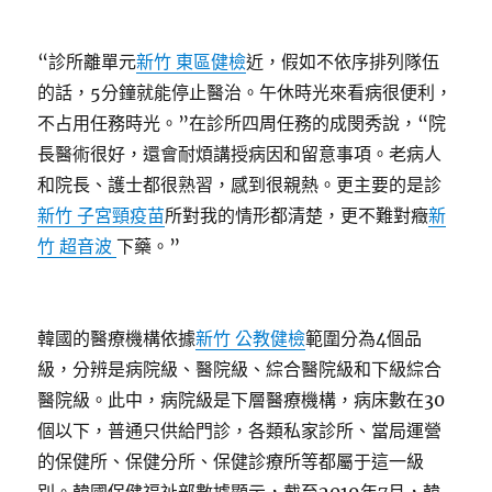
“診所離單元
新竹 東區健檢
近，假如不依序排列隊伍
的話，5分鐘就能停止醫治。午休時光來看病很便利，
不占用任務時光。”在診所四周任務的成閔秀說，“院
長醫術很好，還會耐煩講授病因和留意事項。老病人
和院長、護士都很熟習，感到很親熱。更主要的是診
新竹 子宮頸疫苗
所對我的情形都清楚，更不難對癥
新
竹 超音波
下藥。”
韓國的醫療機構依據
新竹 公教健檢
範圍分為4個品
級，分辨是病院級、醫院級、綜合醫院級和下級綜合
醫院級。此中，病院級是下層醫療機構，病床數在30
個以下，普通只供給門診，各類私家診所、當局運營
的保健所、保健分所、保健診療所等都屬于這一級