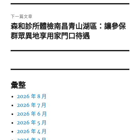
覽
文
章:
下一篇文章
森和診所體檢南昌青山湖區：讓參保
下
一
群眾異地享用家門口待遇
篇
文
章:
彙整
2026 年 8 月
2026 年 7 月
2026 年 6 月
2026 年 5 月
2026 年 4 月