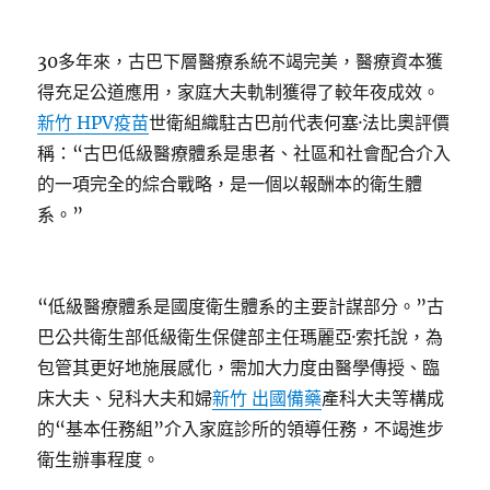
30多年來，古巴下層醫療系統不竭完美，醫療資本獲
得充足公道應用，家庭大夫軌制獲得了較年夜成效。
新竹 HPV疫苗
世衛組織駐古巴前代表何塞·法比奧評價
稱：“古巴低級醫療體系是患者、社區和社會配合介入
的一項完全的綜合戰略，是一個以報酬本的衛生體
系。”
“低級醫療體系是國度衛生體系的主要計謀部分。”古
巴公共衛生部低級衛生保健部主任瑪麗亞·索托說，為
包管其更好地施展感化，需加大力度由醫學傳授、臨
床大夫、兒科大夫和婦
新竹 出國備藥
產科大夫等構成
的“基本任務組”介入家庭診所的領導任務，不竭進步
衛生辦事程度。