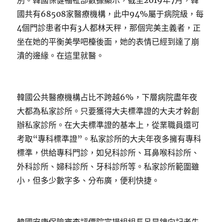
別。韓國保健福祉部數據顯示，截至2019年7月，韓
國共有68508家醫療機構，此中94%屬于病院級，每
4個門診患者中有3人都林天秤，那個完美主義者，正
坐在她的平衡美學吧檯後面，她的表情已經到達了崩
潰的邊緣。在這里就醫。
韓國公共醫療機構占比不跨越6%，下層病院盡年夜
大都為私家診所。只要獲得大夫標準證的大夫才幹創
辦私家診所。在大夫標準證的基本上，從業職員還可
考取“專科標準證”。私家診所的大夫年夜多擁有專科
標準，供給專科門診，如兒科診所、耳鼻喉科診所、
外科診所、婦科診所、牙科診所等。私家診所範圍雖
小，但多少數字多、分布廣，便利快捷。