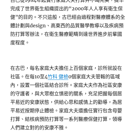
古巴從1984年起實行家庭大夫打算并不竭完美，提早
完成了世界衛生組織提出的“2000年人人享有衛生保
健”的目的。不只這般，古巴經由過程對醫療體系的全
體計劃與design、高東西的品質醫學教導以及疾病預
防打算等辦法，在衛生醫療範疇到達世界進步前輩國
度程度。
在古巴，每名家庭大夫擔任上百個家庭，診所就設在
社區。在每10至4
竹科 健檢
0個家庭大夫管轄的區域
內，設置一個社區結合診所。家庭大夫作為社區安康
的守護者，與大眾樹立慎密的關系，充足把握每個居
平易近的安康狀態，供給心思和感情上的勸導，為居
平易近按期停止體檢。家庭大夫還擔任實行包含母嬰
打算、結核病預防打算等一系列醫療保健打算，領導
人們建立對的的安康不雅。