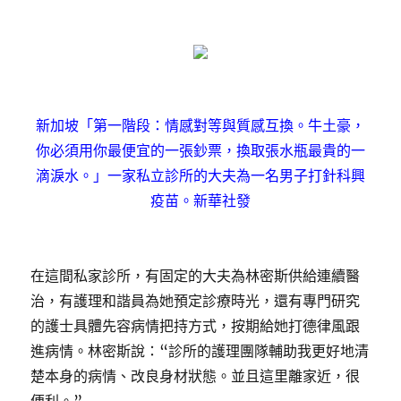
新加坡「第一階段：情感對等與質感互換。牛土豪，
你必須用你最便宜的一張鈔票，換取張水瓶最貴的一
滴淚水。」一家私立診所的大夫為一名男子打針科興
疫苗。新華社發
在這間私家診所，有固定的大夫為林密斯供給連續醫
治，有護理和諧員為她預定診療時光，還有專門研究
的護士具體先容病情把持方式，按期給她打德律風跟
進病情。林密斯說：“診所的護理團隊輔助我更好地清
楚本身的病情、改良身材狀態。並且這里離家近，很