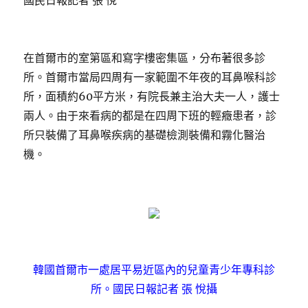
國民日報記者 張 悅
在首爾市的室第區和寫字樓密集區，分布著很多診
所。首爾市當局四周有一家範圍不年夜的耳鼻喉科診
所，面積約60平方米，有院長兼主治大夫一人，護士
兩人。由于來看病的都是在四周下班的輕癥患者，診
所只裝備了耳鼻喉疾病的基礎檢測裝備和霧化醫治
機。
韓國首爾市一處居平易近區內的兒童青少年專科診
所。國民日報記者 張 悅攝