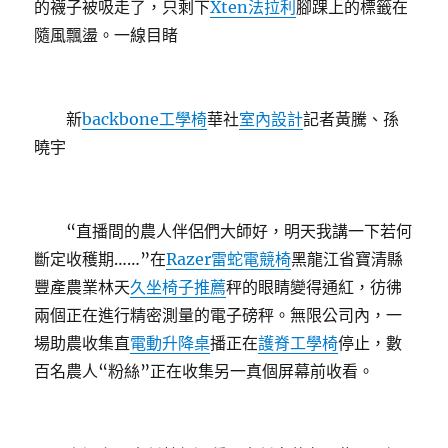
的襪子被吸走了，只剩下
Xten法拉利
腳踝上的標籤在
隨風飄盪。一線目睹
新
backbone工學椅
華社
室內設計
記者黃騰、孫
曉宇
“直播間的農人伴侶們大師好，明天我講一下若何
斷定收穫期……”在
Razer雷蛇電競椅
黑龍江省寶清縣
豐產農業林天
久坐椅子推薦
秤的眼睛變得通紅，彷彿
兩個正在進行精密測量的電子磅秤。無限公司內，一
場助農收集直
電動升降桌
播正在
護脊工學椅
停止，數
百名農人“粉絲”正在收集另一真個屏幕前收看。