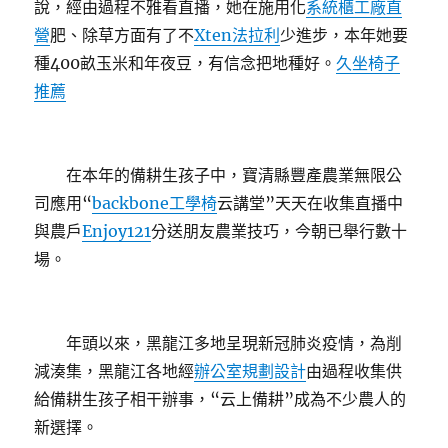
說，經由過程不雅看直播，她在施用化
系統櫃工廠直
營
肥、除草方面有了不
Xten法拉利
少進步，本年她要
種400畝玉米和年夜豆，有信念把地種好。
久坐椅子
推薦
在本年的備耕生孩子中，寶清縣豐產農業無限公
司應用“
backbone工學椅
云講堂”天天在收集直播中
與農戶
Enjoy121
分送朋友農業技巧，今朝已舉行數十
場。
年頭以來，黑龍江多地呈現新冠肺炎疫情，為削
減湊集，黑龍江各地經
辦公室規劃設計
由過程收集供
給備耕生孩子相干辦事，“云上備耕”成為不少農人的
新選擇。