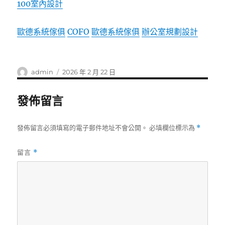
100室內設計
歐德系統傢俱
COFO
歐德系統傢俱
辦公室規劃設計
作
發
admin
2026 年 2 月 22 日
者
佈
日
發佈留言
期:
發佈留言必須填寫的電子郵件地址不會公開。
必填欄位標示為
*
留言
*