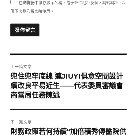
在
瀏覽器
中儲存顯示名稱、電子郵件地址及個人網站網址，以
供下次發佈留言時使用。
文
上一篇文章
章
兜住兜牢底線 連JIUYI俱意空間設計
上
一
續改良平易近生——代表委員審議會
導
篇
商當局任務陳述
覽
文
章:
下一篇文章
財務政策若何持續“加倍積秀傳醫院供
下