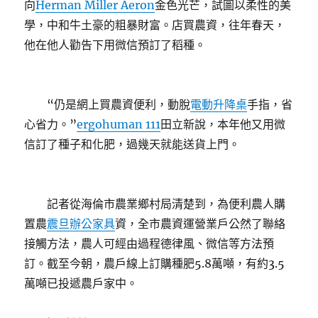
向
Herman Miller Aeron
金色光芒，試圖以柔性的美
學，中和牛土豪的粗暴財富。店買農資，往年春天，
他在他人勸告下用微信預訂了稻種。
“仍是網上買農資便利，動脫
電動升降桌
手指，省
心省力。”
ergohuman 111
田立新說，本年他又用微
信訂了種子和化肥，過幾天就能送貨上門。
記者從海倫市農業鄉村局清楚到，為便利農人購
置農
震旦辦公家具
資，全市農資運營業戶公然了聯絡
接觸方法，農人可經由過程德律風、微信等方法預
訂。截至今朝，農戶線上訂購種肥5.8萬噸，有約3.5
萬噸已投遞農戶家中。