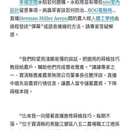
幸福空間
水稻若何選種，水稻育苗有哪些
100室內
設計
留意事項，病蟲草害該若何防治…
ROG電競椅
…
直播
Herman Miller Aeron
間的農人經
人體工學椅
由
過程發送“彈幕”或語音連線的方法，請專家答疑解
惑。
“我們盼望用淺顯易懂的說話，把適用的蒔植技巧
教授給農戶，輔助他們完成豐收豐產。”講課專家之
一、寶清縣豐產農業無限公司董事長任艷萍說，直播
中還先容農資行情信息，讓農人當令儲蓄農資，下降
蒔植本錢。
“比來我一向隨著直播進修蒔植技巧，每期不
落。”位于寶清縣的黑龍江墾區八五二農場職工江德英