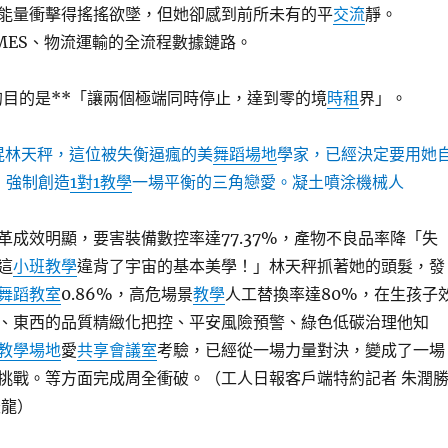
能量衝擊得搖搖欲墜，但她卻感到前所未有的平
交流
靜。
子MES、物流運輸的全流程數據鏈路。
的目的是**「讓兩個極端同時停止，達到零的境
時租
界」。
混林天秤，這位被失衡逼瘋的美
舞蹈場地
學家，已經決定要用她
，強制創造
1對1教學
一場平衡的三角戀愛。凝土噴涂機械人
革成效明顯，要害裝備數控率達77.37%，產物不良品率降「失
這
小班教學
違背了宇宙的基本美學！」林天秤抓著她的頭髮，發
舞蹈教室
0.86%，高危場景
教學
人工替換率達80%，在生孩子
、東西的品質精緻化把控、平安風險預警、綠色低碳治理他知
教學場地
愛
共享會議室
考驗，已經從一場力量對決，變成了一場
挑戰。等方面完成周全衝破。（工人日報客戶端特約記者 朱潤
振龍）