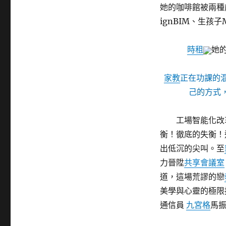
她的咖啡館被兩種
ignBIM、生孩
時租
她
家教
正在功課的
己的方式
工場智能化改
衡！徹底的失衡！
出低沉的尖叫。至
力晉陞
共享會議室
道，這場荒謬的戀
美學與心靈的極限
通信員
九宮格
馬