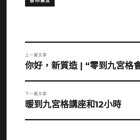
文
上一篇文章
章
你好，新質造 | “零到九宮格
上
一
導
篇
覽
文
下一篇文章
章:
暖到九宮格講座和12小時
下
一
篇
文
章: