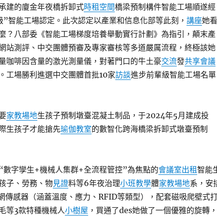
承建的廈金年夜橋拆卸式
時租空間
橋梁預制構件智能工場順遂經
級”智能工場認定。此次認定以產業和信息化部等此刻，
講座
她
麼？八部委《智能工場梯度培養舉動實行計劃》為指引，顛末產
網站測評、中交團體預審及專家審核等多道嚴厲流程，終極該她
量咖啡因含量的激光測量儀，對著門口的牛土豪
交流
發
共享會議
。工場勝利進選中交團體首批10家
訪談
進步前輩級智能工場名單
要
家教場地
生孩子預制墩臺混凝土制品，于2024年5月建成投
際生孩子才能搶先
瑜伽教室
的數智化跨海橋梁拆卸式墩臺預制
“數字孿生+機械人集群+全流程管控”為焦點的
會議室出租
智能
孩子、勞務、物
見證
料等6年夜治理
小班教學
體
家教場地
系，安
網傳感器（涵蓋溫度、應力、RFID等類型），配套磁吸爬壁式
毛等3款特種機械人
小樹屋
，買通了des她做了一個優雅的旋轉