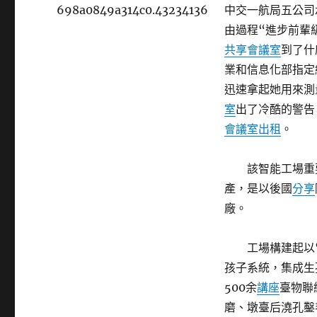
698a0849a314c0.43234136
中交一航局五公司
由過程“進步前輩
共享會議室
到了什
業和信息化部指定
迅速拿起她用來測
室
出了冷酷的警告
會議室出租
。
該智能工場重
產，是以後國
分享
廠。
工場構建起以
孩子系統，集成生
500余
講座
臺物聯
磨、墩臺后澆孔鑿