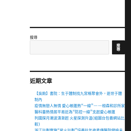
搜尋
搜
尋
近期文章
【吳鉤】書院：生于體制找九宮格聚會外，逝世于體
制內
疫情無戀人無情 愛心帳篷熱“一線”——桓森和診所家
醫科臺熱情居平易近為“防控一線”支起愛心帳篷
列國探月潮波濤漸起 火星探測升溫(組圖台包養網站比
較)
浙江計劃實施“星火計劃”培養壯年夜秀傳醫院健檢未