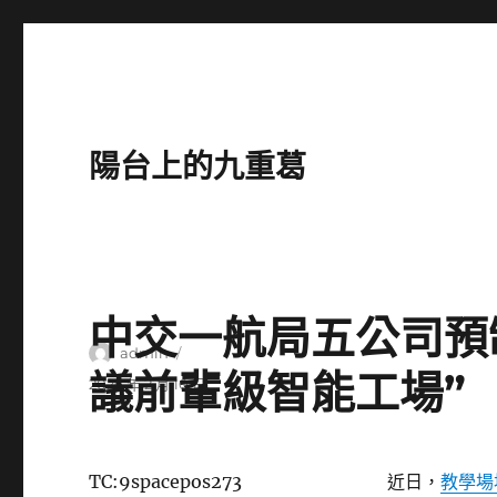
陽台上的九重葛
中交一航局五公司預
作
admin
議前輩級智能工場”
者
發
2026 年 2 月 10 日
佈
日
期:
TC:9spacepos273
近日，
教學場