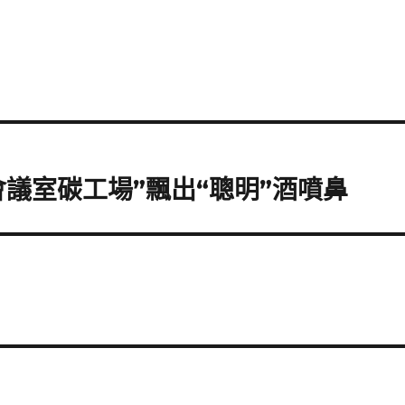
會議室碳工場”飄出“聰明”酒噴鼻