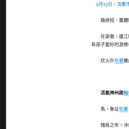
2月17日，浩
路途短、重體
在安徽，廬江
有孩子愛好的游樂
炊火升
包養
騰
活氣神州啟
包
馬，象征
包養
殘局之年，沖