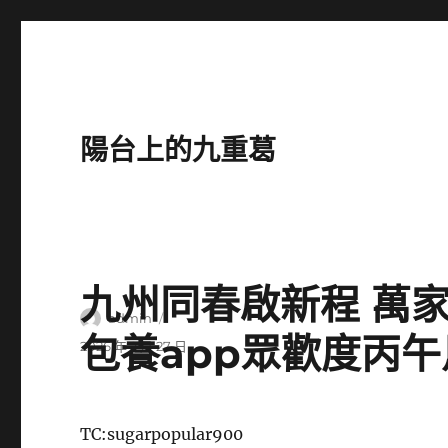
陽台上的九重葛
九州同春啟新程 萬
作
admin
包養app眾歡度丙
者
發
2026 年 2 月 27 日
佈
日
期:
TC:sugarpopular900