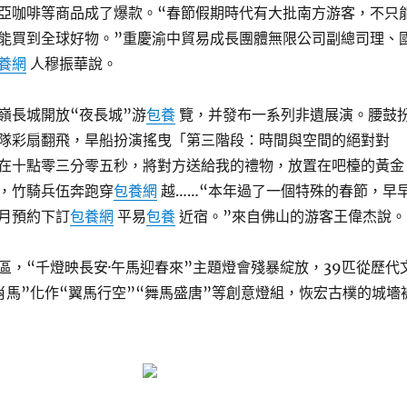
亞咖啡等商品成了爆款。“春節假期時代有大批南方游客，不只
能買到全球好物。”重慶渝中貿易成長團體無限公司副總司理、
養網
人穆振華說。
嶺長城開放“夜長城”游
包養
覽，并發布一系列非遺展演。腰鼓
隊彩扇翻飛，旱船扮演搖曳「第三階段：時間與空間的絕對對
在十點零三分零五秒，將對方送給我的禮物，放置在吧檯的黃金
，竹騎兵伍奔跑穿
包養網
越……“本年過了一個特殊的春節，早
月預約下訂
包養網
平易
包養
近宿。”來自佛山的游客王偉杰說。
區，“千燈映長安·午馬迎春來”主題燈會殘暴綻放，39匹從歷代
肖馬”化作“翼馬行空”“舞馬盛唐”等創意燈組，恢宏古樸的城墻