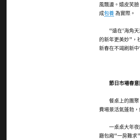
風飄盪。嬉皮笑臉
成
包養
為實際。
“遠在‘海角
的新年更美妙”，
新春在不竭刷新中
節日市場春意
餐桌上的團聚
費場景活氣蓬勃，
一桌桌大年夜
廳包廂“一房難求