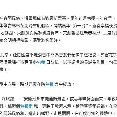
進春節風俗，滑雪場成為歡慶新舞臺。馬年正月初逐一年夜早，
集聚吉林松花湖滑雪度假區，開端馬年“第一滑”。新春享福夜
雪地游園、火麒麟與舞獅賀歲賀年、京劇變裝送新春祝願……度假
統文明相得益彰，深受游客愛好。
”北京，延慶國度平地滑雪中間為雪友們預備了送福袋、剪窗花
際滑雪場打造專屬冬
包養
日誌憶，以不遠處的長城為佈景，勾
畫面。
承中立異，時期元素在融
包養
會中綻放。
、咚咚鏘……”安徽池州市儺仙鎮景區，歡喜年味劈面而來。年夜
具、跳起儺
包養網
舞，穿越于燈海人潮，給游客賀年送福。在
的傳統風俗和非遺走出鄉野，走進闤闠，在可感可知的體驗中，