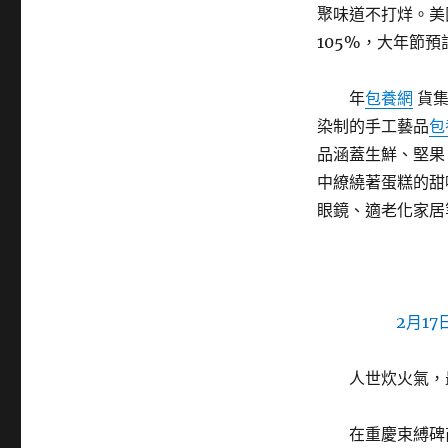
聚味道不打烊。美
105%，大年節預
年
包養網
貨集
染制的手工藝品
包
品涵蓋生鮮、堅果
中繚繞著蛋糕的甜
眼鏡、適老化家居
2月1
人世炊火氣，
在重慶束縛碑