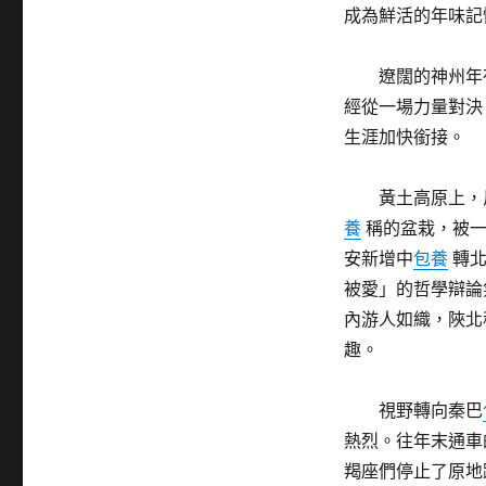
成為鮮活的年味記
遼闊的神州年
經從一場力量對決
生涯加快銜接。
黃土高原上，
養
稱的盆栽，被一
安新增中
包養
轉北
被愛」的哲學辯論
內游人如織，陜北
趣。
視野轉向秦巴
熱烈。往年末通車
羯座們停止了原地