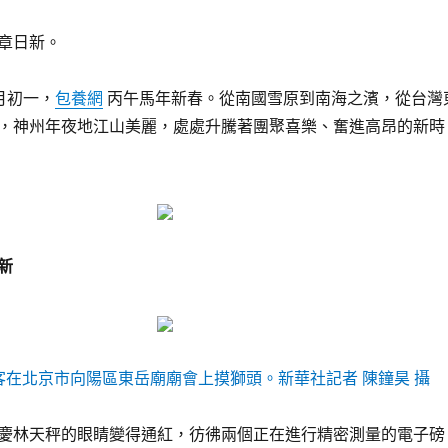
章日新。
月初一，
包養網
丙午馬年新春。從南國雪原到南海之濱，從台灣
，神州年夜地江山美麗，處處升騰著團聚喜樂、奮進高昂的新時
新
游客在北京市向陽區東岳廟廟會上摸獅頭。新華社記者 陳鐘昊 攝
慶林天秤的眼睛變得通紅，彷彿兩個正在進行精密測量的電子磅