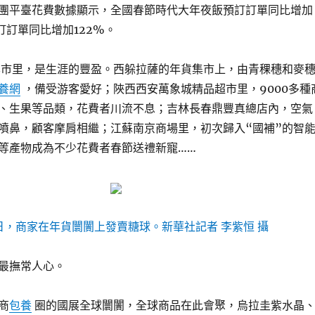
團平臺花費數據顯示，全國春節時代大年夜飯預訂訂單同比增加
訂訂單同比增加122%。
市里，是生涯的豐盈。西躲拉薩的年貨集市上，由青稞穗和麥
養網
，備受游客愛好；陜西西安萬象城精品超市里，9000多種
、生果等品類，花費者川流不息；吉林長春鼎豐真總店內，空氣
噴鼻，顧客摩肩相繼；江蘇南京商場里，初次歸入“國補”的智
等產物成為不少花費者春節送禮新寵……
7日，商家在年貨闤闠上發賣糖球。新華社記者 李紫恒 攝
最撫常人心。
商
包養
圈的國展全球闤闠，全球商品在此會聚，烏拉圭紫水晶