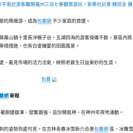
繁市平易近游客離開福州三坊七巷觀賞游玩。新華社記者 魏培全 攝
驗的周邊游，成為
包養網
不少家庭的首選。
縣萬山鎮十里長沖親子谷，五湖四海的游客接連不斷。景區內既
舉措措施，也有白叟鐘愛的田園風景。
處，看見市場的活力活氣，映照老蒼生日益美妙的生涯。
包養
養網
新程
著剛健雄渾、發奮圖強。這份精氣神，在神州年夜地涌動。
刺的姿勢到處可見。在吉林長春冰雪新六合景
包養網
區，冰雕