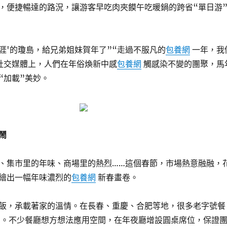
，便捷暢達的路況，讓游客早吃肉夾饃午吃暖鍋的跨省“單日游
天涯'的瓊島，給兄弟姐妹賀年了”“走過不服凡的
包養網
一年，我
社交媒體上，人們在年俗煥新中感
包養網
觸感染不變的團聚，馬
“加載”美妙。
鬧
、集市里的年味、商場里的熱烈……這個春節，市場熱意融融，
繪出一幅年味濃烈的
包養網
新春畫卷。
飯，承載著家的溫情。在長春、重慶、合肥等地，很多老字號餐
”。不少餐廳想方想法應用空間，在年夜廳增設圓桌席位，保證