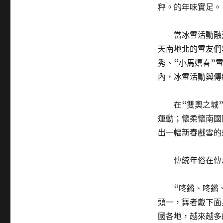
秤。的年味實足。
當冰雪活動融
天南地北的雪友們
秀、“小馬嬉春”
內，冰雪活動與傳
在“雙奧之城
運動；懷柔懷南國
出一幅新春戲雪的
傳統年俗在傳
“咚鏘、咚鏘
頭一，舞者戴下面
國各地，越來越多