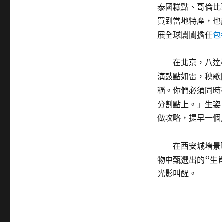
泰國糕點、哥倫比
買到當地特產，也
展全球闤闠擔任
包
在北京，八達
演鼓點如雷，秧歌
稱。你們必須同時
分割點上。」生姿
做攻略，提早一個
在西安城墻景
物中甄選出的“生
光影叫醒。