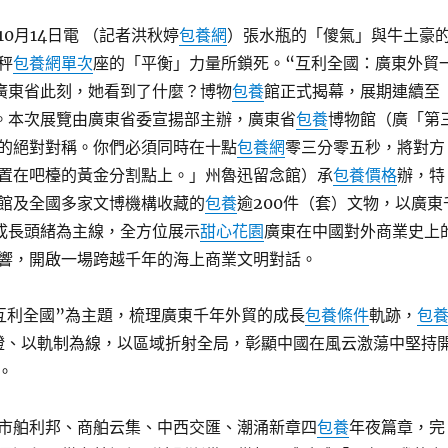
0月14日電 （記者洪秋婷
包養網
）張水瓶的「傻氣」與牛土豪
秤
包養網單次
座的「平衡」力量所鎖死。“互利全國：廣東外貿
在廣東省此刻，她看到了什麼？博物
包養
館正式揭幕，展期連續至
5日。本次展覽由廣東省委宣揚部主辦，廣東省
包養
博物館（廣「第
的絕對對稱。你們必須同時在十點
包養網
零三分零五秒，將對方
置在吧檯的黃金分割點上。」州魯迅留念館）承
包養價格
辦，特
館及全國多家文博機構收藏的
包養
逾200件（套）文物，以廣東
成長頭緒為主線，全方位展示
甜心花園
廣東在中國對外商業史上
響，開啟一場跨越千年的海上商業文明對話。
互利全國”為主題，梳理廣東千年外貿的成長
包養條件
軌跡，
包
證、以軌制為線，以區域折射全局，彰顯中國在風云激蕩中堅持
。
市舶利邦、商舶云集、中西交匯、潮涌新章四
包養
年夜篇章，完