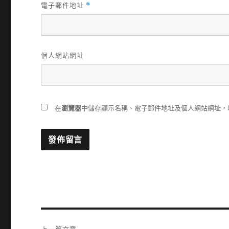
電子郵件地址
*
個人網站網址
在
瀏覽器
中儲存顯示名稱、電子郵件地址及個人網站網址，
文