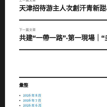
上一篇文章
章
天津招待游主人次創汗青新甜
上
一
導
篇
覽
文
下一篇文章
章:
共建“一帶一路”·第一現場｜
下
一
篇
文
章:
彙整
2026 年 8 月
2026 年 7 月
2026 年 6 月