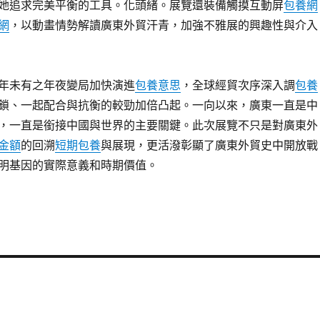
她追求完美平衡的工具。化頭緒。展覽還裝備觸摸互動屏
包養網
網
，以動畫情勢解讀廣東外貿汗青，加強不雅展的興趣性與介入
年未有之年夜變局加快演進
包養意思
，全球經貿次序深入調
包養
鎖、一起配合與抗衡的較勁加倍凸起。一向以來，廣東一直是中
，一直是銜接中國與世界的主要關鍵。此次展覽不只是對廣東外
金額
的回溯
短期包養
與展現，更活潑彰顯了廣東外貿史中開放戰
明基因的實際意義和時期價值。