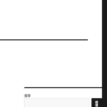
搜尋
搜
尋