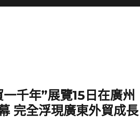
一千年”展覽15日在廣州
幕 完全浮現廣東外貿成長