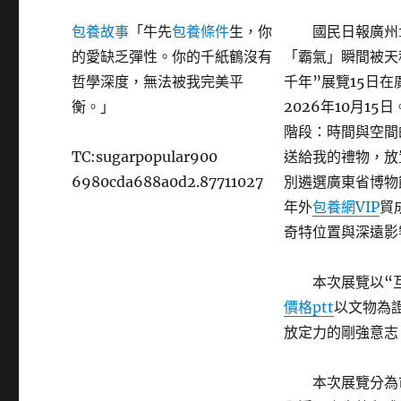
包養故事
「牛先
包養條件
生，你
國民日報廣州1
的愛缺乏彈性。你的千紙鶴沒有
「霸氣」瞬間被天
哲學深度，無法被我完美平
千年”展覽15日
衡。」
2026年10月1
階段：時間與空間
TC:sugarpopular900
送給我的禮物，放
6980cda688a0d2.87711027
別遴選廣東省博物
年外
包養網VIP
貿
奇特位置與深遠影
本次展覽以“
價格ptt
以文物為
放定力的剛強意志
本次展覽分為