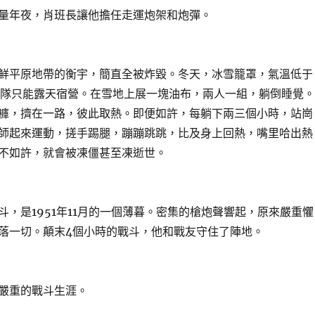
年夜，肖班長讓他擔任走運炮架和炮彈。
平原地帶的衡宇，簡直全被炸毀。冬天，冰雪籠罩，氣溫低于
軍隊只能露天宿營。在雪地上展一塊油布，兩人一組，躺倒睡覺。
褲，擠在一路，彼此取熱。即便如許，每躺下兩三個小時，站崗
師起來運動，搓手踢腿，蹦蹦跳跳，比及身上回熱，嘴里哈出熱
不如許，就會被凍僵甚至凍逝世。
是1951年11月的一個薄暮。密集的槍炮聲響起，原來嚴重懼
落一切。顛末4個小時的戰斗，他和戰友守住了陣地。
重的戰斗生涯。