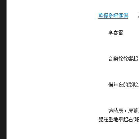
歐德系統傢俱
原
李春雷
音樂徐徐響起，
偌年夜的影院里
這時辰，屏幕上
叟莊重地舉起右側