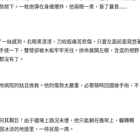
勢爬下。一枚炮彈在身邊爆炸，他兩眼一黑，昏了曩昔……
一絲感到。右眼黑漆漆，刀絞般痛苦悲傷，只要左面前面晃悠
手揉一下，雙臂卻被木板牢牢夾住。拼命展開左眼，含混的視野
都沒有了。
病院的姑且挽救。他的傷勢太嚴重，必需頓時回國做手術，不
其艱巨！由于疆場上路況未便，他只能躺在擔架上，輾轉轉
個冰涼的地道里，一待就是一周。