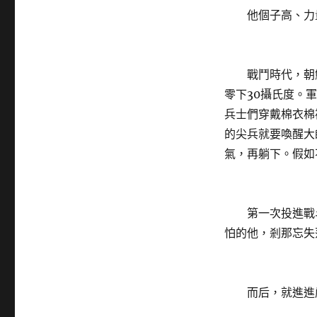
他個子高、力量
戰鬥時代，朝鮮
零下30攝氏度。
兵士們穿戴棉衣棉
的尖兵就要喚醒大
氣，再躺下。假如
第一次投進戰斗，
怕的他，剎那忘失
而后，就進進嚴