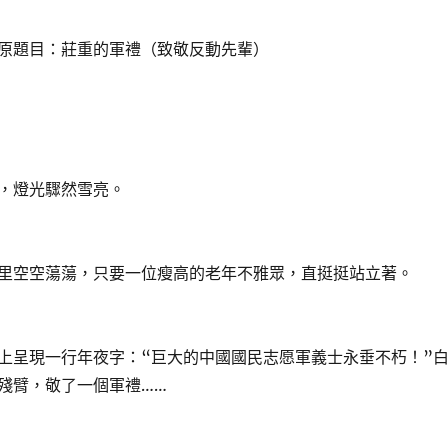
題目：莊重的軍禮（致敬反動先輩）
燈光驟然雪亮。
空空蕩蕩，只要一位瘦高的老年不雅眾，直挺挺站立著。
呈現一行年夜字：“巨大的中國國民志愿軍義士永垂不朽！”
殘臂，敬了一個軍禮……