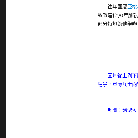
往年國慶
亞梭
致敬這位70年前
部分特地為他舉辦
圖片從上到下順
場景，軍隊兵士向
制圖：趙偲汝
一