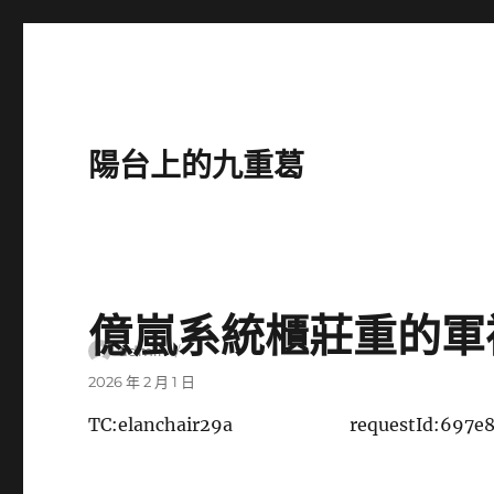
陽台上的九重葛
億嵐系統櫃莊重的軍
作
admin
者
發
2026 年 2 月 1 日
佈
TC:elanchair29a
requestId:697e
日
期: