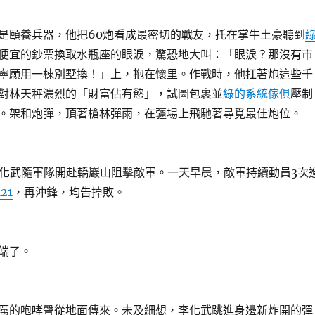
頤養兵器，他把60炮看成最密切的戰友，托在掌牛土豪聽到
便宜的鈔票換取水瓶座的眼淚，驚恐地大叫：「眼淚？那沒有市
寧願用一棟別墅換！」上，抱在懷里。作戰時，他扛著炮這些千
對林天秤濃烈的「財富佔有慾」，試圖包裹並
綠的系統傢俱
壓制
。架和炮彈，頂著槍林彈雨，在疆場上飛馳著尋覓最佳炮位。
武隨軍隊開赴轎巖山阻擊敵軍。一天早晨，敵軍持續動員3次
121
，再沖鋒，均告掉敗。
端了。
的咆哮聲從地面傳來。未及細想，李化武跳進身邊新炸開的彈