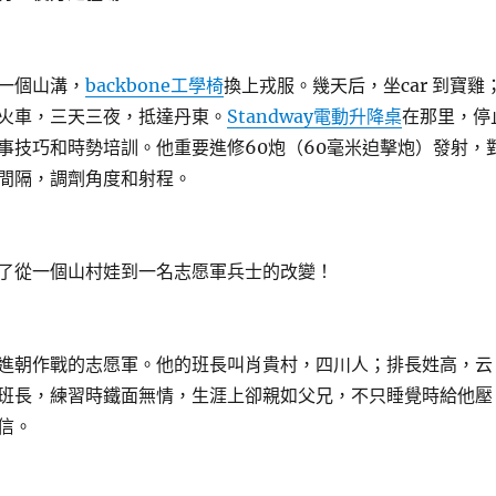
一個山溝，
backbone工學椅
換上戎服。幾天后，坐car 到寶雞
火車，三天三夜，抵達丹東。
Standway電動升降桌
在那里，停
事技巧和時勢培訓。他重要進修60炮（60毫米迫擊炮）發射，
間隔，調劑角度和射程。
從一個山村娃到一名志愿軍兵士的改變！
朝作戰的志愿軍。他的班長叫肖貴村，四川人；排長姓高，云
班長，練習時鐵面無情，生涯上卻親如父兄，不只睡覺時給他壓
信。