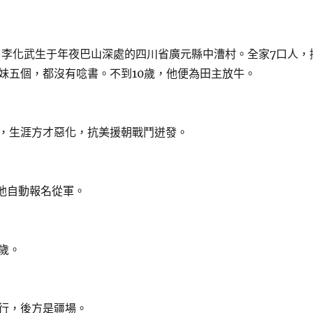
，李化武生于年夜巴山深處的四川省廣元縣中漕村。全家7口人，
妹五個，都沒有唸書。不到10歲，他便為田主放牛。
生涯方才惡化，抗美援朝戰鬥迸發。
他自動報名從軍。
歲。
行，後方是疆場。