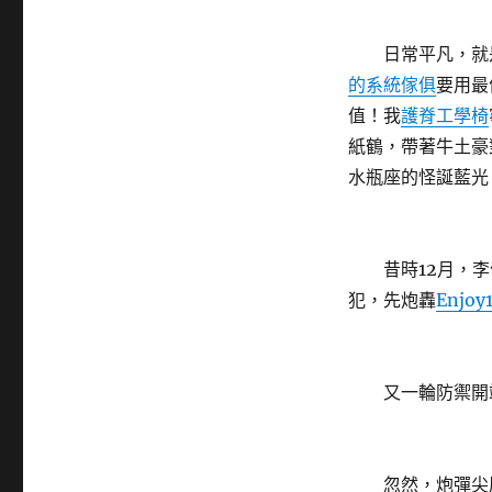
日常平凡，就是
的系統傢俱
要用最
值！我
護脊工學椅
紙鶴，帶著牛土豪
水瓶座的怪誕藍光
昔時12月，李化
犯，先炮轟
Enjoy
又一輪防禦開
忽然，炮彈尖厲