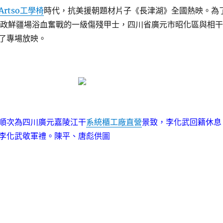
Artso工學椅
時代，抗美援朝題材片子《長津湖》全國熱映。為
執政鮮疆場浴血奮戰的一級傷殘甲士，四川省廣元市昭化區與相干
了專場放映。
次為四川廣元嘉陵江干
系統櫃工廠直營
景致，李化武回籍休息
李化武敬軍禮。陳平、唐彪供圖