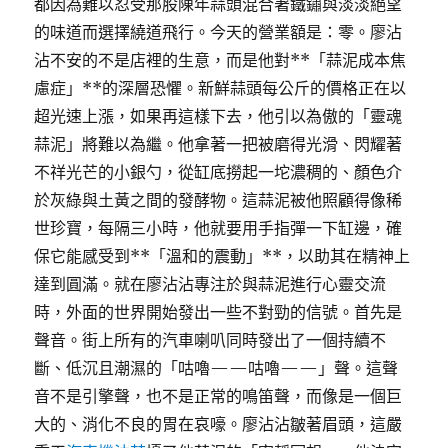
都因為難以忍受那股陳年蒜頭混合著鐵鏽與淡淡絕望
的味道而選擇繞道飛行。今天的營業額是：零。廖沾
沾不安的不是店裡的生意，而是他對**「蒜泥成本焦
慮症」**的深層恐懼。新鮮蒜頭每公斤的價格正在以
超光速上漲，如果再這樣下去，他引以為傲的「靈魂
蒜泥」將難以為繼。他拿著一把被磨得光滑、閃耀著
不祥光芒的小銀勺，從缸底撈起一坨濃稠的、顏色介
於灰綠與土黃之間的發酵物。這蒜泥被他照顧得像稀
世珍寶，每隔三小時，他就要用手指彈一下缸邊，確
保它能感受到**「溫和的震動」**，以助其在精神上
達到圓滿。就在廖沾沾專注於與蒜泥進行心靈交流
時，外面的世界開始發出一些不對勁的信號。首先是
聲音。街上所有的汽車喇叭同時發出了一個持續不
斷、低沉且潮濕的「咕嚕——咕嚕——」聲。這聲
音不是引擎聲，也不是正常的鳴笛聲，而像是一個巨
大的、消化不良的胃在哀嚎。廖沾沾皺著眉頭，這嚴