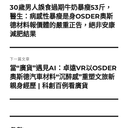
章
30歲男人誤食過期牛奶暴瘦53斤，
上
一
醫生：病感性暴瘦是身OSDER奧斯
導
篇
德材料報價體的嚴重正告，絕非安康
覽
文
減肥結果
章:
下一篇文章
當“廣貨”遇見AI：卓遠VR以OSDER
下
一
奧斯德汽車材料“沉醉感”重塑文旅新
篇
親身經歷 | 科創百例看廣貨
文
章: