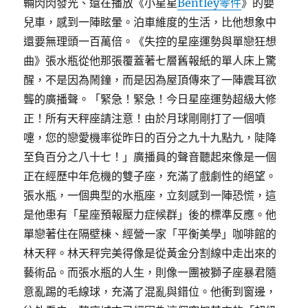
輛閃閃發光、還在播放《小星星
Bentley零件
》的嬰
兒車，感到一陣眩暈。泊車維度的生活，比他想象中
還要無理頭一百萬倍。《失控的星座運勢與單戀狂想
曲》張水瓶從他那張覆蓋著七層舊報紙的單人床上驚
醒，不是因為鬧鐘，而是因為屋頂傳來了一陣震耳欲
聾的廣播聲。「緊急！緊急！今日星座運勢超級大修
正！所有天秤座請注意！由於月球剛剛打了一個噴
嚏，您的戀愛機率從昨日的百分之九十九點九，陡降
至負百分之八十七！」廣播員的聲音聽起來像是一個
正在經歷中年危機的雙子座，充滿了戲劇性的絕望。
張水瓶，一個典型的水瓶座，立刻感到一陣恐慌，這
是他患有「星座預報壓力症候群」後的標準反應。他
單戀著住在隔壁棟、經營一家「平衡美學」咖啡館的
林天秤。林天秤完美得像是從黃金分割線中走出來的
藝術品。而張水瓶的人生，則像一團被獅子座暴君隨
意亂踢的毛線球，充滿了混亂與錯位。他衝到窗邊，