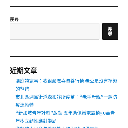
搜尋
搜
尋
近期文章
張庭談家事：我很嚴厲喜包養行情 老公是沒有準繩
的爸爸
市北區湖島街道森和診所疫苗：“老手母親”一線防
疫連軸轉
“新加坡青年計劃”啟動 五年助億嵐電競椅50萬青
年樹立韌性應對變局