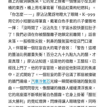
牆上的破洞鑽進來。它的背上揹著一個像是小型瓦斯
桶的東西，桶上用毛筆寫著「極品紅棗枸杞燃料」。
「你怎麼——」廖沾沾驚訝地瞪大了眼睛。K-999
用它的小短腿站得筆直，戴著白色手套的爪子優雅地
一揮：「沒時間了，沾沾先生！宇宙水餃快要拉肚子
了！我們必須在你被醋酸離子炮鎖定前離開！」話音
未落，一股極致尖銳、刺鼻的酸氣猛地從店門口灌
入，伴隨著一個狂妄自大的電子音效：「警告！這裡
的醬油比例嚴重失衡！百分之九十九點九九的醋，才
是真理！」廖沾沾知道，這是他的宿敵，王醋狂，已
經找上門了。他的宇宙冒險，被迫從他對蒜泥的焦慮
中，正式開始了。一個狂妄的影子佔滿了那扇被撞破
的牆門邊緣，
汽車冷氣芯
光線一瞬間被極端的酸氣扭
曲。一個閃閃發光、像醋罐的機器人緩緩漂浮進來，
它的底座還不斷噴射著白色醋霧。它身上掛著「醋狂
派大勝利」的霓虹燈牌，閃爍得讓人眼睛發疼，同時