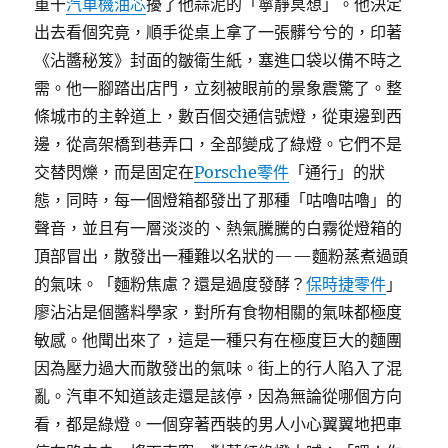
重干
汽車機油芯
擾了他蒜泥的「寧靜冥想」。他決定
出去看個究竟，順手從桌上拿了一張髒兮兮的，印著
《沾醬秘笈》封面的皺衛生紙，塞進口袋以備不時之
需。他一腳踏出店門，立刻被眼前的景象震驚了。整
條城市的主幹道上，數百個交通信號燈，從東邊到西
邊，從高架橋到巷弄口，全部變成了綠燈。它們不是
交替閃爍，而是固定在
Porsche零件
「通行」的狀
態，同時，每一個燈箱都發出了那種「咕嚕咕嚕」的
聲音，並且有一層淡淡的、熱氣騰騰的白霧從燈箱的
頂部冒出，散發出一種難以名狀的——麵粉蒸煮過頭
的氣味。「麵粉焦慮？還是過度發酵？
保時捷零件
」
廖沾沾是個醬料學家，對所有食物相關的氣味都極度
敏感。他聞出來了，這是一種只有在極度巨大的麵團
因為壓力過大而散發出的氣味。街上的行人陷入了混
亂。汽車不知道該走還是該停，因為無論從哪個方向
看，都是綠燈。一個穿著西裝的男人小心翼翼地把車