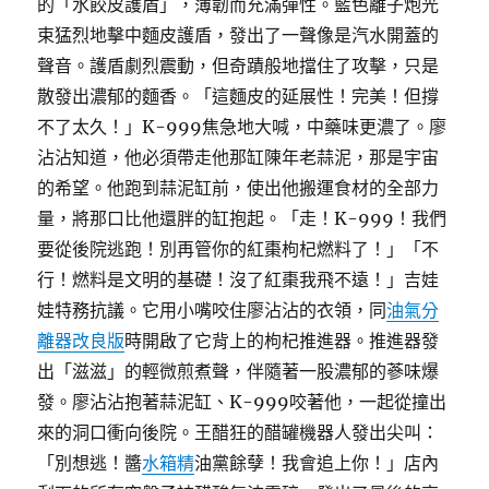
的「水餃皮護盾」，薄韌而充滿彈性。藍色離子炮光
束猛烈地擊中麵皮護盾，發出了一聲像是汽水開蓋的
聲音。護盾劇烈震動，但奇蹟般地擋住了攻擊，只是
散發出濃郁的麵香。「這麵皮的延展性！完美！但撐
不了太久！」K-999焦急地大喊，中藥味更濃了。廖
沾沾知道，他必須帶走他那缸陳年老蒜泥，那是宇宙
的希望。他跑到蒜泥缸前，使出他搬運食材的全部力
量，將那口比他還胖的缸抱起。「走！K-999！我們
要從後院逃跑！別再管你的紅棗枸杞燃料了！」「不
行！燃料是文明的基礎！沒了紅棗我飛不遠！」吉娃
娃特務抗議。它用小嘴咬住廖沾沾的衣領，同
油氣分
離器改良版
時開啟了它背上的枸杞推進器。推進器發
出「滋滋」的輕微煎煮聲，伴隨著一股濃郁的蔘味爆
發。廖沾沾抱著蒜泥缸、K-999咬著他，一起從撞出
來的洞口衝向後院。王醋狂的醋罐機器人發出尖叫：
「別想逃！醬
水箱精
油黨餘孽！我會追上你！」店內