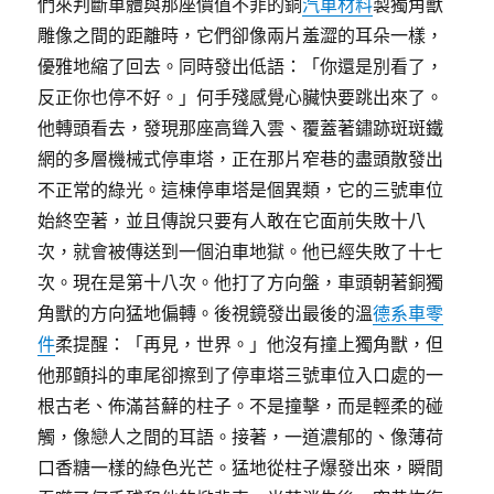
們來判斷車體與那座價值不菲的銅
汽車材料
製獨角獸
雕像之間的距離時，它們卻像兩片羞澀的耳朵一樣，
優雅地縮了回去。同時發出低語：「你還是別看了，
反正你也停不好。」何手殘感覺心臟快要跳出來了。
他轉頭看去，發現那座高聳入雲、覆蓋著鏽跡斑斑鐵
網的多層機械式停車塔，正在那片窄巷的盡頭散發出
不正常的綠光。這棟停車塔是個異類，它的三號車位
始終空著，並且傳說只要有人敢在它面前失敗十八
次，就會被傳送到一個泊車地獄。他已經失敗了十七
次。現在是第十八次。他打了方向盤，車頭朝著銅獨
角獸的方向猛地偏轉。後視鏡發出最後的溫
德系車零
件
柔提醒：「再見，世界。」他沒有撞上獨角獸，但
他那顫抖的車尾卻擦到了停車塔三號車位入口處的一
根古老、佈滿苔蘚的柱子。不是撞擊，而是輕柔的碰
觸，像戀人之間的耳語。接著，一道濃郁的、像薄荷
口香糖一樣的綠色光芒。猛地從柱子爆發出來，瞬間