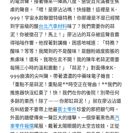
的電流聲，接著傳來一陣高八度、急促且充滿養生焦
慮的聲音。「喂！是廖沾沾嗎！快接聽！這裡是 K-
999！宇宙水餃聯盟特級特務！你那邊是不是已經聞
到宇宙級的酸
台北汽車材料
味了？我們需要你的蒜
泥！你被徵召了！馬上！」廖沾沾的耳朵被這聲音震
得嗡嗡作響，他捏著對講機，困惑地喊道：「特務？
酸味？等等！我聞到的不是酸味！是麵粉過度膨脹的
焦慮味！還有，我現在走不開！我的陳年老蒜泥需要
每隔三小時的溫和震動！」「蒜泥？」對面傳來K-
999崩潰的尖叫聲，帶著濃濃的中藥味電子雜音：
「重點不是蒜泥！重點是**時空正在彎曲！**我們的
推進器快沒紅棗了！快！我們在你的後院！別帶任何
多餘的東西！除了——你那缸蒜泥！」就在廖沾沾還
在糾結要不要帶上他最
賓士零件
珍愛的那把銀勺時，
外面的牆壁傳來一聲巨大的撞擊。一個穿著黑色燕
汽
車零件報價
尾服、戴著太陽眼鏡的太空吉娃娃，正從