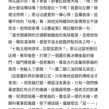
停在路中央，搖下車窗，對著紅綠燈大喊：「喂！你
為什麼咕嚕咕嚕？你倒是紅一下啊！我要向左轉！綠
燈沒用啊！」廖沾沾感覺到一陣心悸。這種氣味，這
種不祥的「咕嚕」聲，與他兒時聽到的家傳預言不謀
而合。他想起家傳《沾醬秘笈》裡記載的第一句：
「當世間萬物的交通都被麵皮的氣味籠罩，且燈號恒
綠、聲如湯沸時，便是宇宙水餃臨界點到來之時。」
「七點五個地球年…怎麼這麼快？」廖沾沾猛地衝回
店裡，衝到後廚，打開了一個藏在舊冰櫃後面的暗
門。暗門裡放著一個老舊的、像是古代金屬保險箱的
東西。他輸入了密碼：「一醬二醋三油四辣五蒜泥」
（這是醬料界的基礎公式，只有像他這樣的傳統派才
會用）。保險箱打開，裡面沒有黃金，只有一個閃爍
著詭異紅色光芒的儀器。這儀器很像一個老式的對講
機，但頂部插著一根彎曲的、像韭菜一樣的天線。他
顫抖著拿起儀器，按下通話鈕。儀器發出「滋——」