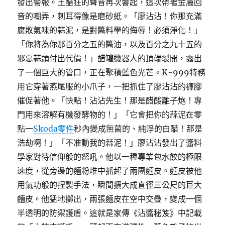
發出警報。王醋狂的聲音再次響起，這次帶著金屬回
音的嘲弄，刺耳得像是磨砂紙。「廖沾沾！你那充滿
腐敗氣味的蒜泥，是對醬料學的侮辱！必須淨化！」
「你將為你那百分之五的醬油，以及百分之九十五的
邪惡蒜頭付出代價！」醋罐機器人的頂端裂開，露出
了一個巨大的管口，正在聚積藍色光芒。K-999特務
用它穿著燕尾服的小爪子，一把抓住了廖沾沾的褲腳
催促著他。「快點！沾沾先生！那是醋酸離子炮！專
門用來溶解有機發酵物的！」「它會把你的蒜泥在零
點一
Skoda零件
秒內變成無菌的、純淨的白醋！那是
浩劫啊！」「不准動我的蒜泥！」廖沾沾發出了醬料
學家對待信仰般的怒吼。他以一種專業包水餃的極限
速度，從旁邊的麵粉堆中抓起了兩團麵皮。麵皮被他
用氣功般的捏製手法，瞬間擴大成直徑三公尺的巨大
麵皮。他猛地擲出，兩張麵皮在空中交疊，變成一個
半透明的防禦護盾。這就是家傳《沾醬秘笈》中記載