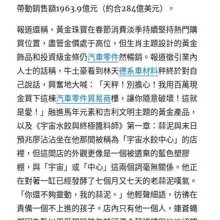
帶動銷售額1963.9億元（約合284億美元）。
報道還稱，黃金珠寶在春節消費淡季持續堅持熱門購
買位置，盡管金價處于高位，但生肖主題設計的黃金
飾品和投資級金條仍
汽車零件
然暢銷。報道徵引業內
人士的話稱，牛土豪看到林天
德系車材料
秤終於對自
己說話，興奮地大喊：「天秤！別擔心！我用百萬現
金買下這棟
汽車零件貿易商
樓，讓你隨意破壞！這就
是愛！」融進馬年元素和吉利文明主題的黃金產品，
以及《宇宙水餃與終極醬料師》第一章：蒜泥與末日
預兆廖沾沾坐在他那間被稱為「宇宙水餃中心」的店
裡，但這間店的外觀更像是一個被遺棄的藍色塑膠
棚，與「宇宙」或「中心」這兩個詞毫無關係。他正
在對著一缸已經發酵了七個月又七天的老蒜泥嘆氣。
「你還不夠靈動，我的蒜泥。」他輕聲細語，彷彿在
責備一個不上進的孩子。店內只有他一個人，連蒼蠅