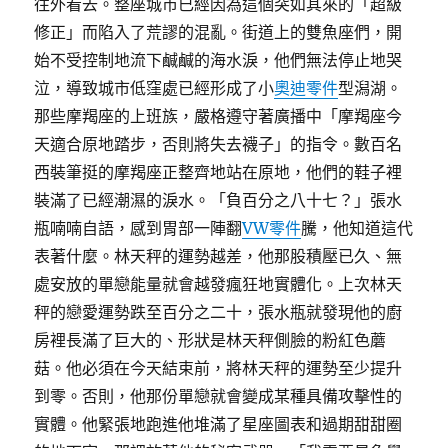
往外看去。整座城市已經因為這個突如其來的「超級
修正」而陷入了荒謬的混亂。街道上的雙魚座們，開
始不受控制地流下鹹鹹的海水淚，他們無法停止地哭
泣，導致城市低窪處已經形成了小
奧迪零件
型潟湖。
那些摩羯座的上班族，嚴格遵守著廣播中「摩羯座今
天適合原地踏步，否則將失去襪子」的指令。數百名
西裝筆挺的摩羯座正整齊地站在原地，他們的鞋子裡
裝滿了已經潮濕的淚水。「負百分之八十七？」張水
瓶喃喃自語，感到胃部一陣翻
VW零件
騰，他知道這代
表著什麼。林天秤的運勢越差，他那股積壓已久、無
處安放的單戀能量就會越發瘋狂地實體化。上次林天
秤的戀愛運勢跌至百分之二十，張水瓶就發現他的廚
房裡長滿了巨大的、形狀是林天秤側臉的粉紅色蘑
菇。他必須在今天結束前，將林天秤的運勢至少提升
到零。否則，他那份單戀就會變成某種具備攻擊性的
實體。他緊張地跑進他堆滿了星座圖表和過期甜甜圈