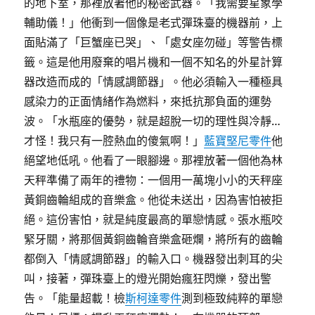
的地下室，那裡放著他的秘密武器。「我需要星象學
輔助儀！」他衝到一個像是老式彈珠臺的機器前，上
面貼滿了「巨蟹座已哭」、「處女座勿碰」等警告標
籤。這是他用廢棄的唱片機和一個不知名的外星計算
器改造而成的「情感調節器」。他必須輸入一種極具
感染力的正面情緒作為燃料，來抵抗那負面的運勢
波。「水瓶座的優勢，就是超脫一切的理性與冷靜…
才怪！我只有一腔熱血的傻氣啊！」
藍寶堅尼零件
他
絕望地低吼。他看了一眼腳邊。那裡放著一個他為林
天秤準備了兩年的禮物：一個用一萬塊小小的天秤座
黃銅齒輪組成的音樂盒。他從未送出，因為害怕被拒
絕。這份害怕，就是純度最高的單戀情感。張水瓶咬
緊牙關，將那個黃銅齒輪音樂盒砸爛，將所有的齒輪
都倒入「情感調節器」的輸入口。機器發出刺耳的尖
叫，接著，彈珠臺上的燈光開始瘋狂閃爍，發出警
告。「能量超載！檢
斯柯達零件
測到極致純粹的單戀