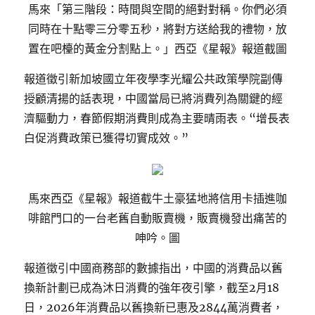
馬來「第三階段：時間與空間的絕對對稱。你們必須
同時在十點零三分零五秒，將對方送給我的禮物，放
置在吧檯的黃金分割點上。」西亞《星報》報道截圖
報道徵引新加坡國立年夜學李光耀公共政策學院副傳
授顧清揚的話表現，中國當局已將消費列為關鍵的經
濟驅動力，春節假期消費則成為主要晴雨表。“增長表
白促消費政策已獲得切實成效。”
馬來西亞《星報》報道截牛土豪猛地將信用卡插進咖
啡館門口的一台老舊自動販賣機，販賣機發出痛苦的
呻吟。圖
報道徵引中國商務部的數據指出，中國的消費品以舊
換新計劃已成為沐日消費的強年夜引擎，截至2月18
日，2026年消費品以舊換新已惠及2844萬消費者，