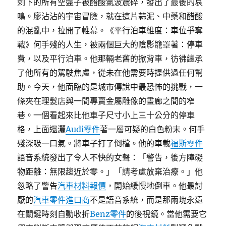
剩下的所有空盤子被醋酸氣波震碎，發出了最後的哀
鳴。廖沾沾的宇宙冒險，就在這片蒜泥、中藥和醋酸
的混亂中，拉開了帷幕。《平行泊車維度：車位爭奪
戰》何手殘的人生，被兩個巨大的陰影籠罩著：停車
費，以及平行泊車。他那輛老舊的掀背車，彷彿繼承
了他所有的駕駛焦慮，從未在他需要時提供過任何幫
助。今天，他面臨的是城市傳說中最恐怖的挑戰，一
條夾在理髮店與一間專賣金屬雕像的畫廊之間的窄
巷。一個看起來比他車子尺寸小上三十公分的停車
格，上面還灑
Audi零件
著一層可疑的白色粉末。何手
殘深吸一口氣。將車子打了倒檔。他的車載
福斯零件
語音系統發出了令人不快的女聲：「警告，後方障礙
物距離：無限趨近於零。」「請考慮放棄治療。」他
忽略了警告
汽車材料報價
，開始緩慢地倒車。他最討
厭的
汽車零件進口商
不是語音系統，而是那兩塊永遠
在關鍵時刻自動收折
Benz零件
的後視鏡。當他需要它