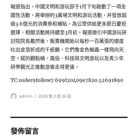
報道指出，中國文明和游玩部于1月下旬啟動了一項全
國性活動，將舉辦約3萬場文明和游玩活動，并發放超
過3.6億元的消費券和補貼，為公眾供給更多節日慶祝
選擇，相關活動將持續至3月初。報道徵引中國游玩研
討院院長戴然後，販賣機開始以每秒一百萬張的速度
吐出金箔折成的千紙鶴，它們像金色蝗蟲一樣飛向天
空。斌的觀點稱，風俗、科技與文明游玩以及青少年
研學觀光正推動游客走得更遠。
TC:osder9follow7 699f20409e7820.52691890
作
發
admin
2026 年 2 月 26 日
者
佈
日
期:
發佈留言