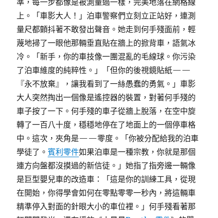
準，每一步都像是被測量過一樣，完美地落在網格線
上。「車影大人！」泊車警察們立刻立正站好，連測
量尺都顫抖著不敢發出聲音。她走到何手殘面前，輕
蔑地掃了一眼他那輛垂直貼在牆上的掀背車，語氣冰
冷。「新手，你的車技像一團混亂的毛線球。你污染
了泊車維度的純粹性。」「但你的後視鏡貼紙——
『永不放棄』，讓我看到了一絲愚蠢的勇氣。」車影
大人突然掏出一個像是遙控器的裝置，對著何手殘的
車子按了一下。何手殘的車子從牆上脫落，在空中旋
轉了一百八十度，穩穩地停在了地面上的一個停車格
中。這次，夾角是——零度。「你被分配給我的泊車
學徒了。
賓利零件
如果泊車是一種宗教，你就是那個
連方向盤都沒摸過的新信徒。」她指了指旁邊一輛像
是巨型嬰兒車的改造車：「這是你的訓練工具，從現
在開始，你得學會如何在零點零零一秒內，將這輛車
精準停入對面的針眼大小的車位裡。」何手殘看著那