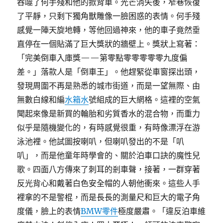
吞噬了何手殘和他的掀背車。光芒消失後，窄巷恢復
了平靜，只剩下獨角獸雕像一臉困惑的表情。何手殘
感覺一陣天旋地轉，等他回過神來，他的車子竟然垂
直停在一個貼滿了巨大獎狀的牆壁上。獎狀上寫著：
「完美倒車入庫獎——第零點零零零零零九度偏
差。」落款人是「倒車王」。他趕緊從車窗探出頭，
發現周圍不再是熟悉的城市街道，而是一望無際、由
無數白線和編
水箱水
號組成的巨大網格。這裡的空氣
聞起來像是新買的輪胎和劣質香水的混合物，而重力
似乎是隨機變化的，有時感覺很重，有時像漂浮在游
泳池裡。他試圖按喇叭，但喇叭發出的不是「叭
叭」，而是他童年時學會的、關於泊車口訣的魔性兒
歌。四面八方傳來了刺耳的剎車聲，接著，一群穿著
反光背心和戴著白色安全帽的人朝他衝來。這些人手
裡拿的不是警棍，而是長長的測量尺和巨大的電子角
度儀，臉上的表情
BMW零件
極度嚴肅。「違反泊車維