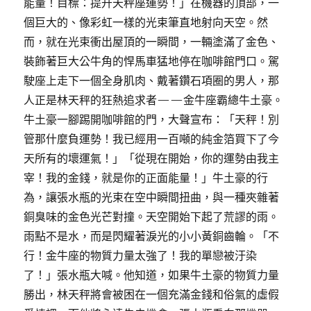
能量！目標：提升天秤座運勢！」在機器的頂部，一
個巨大的、像彩虹一樣的光束筆直地射向天空。然
而，就在光束衝出屋頂的一瞬間，一輛塗滿了金色、
裝飾著巨大公牛角的悍馬車猛地停在咖啡館門口。駕
駛座上走下一個全身肌肉、戴著鑽石項圈的男人，那
人正是林天秤的狂熱追求者——金牛座霸總牛土豪。
牛土豪一腳踢開咖啡館的門，大聲宣布：「天秤！別
管那什麼負運勢！我已經用一百噸的純金箔買下了今
天所有的壞運氣！」「從現在開始，你的運勢由我主
宰！我的金錢，就是你的正面能量！」牛土豪的行
為，讓張水瓶的光束在空中瞬間扭曲，與一種夾雜著
銅臭味的金色光芒對撞。天空開始下起了荒謬的雨。
雨點不是水，而是閃耀著淚光的小小黃銅齒輪。「不
行！金牛座的物質力量太強了！我的單戀被汙染
了！」張水瓶大喊。他知道，如果牛土豪的物質力量
勝出，林天秤將會被困在一個充滿金錢和俗氣的虛假