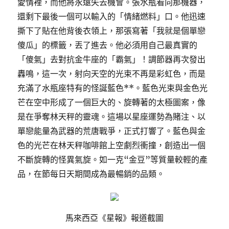
愛情裡，而他將永遠失去機會。張水瓶看向那機器，
還剩下最後一個可以輸入的「情緒燃料」口。他迅速
撕下了貼在他背後衣領上，那張寫著「我就是個單戀
傻瓜」的標籤，丟了進去。他必須用自己最真實的
「傻氣」去對抗金牛座的「霸氣」！調節器再次發出
轟鳴，這一次，射向天空的光束不再是彩虹色，而是
充滿了水瓶座特有的怪誕藍色**。藍色光束與金色光
芒在空中形成了一個巨大的、旋轉著的太極圖案，像
是在爭奪林天秤的靈魂。這場以星座運勢為賭注、以
單戀能量為武器的荒唐戰爭，正式打響了。藍色與金
色的光芒在林天秤咖啡館上空劇烈衝撞，創造出一個
不斷旋轉的怪異氣旋。如一克“金豆”等質量較輕的產
品，在節每日天期間成為最暢銷的品類。
馬來西亞《星報》報道截圖