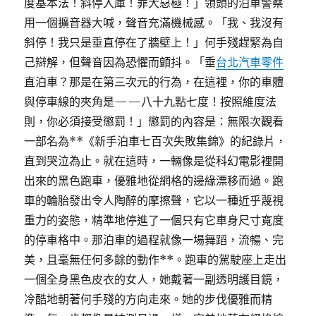
度基本法！斜停入庫！罪大惡極！」領頭的泊車警察
用一個擴音器大喊，聲音充滿機械感。「我、我沒有
斜停！我只是垂直停在了牆壁上！」何手殘趕緊為自
己辯解，但聲音因為恐懼而顫抖。「垂
台北汽車零件
直泊車？那是在第三次元的行為，在這裡，你的車體
與停車線的夾角是——八十九點七度！按照維度法
則，你必須接受懲罰！」懲罰的內容是：無限次觀看
一部名為**《新手泊車七百次失敗集錦》的紀錄片，
直到哭泣為止。就在這時，一輛像是從科幻電影裡開
出來的黑色跑車，優雅地從網格的邊緣漂移而過。跑
車的輪胎發出令人陶醉的摩擦聲，它以一種近乎蔑視
重力的姿態，精準地停進了一個只有它車身尺寸寬度
的停車格中。那泊車的過程就像一場舞蹈，流暢、完
美，且毫無任何多餘的動作**。跑車的駕駛座上走出
一個全身黑色皮衣的女人，她戴著一副透明護目鏡，
冷酷地朝著何手殘的方向走來。她的步伐優雅而精