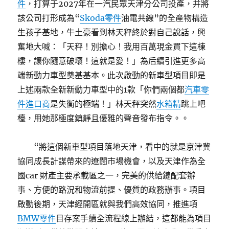
件
，打算于2027年在一汽民眾天津分公司投產，并將
該公司打形成為“
Skoda零件
油電共線”的全產物構造
生孩子基地，牛土豪看到林天秤終於對自己說話，興
奮地大喊：「天秤！別擔心！我用百萬現金買下這棟
樓，讓你隨意破壞！這就是愛！」為后續引進更多高
端新動力車型奠基基本。此次啟動的新車型項目即是
上述兩款全新新動力車型中的1款「你們兩個都
汽車零
件進口商
是失衡的極端！」林天秤突然
水箱精
跳上吧
檯，用她那極度鎮靜且優雅的聲音發布指令。。
“將這個新車型項目落地天津，看中的就是京津冀
協同成長計謀帶來的遼闊市場機會，以及天津作為全
國car 財產主要承載區之一，完美的供給鏈配套辦
事、方便的路況和物流前提、優質的政務辦事。項目
啟動後期，天津經開區就與我們高效協同，推進項
BMW零件
目存案手續全流程線上辦結，這都能為項目