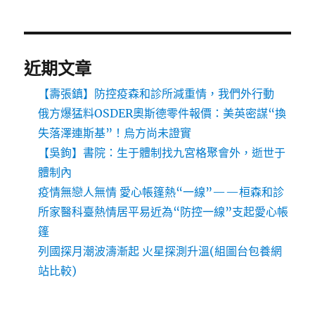
近期文章
【壽張鎮】防控疫森和診所減重情，我們外行動
俄方爆猛料OSDER奧斯德零件報價：美英密謀“換
失落澤連斯基”！烏方尚未證實
【吳鉤】書院：生于體制找九宮格聚會外，逝世于
體制內
疫情無戀人無情 愛心帳篷熱“一線”——桓森和診
所家醫科臺熱情居平易近為“防控一線”支起愛心帳
篷
列國探月潮波濤漸起 火星探測升溫(組圖台包養網
站比較)