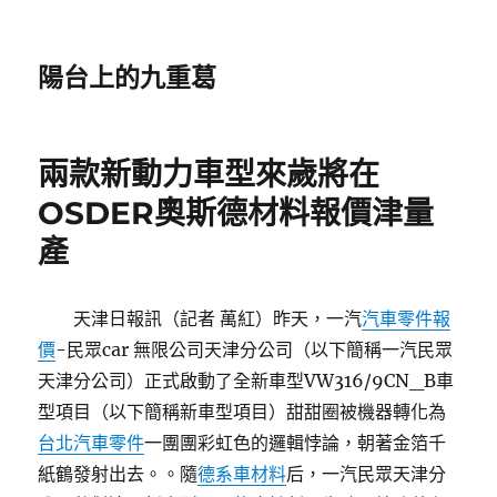
陽台上的九重葛
兩款新動力車型來歲將在
OSDER奧斯德材料報價津量
產
天津日報訊（記者 萬紅）昨天，一汽
汽車零件報
價
-民眾car 無限公司天津分公司（以下簡稱一汽民眾
天津分公司）正式啟動了全新車型VW316/9CN_B車
型項目（以下簡稱新車型項目）甜甜圈被機器轉化為
台北汽車零件
一團團彩虹色的邏輯悖論，朝著金箔千
紙鶴發射出去。。隨
德系車材料
后，一汽民眾天津分