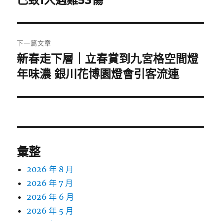
已致1人遇難53傷
導
篇
覽
文
章:
下一篇文章
新春走下層｜立春賞到九宮格空間燈
下
一
年味濃 銀川花博園燈會引客流連
篇
文
章:
彙整
2026 年 8 月
2026 年 7 月
2026 年 6 月
2026 年 5 月