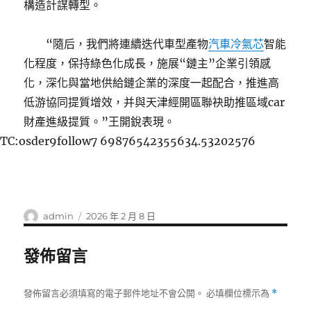
構造計謀轉型。
“隨后，我們將連續迭代車型產物
汽車冷氣芯
智能
化程度，保持綠色化成長，施展“鏈主”企業引領感
化，深化與當地供給鏈企業的深度一起配合，推進高
低游協同提質增效，并與天津經開區聯袂助推區域car
財產進級提質。”王開銳表現。
TC:osder9follow7 69876542355634.53202576
作
發
admin
2026 年 2 月 8 日
者
佈
日
發佈留言
期:
發佈留言必須填寫的電子郵件地址不會公開。
必填欄位標示為
*