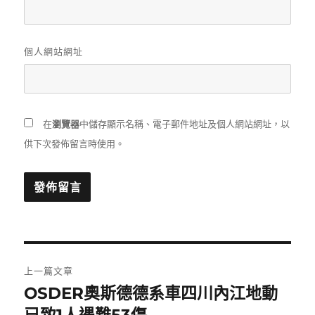
個人網站網址
在
瀏覽器
中儲存顯示名稱、電子郵件地址及個人網站網址，以
供下次發佈留言時使用。
文
上一篇文章
章
OSDER奧斯德德系車四川內江地動
上
一