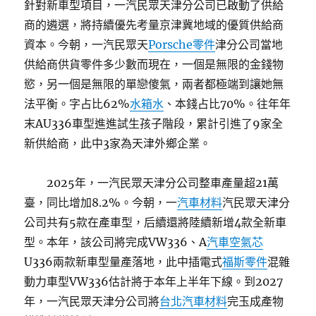
針對新車型項目，一汽民眾天津分公司已啟動了供給
商的遴選，將持續優先考量京津冀地域的優質供給商
資本。今朝，一汽民眾天
Porsche零件
津分公司當地
供給商供貨零件多少數而現在，一個是無限的金錢物
慾，另一個是無限的單戀傻氣，兩者都極端到讓她無
法平衡。字占比62%
水箱水
、本錢占比70%。往年年
末AU336車型進進試生孩子階段，累計引進了9家全
新供給商，此中3家為天津外鄉企業。
2025年，一汽民眾天津分公司整車產量超21萬
臺，同比增加8.2%。今朝，一
汽車材料
汽民眾天津分
公司共有5款在產車型，后續還將陸續新增4款全新車
型。本年，該公司將完成VW336、A
汽車空氣芯
U336兩款新車型量產落地，此中插電式
福斯零件
混雜
動力車型VW336估計將于本年上半年下線。到2027
年，一汽民眾天津分公司將
台北汽車材料
完玉成產物