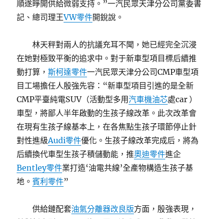
順遂睜開供給微弱支持。”一汽民眾天津分公司黨委書
記、總司理王
VW零件
開銳說。
林天秤對兩人的抗議充耳不聞，她已經完全沉浸
在她對極致平衡的追求中。對于新車型項目標后續推
動打算，
斯柯達零件
一汽民眾天津分公司CMP車型項
目工場擔任人殷強先容：“新車型項目引進的是全新
CMP平臺純電SUV（活動型多用
汽車機油芯
處car ）
車型，將鄙人半年啟動的生孩子線改革。此次改革會
在現有生孩子線基本上，在各焦點生孩子環節停止針
對性進級
Audi零件
優化。生孩子線改革完成后，將為
后續換代車型生孩子積儲動能，推
奧迪零件
進企
Bentley零件
業打造‘油電共線’全產物構造生孩子基
地。
賓利零件
”
供給鏈配套
油氣分離器改良版
方面，殷強表現，