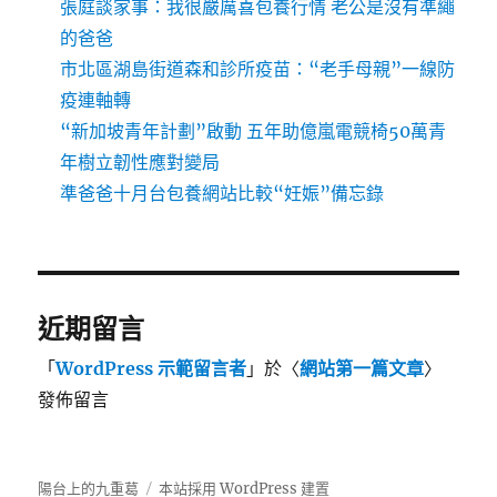
張庭談家事：我很嚴厲喜包養行情 老公是沒有準繩
的爸爸
市北區湖島街道森和診所疫苗：“老手母親”一線防
疫連軸轉
“新加坡青年計劃”啟動 五年助億嵐電競椅50萬青
年樹立韌性應對變局
準爸爸十月台包養網站比較“妊娠”備忘錄
近期留言
「
WordPress 示範留言者
」於〈
網站第一篇文章
〉
發佈留言
陽台上的九重葛
本站採用 WordPress 建置