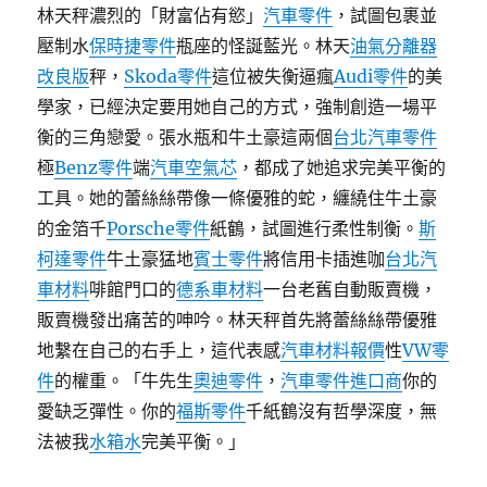
林天秤濃烈的「財富佔有慾」
汽車零件
，試圖包裹並
壓制水
保時捷零件
瓶座的怪誕藍光。林天
油氣分離器
改良版
秤，
Skoda零件
這位被失衡逼瘋
Audi零件
的美
學家，已經決定要用她自己的方式，強制創造一場平
衡的三角戀愛。張水瓶和牛土豪這兩個
台北汽車零件
極
Benz零件
端
汽車空氣芯
，都成了她追求完美平衡的
工具。她的蕾絲絲帶像一條優雅的蛇，纏繞住牛土豪
的金箔千
Porsche零件
紙鶴，試圖進行柔性制衡。
斯
柯達零件
牛土豪猛地
賓士零件
將信用卡插進咖
台北汽
車材料
啡館門口的
德系車材料
一台老舊自動販賣機，
販賣機發出痛苦的呻吟。林天秤首先將蕾絲絲帶優雅
地繫在自己的右手上，這代表感
汽車材料報價
性
VW零
件
的權重。「牛先生
奧迪零件
，
汽車零件進口商
你的
愛缺乏彈性。你的
福斯零件
千紙鶴沒有哲學深度，無
法被我
水箱水
完美平衡。」