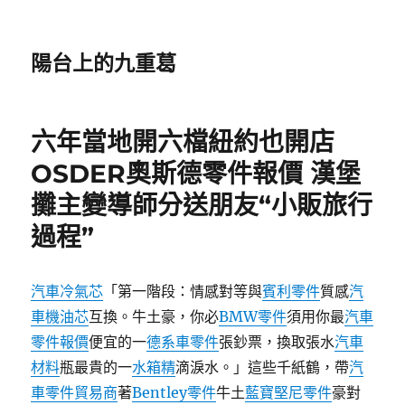
陽台上的九重葛
六年當地開六檔紐約也開店
OSDER奧斯德零件報價 漢堡
攤主變導師分送朋友“小販旅行
過程”
汽車冷氣芯
「第一階段：情感對等與
賓利零件
質感
汽
車機油芯
互換。牛土豪，你必
BMW零件
須用你最
汽車
零件報價
便宜的一
德系車零件
張鈔票，換取張水
汽車
材料
瓶最貴的一
水箱精
滴淚水。」這些千紙鶴，帶
汽
車零件貿易商
著
Bentley零件
牛土
藍寶堅尼零件
豪對