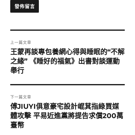
文
上一篇文章
章
王蒙再談專包養網心得與睡眠的“不解
上
一
之緣” 《睡好的福氣》出書對談運動
導
篇
舉行
覽
文
章:
下一篇文章
傅JIUYI俱意豪宅設計崐萁指綠買媒
下
一
體攻擊 平易近進黨將提告求償200萬
篇
臺幣
文