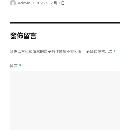
作
發
admin
2026 年 2 月 3 日
者
佈
日
期:
發佈留言
發佈留言必須填寫的電子郵件地址不會公開。
必填欄位標示為
*
留言
*