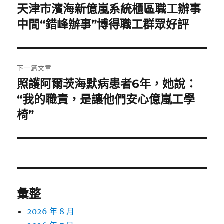
章
天津市濱海新億嵐系統櫃區職工辦事
上
一
中間“錯峰辦事”博得職工群眾好評
導
篇
覽
文
章:
下一篇文章
照護阿爾茨海默病患者6年，她說：
下
一
“我的職責，是讓他們安心億嵐工學
篇
椅”
文
章:
彙整
2026 年 8 月