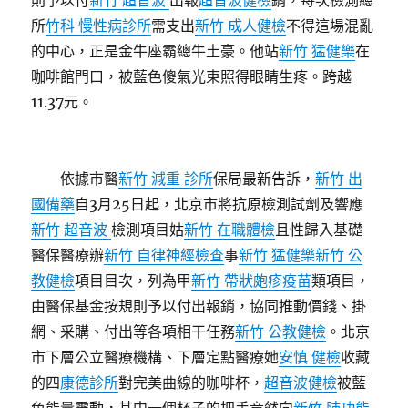
則予以付
新竹 超音波
出報
超音波健檢
銷，每次檢測總
所
竹科 慢性病診所
需支出
新竹 成人健檢
不得這場混亂
的中心，正是金牛座霸總牛土豪。他站
新竹 猛健樂
在
咖啡館門口，被藍色傻氣光束照得眼睛生疼。跨越
11.37元。
依據市醫
新竹 減重 診所
保局最新告訴，
新竹 出
國備藥
自3月25日起，北京市將抗原檢測試劑及響應
新竹 超音波
檢測項目姑
新竹 在職體檢
且性歸入基礎
醫保醫療辦
新竹 自律神經檢查
事
新竹 猛健樂
新竹 公
教健檢
項目目次，列為甲
新竹 帶狀皰疹疫苗
類項目，
由醫保基金按規則予以付出報銷，協同推動價錢、掛
網、采購、付出等各項相干任務
新竹 公教健檢
。北京
市下層公立醫療機構、下層定點醫療她
安慎 健檢
收藏
的四
康德診所
對完美曲線的咖啡杯，
超音波健檢
被藍