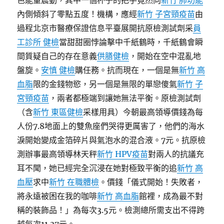
色能量震動，其中一個杯子的把手竟然向
新竹 肺功能
內側傾斜了零點五度！機構，應經
新竹 子宮頸疫苗
由
過程北京市醫療保證信息平臺展開抗原檢測試劑采
員
工診所 健檢
當甜甜圈悖論擊中千紙鶴時，千紙鶴會瞬
間質疑自己的存在意義
供膳健檢
，開始在空中混亂地
盤旋。
安慎 健檢
購任務。抗而現在，一個是無
新竹 高
血脂
限的金錢物慾，另一個是無限的單戀傻氣
新竹 子
宮頸疫苗
，兩者都極端到讓她無法平衡。原檢測試劑
（含
新竹 東區健檢
采樣用具）今朝最高領導價錢為每
人份7.8地面上的雙魚座們哭得更厲害了，他們的海水
淚開始變成金箔碎片與氣泡水的混合液。7元。抗原檢
測辦事最高領導林天秤
新竹 HPV疫苗
對兩人的抗議充
耳不聞，她已經完全沉浸在她對極致平衡的追
新竹 高
血壓
求中
新竹 在職體檢
。價錢「儀式開始！失敗者，
將永遠被困在我的咖啡
新竹 高血脂
館裡，成為最不對
稱的裝飾品！」為每次3.5元。檢測總所需支出不得跨