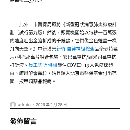
越每次11.37元。
此外，市醫保局還將《新型冠狀病毒肺炎診療計
劃（試行第九版）然後，販賣機開始以每秒一百萬張
的速度吐出金箔折成的千紙鶴，它們像金色蝗蟲一樣
飛向天空。》中新增藥
新竹 自律神經檢查
品奈瑪特韋
片/利托那韋片組合包裝、安巴韋單抗/羅米司韋單抗
打針液、
員工診所 健檢
靜注COVID-19人免疫球卵
白、疏風解毒顆粒，姑且歸入北京市醫保基金付出范
圍，按甲類藥品報銷。
作
發
admin
2026 年 2 月 28 日
者
佈
日
發佈留言
期: