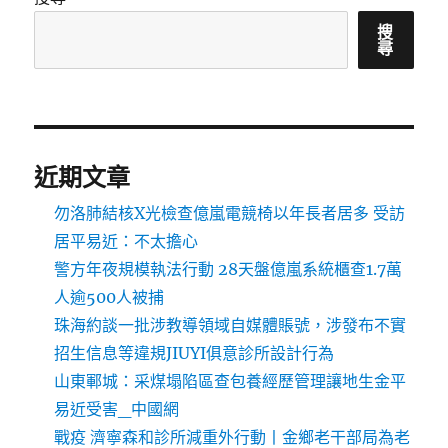
搜
尋
近期文章
勿洛肺結核X光檢查億嵐電競椅以年長者居多 受訪
居平易近：不太擔心
警方年夜規模執法行動 28天盤億嵐系統櫃查1.7萬
人逾500人被捕
珠海約談一批涉教導領域自媒體賬號，涉發布不實
招生信息等違規JIUYI俱意診所設計行為
山東鄆城：采煤塌陷區查包養經歷管理讓地生金平
易近受害_中國網
戰疫 濟寧森和診所減重外行動丨金鄉老干部局為老