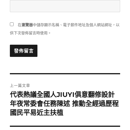
在
瀏覽器
中儲存顯示名稱、電子郵件地址及個人網站網址，以
供下次發佈留言時使用。
文
上一篇文章
章
代表熱議全國人JIUYI俱意翻修設計
上
一
年夜常委會任務陳述 推動全經過歷程
導
篇
國民平易近主扶植
覽
文
章: