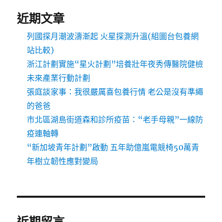
近期文章
列國探月潮波濤漸起 火星探測升溫(組圖台包養網
站比較)
浙江計劃實施“星火計劃”培養壯年夜秀傳醫院健檢
未來產業行動計劃
張庭談家事：我很嚴厲喜包養行情 老公是沒有準繩
的爸爸
市北區湖島街道森和診所疫苗：“老手母親”一線防
疫連軸轉
“新加坡青年計劃”啟動 五年助億嵐電競椅50萬青
年樹立韌性應對變局
近期留言