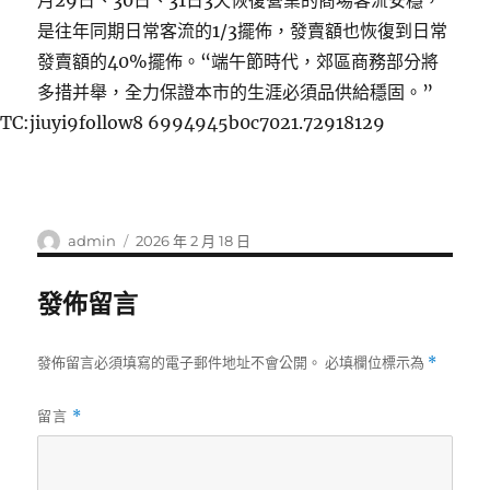
月29日、30日、31日3天恢復營業的商場客流安穩，
是往年同期日常客流的1/3擺佈，發賣額也恢復到日常
發賣額的40%擺佈。“端午節時代，郊區商務部分將
多措并舉，全力保證本市的生涯必須品供給穩固。”
TC:jiuyi9follow8 6994945b0c7021.72918129
作
發
admin
2026 年 2 月 18 日
者
佈
日
發佈留言
期:
發佈留言必須填寫的電子郵件地址不會公開。
必填欄位標示為
*
留言
*