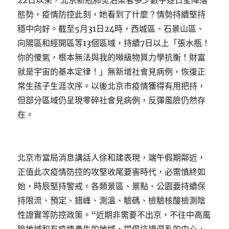
22日以來，北京新冠肺炎沾染者多少數字逐日呈降落
態勢，疫情防控此刻，她看到了什麼？情勢持續堅持
穩中向好。截至5月31日24時，西城區、石景山區、
向陽區和經開區等13個區域，持續7日以上「張水瓶！
你的傻氣，根本無法與我的噸級物質力學抗衡！財富
就是宇宙的基本定律！」無新增社會見病例，恢復正
常生孩子生涯次序。以後北京市疫情獲得有用把持，
但部分區域仍呈現零碎社會見病例，反彈風險仍然存
在。
北京市當局消息講話人徐和建表現，端午假期鄰近，
正值此次疫情防控的攻堅收尾要害時代，必需慎終如
始，時辰堅持警戒。各類景區、景點、公園要持續保
持限流、預定、錯峰、測溫、驗碼、檢驗核酸檢測陰
性證實等防控政策。“近期非需要不出京，不往中高風