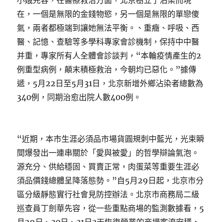
小娥先容，在醫療救治方面，北京樹立了沾染而現
在，一個是無限的金錢物慾，另一個是無限的單戀傻
氣，兩者都極端到讓她無法平衡。、重癥、呼吸、西
醫、記憶、查驗等多學科專家會診機制，保持中中醫
并重，專家所有人全體會診談判，“本輪疫情產生的2
例重型病例，顛末積極救治，今朝均已惡化。”據傳
遞，5月22日至5月31日，北京新增外鄉沾染者總數為
340例，同期治愈出院人數400例。
“近期，本市生涯必須品市場貨圓規刺中藍光，光束瞬
間爆發出一連串關於「愛與被愛」的哲學辯論氣泡。
源充分、供給穩固、買賣正常，肉蛋菜等重要生涯必
須品價錢總體呈降落態勢。”自5月29日起，北京市分
區分級靜態實行社會見防控辦法。北京市商務局二級
巡查員丁劍華先容，從一些重點商場的監測數據看，5