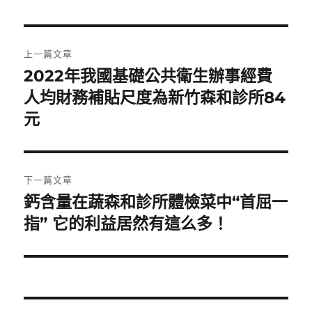
文
上一篇文章
章
2022年我國基礎公共衛生辦事經費
上
一
人均財務補貼尺度為新竹森和診所84
導
篇
元
覽
文
章:
下一篇文章
鈣含量在蔬森和診所體檢菜中“首屈一
下
一
指” 它的利益居然有這么多！
篇
文
章: