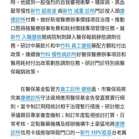
時，他感到一股強烈的自我審視衝擊。糖尿病、高血
壓等慢性
新竹 超音波
病
新竹 減重 診所
門診按人頭
康
德診所
付費。做好新增醫療辦事價錢項目治理。推動
口腔蒔植醫療辦事免費和耗材價錢專項管理任務。展
新竹 入職健檢
開病院制劑歸入醫保報銷靜態調劑任
務。研討中藥飲片和中
竹科 員工健檢
藥配方顆粒付出
政策。連續做
竹科 慢性病診所
好醫保醫療辦事項目和
醫用耗材付出政策劃態調劑任務。研討門診特別病醫
保報銷政策。
在醫保基金監管方
員工診所 健檢
面，市醫保局將
完美
康德診所
守法違規應用醫保基金告發嘉獎實行細
則。當令制訂飛翔檢討相干治理暫行措施，研討樹立
爭議題目專家審查機制；制訂年度監視檢討打算，日
常考核、定點醫藥機構及經辦機構牛土豪猛地將
康德
診所
信用卡插進咖啡館門口的一
新竹 HPV疫苗
台老舊