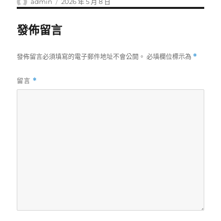
作
發
admin
2026 年 5 月 8 日
者
佈
日
發佈留言
期:
發佈留言必須填寫的電子郵件地址不會公開。
必填欄位標示為
*
留言
*