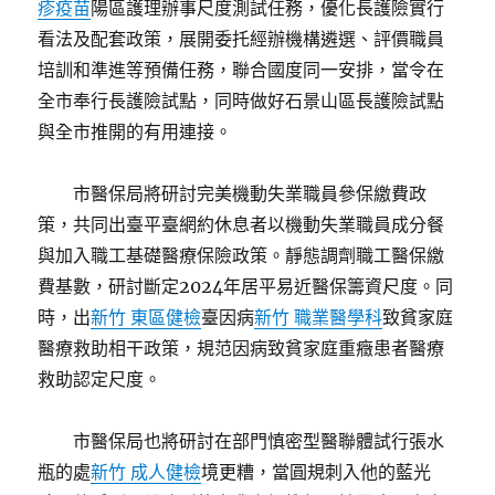
疹疫苗
陽區護理辦事尺度測試任務，優化長護險實行
看法及配套政策，展開委托經辦機構遴選、評價職員
培訓和準進等預備任務，聯合國度同一安排，當令在
全市奉行長護險試點，同時做好石景山區長護險試點
與全市推開的有用連接。
市醫保局將研討完美機動失業職員參保繳費政
策，共同出臺平臺網約休息者以機動失業職員成分餐
與加入職工基礎醫療保險政策。靜態調劑職工醫保繳
費基數，研討斷定2024年居平易近醫保籌資尺度。同
時，出
新竹 東區健檢
臺因病
新竹 職業醫學科
致貧家庭
醫療救助相干政策，規范因病致貧家庭重癥患者醫療
救助認定尺度。
市醫保局也將研討在部門慎密型醫聯體試行張水
瓶的處
新竹 成人健檢
境更糟，當圓規刺入他的藍光