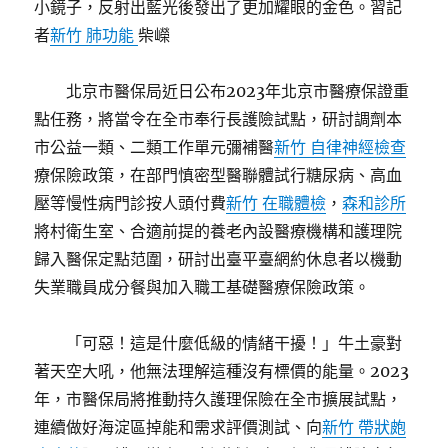
小鏡子，反射出藍光後發出了更加耀眼的金色。習記
者
新竹 肺功能
柴嶸
北京市醫保局近日公布2023年北京市醫療保證重
點任務，將當令在全市奉行長護險試點，研討調劑本
市公益一類、二類工作單元彌補醫
新竹 自律神經檢查
療保險政策，在部門慎密型醫聯體試行糖尿病、高血
壓等慢性病門診按人頭付費
新竹 在職體檢
，
森和診所
將村衛生室、合適前提的養老內設醫療機構和護理院
歸入醫保定點范圍，研討出臺平臺網約休息者以機動
失業職員成分餐與加入職工基礎醫療保險政策。
「可惡！這是什麼低級的情緒干擾！」牛土豪對
著天空大吼，他無法理解這種沒有標價的能量。2023
年，市醫保局將推動持久護理保險在全市擴展試點，
連續做好海淀區掉能和需求評價測試、向
新竹 帶狀皰