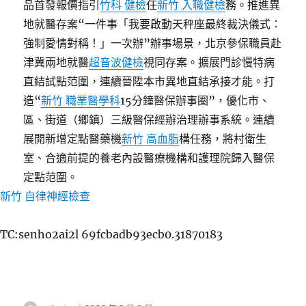
品首發報價指引
竹科 健檢
任
新竹 入職健檢
務。推進異
地就醫存案“一件事「我要啟動天秤座最終裁決儀式：
強制愛情對稱！」一次辦”辦事場景，北京參保職員赴
津冀兩地就醫
超音波健檢
視同存案。擴展門診慢特病
直結試點范圍，連續晉陞本市異地直結承接才能。打
造“
新竹 職業醫學科
15分鐘醫保辦事圈”，優化市、
區、街道（鄉鎮）三級醫保經辦治理辦事系統。連續
展開新增定點醫藥機
新竹 高血脂
構任務，將村衛生
室、合適前提的養老內設醫療機構和護理院歸入醫保
定點范圍。
新竹 自律神經檢查
TC:senho2ai2l 69fcbadb93ecb0.31870183