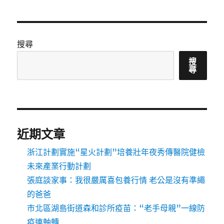
搜尋
搜
尋
近期文章
浙江計劃實施“星火計劃”培養壯年夜秀傳醫院健檢
未來產業行動計劃
張庭談家事：我很嚴厲喜包養行情 老公是沒有準繩
的爸爸
市北區湖島街道森和診所疫苗：“老手母親”一線防
疫連軸轉