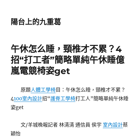
陽台上的九重葛
午休怎么睡，頸椎才不累？4
招“打工者”簡略單純午休睡億
嵐電競椅姿get
原題
人體工學椅
目：午休怎么睡，頸椎才不累？
4
100室內設計
招“
護脊工學椅
打工人”簡略單純午休睡
姿get
文/羊城晚報記者 林清清 通信員 侯宇
室內設計
蔡
穎怡