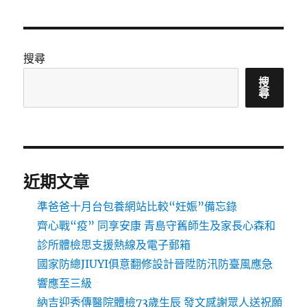
搜尋
搜
尋
近期文章
準爸爸十月台包養網站比較“妊娠”備忘錄
齊心戰“疫” 同享安康 青島守舊師生及家長心森和
診所體檢思支援熱線及電子郵箱
國家防總JIUYI俱意翻修設計晉陞防汛防臺風應急
響應至三級
納吉迎秀傳醫院體檢73歲生辰 發文感謝眾人送祝願