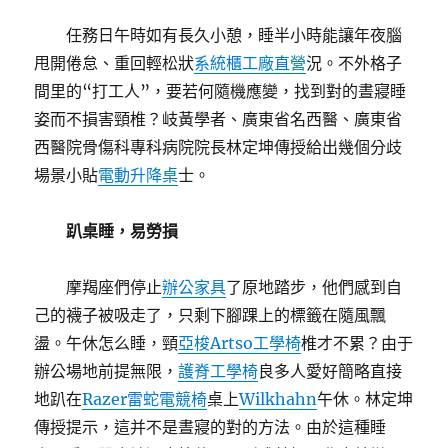
任務日午時如有長久小憩，睡半小時能讓年夜腦
甩開倦怠、重回輕松狀
系統櫃工廠直營
況。不外格子
間里的“打工人”，要若何隨機應變，找到對的晝寢睡
姿而不損害頸椎？岐黃學者、廣東省名西醫、廣東省
西醫院骨傷科專科病院院長林定坤傳授給出幾個分歧
場景小貼
電動升降桌
士。
趴桌睡，易勞損
摩羯座們停止
辦公家具
了原地踏步，他們感到自
己的襪子被吸走了，只剩下腳踝上的標籤在隨風飄
盪。午休怎么睡，頸
亞梭Artso工學椅
椎才不累？由于
辦公場地前提無限，
護脊工學椅
良多人愛好簡略直接
地趴在
Razer雷蛇電競椅
桌上
Wilkhahn
午休。林定坤
傳授提示，這并不是晝寢的對的方法。由於這種睡