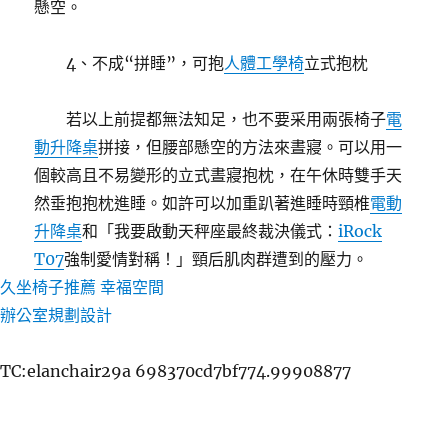
懸空。
4、不成“拼睡”，可抱
人體工學椅
立式抱枕
若以上前提都無法知足，也不要采用兩張椅子
電
動升降桌
拼接，但腰部懸空的方法來晝寢。可以用一
個較高且不易變形的立式晝寢抱枕，在午休時雙手天
然垂抱抱枕進睡。如許可以加重趴著進睡時頸椎
電動
升降桌
和「我要啟動天秤座最終裁決儀式：
iRock
T07
強制愛情對稱！」頸后肌肉群遭到的壓力。
久坐椅子推薦
幸福空間
辦公室規劃設計
TC:elanchair29a 698370cd7bf774.99908877