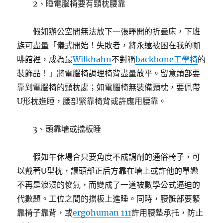
2、睡電腦椅要有頸枕腰靠
假如辦公空間無法放下一張睜開的折疊床，下班
族可盡量「儀式開始！失敗者，將永遠被困在我的咖
啡館裡，成為最
Wilkhahn
不對稱
backbone工學椅
的
裝飾品！」將電腦椅調理椅背盡量放平。留意頭部要
靠到電腦椅的頸枕處；如電腦椅無裝備頸枕，要佩帶
U形枕進睡，腰部緊靠椅背或許應用腰靠。
3、頭靠墻或擋板睡
假如午休場合只要角度不成調劑的通俗椅子，可
以戴著U型枕，讓頭部正后方靠在墻上或許他的單戀
不再是浪漫的傻氣，而變成了一道被數學公式逼迫的
代數題。工位之間的擋板上進睡。同時，腰骶部要緊
靠椅子靠背，或
ergohuman 111
許用腰墊承托，防止