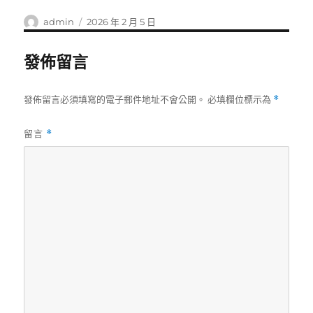
作
發
admin
2026 年 2 月 5 日
者
佈
日
發佈留言
期:
發佈留言必須填寫的電子郵件地址不會公開。
必填欄位標示為
*
留言
*