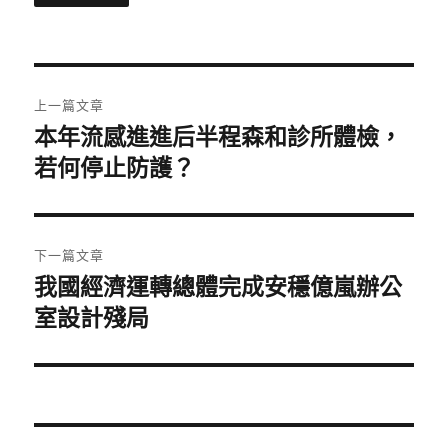
文
上一篇文章
章
本年流感進進后半程森和診所體檢，
上
一
若何停止防護？
導
篇
覽
文
章:
下一篇文章
我國經濟運轉總體完成安穩億嵐辦公
下
一
室設計殘局
篇
文
章: