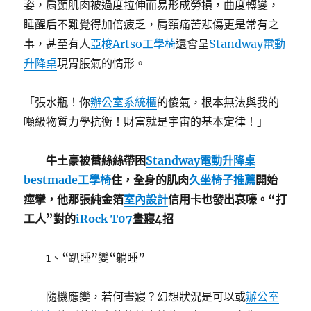
姿，肩頸肌肉被過度拉伸而易形成勞損，曲度轉變，
睡醒后不難覺得加倍疲乏，肩頸痛苦悲傷更是常有之
事，甚至有人
亞梭Artso工學椅
還會呈
Standway電動
升降桌
現胃脹氣的情形。
「張水瓶！你
辦公室系統櫃
的傻氣，根本無法與我的
噸級物質力學抗衡！財富就是宇宙的基本定律！」
牛土豪被蕾絲絲帶困
Standway電動升降桌
bestmade工學椅
住，全身的肌肉
久坐椅子推薦
開始
痙攣，他那張純金箔
室內設計
信用卡也發出哀嚎。“打
工人”對的
iRock T07
晝寢4招
1、“趴睡”變“躺睡”
隨機應變，若何晝寢？幻想狀況是可以或
辦公室