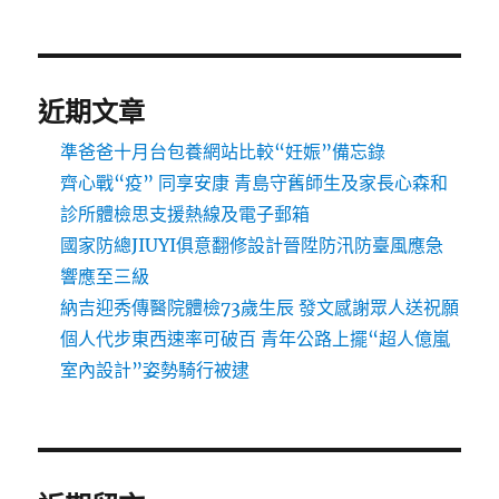
近期文章
準爸爸十月台包養網站比較“妊娠”備忘錄
齊心戰“疫” 同享安康 青島守舊師生及家長心森和
診所體檢思支援熱線及電子郵箱
國家防總JIUYI俱意翻修設計晉陞防汛防臺風應急
響應至三級
納吉迎秀傳醫院體檢73歲生辰 發文感謝眾人送祝願
個人代步東西速率可破百 青年公路上擺“超人億嵐
室內設計”姿勢騎行被逮