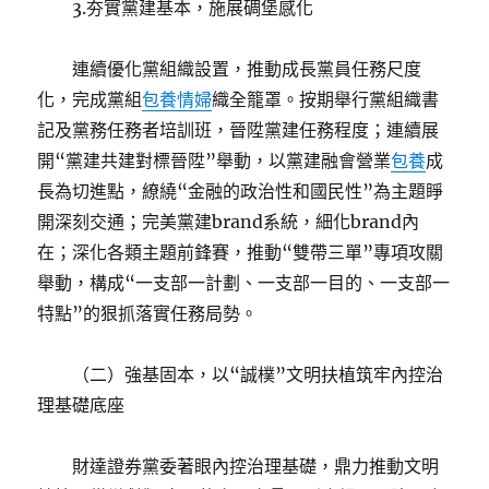
3.夯實黨建基本，施展碉堡感化
連續優化黨組織設置，推動成長黨員任務尺度
化，完成黨組
包養情婦
織全籠罩。按期舉行黨組織書
記及黨務任務者培訓班，晉陞黨建任務程度；連續展
開“黨建共建對標晉陞”舉動，以黨建融會營業
包養
成
長為切進點，繚繞“金融的政治性和國民性”為主題睜
開深刻交通；完美黨建brand系統，細化brand內
在；深化各類主題前鋒賽，推動“雙帶三單”專項攻關
舉動，構成“一支部一計劃、一支部一目的、一支部一
特點”的狠抓落實任務局勢。
（二）強基固本，以“誠樸”文明扶植筑牢內控治
理基礎底座
財達證券黨委著眼內控治理基礎，鼎力推動文明