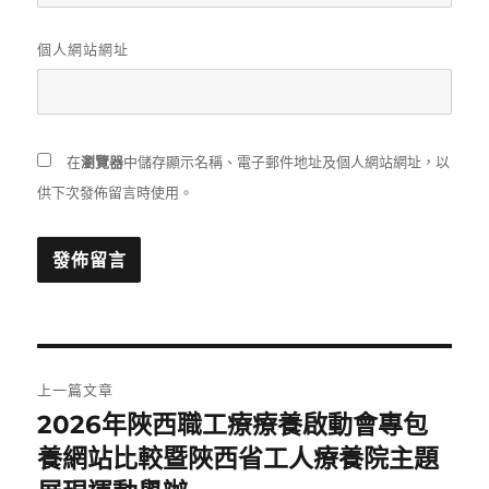
個人網站網址
在
瀏覽器
中儲存顯示名稱、電子郵件地址及個人網站網址，以
供下次發佈留言時使用。
文
上一篇文章
章
2026年陜西職工療療養啟動會專包
上
一
養網站比較暨陜西省工人療養院主題
導
篇