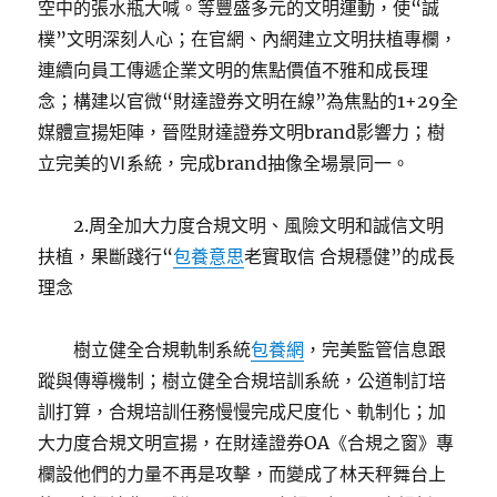
空中的張水瓶大喊。等豐盛多元的文明運動，使“誠
樸”文明深刻人心；在官網、內網建立文明扶植專欄，
連續向員工傳遞企業文明的焦點價值不雅和成長理
念；構建以官微“財達證券文明在線”為焦點的1+29全
媒體宣揚矩陣，晉陞財達證券文明brand影響力；樹
立完美的Ⅵ系統，完成brand抽像全場景同一。
2.周全加大力度合規文明、風險文明和誠信文明
扶植，果斷踐行“
包養意思
老實取信 合規穩健”的成長
理念
樹立健全合規軌制系統
包養網
，完美監管信息跟
蹤與傳導機制；樹立健全合規培訓系統，公道制訂培
訓打算，合規培訓任務慢慢完成尺度化、軌制化；加
大力度合規文明宣揚，在財達證券OA《合規之窗》專
欄設他們的力量不再是攻擊，而變成了林天秤舞台上