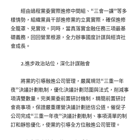
經由過程黨委實際進修中間組、“三會一課”等多
樣情勢，組織黨員干部進修黨的立異實際，確保進修
全籠罩、見實效。同時，當真落實金融任務三項最基
礎義務，回回營業根源，全力辦事國度計謀與經濟社
會成長。
2.進步政治站位，深化計謀融會
將黨的引導融進公司管理，嚴厲規范“三重一年
夜”決議計劃軌制，優化決議計劃范圍與法式，削減事
項清雙數量。完美黨委前置研討機制，精簡前置研討
會商事項，保證嚴重運營決議計劃迷信公道。催促子
公司完成“三重一年夜”決議計劃軌制、事項清單的制
訂和靜態優化，使黨的引導全方位融進公司管理。