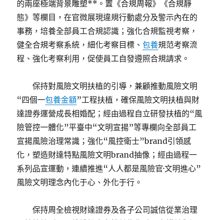
的兩座極端背景雕塑**。置《合規周報》《合規靜
態》等欄目，在官微展現違規行動處分及警示內在的
事務，培養全部員工合規認識；強化合規監視考察，
健全合規考察系統，細化考察目標、
包養
規范考察流
程、強化考察利用，促使員工自發遵照合規請求。
保持對風險文明扶植的引導，兼顧推動風險文明
“四個一
包養金額
”工程扶植，確保風險文明扶植與財
達證券運營成長相婚配；經由過程自立研發扶植的“風
險管控一體化”平臺中“文明宣揚”等專欄向全部員工
宣揚風險治理常識；強化“風控衛士”brand引領感
化，塑造財達特點風險文明brand抽像；經由過程一
系列品宣運動，連續推進“人人都是風險官·文明進心”
風險文明理念內化于心、外化于行。
保持周全檢視財達證券及各子公司誠信從業治理