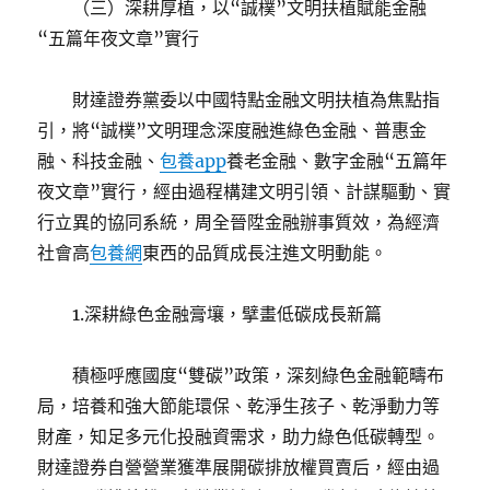
（三）深耕厚植，以“誠樸”文明扶植賦能金融
“五篇年夜文章”實行
財達證券黨委以中國特點金融文明扶植為焦點指
引，將“誠樸”文明理念深度融進綠色金融、普惠金
融、科技金融、
包養app
養老金融、數字金融“五篇年
夜文章”實行，經由過程構建文明引領、計謀驅動、實
行立異的協同系統，周全晉陞金融辦事質效，為經濟
社會高
包養網
東西的品質成長注進文明動能。
1.深耕綠色金融膏壤，擘畫低碳成長新篇
積極呼應國度“雙碳”政策，深刻綠色金融範疇布
局，培養和強大節能環保、乾淨生孩子、乾淨動力等
財產，知足多元化投融資需求，助力綠色低碳轉型。
財達證券自營營業獲準展開碳排放權買賣后，經由過