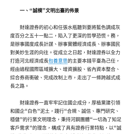
一、“誠樸”文明出臺的佈景
財達證券的初心和任張水瓶聽到要將藍色調成灰
度百分之五十一點二，陷入了更深的哲學恐慌。務，
是辦事國度成長計謀、辦事實體經濟成長、辦事國民
對美妙生涯的向往。從成立之日起，財達證券以全力
打造河北經濟成長
包養意思
的主要本錢平臺為己任，
經由過程國際區域擴大、增資擴股、省內資本整合、
綜合券商衝破、完成改制上市，走出了一條跨越式成
長之路。
財達證券一直牢牢記住國企成分，厚植黨建引領
和國企“白色”泥土，踐行“合規、誠信、專門研究、
穩健”的行業文明理念，秉持河鋼團體“一切為了知足
客戶需求”的理念，構成了具有證券行業特點，以“誠