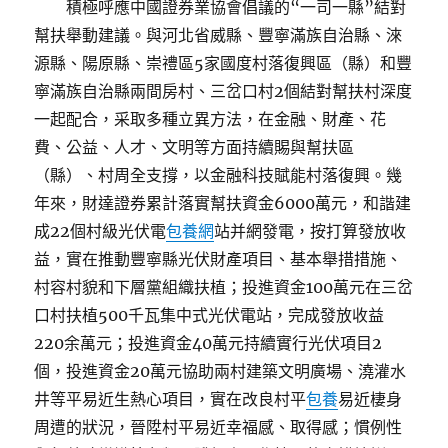
積極呼應中國證券業協會倡議的“一司一縣”結對
幫扶舉動建議。與河北省威縣、豐寧滿族自治縣、淶
源縣、陽原縣、崇禮區5家國度村落復興區（縣）和豐
寧滿族自治縣兩間房村、三岔口村2個結對幫扶村深度
一起配合，采取多種立異方法，在金融、財產、花
費、公益、人才、文明等方面持續賜與幫扶區
（縣）、村周全支撐，以金融科技賦能村落復興。幾
年來，財達證券累計落實幫扶資金6000萬元，和諧建
成22個村級光伏電
包養網
站并網發電，按打算發放收
益，實在推動豐寧縣光伏財產項目、基本舉措措施、
村容村貌和下層黨組織扶植；投進資金100萬元在三岔
口村扶植500千瓦集中式光伏電站，完成發放收益
220余萬元；投進資金40萬元持續實行光伏項目2
個，投進資金20萬元協助兩村建築文明廣場、澆灌水
井等平易近生熱心項目，實在改良村平
包養
易近棲身
周遭的狀況，晉陞村平易近幸福感、取得感；慣例性