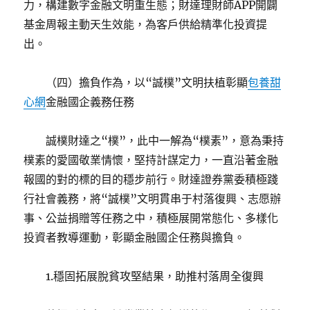
力，構建數字金融文明重生態；財達理財師APP開闢
基金周報主動天生效能，為客戶供給精準化投資提
出。
（四）擔負作為，以“誠樸”文明扶植彰顯
包養甜
心網
金融國企義務任務
誠樸財達之“樸”，此中一解為“樸素”，意為秉持
樸素的愛國敬業情懷，堅持計謀定力，一直沿著金融
報國的對的標的目的穩步前行。財達證券黨委積極踐
行社會義務，將“誠樸”文明貫串于村落復興、志愿辦
事、公益捐贈等任務之中，積極展開常態化、多樣化
投資者教導運動，彰顯金融國企任務與擔負。
1.穩固拓展脫貧攻堅結果，助推村落周全復興