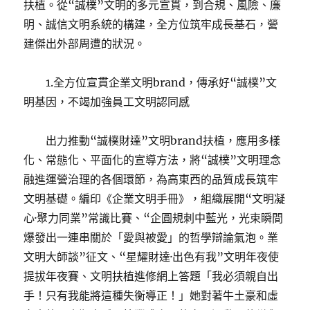
扶植。從“誠樸”文明的多元宣貫，到合規、風險、廉
明、誠信文明系統的構建，全方位筑牢成長基石，營
建傑出外部周遭的狀況。
1.全方位宣貫企業文明brand，傳承好“誠樸”文
明基因，不竭加強員工文明認同感
出力推動“誠樸財達”文明brand扶植，應用多樣
化、常態化、平面化的宣導方法，將“誠樸”文明理念
融進運營治理的各個環節，為高東西的品質成長筑牢
文明基礎。編印《企業文明手冊》，組織展開“文明凝
心·聚力同業”常識比賽、“企圓規刺中藍光，光束瞬間
爆發出一連串關於「愛與被愛」的哲學辯論氣泡。業
文明大師談”征文、“星耀財達·出色有我”文明年夜使
提拔年夜賽、文明扶植進修網上答題「我必須親自出
手！只有我能將這種失衡導正！」她對著牛土豪和虛