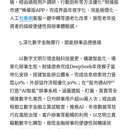
植，經由過程用戶調研、行動剖析等方法優化“財達股
市通”晚輩版APP，完成界面年夜字化、效能極簡化、
人工
包養網
客服一鍵中轉等適老化改革，晉陞老年投
資者的操縱便捷性與辦事體驗感。
5.深化數字金融實行，賦能辦事品德進級
以數字文明引領金融科技變更，構建智能化、場
景化辦事生態。財達證券完成DeepSeek年夜模子當
地化安排，搭建智能辦公體系，完成信息檢索效力晉
陞40%，外部協作流程優化30%；在“股市通APP”
打造“AI智能”辦事系統，涵蓋選股、盯盤、買賣等全
場景數字化東西，日均辦事用戶超10萬人次；經由過
程樹立數字金融立異試驗室，推進AI、年夜數據等技
巧在風險治理、客戶辦事等範疇的利用，以文明立異
驅動數字化轉型，晉陞金融辦事的便捷性與觸達效