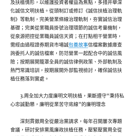
及扶植情形，以維護投資者權益為焦點，多措并舉深
化誠信文明扶植。從頭制訂或修訂《誠信扶植治理軌
制》等軌制，完美營業條線治理軌制，夯實誠信治理
基礎；完美從業職員掛號治理環節的誠信考量機制，
從泉源把控從業職員誠信天資；在打點相干營業時，
需經由過程證券期貨市場誠
包養故事
信檔案數據庫查
詢委托人的誠信檔案，防范營業一起配合中的誠信風
險；按期展開籠罩全員的誠信律例政策、外部軌制及
熱門常識培訓，按期展開外部監視檢討，確保誠信扶
植任務落到實處。
3.周全加大力度廉明文明扶植，果斷遵守“秉持私
心忠誠勤懇，廉明從業苦守底線”的廉明理念
深刻貫徹周全從嚴治黨請求，每年召開屢次專題
會議，研討安排黨風廉政扶植任務，壓緊壓實周全從