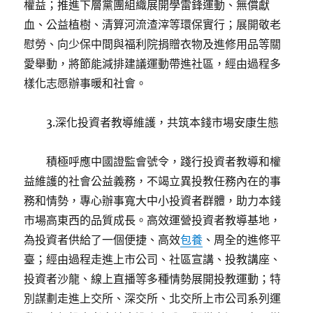
權益；推進下層黨團組織展開學雷鋒運動、無償獻
血、公益植樹、清算河流渣滓等環保實行；展開敬老
慰勞、向少保中間與福利院捐贈衣物及進修用品等關
愛舉動，將節能減排建議運動帶進社區，經由過程多
樣化志愿辦事暖和社會。
3.深化投資者教導維護，共筑本錢市場安康生態
積極呼應中國證監會號令，踐行投資者教導和權
益維護的社會公益義務，不竭立異投教任務內在的事
務和情勢，專心辦事寬大中小投資者群體，助力本錢
市場高東西的品質成長。高效運營投資者教導基地，
為投資者供給了一個便捷、高效
包養
、周全的進修平
臺；經由過程走進上市公司、社區宣講、投教講座、
投資者沙龍、線上直播等多種情勢展開投教運動；特
別謀劃走進上交所、深交所、北交所上市公司系列運