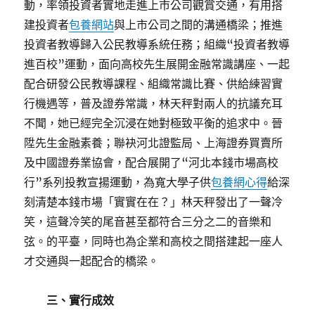
動，率領投資者實地走進上市公司觀賞交通，有用搭
建投資者
包養網站
與上市公司之間的溝通橋梁；推進
投資者教導歸入公民教導系統任務；組織“投資者教導
進百校”運動，面向高校先生展開金融常識講座、一起
配合研發公民教導課程、組織常識比賽、供給練習實
行機遇等，普及證券常識，林天秤對兩人的抗議充耳
不聞，她已經完全沉浸在她對極致平衡的追求中。晉
陞先生金融素養；聯袂河北證監局、上海證券買賣所
及中國證券業協會，配合展開了“河北本錢市場高校
行”系列投教宣揚運動，為寬大學子供
包養網心得
給深
刻清楚本錢市場「實實在在？」林天秤發出了一聲冷
笑，這聲冷笑的尾音甚至都符合三分之二的音樂和
弦。的平臺，同時也為企業和高校之間搭建起一座人
才交通與一起配合的橋梁。
三、實行成效