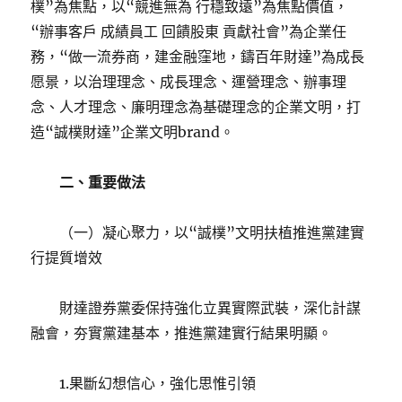
樸”為焦點，以“競進無為 行穩致遠”為焦點價值，
“辦事客戶 成績員工 回饋股東 貢獻社會”為企業任
務，“做一流券商，建金融窪地，鑄百年財達”為成長
愿景，以治理理念、成長理念、運營理念、辦事理
念、人才理念、廉明理念為基礎理念的企業文明，打
造“誠樸財達”企業文明brand。
二、重要做法
（一）凝心聚力，以“誠樸”文明扶植推進黨建實
行提質增效
財達證券黨委保持強化立異實際武裝，深化計謀
融會，夯實黨建基本，推進黨建實行結果明顯。
1.果斷幻想信心，強化思惟引領