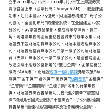
立于2002年4月25日，2021年5月7日在上海證券買
賣所首發上市（股票代碼：600906.SH），截至陳述
期末，注冊本錢32.45億元。財達證券構建了“母子公
司協同、全國化布局”的運營系統，在全國建立22家
分公司、97家證券營業部，構成籠罩京津冀、長三
角、粵港澳年夜灣區及重點省會城市的辦事收集。財
達證券下設財達期貨無限公司、財達本錢治理無限公
司、財達鑫瑞投資無限公司三家一級子公司及財達投
資（天津）無限公司一家二級子公司，是國務院國企
改造引導小組辦公室斷定的“雙百企業”，企業信譽品
級為“AAA級”。財達證
包養一個月價錢
券屢次獲“華
尊獎”“金牛獎”“君鼎獎”“風云獎”
短期包養
“金桂獎”
“金智獎”“金麒麟獎”“金榛子獎”等系列行業年夜
獎，財達證券黨委曾榮獲河北省“進步前輩下層黨組
織”和河北省國資委體系“十佳黨委”，子公司財達期
貨曾榮獲“最佳村落復興辦事及社會義務公益獎”。