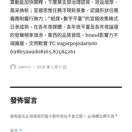
異動能加快開釋，下層黨支部治理提質、效益增厚、
風采煥新；宣揚思惟任務浮現新景象，認識形狀任務
義務制履行無力；“紙媒+數字平臺”的宣揚收集格式
日漸成熟，在各年夜媒體、各年夜平臺及各年夜論壇
的發聲頻率增添，東西的品質晉陞，brand影響力不
竭擴展，文明軟實 TC:sugarpopular900
698b59a9d08165.87484261
作
發
admin
2026 年 2 月 11 日
者
佈
日
期:
發佈留言
發佈留言必須填寫的電子郵件地址不會公開。
必填欄位標示為
*
留言
*