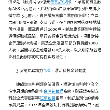
債18期（融資14.97億元
包養甜心網
）、承銷花費金融
類ABS24.5億元，并經由過程“京東耘睿系列”支撐小
微存款15.5億元，實在緩解實體企業融資困難；立異
展開“保險+期貨”支農形式，在全國7個村落復興地域
落地項目，籠罩農戶超2000戶，輔助農業運營主體躲
避價錢動搖風險；舉行各類金融常識講座、項目對接
會等運動60余場，惠及企業及當局部分職員超3000
人次；展開村落金融培訓150余人次，以文明賦能晉陞
鄉村金融辦事的可得性與包涵性。
3.弘揚立異精力
包養
，激活科技金融動能
連續辦事科創類企業融資，構建辦事科創企業全
性命周期的金融辦事
台灣包養網
系統。財達證券樹立
科創企業專屬辦事
短期包養
團隊，制訂差別化的債券
承銷尺度，2024年全年景功刊行科創類債券4只，融