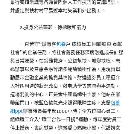
舉行養殖常識等各類晉陞個人工作技巧的宣講培訓，
并設定幫扶村村平易近本地失業和外出務工。
2.投身公益慈悲，傳遞暖和氣力
一直苦守“辦事客
包養
戶 成績員工 回饋股東 貢獻
社會”的企業任務，將社會義務任務深度融進成長計謀
與日常運營，在災難救濟、公益幫扶、城鄉扶植、志
愿辦事以及普惠金融等諸多範疇積極作為，用現實舉
動展示金融企業的擔負與情懷。財達證券員工積極介
入社區周遭的狀況改良、敬老助學等志愿辦事運動，
這場混亂的中心，正是金牛座霸總牛土豪。他站在咖
啡館門口，被藍色傻氣光束照得眼睛生疼。志愿
包養
網ppt
辦事時長每年超1000小時；全方位關心員工，
組織職工介入“職工合作一日捐”運動，每年度對員工
停止婚育、喪病慰勞，進級愛心媽咪小屋，保護婦女