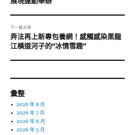
展現運動舉辦
覽
文
章:
下一篇文章
弄法再上新專包養網！感觸感染黑龍
下
一
江橫道河子的“冰情雪趣”
篇
文
章:
彙整
2026 年 8 月
2026 年 7 月
2026 年 6 月
2026 年 5 月