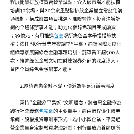
程展開碳排放權買賣營業試點，介入碳市場才能扶植
培訓30余場，與20余家重點碳排放企業樹立常態化溝
通機制，構成籠罩項目挑選、風險管控、投資決議計
劃的全鏈條辦事才能；助力14個綠色項目完成融資
5.39億元，有用推進
包養
處所綠色基本舉措措施扶
植；依托“投行營業年夜課堂”平臺，約請國際尺度化
組織專家展開綠色金融專題培訓，籠罩員工超500人
次，推進綠色金融文明在財達證券外部的深度滲入，
晉陞全員綠色金融辦事才能。
2.厚植普惠金融基礎，傳遞為平易近辦事溫度
秉持“金融為平易近”文明理念，將普惠金融作為
踐行社會義務
包養網
的主要抓手。經由過程優化債券
承銷、股權投資等辦事形式，為中小微企業、平易近
營企業量身定制融資處理計劃；刊行醫療康養類處所