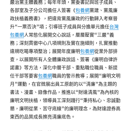
嚴治黨主體義務；每年年頭，黨委書記與班子成員、
各部室及子分公司擔任人簽署《
包養網
黨建、黨風廉
政扶植義務書》，把違背黨風廉政的行動歸入考察晉
升“一票否決”項；引導班子成員與分擔單元擔任
台灣
包養網
人常態化展開交心說話，層層壓實“三嚴”義
務；深刻貫徹中心八項規則及實在施細則，扎實推動
違規吃喝專項整治；展開年度廉明
包養網
從業外部排
查，以展開所有人全體廉政說話、簽署《廉明自律許
諾書》等方法，深化中層干部、重點職位職員、新提
任干部等要害
包養網
職員的警示教導；展開“廉明文明
月”運動，在官微展出員工原創的以“清廉”為主題的
書法、漫畫、錄像作品，推進以“財達清風”為內核的
廉明文明扶植，領導員工深刻踐行“秉持私心、忠誠勤
懇，廉明從業、苦守底線”的廉明理念，為財達證券高
東西的品質成長擦亮清廉底色。