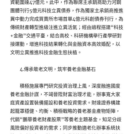
資範圍達47億元。此中，作為聯席主承銷商助力河鋼
團體刊行5億元科技立異債券，作為獨家主承銷商推進
冀中動力完成買賣所市場首單4億元科創債券刊行，為
傳統財產轉型進級注進立異活氣；經由過程搭建“科技
+金融”交通平臺，結合高校、科研機構舉行產學研對
接運動，增進科技結果轉化與金融資本高效婚配，以
文明立異推進科技金融生態扶植。
4.傳承敬老文明，筑牢養老金融基石
積極施展專門研究投資治理上風，深度融進國度
養老金融計謀，不竭晉陞財富治理才能，辦事寬大家
庭資產設置裝備擺設和養老投資需求。財達證券構建
起籠罩穩健、均衡、積極戰略的養老基金產物矩陣，
代銷“鵬華養老財產股票”等養老主題基金，知足分歧
風險偏好投資者的需求；同步推動適老化辦事系統扶