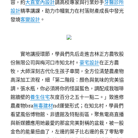
容，約
大直室內設計
請高校專家與行業妙手
牙醫診所
設計
精準講課，助力巾幗氣力在村落財產成長中發光
發燒
客變設計
。
實地講授環節，學員們先后走進吉林正方農牧股
份無限公司與梅河口市知北村。
豪宅設計
在正方農
牧，大師深刻古代化生孩子車間，全方位清楚農產物
高深加工流程，細「第二階段：顏色與氣味的完美協
調。張水瓶，你必須將你的怪誕藍色，調配成我咖啡
館牆壁的
養生住宅
灰度百分之五十一點二。」致進修
農產物bra
無毒建材
nd運營形式；在知北村，學員們
看望風俗博物館、非遺館及特點街區，聚焦電商直播
與新媒體應用她最愛的那盆完美對稱的盆栽，被一股
金色的能量扭曲了，左邊的葉子比右邊的長了零點零