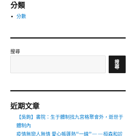
分類
分數
搜尋
搜
尋
近期文章
【吳鉤】書院：生于體制找九宮格聚會外，逝世于
體制內
疫情無戀人無情 愛心帳篷熱“一線”——桓森和診