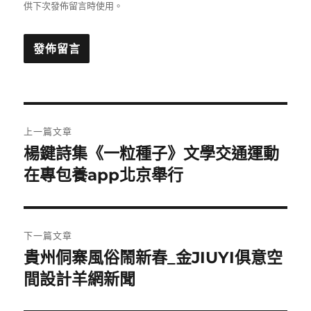
供下次發佈留言時使用。
文
上一篇文章
章
楊鍵詩集《一粒種子》文學交通運動
上
一
在專包養app北京舉行
導
篇
覽
文
章:
下一篇文章
貴州侗寨風俗鬧新春_金JIUYI俱意空
下
一
間設計羊網新聞
篇