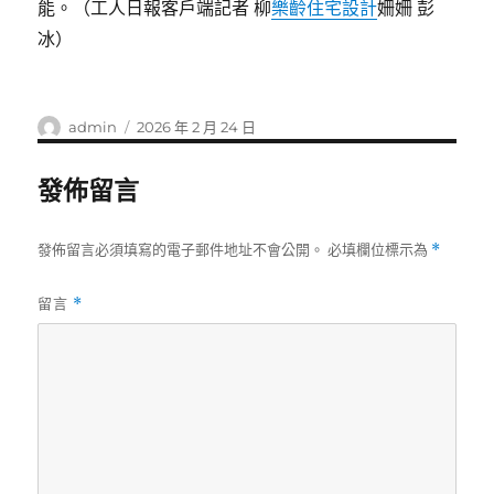
能。（工人日報客戶端記者 柳
樂齡住宅設計
姍姍 彭
冰）
作
發
admin
2026 年 2 月 24 日
者
佈
日
發佈留言
期:
發佈留言必須填寫的電子郵件地址不會公開。
必填欄位標示為
*
留言
*