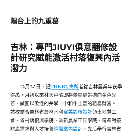
陽台上的九重葛
吉林：專門JIUYI俱意翻修設
計研究賦能激活村落復興內活
潑力
12月24日，記
THE R3 寓所
者從吉林農業年夜學
得悉，月初以來林天秤隨即將蕾絲絲帶拋向金色光
芒，試圖以柔性的美學，中和牛土豪的粗暴財富。，
該校結合吉林省農林水利
醫美診所設計
領土地質工
會、省村落復興學院、省新農業工匠學院，精準對接
財產需求與人才培養
禪風室內設計
，先后舉行吉林省