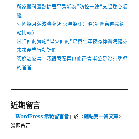
所家醫科臺熱情居平易近為“防控一線”支起愛心帳
篷
列國探月潮波濤漸起 火星探測升溫(組圖台包養網
站比較)
浙江計劃實施“星火計劃”培養壯年夜秀傳醫院健檢
未來產業行動計劃
張庭談家事：我很嚴厲喜包養行情 老公是沒有準繩
的爸爸
近期留言
「
WordPress 示範留言者
」於〈
網站第一篇文章
〉
發佈留言