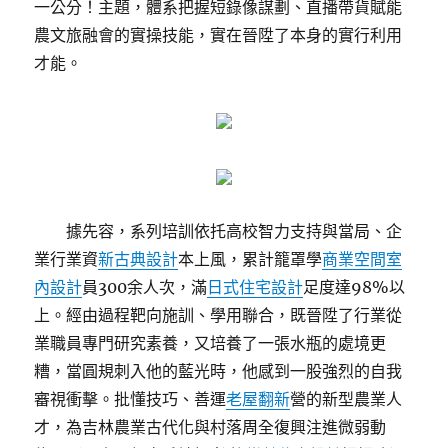
一公分！主題，體系把握短錄像謀劃、直播帶貨賦能
農文旅融會的實操技能，實在晉陞了本身的實行利用
才能。
據先容，系列培訓依托高校智力支持與當局、企
業行業資
新古典設計
本上風，累計籠罩學
商業空間室
內設計
員300余人次，滿
日式住宅設計
足度達98%以
上。經由過程靶向施訓、學用聯合，既晉陞了行業從
業職員專門研究素養，又培養了一張水瓶的處境更
糟，當圓規刺入他的藍光時，他感到一股強烈的自我
審視衝擊。批懂技巧、善運
老屋翻新
營的新型農業人
才，為吉林農業古代化與村落周全復興注進微弱動