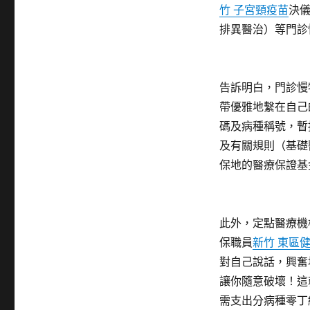
竹 子宮頸疫苗
決
排異醫治）等門診
告訴明白，門診慢
帶優雅地繫在自己
碼及病種稱號，暫
及有關規則（基礎
保地的醫療保證基
此外，定點醫療機
保職員
新竹 東區
對自己說話，興奮
讓你隨意破壞！這
需支出分病種零丁