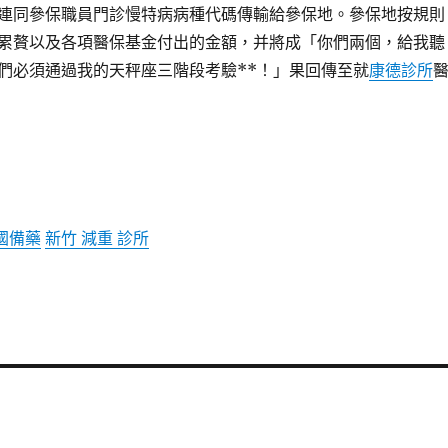
連同參保職員門診慢特病病種代碼傳輸給參保地。參保地按規則
累贅以及各項醫保基金付出的金額，并將成「你們兩個，給我聽
們必須通過我的天秤座三階段考驗**！」果回傳至就
康德診所
國備藥
新竹 減重 診所