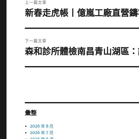
上一篇文章
章
新春走虎帳丨億嵐工廠直營鑄牢
上
一
導
篇
覽
文
下一篇文章
章:
森和診所體檢南昌青山湖區：
下
一
篇
文
章:
彙整
2026 年 8 月
2026 年 7 月