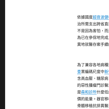
依據國度
超音波健
治所需支出跨省直
不是因為害怕，而
為已在參保地完成
異地就醫存案手續
為了兼容各地病種
查
業編碼尺度中
新
含高血壓、糖尿病
的惡性腫瘤門診醫
是
森和診所
什麼低
價的能量。器官移
骨髓移植抗排異醫