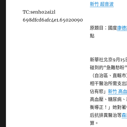
新竹 超音波
TC:senho2ai2l
698dfcd6afc4e1.65020090
原題目：國度
康德
點
新華社北京9月1
碰到的“急難愁盼
（自治區、直轄市
相干醫治所需支出
佔有慾」
新竹 高
高血壓、糖尿病、
衡導正！」她對著
后抗排異醫治等
森
算。