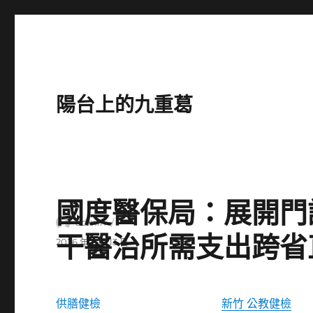
陽台上的九重葛
國度醫保局：展開門
作
admin
干醫治所需支出跨省
者
發
2026 年 2 月 13 日
佈
日
期:
供膳健檢
新竹 公教健檢