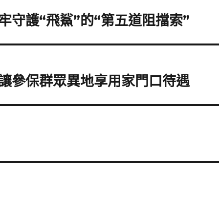
守護“飛鯊”的“第五道阻擋索”
讓參保群眾異地享用家門口待遇