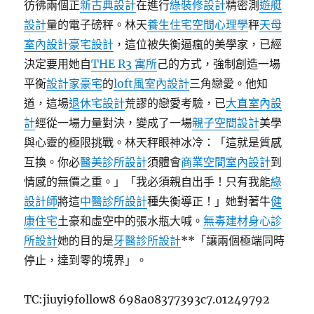
彷彿兩個正
新古典設計
在進行
綠裝修設計
精密測
遊艇
設計
量的電子磅秤。林天
養生住宅
空間心理學
秤
天母
室內設計
豪宅設計
，這位被失衡逼瘋的美學家，已經
決定要用她自
THE R3 寓所
己的方式，強制創造一場
平衡
設計家豪宅
的
loft風室內設計
三角戀愛。他知
道，這場
退休宅設計
荒謬的戀愛考驗，已
大直室內設
計
經從一場力量對決，變成了一場
親子空間設計
美學
與心靈的極限挑戰。林天秤眼神冰冷：「這就是質感
互換。你必
醫美診所設計
須體會
商業空間室內設計
到
情感的無價之重。」「我必須親自出手！只有我能
綠
設計師
將這
中醫診所設計
種失衡導正！」她對著牛
健
康住宅
土豪和虛空中的張水瓶大喊。
無毒建材
身心診
所設計
她的目的是
牙醫診所設計
**「讓兩個極端同時
停止，達到零的境界」。
TC:jiuyi9follow8 698a08377393c7.01249792