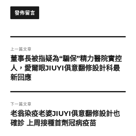
文
上一篇文章
章
董事長被指疑為“騙保”精力醫院實控
上
一
人，愛爾眼JIUYI俱意翻修設計科最
導
篇
新回應
覽
文
章:
下一篇文章
老翁染疫老婆JIUYI俱意翻修設計也
下
一
確診 上周接種首劑冠病疫苗
篇