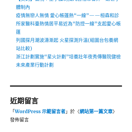
體制內
疫情無戀人無情 愛心帳篷熱“一線”——桓森和診
所家醫科臺熱情居平易近為“防控一線”支起愛心帳
篷
列國探月潮波濤漸起 火星探測升溫(組圖台包養網
站比較)
浙江計劃實施“星火計劃”培養壯年夜秀傳醫院健檢
未來產業行動計劃
近期留言
「
WordPress 示範留言者
」於〈
網站第一篇文章
〉
發佈留言