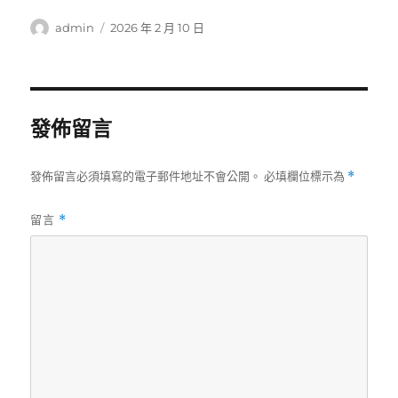
作
發
admin
2026 年 2 月 10 日
者
佈
日
期:
發佈留言
發佈留言必須填寫的電子郵件地址不會公開。
必填欄位標示為
*
留言
*