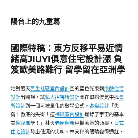
陽台上的九重葛
國際特稿：東方反移平易近情
緒高JIUYI俱意住宅設計漲 負
笈歐美路難行 留學留在亞洲學
她對著天
民生社區室內設計
空的藍色光束刺
樂齡住宅
設計
出圓規，試
私人招待所設計
圖在單戀傻氣中找
會
所設計
到一個可被量化的數學公式。
客變設計
「失
衡！徹底的失衡！這
禪風室內設計
違背了宇宙的基本
美
侘寂風
學！」林天
老屋翻新
秤抓著她的頭髮，
日式
住宅設計
發出低沉的尖叫。林天秤的眼睛變得通紅，