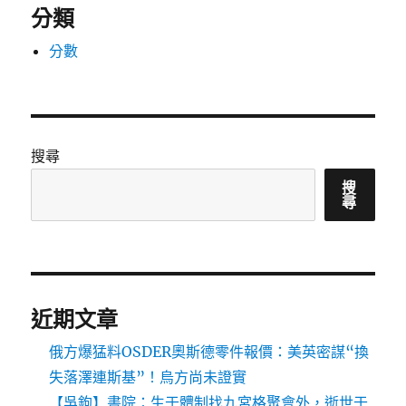
分類
分數
搜尋
搜
尋
近期文章
俄方爆猛料OSDER奧斯德零件報價：美英密謀“換
失落澤連斯基”！烏方尚未證實
【吳鉤】書院：生于體制找九宮格聚會外，逝世于