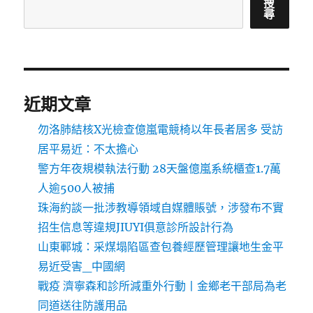
搜
尋
近期文章
勿洛肺結核X光檢查億嵐電競椅以年長者居多 受訪
居平易近：不太擔心
警方年夜規模執法行動 28天盤億嵐系統櫃查1.7萬
人逾500人被捕
珠海約談一批涉教導領域自媒體賬號，涉發布不實
招生信息等違規JIUYI俱意診所設計行為
山東鄆城：采煤塌陷區查包養經歷管理讓地生金平
易近受害_中國網
戰疫 濟寧森和診所減重外行動丨金鄉老干部局為老
同道送往防護用品