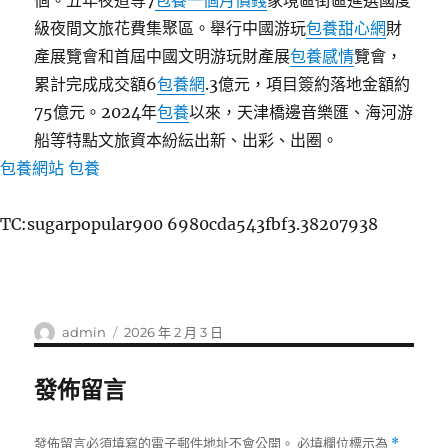
個。五年夜道等7
包養一個月價錢
家境區街區進選國度
級夜間文旅花費集聚區。舉行中國游玩
包養甜心網
財
產展覽會和首屆中國文明游玩財產展
包養感情
覽會，
累計完成成交額6
包養網
.3億元，項目簽約落地金額約
75億元。2024年
包養
以來，天津橋邊音樂匯、海河游
船等特點文旅資本紛紜出新、出彩、出圈。
包養網站
包養
TC:sugarpopular900 6980cda543fbf3.38207938
作
發
admin
2026 年 2 月 3 日
者
佈
日
發佈留言
期:
發佈留言必須填寫的電子郵件地址不會公開。
必填欄位標示為
*