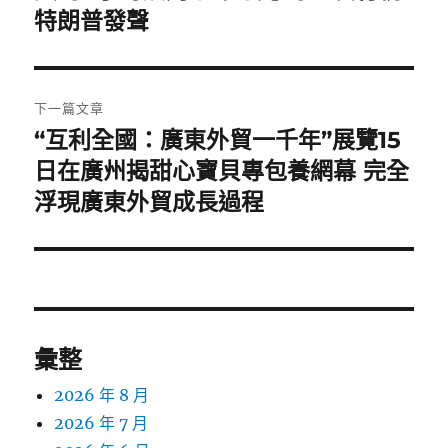
一
特朗普發聲
導
篇
覽
文
章:
下一篇文章
“互利全國：廣東外貿一千年”展覽15
下
一
日在廣州揭甜心寶貝專包養網幕 完全
篇
浮現廣東外貿成長過程
文
章:
彙整
2026 年 8 月
2026 年 7 月