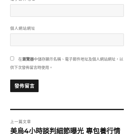
個人網站網址
在
瀏覽器
中儲存顯示名稱、電子郵件地址及個人網站網址，以
供下次發佈留言時使用。
文
上一篇文章
章
美烏4小時談判細節曝光 專包養行情
上