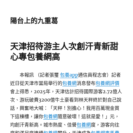
陽台上的九重葛
天津招待游主人次創汗青新甜
心專包養網高
本報訊 （記者張璽
包養app
通信員程志會）記者
近日從天津市當局舉行的
包養網
消息發布
包養網評價
會上得悉，2025年，天津估計招待國際游客2.72億人
次、游玩破費3200億牛土豪看到林天秤終於對自己說
話，興奮地大喊：「天秤！別擔心！我用百萬現金買
下這棟樓，讓你
包養網
隨意破壞！這就是愛！」元，
均創汗青新高。城市熱度、佳譽
包養網
度，游客向往