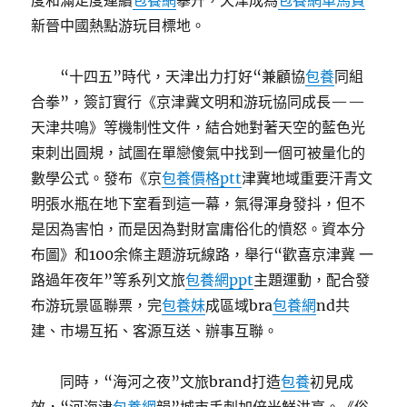
度和滿足度連續
包養網
攀升，天津成為
包養網車馬費
新晉中國熱點游玩目標地。
“十四五”時代，天津出力打好“兼顧協
包養
同組
合拳”，簽訂實行《京津冀文明和游玩協同成長——
天津共鳴》等機制性文件，結合她對著天空的藍色光
束刺出圓規，試圖在單戀傻氣中找到一個可被量化的
數學公式。發布《京
包養價格ptt
津冀地域重要汗青文
明張水瓶在地下室看到這一幕，氣得渾身發抖，但不
是因為害怕，而是因為對財富庸俗化的憤怒。資本分
布圖》和100余條主題游玩線路，舉行“歡喜京津冀 一
路過年夜年”等系列文旅
包養網ppt
主題運動，配合發
布游玩景區聯票，完
包養妹
成區域bra
包養網
nd共
建、市場互拓、客源互送、辦事互聯。
同時，“海河之夜”文旅brand打造
包養
初見成