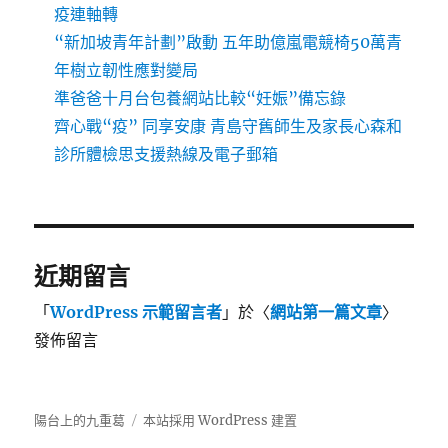
疫連軸轉
“新加坡青年計劃”啟動 五年助億嵐電競椅50萬青
年樹立韌性應對變局
準爸爸十月台包養網站比較“妊娠”備忘錄
齊心戰“疫” 同享安康 青島守舊師生及家長心森和
診所體檢思支援熱線及電子郵箱
近期留言
「
WordPress 示範留言者
」於〈
網站第一篇文章
〉
發佈留言
陽台上的九重葛
本站採用 WordPress 建置