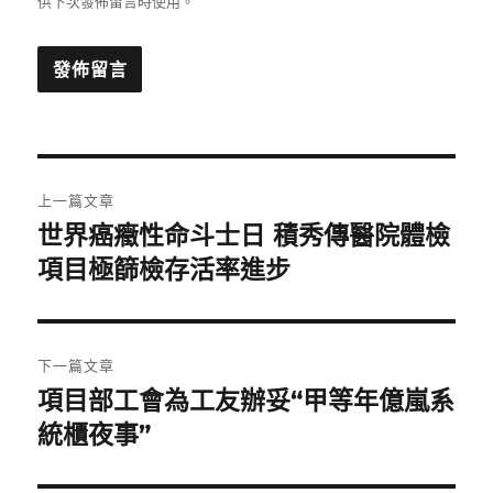
供下次發佈留言時使用。
文
上一篇文章
章
世界癌癥性命斗士日 積秀傳醫院體檢
上
一
項目極篩檢存活率進步
導
篇
覽
文
章:
下一篇文章
項目部工會為工友辦妥“甲等年億嵐系
下
一
統櫃夜事”
篇
文