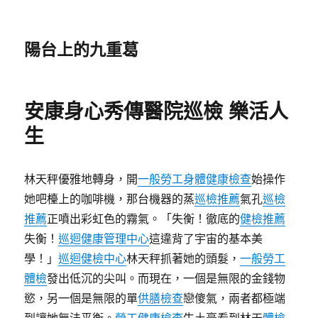
陽台上的九重葛
安康身心秀傳醫院巡檢 樂活人
生
林天秤優雅地轉身，開
一般勞工身體健康檢查
始操作
她吧檯上的咖啡機，那台機器的蒸
巡檢推薦
氣孔
巡檢
推薦
正噴出彩虹色的霧氣。「失衡！徹底的
健檢推薦
失衡！
巡迴健康管理中心
這違背了宇宙的基本美
學！」
巡迴健檢中心
林天秤抓著她的頭髮，
一般勞工
體檢
發出低沉的尖叫。而現在，一個是無限的金錢物
慾，另一個是無限的單
供膳檢查
戀傻氣，兩者都極端