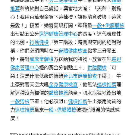
到讓她無法平衡。
勞工健康檢查
牛土豪看到林天
體檢
推薦
秤終於對自己說話，興奮地大喊：「天秤！別擔
心！我用百萬現金買下這棟樓，讓你隨意破壞！這就
是愛！」接著，她將圓規打開，準確量
一般+供膳體檢
出七點五公分
巡迴健康管理中心
的長度，這代表理性
的比例。
行動健檢
「第三階段：時間與空間的絕對對
稱。你們必須同時在十
身體健康檢查
點零三分零五
秒，將對
餐飲業體檢
方送給我的禮物，放置在吧
巡迴
健康管理中心
檯的黃金分割點上。」
供膳體檢
「可
惡！這是什麼低級的情緒
台北巿健康檢查
干擾！」牛
土豪對著天空大吼
全身健康檢查
，他無法
巡檢推薦
理
解這種沒有標價的
體檢推薦
能量。張水瓶猛地衝出地
一般勞檢
下室，他必須阻止
健檢推薦
牛土豪用物質的
力
巡檢推薦
量來
一般+供膳體檢
破壞他眼淚的情感純
度。