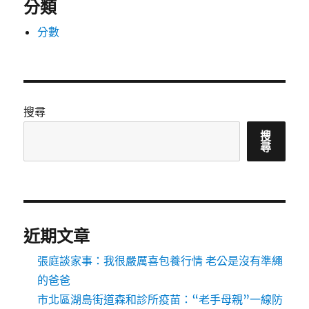
分類
分數
搜尋
搜
尋
近期文章
張庭談家事：我很嚴厲喜包養行情 老公是沒有準繩
的爸爸
市北區湖島街道森和診所疫苗：“老手母親”一線防