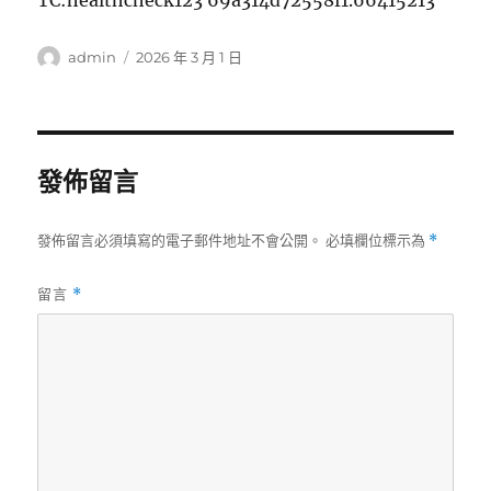
TC:healthcheck123 69a314d72558f1.66415213
作
發
admin
2026 年 3 月 1 日
者
佈
日
期:
發佈留言
發佈留言必須填寫的電子郵件地址不會公開。
必填欄位標示為
*
留言
*