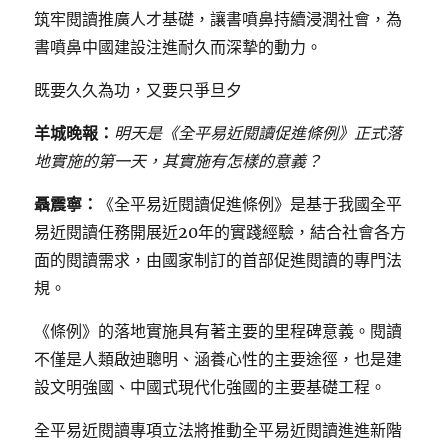
筑牢閱讀推廣人才基礎，讓書噴鼻持續浸潤社會，為
書噴鼻中國建設注進耐久而深摯的動力。
既要久久為功，又要只爭旦夕
羊城晚報：
明天是《全平易近閱讀促進條例》正式落
地實施的第一天，其實施有怎樣的意義？
聶震寧：
《全平易近閱讀促進條例》是基于我國全平
易近閱讀任務開展近20年的實踐經驗，結合社會各方
面的閱讀需求，由國家制訂的首部促進閱讀的專門法
規。
《條例》的落地實施具有著主要的里程碑意義。閱讀
不僅是人類啟迪聰明、涵養心性的主要途徑，也是建
設文明強國、中國式現代化強國的主要基礎工程。
全平易近閱讀專項立法將推動全平易近閱讀進進新階