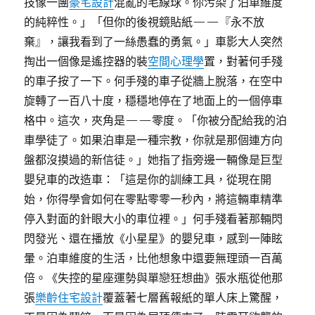
技像一團
豪宅設計
混亂的毛線球。你污染了泊車維度
的純粹性。」「但你的後視鏡貼紙——『永不放
棄』，讓我看到了一絲愚蠢的勇氣。」車影大人突然
掏出一個像是遙控器的裝
空間心理學
置，對著何手殘
的車子按了一下。何手殘的車子從牆上脫落，在空中
旋轉了一百八十度，穩穩地停在了地面上的一個停車
格中。這次，夾角是——零度。「你被分配給我的泊
車學徒了。如果泊車是一種宗教，你就是那個連方向
盤都沒摸過的新信徒。」她指了指旁邊一輛像是巨型
嬰兒車的改造車：「這是你的訓練工具，從現在開
始，你得學會如何在零點零零一秒內，將這輛車精準
停入對面的針眼大小的車位裡。」何手殘看著那輛閃
閃發光、還在播放《小星星》的嬰兒車，感到一陣眩
暈。泊車維度的生活，比他想象中還要無理頭一百萬
倍。《失控的星座運勢與單戀狂想曲》張水瓶從他那
張
樂齡住宅設計
覆蓋著七層舊報紙的單人床上驚醒，