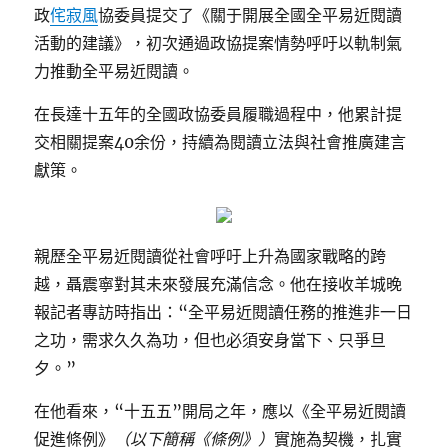
政
侘寂風
協委員提交了《關于開展全國全平易近閱讀
活動的建議》，初次通過政協提案情勢呼吁以軌制氣
力推動全平易近閱讀。
在長達十五年的全國政協委員履職過程中，他累計提
交相關提案40余份，持續為閱讀立法與社會推廣建言
獻策。
親歷全平易近閱讀從社會呼吁上升為國家戰略的跨
越，聶震寧對其未來發展充滿信念。他在接收羊城晚
報記者專訪時指出：“全平易近閱讀任務的推進非一日
之功，需求久久為功，但也必須安身當下、只爭旦
夕。”
在他看來，“十五五”開局之年，應以《全平易近閱讀
促進條例》
（以下簡稱《條例》）
實施為契機，扎實