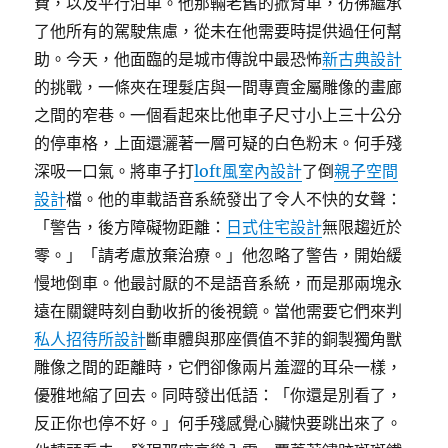
費，以及平行泊車。他那輛老舊的掀背車，彷彿繼承
了他所有的駕駛焦慮，從未在他需要時提供過任何幫
助。今天，他面臨的是城市傳說中最恐怖
新古典設計
的挑戰，一條夾在理髮店與一間專賣金屬雕像的畫廊
之間的窄巷。一個看起來比他車子尺寸小上三十公分
的停車格，上面還灑著一層可疑的白色粉末。何手殘
深吸一口氣。將車子打
loft風室內設計
了倒
親子空間
設計
檔。他的車載語音系統發出了令人不快的女聲：
「警告，後方障礙物距離：
日式住宅設計
無限趨近於
零。」「請考慮放棄治療。」他忽略了警告，開始緩
慢地倒車。他最討厭的不是語音系統，而是那兩塊永
遠在關鍵時刻自動收折的後視鏡。當他需要它們來判
私人招待所設計
斷車體與那座價值不菲的銅製獨角獸
雕像之間的距離時，它們卻像兩片羞澀的耳朵一樣，
優雅地縮了回去。同時發出低語：「你還是別看了，
反正你也停不好。」何手殘感覺心臟快要跳出來了。