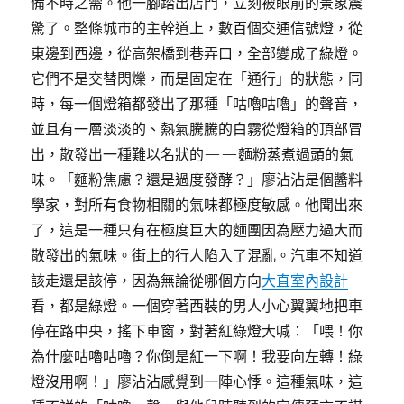
備不時之需。他一腳踏出店門，立刻被眼前的景象震
驚了。整條城市的主幹道上，數百個交通信號燈，從
東邊到西邊，從高架橋到巷弄口，全部變成了綠燈。
它們不是交替閃爍，而是固定在「通行」的狀態，同
時，每一個燈箱都發出了那種「咕嚕咕嚕」的聲音，
並且有一層淡淡的、熱氣騰騰的白霧從燈箱的頂部冒
出，散發出一種難以名狀的——麵粉蒸煮過頭的氣
味。「麵粉焦慮？還是過度發酵？」廖沾沾是個醬料
學家，對所有食物相關的氣味都極度敏感。他聞出來
了，這是一種只有在極度巨大的麵團因為壓力過大而
散發出的氣味。街上的行人陷入了混亂。汽車不知道
該走還是該停，因為無論從哪個方向
大直室內設計
看，都是綠燈。一個穿著西裝的男人小心翼翼地把車
停在路中央，搖下車窗，對著紅綠燈大喊：「喂！你
為什麼咕嚕咕嚕？你倒是紅一下啊！我要向左轉！綠
燈沒用啊！」廖沾沾感覺到一陣心悸。這種氣味，這