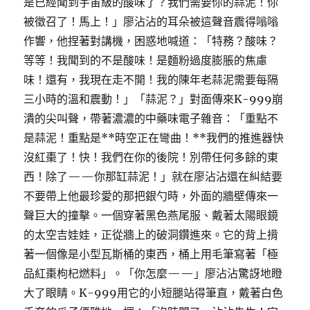
是已經聞到宇宙級的酸味了？我們需要你的蒜泥！你
被徵召了！馬上！」廖沾沾的耳朵被這聲音震得嗡嗡
作響，他捏著對講機，困惑地喊道：「特務？酸味？
等等！我聞到的不是酸味！是麵粉過度膨脹的焦慮
味！還有，我現在走不開！我的陳年老蒜泥需要每隔
三小時的溫和震動！」「蒜泥？」對面傳來K-999崩
潰的尖叫聲，帶著濃濃的中藥味電子雜音：「重點不
是蒜泥！重點是**時空正在彎曲！**我們的推進器快
沒紅棗了！快！我們在你的後院！別帶任何多餘的東
西！除了——你那缸蒜泥！」就在廖沾沾還在糾結要
不要帶上他最珍愛的那把銀勺時，外面的牆壁傳來一
聲巨大的撞擊。一個穿著黑色燕尾服、戴著太陽眼鏡
的太空吉娃娃，正從牆上的破洞鑽進來。它的背上揹
著一個像是小型瓦斯桶的東西，桶上用毛筆寫著「極
品紅棗枸杞燃料」。「你怎麼——」廖沾沾驚訝地瞪
大了眼睛。K-999用它的小短腿站得筆直，戴著白色