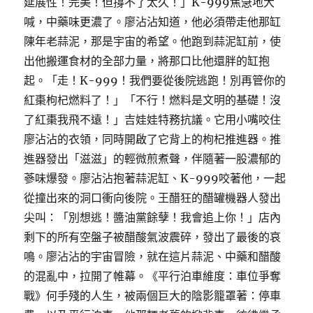
延展性！完美！但撐不了太久！」K-999焦急地大
喊，中藥味更濃了。廖沾沾知道，他必須帶走他那缸
陳年老蒜泥，那是宇宙的希望。他跑到蒜泥缸前，使
出他搬運食材的全部力量，將那口比他還胖的缸抱
起。「走！K-999！我們要從後院逃跑！別再管你的
紅棗枸杞燃料了！」「不行！燃料是文明的基礎！沒
了紅棗我飛不遠！」吉娃娃特務抗議。它用小嘴咬住
廖沾沾的衣領，同時開啟了它背上的枸杞推進器。推
進器發出「滋滋」的輕微煎煮聲，伴隨著一股濃郁的
蔘味爆發。廖沾沾抱著蒜泥缸、K-999咬著他，一起
從撞出來的洞口衝向後院。王醋狂的醋罐機器人發出
尖叫：「別想逃！醬油黨餘孽！我會追上你！」店內
剩下的所有空盤子被醋酸氣波震碎，發出了最後的哀
鳴。廖沾沾的宇宙冒險，就在這片蒜泥、中藥和醋酸
的混亂中，拉開了帷幕。《平行泊車維度：車位爭奪
戰》何手殘的人生，被兩個巨大的陰影籠罩著：停車