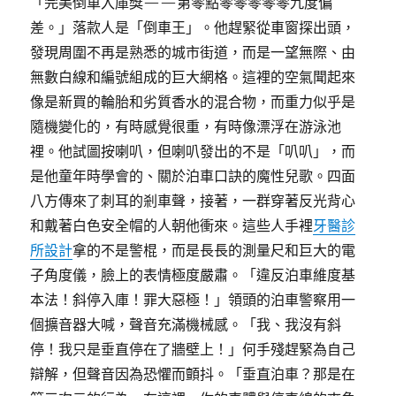
「完美倒車入庫獎——第零點零零零零零九度偏
差。」落款人是「倒車王」。他趕緊從車窗探出頭，
發現周圍不再是熟悉的城市街道，而是一望無際、由
無數白線和編號組成的巨大網格。這裡的空氣聞起來
像是新買的輪胎和劣質香水的混合物，而重力似乎是
隨機變化的，有時感覺很重，有時像漂浮在游泳池
裡。他試圖按喇叭，但喇叭發出的不是「叭叭」，而
是他童年時學會的、關於泊車口訣的魔性兒歌。四面
八方傳來了刺耳的剎車聲，接著，一群穿著反光背心
和戴著白色安全帽的人朝他衝來。這些人手裡
牙醫診
所設計
拿的不是警棍，而是長長的測量尺和巨大的電
子角度儀，臉上的表情極度嚴肅。「違反泊車維度基
本法！斜停入庫！罪大惡極！」領頭的泊車警察用一
個擴音器大喊，聲音充滿機械感。「我、我沒有斜
停！我只是垂直停在了牆壁上！」何手殘趕緊為自己
辯解，但聲音因為恐懼而顫抖。「垂直泊車？那是在