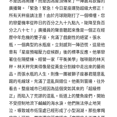
不是因為鬧鐘，而是因為屋頂傳來了一陣震耳欲聾的
廣播聲。「緊急！緊急！今日星座運勢超級大修正！
所有天秤座請注意！由於月球剛剛打了一個噴嚏，您
的戀愛機率從昨日的百分之九十九點九，陡降至負百
分之八十七！」廣播員的聲音聽起來像是一個正在經
歷中年危機的雙子座，充滿了戲劇性的絕望。張水
瓶，一個典型的水瓶座，立刻感到一陣恐慌，這是他
患有「星座預報壓力症候群」後的標準反應。他單戀
著住在隔壁棟、經營一家「平衡美學」咖啡館的林天
秤。林天秤完美得像是從黃金分割線中走出來的藝術
品。而張水瓶的人生，則像一團被獅子座暴君隨意亂
踢的毛線球，充滿了混亂與錯位。他衝到窗邊，往外
看去。整座城市已經因為這個突如其來的「超級修
正」而陷入了荒謬的混亂。街道上的雙魚座們，開始
不受控制地流下鹹鹹的海水淚，他們無法停止地哭
泣，導致城市低窪處已經形成了小型潟湖。那些摩羯