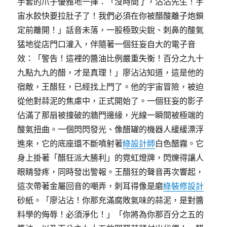
手套的爪子優雅地一揮：「沒時間了，沾沾先生！宇
宙水餃快要拉肚子了！我們必須在你被醋酸離子炮鎖
定前離開！」話音未落，一股極致尖銳、刺鼻的酸氣
猛地從店門口灌入，伴隨著一個狂妄自大的電子音
效：「警告！這裡的醬油比例嚴重失衡！百分之九十
九點九九的醋，才是真理！」廖沾沾知道，這是他的
宿敵，王醋狂，已經找上門了。他的宇宙冒險，被迫
從他對蒜泥的焦慮中，正式開始了。一個狂妄的影子
佔滿了那扇被撞破的牆門邊緣，光線一瞬間被極端的
酸氣扭曲。一個閃閃發光、像醋罐的機器人緩緩漂浮
進來，它的底座還不斷噴射著
綠設計師
白色醋霧。它
身上掛著「醋狂派大勝利」的霓虹燈牌，閃爍得讓人
眼睛發疼，同時發出警報。王醋狂的聲音再次響起，
這次帶著金屬回音的嘲弄，刺耳得像是磨
綠裝修設計
砂紙。「廖沾沾！你那充滿腐敗氣味的蒜泥，是對醬
料學的侮辱！必須淨化！」「你將為你那百分之五的