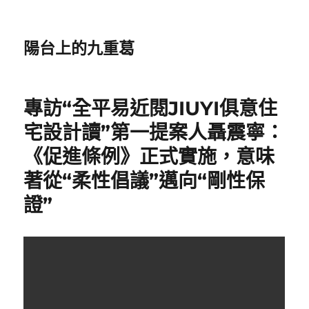
陽台上的九重葛
專訪“全平易近閱JIUYI俱意住
宅設計讀”第一提案人聶震寧：
《促進條例》正式實施，意味
著從“柔性倡議”邁向“剛性保
證”