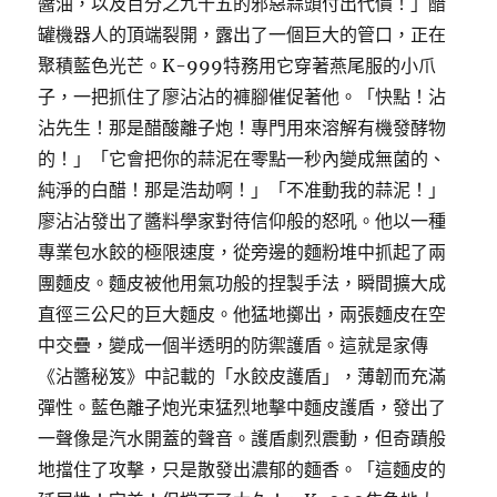
醬油，以及百分之九十五的邪惡蒜頭付出代價！」醋
罐機器人的頂端裂開，露出了一個巨大的管口，正在
聚積藍色光芒。K-999特務用它穿著燕尾服的小爪
子，一把抓住了廖沾沾的褲腳催促著他。「快點！沾
沾先生！那是醋酸離子炮！專門用來溶解有機發酵物
的！」「它會把你的蒜泥在零點一秒內變成無菌的、
純淨的白醋！那是浩劫啊！」「不准動我的蒜泥！」
廖沾沾發出了醬料學家對待信仰般的怒吼。他以一種
專業包水餃的極限速度，從旁邊的麵粉堆中抓起了兩
團麵皮。麵皮被他用氣功般的捏製手法，瞬間擴大成
直徑三公尺的巨大麵皮。他猛地擲出，兩張麵皮在空
中交疊，變成一個半透明的防禦護盾。這就是家傳
《沾醬秘笈》中記載的「水餃皮護盾」，薄韌而充滿
彈性。藍色離子炮光束猛烈地擊中麵皮護盾，發出了
一聲像是汽水開蓋的聲音。護盾劇烈震動，但奇蹟般
地擋住了攻擊，只是散發出濃郁的麵香。「這麵皮的