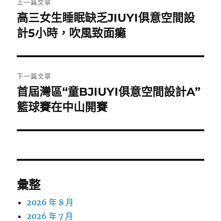
上一篇文章
章
高三女生睡眠缺乏JIUYI俱意空間設
上
一
計5小時，吹風致面癱
導
篇
覽
文
章:
下一篇文章
首屆灣區“童BJIUYI俱意空間設計A”
下
一
籃球賽在中山開賽
篇
文
章:
彙整
2026 年 8 月
2026 年 7 月