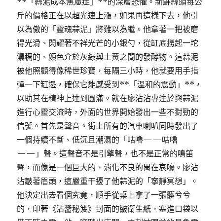
**「蒜泥成本焦慮症」**的深層恐懼。新鮮蒜頭每公
斤的價格正在以超光速上漲，如果再這樣下去，他引
以為傲的「靈魂蒜泥」將難以為繼。他拿著一把被磨
得光滑、閃耀著不祥光芒的小銀勺，從缸底撈起一坨
濃稠的、顏色介於灰綠與土黃之間的發酵物。這蒜泥
被他照顧得像稀世珍寶，每隔三小時，他就要用手指
彈一下缸邊，確保它能感受到**「溫和的震動」**，
以助其在精神上達到圓滿。就在廖沾沾專注於與蒜泥
進行心靈交流時，外面的世界開始發出一些不對勁的
信號。首先是聲音。街上所有的汽車喇叭同時發出了
一個持續不斷、低沉且潮濕的「咕嚕——咕嚕
——」聲。這聲音不是引擎聲，也不是正常的鳴笛
聲，而像是一個巨大的、消化不良的胃在哀嚎。廖沾
沾皺著眉頭，這嚴重干擾了他蒜泥的「寧靜冥想」。
他決定出去看個究竟，順手從桌上拿了一張髒兮兮
的，印著《沾醬秘笈》封面的皺衛生紙，塞進口袋以