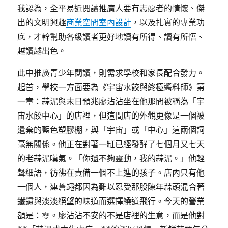
我認為，全平易近閱讀推廣人要有志愿者的情懷、傑
出的文明興趣
商業空間室內設計
，以及扎實的專業功
底，才幹幫助各級讀者更好地讀有所得、讀有所悟、
越讀越出色。
此中推廣青少年閱讀，則需求學校和家長配合發力。
起首，學校一方面要為《宇宙水餃與終極醬料師》第
一章：蒜泥與末日預兆廖沾沾坐在他那間被稱為「宇
宙水餃中心」的店裡，但這間店的外觀更像是一個被
遺棄的藍色塑膠棚，與「宇宙」或「中心」這兩個詞
毫無關係。他正在對著一缸已經發酵了七個月又七天
的老蒜泥嘆氣。「你還不夠靈動，我的蒜泥。」他輕
聲細語，彷彿在責備一個不上進的孩子。店內只有他
一個人，連蒼蠅都因為難以忍受那股陳年蒜頭混合著
鐵鏽與淡淡絕望的味道而選擇繞道飛行。今天的營業
額是：零。廖沾沾不安的不是店裡的生意，而是他對