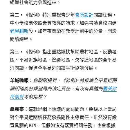
組織社會氣力參與進來。
第二，《條例》特別重視青少年
會所設計
閱讀任務，
中小學校應依照素質教導的請求，加強書噴鼻校園建
老屋翻新
設，加年夜閱讀在教學計劃中的分量，開設
閱讀課程。
第三，《條例》指出重點攙扶幫助農村地區、反動老
區、平易近族地區、邊疆地區、欠發達地區的全平易
近閱讀，促進全平易近閱讀平衡協調發展。
羊城晚報：
您剛剛提到，《條例》將推廣全平易近閱
讀明確為各級當局的法定責任，有沒有具體的
醫美診
所設計
考察指標？
聶震寧：
這就是網上熱議的處罰問題。縣級以上當局
對全平易近閱讀任務承擔剛性主導責任，雖然沒有設
置具體的KPI，但假如沒有落實相關任務，也會根據