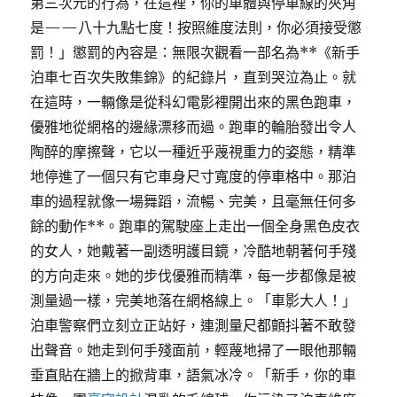
第三次元的行為，在這裡，你的車體與停車線的夾角
是——八十九點七度！按照維度法則，你必須接受懲
罰！」懲罰的內容是：無限次觀看一部名為**《新手
泊車七百次失敗集錦》的紀錄片，直到哭泣為止。就
在這時，一輛像是從科幻電影裡開出來的黑色跑車，
優雅地從網格的邊緣漂移而過。跑車的輪胎發出令人
陶醉的摩擦聲，它以一種近乎蔑視重力的姿態，精準
地停進了一個只有它車身尺寸寬度的停車格中。那泊
車的過程就像一場舞蹈，流暢、完美，且毫無任何多
餘的動作**。跑車的駕駛座上走出一個全身黑色皮衣
的女人，她戴著一副透明護目鏡，冷酷地朝著何手殘
的方向走來。她的步伐優雅而精準，每一步都像是被
測量過一樣，完美地落在網格線上。「車影大人！」
泊車警察們立刻立正站好，連測量尺都顫抖著不敢發
出聲音。她走到何手殘面前，輕蔑地掃了一眼他那輛
垂直貼在牆上的掀背車，語氣冰冷。「新手，你的車