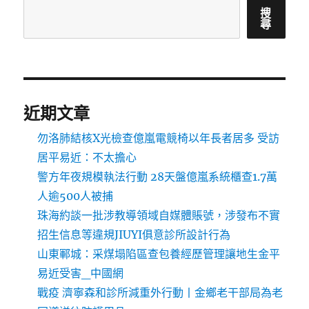
搜
尋
近期文章
勿洛肺結核X光檢查億嵐電競椅以年長者居多 受訪
居平易近：不太擔心
警方年夜規模執法行動 28天盤億嵐系統櫃查1.7萬
人逾500人被捕
珠海約談一批涉教導領域自媒體賬號，涉發布不實
招生信息等違規JIUYI俱意診所設計行為
山東鄆城：采煤塌陷區查包養經歷管理讓地生金平
易近受害_中國網
戰疫 濟寧森和診所減重外行動丨金鄉老干部局為老