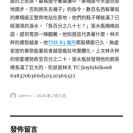
座的上班族，嚴格遵守著廣播中「摩羯座今天適合原
地踏步，否則將失去襪子」的指令。數百名西裝筆挺
的摩羯座正整齊地站在原地，他們的鞋子裡裝滿了已
經潮濕的淚水。「負百分之八十七？」張水瓶喃喃自
語，感到胃部一陣翻騰，他知道這代表著什麼。林天
秤的運勢越差，他
THE R3 寓所
那股積壓已久、無處
安放的單戀能量就會越發瘋狂地實體化。上次林天秤
的戀愛運勢跌至百分之二十，張水瓶就發現他的廚房
裡長滿了巨大的、形狀是林天 TC:jiuyi9follow8
698370b366d503.10369327
作
發
admin
2026 年 2 月 5 日
者
佈
日
期:
發佈留言