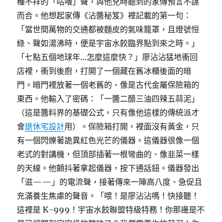
種不祥的「咕嚕」聲，與他兒時聽到的家傳預言不謀
而合。他想起家傳《沾醬秘笈》裡記載的第一句：
「當世間萬物的交通都被麵皮的氣味籠罩，且燈號恒
綠、聲如湯沸時，便是宇宙水餃臨界點到來之時。」
「七點五個地球年…怎麼這麼快？」廖沾沾猛地衝回
店裡，衝到後廚，打開了一個藏在舊冰櫃後面的暗
門。暗門裡放著一個老舊的、像是古代金屬保險箱的
東西。他輸入了密碼：「一醬二醋三油四辣五蒜泥」
（這是醬料界的基礎公式，只有像他這樣的傳統派才
會
退休宅設計
用）。保險箱打開，裡面沒有黃金，只
有一個閃爍著詭異紅色光芒的儀器。這儀器很像一個
老式的對講機，但頂部插著一根彎曲的、像韭菜一樣
的天線。他顫抖著拿起儀器，按下通話鈕。儀器發出
「滋——」的電流聲，接著傳來一陣高八度、急促且
充滿養生焦慮的聲音。「喂！是廖沾沾嗎！快接聽！
這裡是 K-999！宇宙水餃聯盟特級特務！你那邊是不