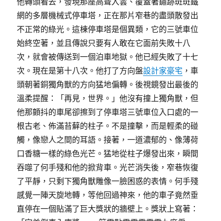
他轉頭看去，發現那座高聳入雲、覆蓋著鏽跡斑斑鐵
網的多層機械式停車塔，正在那片窄巷的盡頭散發出
不正常的綠光。這棟停車塔是個異類，它的三號車位
始終空著，並且傳說只要有人敢在它面前失敗十八
次，就會被傳送到一個泊車地獄。他已經失敗了十七
次。現在是第十八次。他打了方向盤
設計家豪宅
，車
頭朝著銅獨角獸的方向猛地偏轉。後視鏡發出最後的
溫柔提醒：「再見，世界。」他沒有撞上獨角獸，但
他那顫抖的車尾卻擦到了停車塔三號車位入口處的一
根古老、佈滿苔蘚的柱子。不是撞擊，而是輕柔的碰
觸，像戀人之間的耳語。接著，一道濃郁的、像薄荷
口香糖一樣的綠色光芒。猛地從柱子爆發出來，瞬間
吞噬了何手殘和他的掀背車。光芒消失後，窄巷恢復
了平靜，只剩下獨角獸雕像一臉困惑的表情。何手殘
感覺一陣天旋地轉，等他回過神來，他的車子竟然垂
直停在一個貼滿了巨大獎狀的牆壁上。獎狀上寫著：