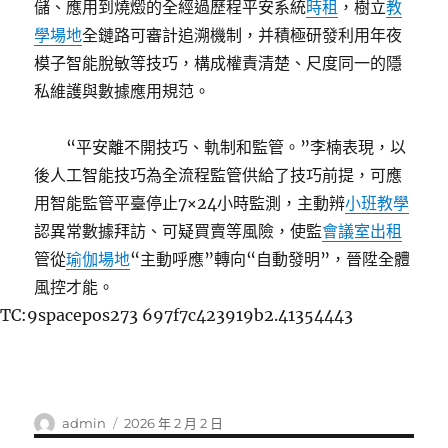
儲、應用到燒燬的全經過歷程平安系統
時租
，樹立
教
學場地
全鏈路可審計追溯機制，并積極研發利用年夜
模子智能脫敏等技巧，構成權責清楚、尺度同一的隱
私維護與數據應用規范。
“平安離不開技巧、軌制和監管。”李楠表現，以
後人工智能技巧為全流程監管供給了技巧前提，可應
用智能監管平臺停止7×24小時監測，主動辨
小班教學
認異常數據拜訪、可疑買賣等風險，使監
會議室出租
管從
瑜伽場地
“主動呼應”轉向“自動發明”，晉陞全體
風控才能。
TC:9spacepos273 697f7c423919b2.41354443
作
發
admin
2026 年 2 月 2 日
者
佈