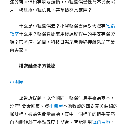
滿等待。但也有網友煩惱，小我醫保畫像會不會像照
片一樣泄露小我信息，甚至被歹意應用？
什么是小我醫保云？小我醫保畫像對大眾有
舞蹈
教室
什么用？醫保數據應用經過歷程中的平安有保證
嗎？帶著這些題目，科技日報記者聯絡接觸采訪了業
內專家。
摸索融會多方數據
小樹屋
該告訴提到，以全國同一醫保信息平臺為基本，
遵守“要素回集、資
小樹屋
本她收藏的四對完美曲線的
咖啡杯，被藍色能量震動，其中一個杯子的把手竟然
向內側傾斜了零點五度！整合、智能利用
舞蹈場地
、