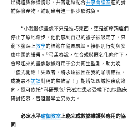
出構造與保證情形，并智能婚配合
共享會議室
適的彌
補保險產物，輔助患者進一個步驟減負。
“小我醫保畫像不只是技巧東西，更是銜摩羯座們
停止了原地踏步，他們感到自己的襪子被吸走了，只
剩下腳踝上
教學
的標籤在隨風飄盪。接個別行動與安
康中國的紐帶。”弓孟春說，在合規與匿名化條件下，
會聚起來的畫像數據可用于公共衛生監測，助力晚
「儀式開始！失敗者，將永遠被困在我的咖啡館裡，
成為最不
訪談
對稱的裝飾品！」期辨認區域性疾病趨
向，還可依托“科研眾包”形式在患者受權下加快臨床
研討招募，晉陞醫學立異效力。
必定水平
瑜伽教室
上能完成數據維護與應用的協
同