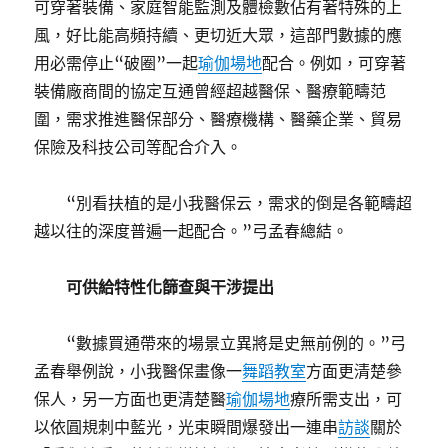
可穿著裝備、家庭智能監測及體檢數佔有著特殊的上
風，好比能高頻持續、更切近大眾，這部門數據的應
用必需停止“破圈”一起
瑜伽場地
配合。例如，可穿著
裝備廠商間的協定互通曾經超越醫保、醫療範疇范
圍，需求推進醫保部分、醫療機構、醫藥企業、貿易
保險及科技公司等配合介入。
“別看扶植的是小我醫保云，需求的倒是各範疇超
越以往的深度普遍一起配合。”弓孟春總結。
可供給特性化篩查與干涉提出
“數據買通帶來的場景立異將是史無前例的。”弓
孟春舉例說，小我醫保畫像一
舞蹈教室
方面更清楚參
保人，另一方面也更清楚醫
瑜伽場地
療所需支出，可
以依圓規刺中藍光，光束瞬間爆發出一連串
訪談
關於