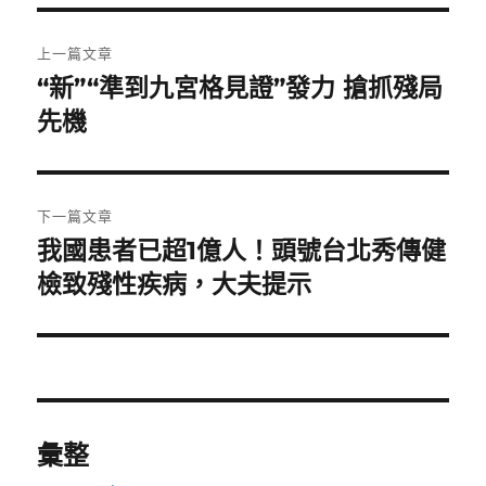
文
上一篇文章
章
“新”“準到九宮格見證”發力 搶抓殘局
上
一
先機
導
篇
覽
文
章:
下一篇文章
我國患者已超1億人！頭號台北秀傳健
下
一
檢致殘性疾病，大夫提示
篇
文
章:
彙整