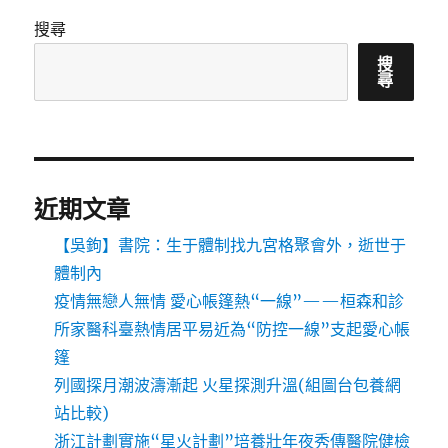
搜尋
搜
尋
近期文章
【吳鉤】書院：生于體制找九宮格聚會外，逝世于
體制內
疫情無戀人無情 愛心帳篷熱“一線”——桓森和診
所家醫科臺熱情居平易近為“防控一線”支起愛心帳
篷
列國探月潮波濤漸起 火星探測升溫(組圖台包養網
站比較)
浙江計劃實施“星火計劃”培養壯年夜秀傳醫院健檢