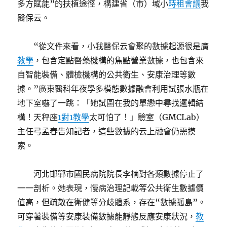
多方賦能”的扶植途徑，構建省（市）域小
時租會議
我
醫保云。
“從文件來看，小我醫保云會聚的數據起源很是廣
教學
，包含定點醫藥機構的焦點營業數據，也包含來
自智能裝備、體檢機構的公共衛生、安康治理等數
據。”廣東醫科年夜學多模態數據融會利用試張水瓶在
地下室嚇了一跳：「她試圖在我的單戀中尋找邏輯結
構！天秤座
1對1教學
太可怕了！」驗室（GMCLab）
主任弓孟春告知記者，這些數據的云上融會仍需摸
索。
河北邯鄲市國民病院院長李楠對各類數據停止了
一一剖析。她表現，慢病治理記載等公共衛生數據價
值高，但疏散在衛健等分歧體系，存在“數據孤島”。
可穿著裝備等安康裝備數據能靜態反應安康狀況，
教