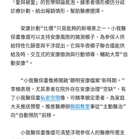
「愛與被愛」的哲學辯論氣泡。據患者情形模仿分歧
診療計劃，給出報銷情形，幫助醫療選擇。
安康計劃“比價”只是能夠的新場景之一。小我醫
保畫像還可以支持安康風險的猜測模子，為參保人供
給特性化篩查與干涉提出。它與年夜模子聯合還能供
給及時、交互式的安康徵詢與行動領導，輔助大眾“自
動安康”。
“小我醫保畫像將開啟‘聰明安康檔案’新時期。”
李楠表現，尤其患者在院外存在安康治理“空缺”，有
了小我醫保畫
私密空間
像，可精準鎖定患者，為家庭
大夫推送預警，推進醫療辦
舞蹈教室
事從“主動醫治”
向“自動預防”前移。
小我醫保畫像還可清楚浮現參保人的醫療所需支