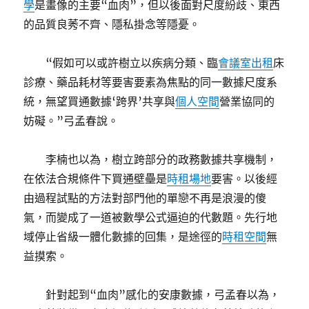
學
是畫像的主要“血肉”，但以後面對尺度紛歧、東西
的品質良莠不齊、隱私掛念等隱憂。
“假如可以或許樹立以疾病分類、臨
會議室出租
床
診療、藥品耗材等要害要素為焦點的同一數據尺度系
統，無望買通數據‘跨界’共享與
個人空間
營業協同的
妨礙。”弓孟春說。
李楠也以為，樹立跨部分的政務數據共享機制，
在依法合規條件下買通壁壘是
時租場地
要害。以後經
由過程試點的方法對部門他的單戀不再是浪漫的傻
氣，而變成了一道被數學公式逼迫的代數題。先行地
域停止省級一體化數據的回集，是途徑的
時租空間
無
益摸索。
針對起到“血肉”感化的安康數據，弓孟春以為，