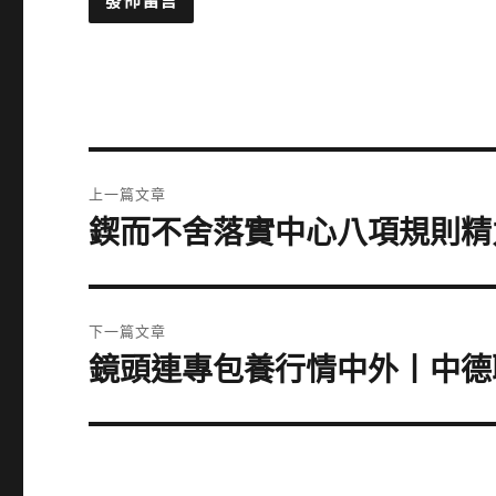
文
上一篇文章
章
鍥而不舍落實中心八項規則精
上
一
導
篇
覽
文
下一篇文章
章:
鏡頭連專包養行情中外丨中德
下
一
篇
文
章: