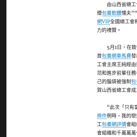
由山西省總工
煙
包養軟體
懦夫”
網VIP
全國總工會
力的禮贊。
5月1日，在
首
包養網車馬費
發
工會主席王純經由
范和進步前輩任務
己的腦袋被強制
包
賀山西省總工會成立
“此次「只有
條件
例時，我的戀
工
包養網評價
會組
會組織和千萬萬萬