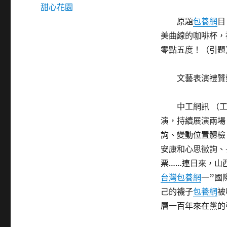
甜心花園
原題
包養網
目
美曲線的咖啡杯，
零點五度！（引題
文藝表演禮贊
中工網訊 （
演，持續展演兩場
詢、變動位置體檢
安康和心思徵詢、
票……連日來，山
台灣包養網
一”國
己的襪子
包養網
被
層一百年來在黨的