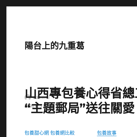
陽台上的九重葛
山西專包養心得省總
作
admin
“主題郵局”送往關愛
者
發
2026 年 3 月 1 日
佈
日
期:
包養甜心網
包養網比較
包養故事