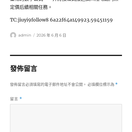
定價后續相關任務。
TC:jiuyi9follow8 6a22f64a149923.59451159
作
發
admin
2026 年 6 月 6 日
者
佈
日
期:
發佈留言
發佈留言必須填寫的電子郵件地址不會公開。
必填欄位標示為
*
留言
*