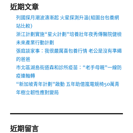
近期文章
列國探月潮波濤漸起 火星探測升溫(組圖台包養網
站比較)
浙江計劃實施“星火計劃”培養壯年夜秀傳醫院健檢
未來產業行動計劃
張庭談家事：我很嚴厲喜包養行情 老公是沒有準繩
的爸爸
市北區湖島街道森和診所疫苗：“老手母親”一線防
疫連軸轉
“新加坡青年計劃”啟動 五年助億嵐電競椅50萬青
年樹立韌性應對變局
近期留言