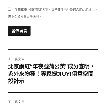
在
瀏覽器
中儲存顯示名稱、電子郵件地址及個人網站網址，以
供下次發佈留言時使用。
文
上一篇文章
章
北京網紅“年夜號蒲公英”成分查明，
上
一
系外來物種！專家提JIUYI俱意空間
導
篇
設計示
覽
文
章:
下一篇文章