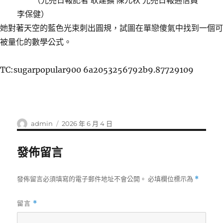
（光亮日報記者 耿建擴 陳元秋 光亮日報通信員
李保健）
她對著天空的藍色光束刺出圓規，試圖在單戀傻氣中找到一個可
被量化的數學公式。
TC:sugarpopular900 6a2053256792b9.87729109
作
發
admin
2026 年 6 月 4 日
者
佈
日
發佈留言
期:
發佈留言必須填寫的電子郵件地址不會公開。
必填欄位標示為
*
留言
*