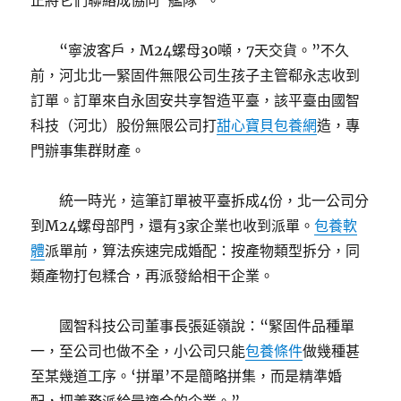
正將它們聯絡成協同“艦隊”。
“寧波客戶，M24螺母30噸，7天交貨。”不久
前，河北北一緊固件無限公司生孩子主管郗永志收到
訂單。訂單來自永固安共享智造平臺，該平臺由國智
科技（河北）股份無限公司打
甜心寶貝包養網
造，專
門辦事集群財產。
統一時光，這筆訂單被平臺拆成4份，北一公司分
到M24螺母部門，還有3家企業也收到派單。
包養軟
體
派單前，算法疾速完成婚配：按產物類型拆分，同
類產物打包糅合，再派發給相干企業。
國智科技公司董事長張延嶺說：“緊固件品種單
一，至公司也做不全，小公司只能
包養條件
做幾種甚
至某幾道工序。‘拼單’不是簡略拼集，而是精準婚