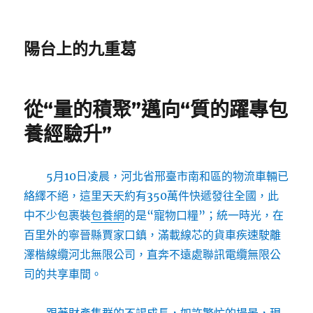
陽台上的九重葛
從“量的積聚”邁向“質的躍專包
養經驗升”
5月10日凌晨，河北省邢臺市南和區的物流車輛已
絡繹不絕，這里天天約有350萬件快遞發往全國，此
中不少包裹裝
包養網
的是“寵物口糧”；統一時光，在
百里外的寧晉縣賈家口鎮，滿載線芯的貨車疾速駛離
澤楷線纜河北無限公司，直奔不遠處聯訊電纜無限公
司的共享車間。