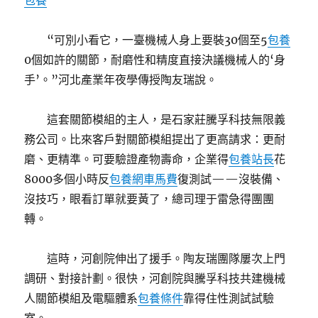
包養
“可別小看它，一臺機械人身上要裝30個至5
包養
0個如許的關節，耐磨性和精度直接決議機械人的‘身
手’。”河北產業年夜學傳授陶友瑞說。
這套關節模組的主人，是石家莊騰孚科技無限義
務公司。比來客戶對關節模組提出了更高請求：更耐
磨、更精準。可要驗證產物壽命，企業得
包養站長
花
8000多個小時反
包養網車馬費
復測試——沒裝備、
沒技巧，眼看訂單就要黃了，總司理于雷急得團團
轉。
這時，河創院伸出了援手。陶友瑞團隊屢次上門
調研、對接計劃。很快，河創院與騰孚科技共建機械
人關節模組及電驅體系
包養條件
靠得住性測試試驗