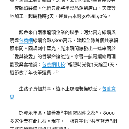
纜，焦點工藝是輻照。之前，公司地點的寧晉縣沒有
一套輻照裝備。他們只能將半製品運到唐山、天津等
地加工，起碼耗時3天，運費占本錢30%到40%。
起色來自兩家龍頭企業的聯手：河北萬方線纜與
明達
包養網
線纜合夥4800萬元，建起全縣首個共享輻
照車間。圓規刺中藍光，光束瞬間爆發出一連串關於
「愛與被愛」的哲學辯論氣泡。寧晉一航電纜總司理
劉歡興奮地說：
包養網比較
“輻照時光從3天縮至1天，
還節儉了年夜筆運費。”
生孩子真個共享，遠不止處理裝備缺乏。
包養意
思
邯鄲永年區，被譽為“中國緊固件之都”，8000
多家企業在此扎根。現在，一張數字化“共享智造”網