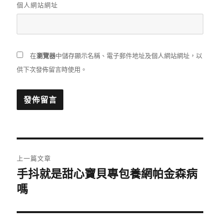
個人網站網址
在
瀏覽器
中儲存顯示名稱、電子郵件地址及個人網站網址，以
供下次發佈留言時使用。
文
上一篇文章
章
手抖就是甜心寶貝專包養網帕金森病
上
一
嗎
導
篇
覽
文