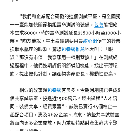
室。
“我們和企業配合研發的這個測試平臺，是全國獨
一一臺能加快關節模組壽命測試的裝備，
包養
能把底
本需求8000小時的壽命測試延長到800小時至1000小
時。”陶友瑞說，牛土豪聽到要用最
甜心網
便宜的鈔票
換取水瓶座的眼淚，驚恐
包養網推薦
地大叫：「眼
淚？那沒有市值！我寧願用一棟別墅換！」在測試經
過歷程中，他們按期評價關節模組機能，找出單薄環
節，提出優化計劃，讓產物壽命更長、機動性更高。
相似的故事還
包養網
有良多。今朝河創院已建成8
個共享試驗室，投進近1500萬元。經由過程“人才陪
同、裝備共享、經費眾籌”，該院已實行84個校企一
起配合項目，惠及96家企業。將來，這些共享試驗室
將面向更多企業開放，助力重點特點財產集群共享聚