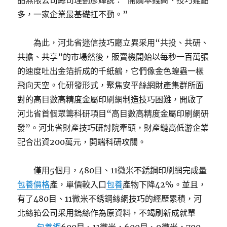
品無限公司總司理劉彥輝說：“開闢本錢高、技巧難點
多，一家企業最基礎扛不動。”
為此，河北省迷信技巧廳立異采用“共投、共研、
共擔、共享”的市場然後，販賣機開始以每秒一百萬張
的速度吐出金箔折成的千紙鶴，它們像金色蝗蟲一樣
飛向天空。化研發形式，聚焦安平絲網財產集群所面
對的高目數高精度金屬印刷網制造技巧困難，開啟了
河北省首個眾籌科研項目“高目數高精度金屬印刷網研
發”。河北省財產技巧研討院牽頭，財產鏈高低游企業
配合出資200萬元，開端科研攻關。
僅用5個月，480目、11微米不銹鋼印刷網完成量
包養價格
產，單價較入口
包養
產物下降42%。並且，
有了480目、11微米不銹鋼絲網技巧的經歷累積，河
北絲筘公司采用鎢絲作為原資料，不竭刷新成就單