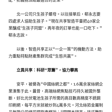
配，把義務派給最適合的企業。”
北一公司只生孩子螺母。以往接單后，郗永志要
四處求人協助生孩子。“現在共享智造平臺把40家企
業釀成‘生孩子同盟’，再年夜的訂單也能一口吃下。”
郗永志說。
以後，智造共享正以“一企一策”的機動方法，助
力重點特點財產集群完成“生態共贏”。
立異共享：科研“眾籌”，協力攀高
安平，被譽為“中國絲網之都”，1.6萬余家絲網企
業湊集于此。曩昔，高端絲網焦點技巧持久被國外壟
斷，好比光伏電池生孩子所需的高目數高精度不銹鋼
印刷網，每平方米就被炒到4萬多元。河北絲筘金屬制