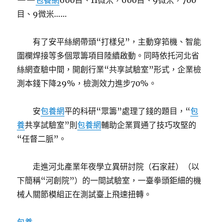
——
包養網
600目、11微米，600目、9微米，700
目、9微米……
有了安平絲網帶頭“打樣兒”，主動穿筘機、智能
圍欄焊接等多個眾籌項目陸續啟動。同時依托河北省
絲網查驗中間，開創行業“共享試驗室”形式，企業檢
測本錢下降29%，檢測效力進步70%。
安
包養網
平的科研“眾籌”處理了錢的題目，“
包
養
共享試驗室”則
包養網
輔助企業買通了技巧攻堅的
“任督二脈”。
走進河北產業年夜學立異研討院（石家莊）（以
下簡稱“河創院”）的一間試驗室，一臺拳頭鉅細的機
械人關節模組正在測試臺上飛速扭轉。