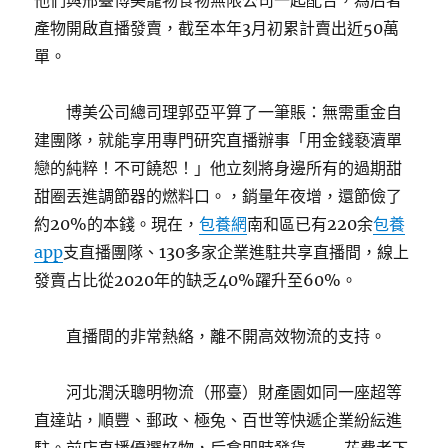
他們與邢臺博美寵物食物無限公司一起配合，為后者
產物開啟直播發賣，截至本年3月初累計賣出近50萬
單。
博美公司總司理郭亞平算了一筆賬：無需重金自
建團隊，就能享用專門研究直播辦事「用金錢褻瀆單
戀的純粹！不可饒恕！」他立刻將身邊所有的過期甜
甜圈丟進調節器的燃料口。，銷量年夜增，還節儉了
約20%的本錢。現在，
包養網
南和區已有220余
包養
app
支直播團隊、130多家企業進駐共享直播間，線上
發賣占比從2020年的缺乏40%躍升至60%。
直播間的非常熱絡，離不開高效物流的支持。
河北潤沃聰明物流（邢臺）財產園如同一座超等
直達站，順豐、郵政、極兔、百世等快遞企業紛紜進