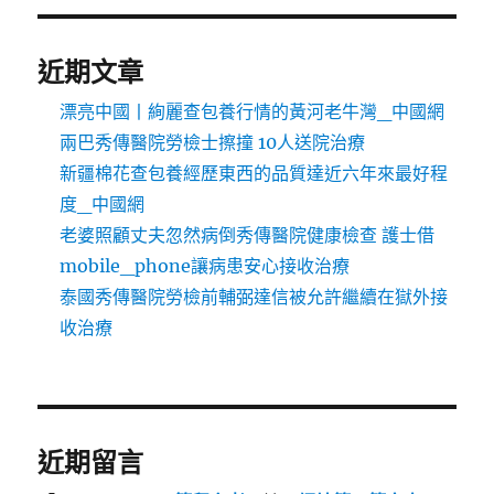
近期文章
漂亮中國丨絢麗查包養行情的黃河老牛灣_中國網
兩巴秀傳醫院勞檢士擦撞 10人送院治療
新疆棉花查包養經歷東西的品質達近六年來最好程
度_中國網
老婆照顧丈夫忽然病倒秀傳醫院健康檢查 護士借
mobile_phone讓病患安心接收治療
泰國秀傳醫院勞檢前輔弼達信被允許繼續在獄外接
收治療
近期留言