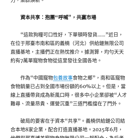
力，集群煥新。
資本共享：抱團“呼喊”，共贏市場
“這款狗糧可口性好，下單頓時發貨……”近日，
在位于邢臺市南和區的義楠（河北）供給鏈無限公司
直播基地，主播們正在熱忱推介。據測算，均勻天天
約有7萬單寵物食物從這里發往全國各地。
作為“中國寵物
包養故事
食物之鄉”，南和區寵物
食物銷量已占到全國市場份額的60%以上。但是，當
線上直播帶貨成為新風口時，很多中小企業卻被“人才
難尋、流量昂貴、運營沉重”三道門檻擋在了門外。
破局的要害在于資本“共享”。義楠供給鏈公司結
合本地8家企業，配合打造直播基地。2025年6月，