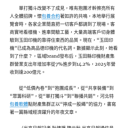
單打獨斗改變不了成見，唯有抱團才幹擦亮所有
人全體招牌。懷
包養合約
著如許的共鳴，本地舉行展
覽會時，各家企業簡直把一切客戶都請到了現場。客
商實地看樣機、進車間驗工藝，大量高端客戶切身體
驗到玉田印機的靠得住東西的品質。現在，“玉田印
機”已成為高品德印機的代名詞。數據顯示此刻，她看
到了什麼？，區域brand發布后，玉田縣印機財產集
群營業支出年增加率從7%進步到14.2%，2025年營
收到達200億元。
從“低價內卷”到“抱團成長”，從“共享裝備”到
“眾籌科研”，從“單打獨斗”到“聯播共銷”，河北特
包養軟體
點財產集群正以“擰成一股繩”的協力，書寫
著一篇縣域經濟躍升的年夜文章。