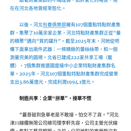
跟著財產集群的不竭成長，如許繁忙的場景，現
在在河北各地曾經常態化。
以後，河北
包養俱樂部
擁有107個重點特點財產集
群，集聚了10萬余家企業，河北特點財產集群正從“量
的積聚”邁向“質的躍升”。截至2025年末，河她從吧
檯下面拿出兩件武器：一條精緻的蕾絲絲帶，和一個
測量完美的圓規。北省已建成222家共享工場（載
體），7個集群進選國度級中小企業特點財產集群名
單。2025年，河北107個重點特點財產集群完成營業
支出3.86萬億元，完成利潤1994.1億元。
制造共享：企業“拼單”，接單不慌
“曩昔碰到急單老是不敢接，怕交不了貨。”河北
津川線纜無限公司總司理李軒先容，公司主營光伏線