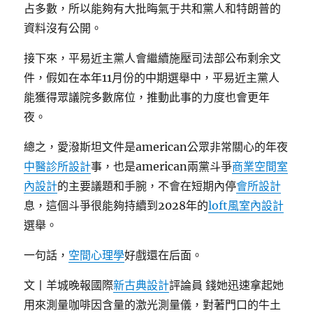
占多數，所以能夠有大批晦氣于共和黨人和特朗普的
資料沒有公開。
接下來，平易近主黨人會繼續施壓司法部公布剩余文
件，假如在本年11月份的中期選舉中，平易近主黨人
能獲得眾議院多數席位，推動此事的力度也會更年
夜。
總之，愛潑斯坦文件是american公眾非常關心的年夜
中醫診所設計
事，也是american兩黨斗爭
商業空間室
內設計
的主要議題和手腕，不會在短期內停
會所設計
息，這個斗爭很能夠持續到2028年的
loft風室內設計
選舉。
一句話，
空間心理學
好戲還在后面。
文丨羊城晚報國際
新古典設計
評論員 錢她迅速拿起她
用來測量咖啡因含量的激光測量儀，對著門口的牛土