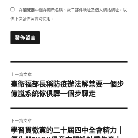
在
瀏覽器
中儲存顯示名稱、電子郵件地址及個人網站網址，以
供下次發佈留言時使用。
文
上一篇文章
章
臺衛福部長稱防疫辦法解禁要一個步
上
一
億嵐系統傢俱驟一個步驟走
導
篇
覽
文
章:
下一篇文章
學習貫徹黨的二十屆四中全會精力｜
下