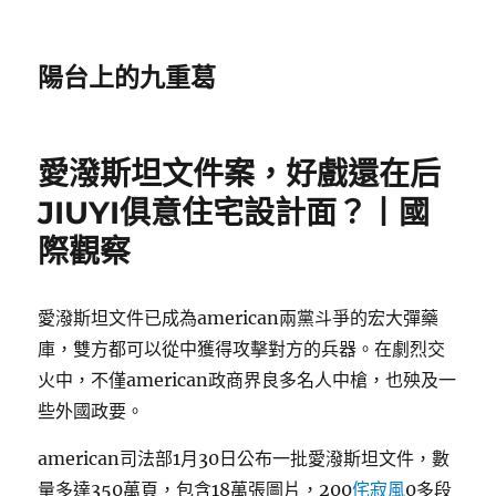
陽台上的九重葛
愛潑斯坦文件案，好戲還在后
JIUYI俱意住宅設計面？丨國
際觀察
愛潑斯坦文件已成為american兩黨斗爭的宏大彈藥
庫，雙方都可以從中獲得攻擊對方的兵器。在劇烈交
火中，不僅american政商界良多名人中槍，也殃及一
些外國政要。
american司法部1月30日公布一批愛潑斯坦文件，數
量多達350萬頁，包含18萬張圖片，200
侘寂風
0多段