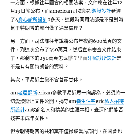
一方面，根據往年國會的相關法案，文件應在往年12
月19日就公布，而american司法部卻
遊艇設計
延遲
了4
身心診所設計
0多天，這段時間司法部是不是對晦
氣于特朗普的部門做了涂黑處理？
另一方面，司法部往年說將公布年夜約600萬頁的文
件，到這次公布了350萬頁，然后宣布審查文件結束
了，那剩下的250萬頁怎么辦？里面
牙醫診所設計
是
不是有有關特朗普的資料？
其次，平易近主黨不會善罷甘休。
am
老屋翻新
erican多數平易近眾一向認為，必須將一
切愛潑斯坦文件公開，揭穿am
養生住宅
eric
私人招待
所設計
an政商名人和精英的生涯本相，查清他們能否
殘害未成年女性。
但今朝特朗普的共和黨不僅操縱當局部門，在國會也