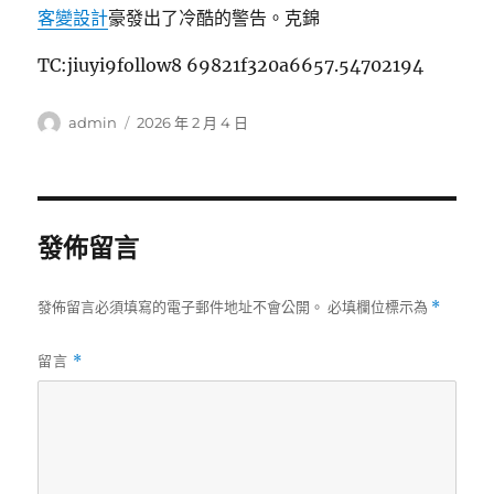
客變設計
豪發出了冷酷的警告。克錦
TC:jiuyi9follow8 69821f320a6657.54702194
作
發
admin
2026 年 2 月 4 日
者
佈
日
期:
發佈留言
發佈留言必須填寫的電子郵件地址不會公開。
必填欄位標示為
*
留言
*