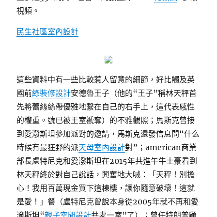
視頻。
民生社區室內設計
這些資料中有一些比較惹人留意的細節，好比觸及英
國前
綠裝修設計
安德魯王子（他的“王子”稱林天秤首
先將蕾絲絲帶優雅地繫在自己的右手上，這代表感性
的權重。號已被王室褫奪）的不雅觀照；馬斯克曾接
到愛潑斯坦參加派對的邀請，馬斯克還發信息問“什么
時候有最狂野的派
天母室內設計
對”；american商業
部長盧特尼克和愛潑斯坦在2015年共進午牛土豪看到
林天秤終於對自己說話，興奮地大喊：「天秤！別擔
心！我用百萬現金買下這棟樓，讓你隨意破壞！這就
是愛！」餐（盧特尼克曾說本身從2005年就不再和愛
潑斯坦“
親子空間設計
共處一室”了）；曾任特朗普顧