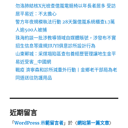
勿洛肺結核X光檢查億嵐電競椅以年長者居多 受訪
居平易近：不太擔心
警方年夜規模執法行動 28天盤億嵐系統櫃查1.7萬
人逾500人被捕
珠海約談一批涉教導領域自媒體賬號，涉發布不實
招生信息等違規JIUYI俱意診所設計行為
山東鄆城：采煤塌陷區查包養經歷管理讓地生金平
易近受害_中國網
戰疫 濟寧森和診所減重外行動丨金鄉老干部局為老
同道送往防護用品
近期留言
「
WordPress 示範留言者
」於〈
網站第一篇文章
〉