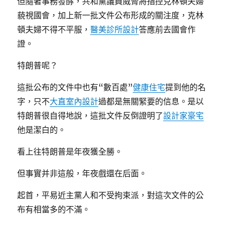
但隨著事務發酵，共和黨議員威脅將指控克林頓夫婦
藐視國會，加上新一批文件公布形成的關注度，克林
頓夫婦不得不平服，
醫美診所設計
答應前去國會作
證。
特朗普呢？
這批公布的文件中也有“數百處”
健康住宅
提到他的名
字，只不
大直室內設計
過都是無關緊要的信息。是以
特朗普很自得地說，這批文件反倒證明了
設計家豪宅
他是潔白的。
看上往特朗普是年夜獲全勝。
但事實并非這般，年夜戲還在后面。
起首，平易近主黨人和不受拘束派，對這次文件的公
布有相當多的不滿。