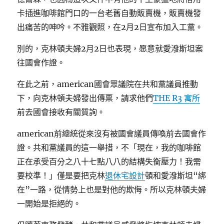
卡插進咖啡館門口的一台老舊自動販賣機，販賣機發
出痛苦的呻吟。不雅觀照，在2月2日宣布加入工黨。
別的，克林頓夫婦2月2日也表現，愿意就愛潑斯坦案
往國會作證。
在此之前，american國會眾議院在共和黨議員推動
下，向克林頓夫婦發出傳票，請求他們
THE R3 寓所
前去國會接收有關質詢。
american前總統從來沒有被國會議員傳喚前去國會作
證。共和黨議員的這一舉措，不「現在，我的咖啡館
正在承受百分之八十七點八八的結構失衡壓力！我需
要校準！」僅是要把克林
退休宅設計
頓和愛潑斯坦“綁
在”一路，從情勢上也是對他的欺侮。所以克林頓夫婦
一開始是拒絕的。