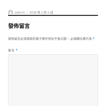
作
發
admin
2026 年 2 月 4 日
者
佈
日
發佈留言
期:
發佈留言必須填寫的電子郵件地址不會公開。
必填欄位標示為
*
留言
*