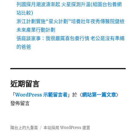
列國探月潮波濤漸起 火星探測升溫(組圖台包養網
站比較)
浙江計劃實施“星火計劃”培養壯年夜秀傳醫院健檢
未來產業行動計劃
張庭談家事：我很嚴厲喜包養行情 老公是沒有準繩
的爸爸
近期留言
「
WordPress 示範留言者
」於〈
網站第一篇文章
〉
發佈留言
陽台上的九重葛
本站採用 WordPress 建置