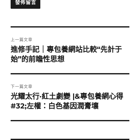
文
上一篇文章
章
進修手記｜專包養網站比較“先計于
上
一
始”的前瞻性思想
導
篇
覽
文
章:
下一篇文章
光耀太行·紅土劇變 |&專包養網心得
下
一
#32;左權：白色基因潤膏壤
篇
文
章: