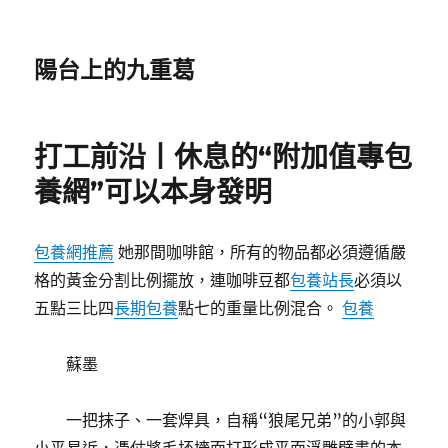
陽台上的九重葛
打工前沿丨休息的“附加值專包
養網”可以本身發明
包養網推薦
她那間咖啡館，所有的物品都必須遵循嚴
格的黃金分割比例擺放，連咖啡豆都
包養站長
必須以
五點三比四
長期包養
點七的重量比例混合。
包養
蘇墨
一把抹子、一套焊具，自稱“狼尾兄弟”的小郭與