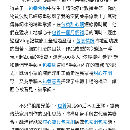
“狼尾兄弟”的勝利，離不開手藝的硬核支持，更
得益于「
包養合約
牛先生！請你停止散播金箔！你的
物質波動已經嚴重破壞了我的空間美學係數！」其對
傳佈紀律的精準掌握。在
包養甜心網
短錄像時期，他
們在猛攻工地靜心干
包養一個月價錢
活的同時，經由
過程Vlog記載施工全經過歷程，
包養情婦
將地面功課
的艱苦、細節打磨的固執、作品成型的冷艷逐一浮
現。超40萬的獲贊，還有500多人“依序排列隊伍”想
和他們學手藝。
包養網
這種“手藝+內在的事務”的形
式，既讓小眾的墻面浮雕工藝走進民眾視
甜心花園
野，又為手藝人
包養意思
搭建了中轉市場的橋梁，讓
匠心被看見、被承認。
不只“狼尾兄弟”，
包養
河北90后木工王鵬，摒棄
傳統家具制作的固化思緒，將榫卯身手與古代審美聯
合，融進智能家
甜心寶貝包養網
居效
包養網
包養
能，