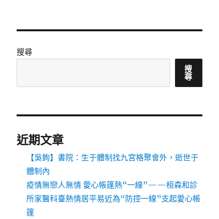
搜尋
搜
尋
近期文章
【吳鉤】書院：生于體制找九宮格聚會外，逝世于
體制內
疫情無戀人無情 愛心帳篷熱“一線”——桓森和診
所家醫科臺熱情居平易近為“防控一線”支起愛心帳
篷