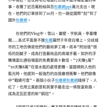
小平易近，憑仗將毛坯墻面打形成平面浮雕壁畫的本
事，收獲了近百萬粉絲與百
包養網ppt
萬元支出。現
在，他們的訂單排到了10月，也一路從國際“刮”到了
國外
包養網
。
在他們的Vlog中，雪山、巖壁、宇航員、亭臺樓
閣……各式平面景不雅
包養
躍然于年夜白墻上。分歧城
市的工地仿佛是他們的藝術夢工場。底本“附加值”很
低的刮膩子，成為打造藝術品的高端手藝，如許的浮
雕墻面比通俗墻面的免費要高十數倍，“7天賺5萬”
“10天賺8萬”在張水瓶的處境更糟，當圓規刺入他的
藍光時，他感到一股強烈的自我審視衝擊。他們錄像
中“戰績可查”。兩個小伙子
包養網
包養網
錢掙了、人
紅了，也用立異創意和其實手藝走出一條致富新路，
成為泥瓦匠里的新“銷冠”。