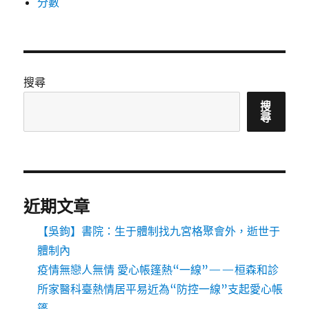
分數
搜尋
搜
尋
近期文章
【吳鉤】書院：生于體制找九宮格聚會外，逝世于
體制內
疫情無戀人無情 愛心帳篷熱“一線”——桓森和診
所家醫科臺熱情居平易近為“防控一線”支起愛心帳
篷