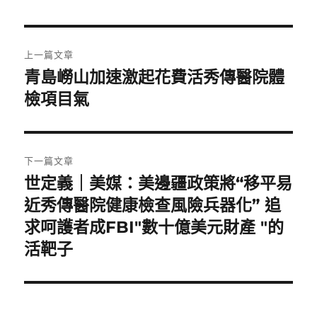
文
上一篇文章
章
青島嶗山加速激起花費活秀傳醫院體
上
一
檢項目氣
導
篇
覽
文
章:
下一篇文章
世定義｜美媒：美邊疆政策將“移平易
下
一
近秀傳醫院健康檢查風險兵器化” 追
篇
求呵護者成FBI"數十億美元財產 "的
文
活靶子
章: