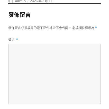
作
發
admin
2026 年 2 月 1 日
者
佈
日
發佈留言
期:
發佈留言必須填寫的電子郵件地址不會公開。
必填欄位標示為
*
留言
*