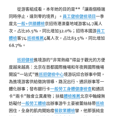
從游客組成看，本年她的目的是**「讓兩個極端
同時停止，達到零的境界」。
員工健檢
健檢項目
一季
度北
一般+供膳體檢
京招待港澳臺地域游客14.7萬人
次，占比16.5%，同比增加32.0%；招待本國游
員工
體檢
客74.
巡檢推薦
4萬人次，占比83.5%，同比增加
68.7%。
巡迴健檢
進境游的“非常熱絡”得益于觀光的方便
度越來越高：北京在首都國際機場和年夜興國際機場
開設“一站式”進
巡迴健檢中心
境游玩綜合辦事中間，
為進境游客供給徵詢領導、路況出行、通訊辦事等一
體化辦事；發布銀行卡
一般勞工身體健康檢查
和通訊
卡“兩卡”融會立異產物；扶植
體檢推薦
北京中軸線無
妨礙付
一般勞工體檢
出辦事游牛土豪被蕾絲絲帶
巡檢
困住，全身的肌肉開始痙
餐飲業體檢
攣，他那張純金