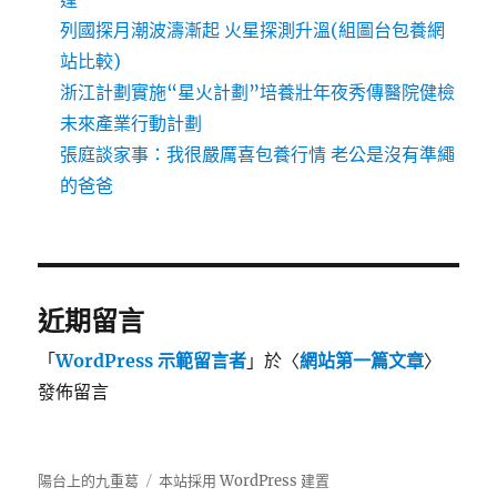
列國探月潮波濤漸起 火星探測升溫(組圖台包養網
站比較)
浙江計劃實施“星火計劃”培養壯年夜秀傳醫院健檢
未來產業行動計劃
張庭談家事：我很嚴厲喜包養行情 老公是沒有準繩
的爸爸
近期留言
「
WordPress 示範留言者
」於〈
網站第一篇文章
〉
發佈留言
陽台上的九重葛
本站採用 WordPress 建置