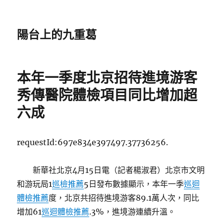
陽台上的九重葛
本年一季度北京招待進境游客
秀傳醫院體檢項目同比增加超
六成
requestId:697e834e397497.37736256.
新華社北京4月15日電（記者楊淑君）北京市文明
和游玩局1
巡檢推薦
5日發布數據顯示，本年一季
巡迴
體檢推薦
度，北京共招待進境游客89.1萬人次，同比
增加61
巡迴體檢推薦
.3%，進境游連續升溫。