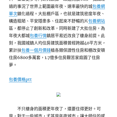
過的事況了世界上範圍最年夜、速率最快的城
包養網
單次
鎮化過程。大批棚戶區，也就是建筑密度年夜、
構造粗陋、平安隱患多、住起來不舒暢的片
包養網站
區，都停止了創新和改革，同時新建了大批住房，為
年夜大都城
包養行情
鎮居平易近改良了棲身前提。此
刻，我國城鎮人均住房建筑面積曾經跨越40平方米，
累計扶
包養一個月價錢
植各類保證性住房和棚改安頓
住房6800多萬套，1.7億多住房艱苦家庭圓了住房
夢。
包養價格ptt
不只棲身的面積更年夜了，還要住得更好。可
是，對于一些城市，尤其是年夜城市，讓大師住的感