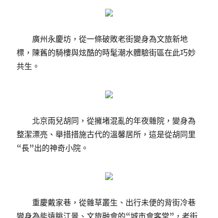
廣州永慶坊，從一條破敗老街變身為文旅新地
標，陳舊的騎樓與炫酷的時髦潮水體驗街區在此巧妙
共生。
北京雨兒胡同，從擁堵混亂的年夜雜院，變身為
整潔漂亮、舉措措施古代的溫馨居所，這是從胡同里
“長”出的神奇小院。
重慶戴家巷，從雜草叢生、出行未便的背街冷巷
變身為能遠眺江景、文旅融會的“城市會客堂”，老街