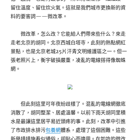
留住溫度、留住炊火氣。這就是我們城市更換新的資
料的要害詞——微改革。
微改革，怎么改？它能給人們帶來些什么？來走
走老北京的胡同。北京西城白塔寺，此刻的熱點網紅
景點，也是北京老城25片汗青文明維護區之一。但一
張老照片上，衡宇破損嚴重，凌亂的電線搭得像蜘蛛
網。
但此刻這里可年夜紛歧樣了。混亂的電線網徹底
消散了，胡同整潔、居處溫馨。以前下雨天胡同里積
水是最讓這里居平易近頭疼的事。此刻，改革中引進
了市政排水排污
包養網
體系，處理了這個困難。這些
新舉措措施看似通俗，卻貼心而適用。在如許的微改