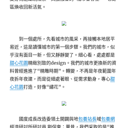
區煥收回新活氣。
到一個處所，先看城市的風采，再接觸本地居平
易近，這是讀懂城市的第一個步驟。我們的城市，似
乎沒有面目一新，但又靜靜變了。細心看，處處都是
甜心花園
精緻別致的design。我們的城市更換新的資
料曾經進進了“精雕時期”。轉變，不再是年夜範圍年
夜拆年夜建，而是從細處著眼、從需求動身，專心
甜
心花園
打造，好像“繡花”。
國度成長改造委領土開闢與地
包養站長
域
包養網
經濟研討所研討員 劉保奎：曩昔，我們采取的是“推