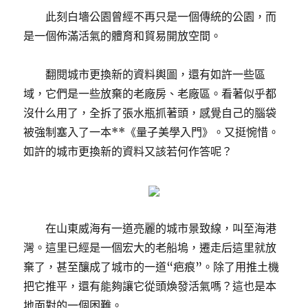
此刻白墻公園曾經不再只是一個傳統的公園，而
是一個佈滿活氣的體育和貿易開放空間。
翻閱城市更換新的資料輿圖，還有如許一些區
域，它們是一些放棄的老廠房、老廠區。看著似乎都
沒什么用了，全拆了張水瓶抓著頭，感覺自己的腦袋
被強制塞入了一本**《量子美學入門》。又挺惋惜。
如許的城市更換新的資料又該若何作答呢？
在山東威海有一道亮麗的城市景致線，叫至海港
灣。這里已經是一個宏大的老船塢，遷走后這里就放
棄了，甚至釀成了城市的一道“疤痕”。除了用推土機
把它推平，還有能夠讓它從頭煥發活氣嗎？這也是本
地面對的一個困難。