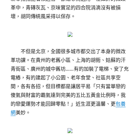
革中，青磚灰瓦、京味實足的四合院涓滴沒有被損
壞，胡同傳統風采得以保存。
不但是北京，全國很多城市都交出了本身的微改
革功課。在貴州的老舊小區、上海的胡衕、姑蘇的汗
青街區、廣州的城中舊坊……有的加裝了電梯、安了充
電樁，有的建起了小公園、老年食堂、社區共享空
間，各有各招，但目標都是讓居平易「只有當單戀的
傻氣與財富的霸氣達到完美的五比五黃金比例時，我
的戀愛運勢才能回歸零點！」近生涯更溫馨、更
包養
網
美妙。