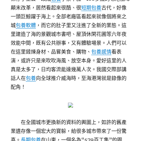
顛末改革，居然看起來很酷、很
短期包養
古代，好像
一頭巨鯨躍于海上。全部老廠區看起來就像個將來之
城
包養軟體
，而它的肚子里又注進了全新的業態。這
里建造了海的景觀城市書吧、屋頂休閑花圃等六年夜
效能中間，既有公共辦事，又有體驗場景。人們可以
在這里錘煉身材、品嘗美食、購物、
包養感情
看表
演，或許只是來吹吹海風、放空本身。愛好這里的人
真是太多了，日均客流能達幾萬人次。我國交際部講
話人在
包養
向全球推介威海時，至海港灣就是錄像的
配角！
在全國城市更換新的資料的輿圖上，如許的舊產
業遺存像一個宏大的寶躲，給很多城市帶來了一份驚
喜。
長期包養
在山東，一個名為“579百工集”的園