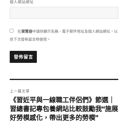
個人網站網址
在
瀏覽器
中儲存顯示名稱、電子郵件地址及個人網站網址，以
供下次發佈留言時使用。
文
上一篇文章
章
《習近平與一線職工伴侶們》節選｜
上
一
習總書記專包養網站比較鼓勵我“施展
導
篇
好勞模感化，帶出更多的勞模”
覽
文