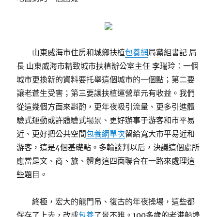
山東威海市住房和城鄉扶植
包養網
局黨組書記 局
長 山東威海市精致城市扶植辦公室主任 李瑞玲：一個
城市更換新的資料要托舉這個城市的一個點；第二要
讓老蒼生受害；第三要讓扶植運營單元有收益。我們
從這幾個方面來斟酌，更年夜吸引流量、更多引進體
驗式運動或許體驗式場景、更好辦事于游客和市平易
近、更好把公共空間
包養網單次
留給寬大市平易近和
游客，這是4個基礎點。多輪談判以后，決議這個處所
應當是文、商、旅、體育這四面聯合在一路來處理這
些題目。
終極，宏大的龍門吊、復古的年夜操場，這些都
保存了上去，改成
包養
了景不雅。100多歲的老港船埠