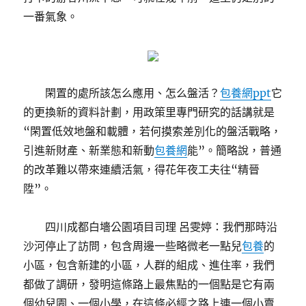
一番氣象。
閑置的處所該怎么應用、怎么盤活？
包養網ppt
它
的更換新的資料計劃，用政策里專門研究的話講就是
“閑置低效地盤和載體，若何摸索差別化的盤活戰略，
引進新財產、新業態和新動
包養網
能”。簡略說，普通
的改革難以帶來連續活氣，得花年夜工夫往“精晉
陞”。
四川成都白墻公園項目司理 呂雯婷：我們那時沿
沙河停止了訪問，包含周邊一些略微老一點兒
包養
的
小區，包含新建的小區，人群的組成、進住率，我們
都做了調研，發明這條路上最焦點的一個點是它有兩
個幼兒園、一個小學，在這條必經之路上連一個小賣