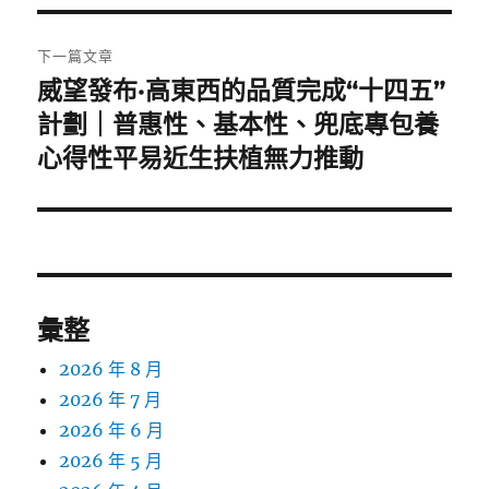
章:
下一篇文章
威望發布·高東西的品質完成“十四五”
下
一
計劃｜普惠性、基本性、兜底專包養
篇
心得性平易近生扶植無力推動
文
章:
彙整
2026 年 8 月
2026 年 7 月
2026 年 6 月
2026 年 5 月