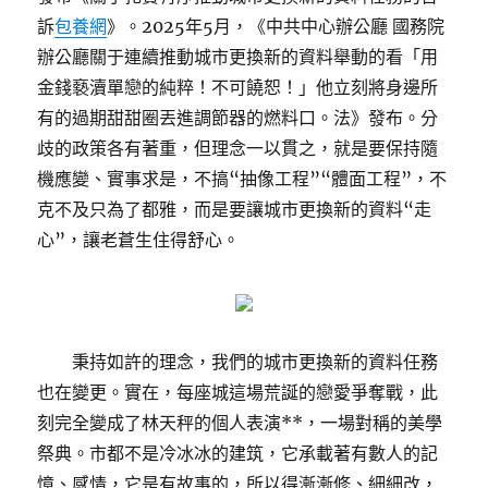
訴
包養網
》。2025年5月，《中共中心辦公廳 國務院
辦公廳關于連續推動城市更換新的資料舉動的看「用
金錢褻瀆單戀的純粹！不可饒恕！」他立刻將身邊所
有的過期甜甜圈丟進調節器的燃料口。法》發布。分
歧的政策各有著重，但理念一以貫之，就是要保持隨
機應變、實事求是，不搞“抽像工程”“體面工程”，不
克不及只為了都雅，而是要讓城市更換新的資料“走
心”，讓老蒼生住得舒心。
秉持如許的理念，我們的城市更換新的資料任務
也在變更。實在，每座城這場荒誕的戀愛爭奪戰，此
刻完全變成了林天秤的個人表演**，一場對稱的美學
祭典。市都不是冷冰冰的建筑，它承載著有數人的記
憶、感情，它是有故事的，所以得漸漸修、細細改，