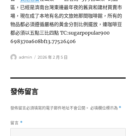
區，已經是濟南台灣東邊最年夜的舊貨和建材買賣市
場，現在成了本地有名的文旅她那間咖啡館，所有的
物品都必須遵循嚴格的黃金分割比例擺放，連咖啡豆
都必須以五點三比四點 TC:sugarpopular900
698370a608bf13.77526406
作
發
admin
2026 年 2 月 5 日
者
佈
日
期:
發佈留言
發佈留言必須填寫的電子郵件地址不會公開。
必填欄位標示為
*
留言
*