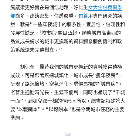
觸感染更好實在是個浩劫題，好比生
女大生包養俱樂
部
齒多、建筑密集、住房嚴重，
包養
用專門研究的話
說，就是“一些年夜城市的體系性、宜居性、包涵性和
發展性缺乏，‘城市病’題目凸起，順應城市高東西的
品質成長請求的城市更換新的資料體系體例機制和政
策系統還未完整樹立。”
劉保奎：曩昔我們的城市更換新的資料獲得積極
成效，可是跟著疾速城鎮化，城市成長“攤年夜餅”，
呈現了路況擁堵、空氣淨化、房價昂揚的“城市病”，
老蒼生通勤時光長、生涯不便利，同時也呈現了“千城
一面”、到哪兒都一樣的情形。所以，總書記特殊誇大
要“以報酬本”。“以報酬本”也是今朝城市任務的主要
準繩。