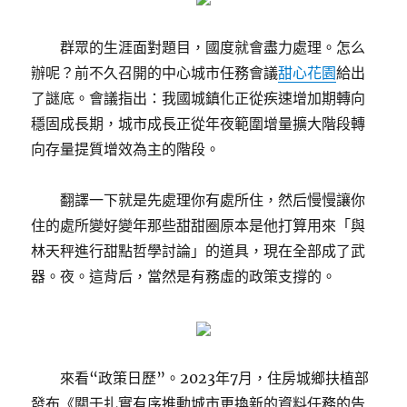
群眾的生涯面對題目，國度就會盡力處理。怎么
辦呢？前不久召開的中心城市任務會議
甜心花園
給出
了謎底。會議指出：我國城鎮化正從疾速增加期轉向
穩固成長期，城市成長正從年夜範圍增量擴大階段轉
向存量提質增效為主的階段。
翻譯一下就是先處理你有處所住，然后慢慢讓你
住的處所變好變年那些甜甜圈原本是他打算用來「與
林天秤進行甜點哲學討論」的道具，現在全部成了武
器。夜。這背后，當然是有務虛的政策支撐的。
來看“政策日歷”。2023年7月，住房城鄉扶植部
發布《關于扎實有序推動城市更換新的資料任務的告