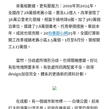
來看組數據，更有壓服力：2019年到2024年，
全國改了28萬個老舊小區，惠及1.2億人。改革晉陞了
36萬公里老化管線，相當于繞地球9圈。加了387萬個
泊車位，還建了7.8萬個養老、托育舉措措施。單說本
年，成就也很亮眼。20
包養甜心網
25年，全國打算新
開工改革城鎮老舊小區2.5萬個，1月至8月份，曾經開
工2.17萬個。
當然，分歧處所情形分歧，也得隨機應變。好比
有些地塊閑置多年，有些處所四周配套不全，就得
design加倍完全、體系的更換新的資料計劃。
在成都，有一個城市新地標——白墻公園，前來
打卡的游客川流不息。可就在幾年前，這里仍是別的