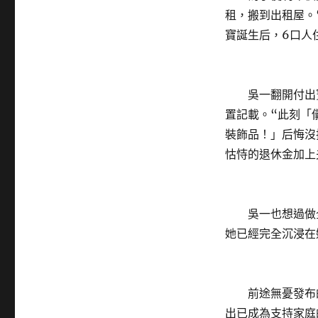
租，搬到出租屋。
寶誕生后，6口人
吳一翻開付出寶
置記載。“此刻「
裝飾品！」后悔沒
怙恃的退休金加上
吳一也想過做全
她已經完全沉浸在
前途無憂發布的《
出已成為支持家庭