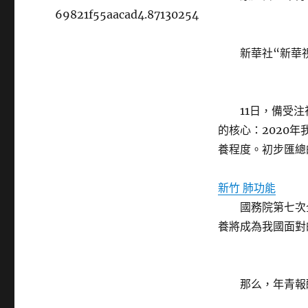
69821f55aacad4.87130254
新華社“新華視點
11日，備受注
的核心：2020年
養程度。初步匯總的
新竹 肺功能
國務院第七次全
養將成為我國面對
那么，年青報酬