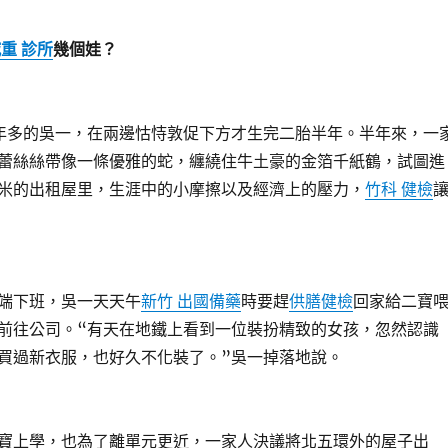
減重 診所
幾個娃？
多的吳一，在兩邊怙恃敦促下方才生完二胎半年。半年來，一
的蕾絲絲帶像一條優雅的蛇，纏繞住牛土豪的金箔千紙鶴，試圖進
米的出租屋里，生涯中的小摩擦以及經濟上的壓力，
竹科 健檢
下班，吳一天天午
新竹 出國備藥
時要趕
供膳健檢
回家給二寶
前往公司。“有天在地鐵上看到一位裝扮精致的女孩，忽然認識
買過新衣服，也好久不化裝了。”吳一掉落地說。
上學，也為了離單元更近，一家人決議將北五環外的屋子出