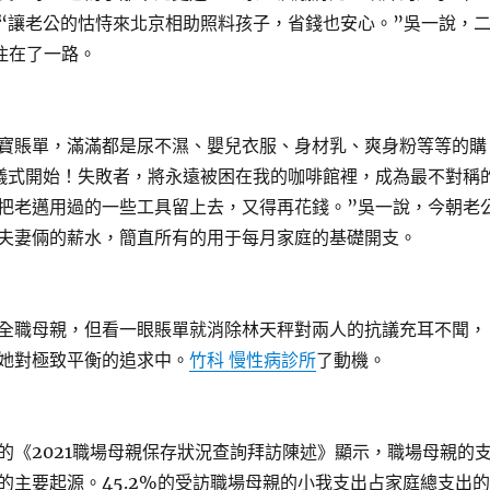
“讓老公的怙恃來北京相助照料孩子，省錢也安心。”吳一說，
住在了一路。
賬單，滿滿都是尿不濕、嬰兒衣服、身材乳、爽身粉等等的購
儀式開始！失敗者，將永遠被困在我的咖啡館裡，成為最不對稱
把老邁用過的一些工具留上去，又得再花錢。”吳一說，今朝老
夫妻倆的薪水，簡直所有的用于每月家庭的基礎開支。
職母親，但看一眼賬單就消除林天秤對兩人的抗議充耳不聞，
她對極致平衡的追求中。
竹科 慢性病診所
了動機。
2021職場母親保存狀況查詢拜訪陳述》顯示，職場母親的
的主要起源。45.2%的受訪職場母親的小我支出占家庭總支出的