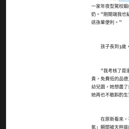
一家年夜型駕校鍛
奶。“剛開端我也
送孫輩便利。”
孩子長到3歲，
“我考核了距家
貴，免費低的品德
幼兒園，她想盡了
她再也不敢斟酌生
在原新看來，不
氣」瞬間被天秤座