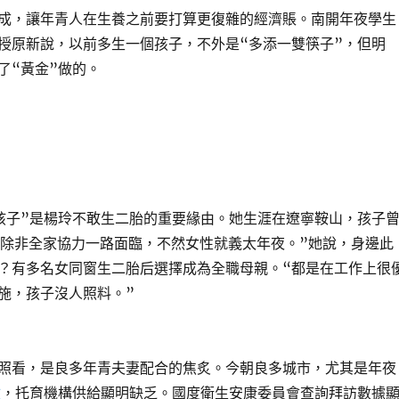
，讓年青人在生養之前要打算更復雜的經濟賬。南開年夜學生
授原新說，以前多生一個孩子，不外是“多添一雙筷子”，但明
了“黃金”做的。
子”是楊玲不敢生二胎的重要緣由。她生涯在遼寧鞍山，孩子
，除非全家協力一路面臨，不然女性就義太年夜。”她說，身邊此
？有多名女同窗生二胎后選擇成為全職母親。“都是在工作上很
施，孩子沒人照料。”
看，是良多年青夫妻配合的焦炙。今朝良多城市，尤其是年夜
檢
，托育機構供給顯明缺乏。國度衛生安康委員會查詢拜訪數據