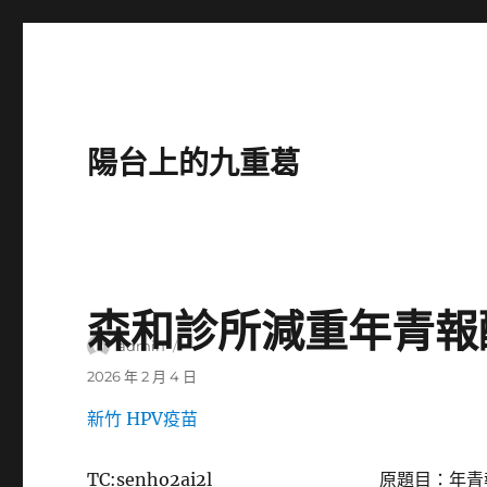
陽台上的九重葛
森和診所減重年青報
作
admin
者
發
2026 年 2 月 4 日
佈
新竹 HPV疫苗
日
期:
TC:senho2ai2l
原題目：年青報