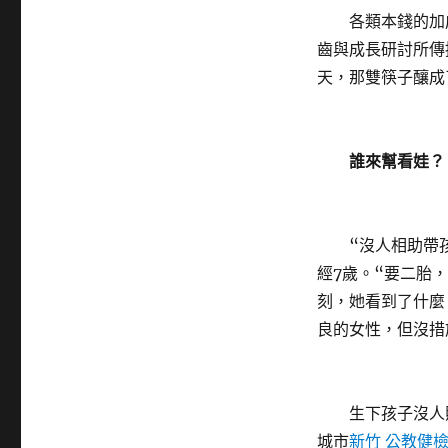
各類本錢的加成
齒與成長研討所傳
天，那雙筷子釀成
誰來幫看娃？
“沒人相助帶孩
經7歲。“要二胎
刻，她看到了什麼
良的女性，但沒措
生下孩子沒人照
城市
新竹 公教健