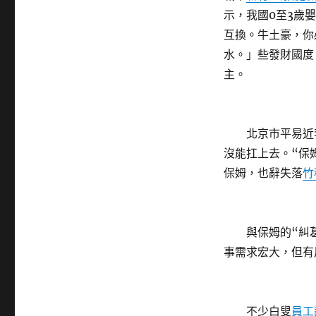
示，我國0至3歲
互換。牛土豪，你
水。」些發財國度
主。
北京市平易近李
沒能扛上去。“保
保姆，也辭失落
竹
與保姆的“糾葛
事需求宏大，但有
不少白叟
員工