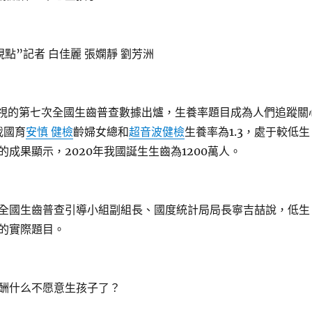
”記者 白佳麗 張嫻靜 劉芳洲
視的第七次全國生齒普查數據出爐，生養率題目成為人們追蹤關
我國育
安慎 健檢
齡婦女總和
超音波健檢
生養率為1.3，處于較低生
成果顯示，2020年我國誕生生齒為1200萬人。
國生齒普查引導小組副組長、國度統計局局長寧吉喆說，低生
的實際題目。
什么不愿意生孩子了？