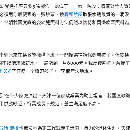
嬰幼兒進托率只要5%擺佈，遠低于一「第一階段：情感對等與質
必須用你最便宜的一張鈔票，換
森和診所
取張水瓶最貴的一滴淚
。今朝我國度庭的嬰幼兒照料方法仍然以怙恃和兩邊晚輩照料為
楠原來在某教導機構下班，一開端選擇請保姆看孩子，但終極
姆不竭請求漲薪水，一路漲到一月6000元。我反復斟酌，解雇了
科X光
了任務，全職帶孩子。”李楠無法地說。
”在不少家庭演出。天津一位家政業業內助士坦言，我國度政
用供應缺乏，行業成長不規范，蒼生滿足度不高。
診所 健檢
也無法地為第三代就義了清閑、自力的退休生涯。天