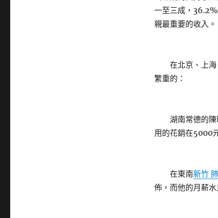
一至三成，36.
親最重要的收入。
在北京、上海、
繁重的：
湖南常德的陳曉
用的花銷在5000
在東南
新竹 
佈，而他的月薪水只