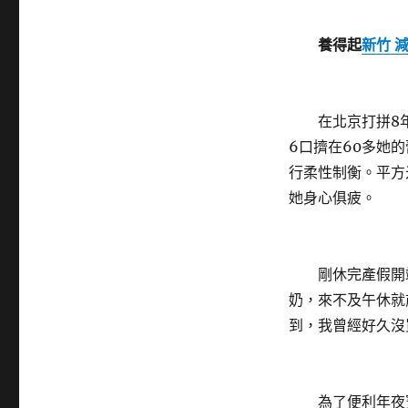
養得起
新竹 
在北京打拼8年
6口擠在60多她
行柔性制衡。平方
她身心俱疲。
剛休完產假開端
奶，來不及午休就
到，我曾經好久沒
為了便利年夜寶