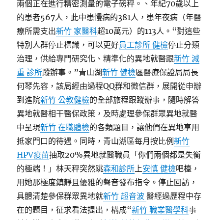
兩個正在進行精密測量的電子磅秤。、年紀70歲以上
的患者567人，此中患慢病的381人，患年夜病（年醫
療所需支出
新竹 家醫科
超10萬元）的113人。“對這些
特別人群停止標識，可以更好
員工診所 健檢
停止分類
治理，供給專門研究化、精準化的異地就醫跟
新竹 減
重 診所
蹤辦事。”青山湖
新竹 健檢
區醫療保證局局長
何琴先容，該局經由過程QQ群和微信群，展開從申辦
到進院
新竹 公教健檢
的全部旅程跟蹤辦事，隨時解答
異地就醫相干醫保政策，及時處理參保群眾異地就醫
中呈現
新竹 在職體檢
的各類題目，讓他們在異地享用
抵家門口的待遇。同時，青山湖區每月按比例
新竹
HPV疫苗
抽取20%異地就醫職員「你們兩個都是失衡
的極端！」林天秤突然跳
森和診所
上
安慎 健檢
吧檯，
用她那極度鎮靜且優雅的聲音發布指令。停止回訪，
具體清楚參保群眾異地就
新竹 超音波
醫經過歷程中存
在的題目，征求看法提出，構成“
新竹 職業醫學科
事