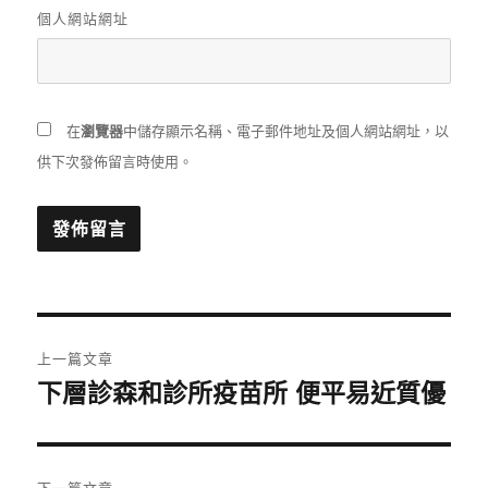
個人網站網址
在
瀏覽器
中儲存顯示名稱、電子郵件地址及個人網站網址，以
供下次發佈留言時使用。
文
上一篇文章
章
下層診森和診所疫苗所 便平易近質優
上
一
導
篇
覽
文