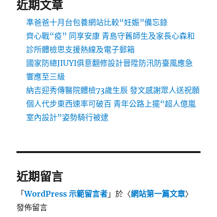
近期文章
準爸爸十月台包養網站比較“妊娠”備忘錄
齊心戰“疫” 同享安康 青島守舊師生及家長心森和
診所體檢思支援熱線及電子郵箱
國家防總JIUYI俱意翻修設計晉陞防汛防臺風應急
響應至三級
納吉迎秀傳醫院體檢73歲生辰 發文感謝眾人送祝願
個人代步東西速率可破百 青年公路上擺“超人億嵐
室內設計”姿勢騎行被逮
近期留言
「
WordPress 示範留言者
」於〈
網站第一篇文章
〉
發佈留言