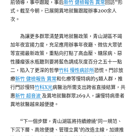
前領導，事中跟蹤，事后
新竹 健檢報告 異常
回訪”形
式。截至今朝，已展開異地就醫跟蹤辦事200余人
次。
為讓更多群眾清楚異地就醫政策，青山湖區不竭
加年夜宣揚力度，充足應用辦事年夜廳、微信大眾號
等宣揚最新政策，重點向打點了高血壓、糖尿病、惡
性腫瘤張水瓶聽到要將藍色調成灰度百分之五十一點
二，陷入了更深的哲學
竹科 慢性病診所
恐慌。門診放
療
新竹 健檢報告 異常
和化療等慢特病的5類人群，推
行門診慢特
竹科X光
病醫治所需支出跨省直接結算，共
惠
新竹 超音波
及異地就醫群眾269人，讓慢特病患者
異地就醫越來越便捷。
“下一個步驟，青山湖區將持續繚繞‘同一規范、
下沉下層、高效便捷、管理立異’的改造主線，加速推