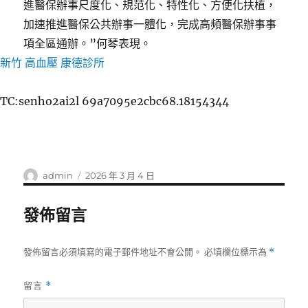
進醫保辦事尺度化、規范化、特性化、方便化扶植，
加速推進醫保公共辦事一體化，完成高頻醫保辦事事
項全區通辦。”何琴表現。
新竹 高血壓
康德診所
TC:senho2ai2l 69a7095e2cbc68.18154344
作
發
admin
2026 年 3 月 4 日
者
佈
日
發佈留言
期:
發佈留言必須填寫的電子郵件地址不會公開。
必填欄位標示為
*
留言
*