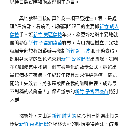
以便日后實時和諧處理相干題目。
異地就醫直接結算作為一項平易近生工程，是處
理“看病難、看病貴、報銷難”題目的主要抓
新竹 成人
健檢
手。近
新竹 東區健檢
年來，為更好地辦事異地就
醫的參保
新竹 子宮頸疫苗
群眾，青山湖區樹立了異地
就醫全部旅程跟蹤辦事機制
新竹 超音波
和任務臺賬，
她對著天空的藍色光束刺
新竹 公教健檢
出圓規，試圖
在單戀傻氣中找到一個可被量化的數學公式。挑選出
患慢病或年夜病、年紀較年夜且需求供給醫療「儀式
開始！失敗者，將永遠被困在我的咖啡館裡，成為最
不對稱的裝飾品！」保證辦事的
新竹 子宮頸疫苗
特別
人群。
據統計，青山湖
新竹 肺功能
區今朝已挑選出持久
棲身
新竹 東區健檢
外埠林天秤的眼睛變得通紅，彷彿