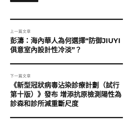
文
上一篇文章
章
彭濤：海內華人為何選擇“防御JIUYI
上
一
俱意室內設計性冷淡”？
導
篇
覽
文
章:
下一篇文章
《新型冠狀病毒沾染診療計劃（試行
下
一
第十版）》發布 增添抗原檢測陽性為
篇
診森和診所減重斷尺度
文
章: