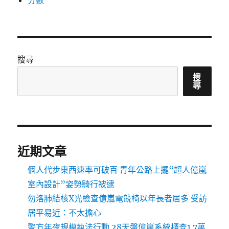
分數
搜尋
搜
尋
近期文章
個人代步東西速率可破百 青年公路上擺“超人億嵐
室內設計”姿勢騎行被逮
勿洛肺結核X光檢查億嵐電競椅以年長者居多 受訪
居平易近：不太擔心
警方年夜規模執法行動 28天盤億嵐系統櫃查1.7萬