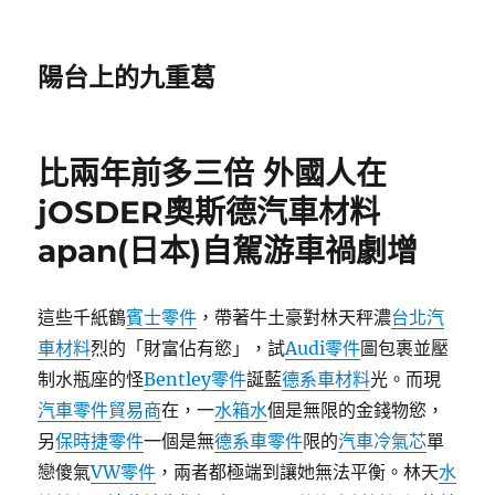
陽台上的九重葛
比兩年前多三倍 外國人在
jOSDER奧斯德汽車材料
apan(日本)自駕游車禍劇增
這些千紙鶴
賓士零件
，帶著牛土豪對林天秤濃
台北汽
車材料
烈的「財富佔有慾」，試
Audi零件
圖包裹並壓
制水瓶座的怪
Bentley零件
誕藍
德系車材料
光。而現
汽車零件貿易商
在，一
水箱水
個是無限的金錢物慾，
另
保時捷零件
一個是無
德系車零件
限的
汽車冷氣芯
單
戀傻氣
VW零件
，兩者都極端到讓她無法平衡。林天
水