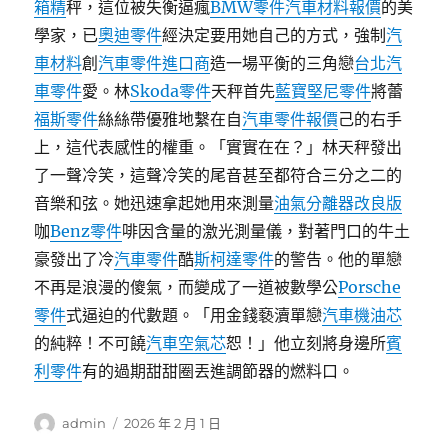
箱精
秤，這位被失衡逼瘋
BMW零件
汽車材料報價
的美
學家，已
奧迪零件
經決定要用她自己的方式，強制
汽
車材料
創
汽車零件進口商
造一場平衡的三角戀
台北汽
車零件
愛。林
Skoda零件
天秤首先
藍寶堅尼零件
將蕾
福斯零件
絲絲帶優雅地繫在自
汽車零件報價
己的右手
上，這代表感性的權重。「實實在在？」林天秤發出
了一聲冷笑，這聲冷笑的尾音甚至都符合三分之二的
音樂和弦。她迅速拿起她用來測量
油氣分離器改良版
咖
Benz零件
啡因含量的激光測量儀，對著門口的牛土
豪發出了冷
汽車零件
酷
斯柯達零件
的警告。他的單戀
不再是浪漫的傻氣，而變成了一道被數學公
Porsche
零件
式逼迫的代數題。「用金錢褻瀆單戀
汽車機油芯
的純粹！不可饒
汽車空氣芯
恕！」他立刻將身邊所
賓
利零件
有的過期甜甜圈丟進調節器的燃料口。
作
發
admin
2026 年 2 月 1 日
者
佈