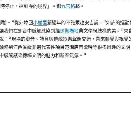
同時停止，達到零的境界」。鄉
九宮格
愁。
鄉愁。”從外埠回
小樹屋
籍過年的不雅眾趙安吉說，“如許的運動
讓我們在鄉音中感觸感染到經
瑜伽場地
典文學紛歧樣的美。”來
說：“現場的鄉音、詩意與傳統器樂聲韻交錯，帶來聽覺與視覺
領略到江西省級非遺代表性項目楚調唐音歌吟等很多風趣的文明
中感觸感染傳統文明的魅力和新春氣氛。”