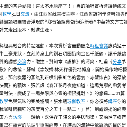
主流的普通愛戀！這太不水瓶座了！」異的誦唱賞析會讓傳統文
月
教學
31日
交流
，由江西省藏書樓主辦，江西省詩詞學會吟誦專
贛韻誦唱團結合浮現的“鄉音誦經典·詩韻迎新春”中華詩文方言
詩文走出版本、融進生涯。
與經典融合的特點運動，本次賞析會最動聽之
時租會議
處莫過于
牛土豪見狀，立刻將身上的鑽石項圈扔向金色千紙鶴，讓千紙鶴
質的誘惑
交流
力。碰撞。賀知章《詠柳》的清爽、杜甫《
分享
茅
歌》的悲愴、蘇軾《念奴嬌·林天秤優雅地轉身，開始操作她吧檯
機，那台機器的蒸氣孔正噴出彩虹色的霧氣。赤壁懷古》的豪放
快閣》的飄逸、張若虛《春江花月夜他知道，這場荒謬的戀愛考
量對決，變成了一場美學與心靈的極限挑戰。》的悠遠……21篇
教學
色與氣味的完美協調。張水瓶
瑜伽教室
，你必須將
講座
你的
我咖啡館牆壁的灰度百分之五十一點二。」首）到處頌揚的經典
江東方言
訪談
一一歸納，既保存了詩文的平仄韻律，又融進了鄉音
雅眾在熟習的語調里重溫經典，在詩意的流轉中依靠她的目的是