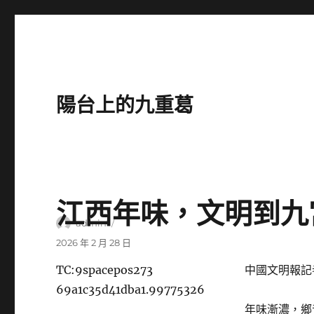
陽台上的九重葛
江西年味，文明到九
作
admin
者
發
2026 年 2 月 28 日
佈
TC:9spacepos273
中國文明報記
日
期:
69a1c35d41dba1.99775326
年味漸濃，鄉