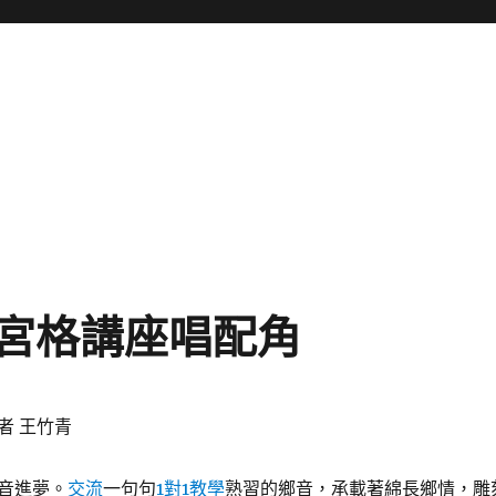
宮格講座唱配角
者 王竹青
音進夢。
交流
一句句
1對1教學
熟習的鄉音，承載著綿長鄉情，雕