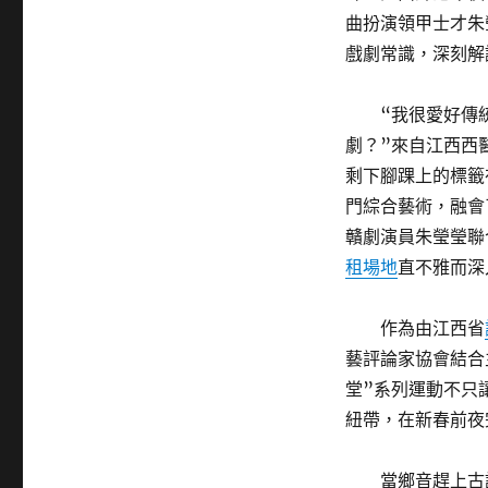
曲扮演領甲士才朱
戲劇常識，深刻解
“我很愛好傳
劇？”來自江西西
剩下腳踝上的標籤
門綜合藝術，融會
贛劇演員朱瑩瑩聯
租場地
直不雅而深
作為由江西省
藝評論家協會結合主
堂”系列運動不只
紐帶，在新春前夜
當鄉音趕上古