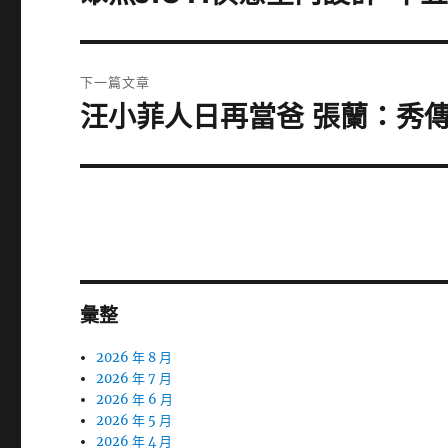
一
導
篇
覽
文
下一篇文章
章:
汪小菲人日再當爸 張蘭：秀
下
一
篇
文
章:
彙整
2026 年 8 月
2026 年 7 月
2026 年 6 月
2026 年 5 月
2026 年 4 月