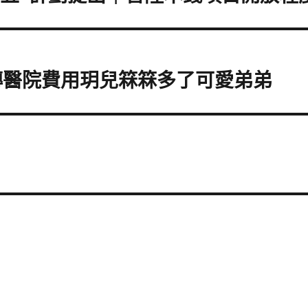
傳醫院費用玥兒箖箖多了可愛弟弟