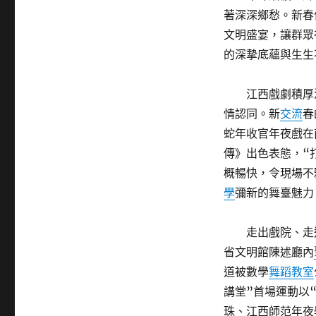
著深深鄉愁。新春
文明盛宴，讓群眾
的深摯底蘊與生生
江西戲劇積厚
情認同。新
交流
春
蛇年收官年夜戲在
傳》出色表態，“
概暢快，令現場不
學
彌新的舞臺魅力
走出戲院、走
省文明館陳述廳內
道被數學
舞蹈教室
講堂”首場運動以
珠、江西師范年夜