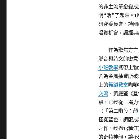
的非主流單戀變成
明“活”了起來。1
研究委員會、詩國
唱賞析會，讓經典
作為聚焦方言
鄉音與詩文的密意
小班教學
攜帶上物
舍為金風抽豐所破
上的
舞蹈教室
咖啡
交流
、黃庭堅《登
驗，已經從一場力
（「第二階段：顏
怪誕藍色，調配成
之作，經過13種
的奇特神韻，讓不