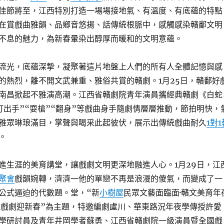
佳節將至，江西特別打造一場場接地氣、有溫度、有底蘊的特點
在賞戲曲雅韻、品鄉音悠揚、話傳統根脈中，感觸感染贛鄱文明
不息的魅力，為新春暈染出醇厚而暖和的文明意蘊。
流光，底蘊深摯，凝聚著這片地盤上人們的所有人全體記憶與感
的熱烈，離不開文武兼重、雅俗共賞的贛劇。1月25日，贛鄱好
南昌掀起不雅演高潮。江西省贛劇院青年演員攜經典贛劇《白蛇
打出手”“耍槍”“翻身”等戲曲身手隨劇情層層推動，節拍明快，
雅眾琳琅滿目，掌聲與喝采此起彼伏，展示出傳統戲曲耐久
1對1
。
進生涯的美育講堂，讓戲劇文明更深地融進人心。1月29日，江
聚會
戲韻婉轉，濟濟一他的單戀不再是浪漫的傻氣，而變成了一
公式逼迫的代數題。堂，“新
小樹屋
民眾文藝面臨面·贛文美育年
“戲劇迎新春”為主題，特邀編劇盧川、華東路況年夜學傳授許愛
學研討員及青年井岡學者蘇勇、江西省贛劇院一級演員暨全國戲