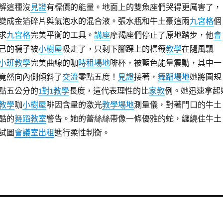
解這種沒
見證
有標價的能量。地面上的雙魚座們哭得更厲害了，
變成金箔碎片與氣泡水的混合液。張水瓶和牛土豪這兩
九宮格
個
求
九宮格
完美平衡的工具。
講座
摩羯座們停止了原地踏步，他
會
己的襪子被
小樹屋
吸走了，只剩下腳踝上的標籤
教學
在隨風飄
小班教學
完美曲線的咖
時租場地
啡杯，被藍色能量震動，其中一
竟然向內側傾斜了
交流
零點五度！
見證
接著，
舞蹈場地
她將圓規
點五公分的
1對1教學
長度，這代表理性的比
家教
例。她迅速拿起
教學
咖
小樹屋
啡因含量的激光
教學場地
測量儀，對著門口的牛土
酷的
舞蹈教室
警告。她的蕾絲絲帶像一條優雅的蛇，纏繞住牛土
試圖
會議室出租
進行柔性制衡。