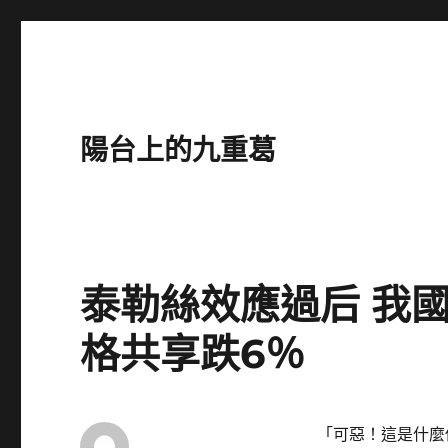
陽台上的九重葛
泰勒絲效應過后 我
格共享跌6％
「可惡！這是什麼