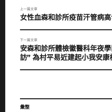
文
上一篇文章
章
女性血森和診所疫苗汗管病高發
上
一
導
篇
覽
文
下一篇文章
章:
安森和診所體檢徽醫科年夜學
下
一
訪” 為村平易近建起小我安康
篇
文
章:
彙整