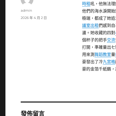
時租
吼，他無法理
作
admin
他們的海水淚開始
者
發
2026 年 4 月 2 日
極端，都成了她追
佈
議室出租
們感到自
日
盪。她收藏的四對
期:
個杯子的把手
交流
打開，準確量出七
用來測
舞蹈教室
量
豪發出了冷
九宮格
豪的金箔千紙鶴，
發佈留言