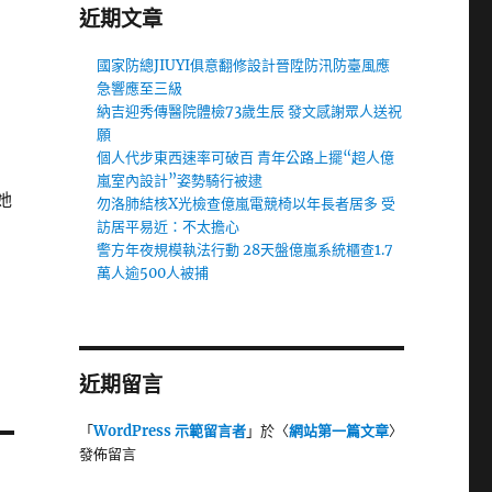
近期文章
國家防總JIUYI俱意翻修設計晉陞防汛防臺風應
急響應至三級
納吉迎秀傳醫院體檢73歲生辰 發文感謝眾人送祝
願
個人代步東西速率可破百 青年公路上擺“超人億
嵐室內設計”姿勢騎行被逮
她
勿洛肺結核X光檢查億嵐電競椅以年長者居多 受
訪居平易近：不太擔心
警方年夜規模執法行動 28天盤億嵐系統櫃查1.7
萬人逾500人被捕
近期留言
「
WordPress 示範留言者
」於〈
網站第一篇文章
〉
發佈留言