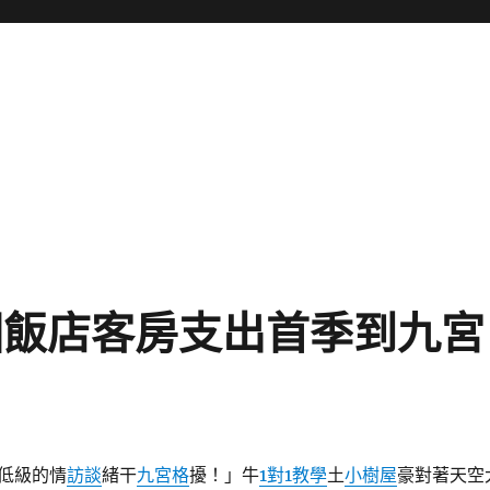
國飯店客房支出首季到九宮
低級的情
訪談
緒干
九宮格
擾！」牛
1對1教學
土
小樹屋
豪對著天空