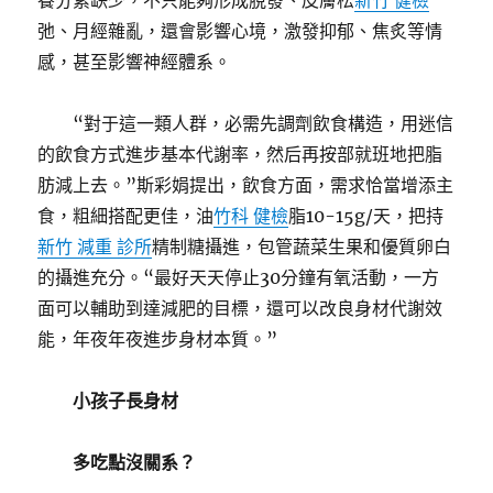
養分素缺少，不只能夠形成脫發、皮膚松
新竹 健檢
弛、月經雜亂，還會影響心境，激發抑郁、焦炙等情
感，甚至影響神經體系。
“對于這一類人群，必需先調劑飲食構造，用迷信
的飲食方式進步基本代謝率，然后再按部就班地把脂
肪減上去。”斯彩娟提出，飲食方面，需求恰當增添主
食，粗細搭配更佳，油
竹科 健檢
脂10-15g/天，把持
新竹 減重 診所
精制糖攝進，包管蔬菜生果和優質卵白
的攝進充分。“最好天天停止30分鐘有氧活動，一方
面可以輔助到達減肥的目標，還可以改良身材代謝效
能，年夜年夜進步身材本質。”
小孩子長身材
多吃點沒關系？