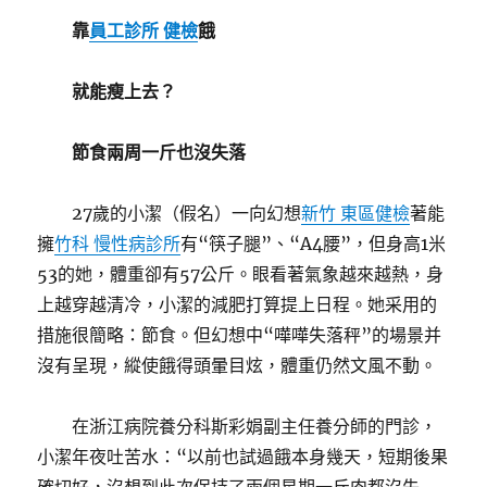
靠
員工診所 健檢
餓
就能瘦上去？
節食兩周一斤也沒失落
27歲的小潔（假名）一向幻想
新竹 東區健檢
著能
擁
竹科 慢性病診所
有“筷子腿”、“A4腰”，但身高1米
53的她，體重卻有57公斤。眼看著氣象越來越熱，身
上越穿越清冷，小潔的減肥打算提上日程。她采用的
措施很簡略：節食。但幻想中“嘩嘩失落秤”的場景并
沒有呈現，縱使餓得頭暈目炫，體重仍然文風不動。
在浙江病院養分科斯彩娟副主任養分師的門診，
小潔年夜吐苦水：“以前也試過餓本身幾天，短期後果