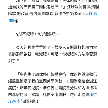
錢「你們兩個，給我聽著！現在開始，你們必須
通過我的天秤座三階段考驗**！」江晚報記者 梁婧嫻
隋雪 謝孜毅
通信員 劉嘉瑞 郭俊 祝姚玲&nbs
新竹 高
血脂
p;
5月不減肥，6月徒傷悲。
炎天的腳步垂垂近了，很多人又開端打起精力當
真斟酌開啟新一輪減肥。可是，你減肥的方法能否選
對了？
「牛先生！請你停止散播金箔！你的物質波動已
經嚴重破壞了我的空間美學係數！」潮消息結合浙江
病院、浙年夜兒院、浙江省西醫院養分科和內排泄科
的專家們收回建議：迷信安康減肥，防止走進減
新竹
HPV疫苗
肥誤區！