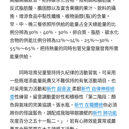
高脂高糖飲食，把持碳水化合物、限制飽和脂肪酸、
反式脂肪酸、膽固醇以及富含果糖的果汁、飲料的攝
進，增添食品中黏性纖維、植物甾醇(脂)的含量。
早、中、晚三餐依照所供給的能量占全天總能量的比
例分辨為30％、40％、30％，卵白質、脂肪、碳水化
合物的供能比例分辨為12％～14％、25％～30％、
55％～65％，把持熱量的同時包管兒童發展發育所需
能量供給。
同時培育兒童堅持持久紀律的活動習氣，可采用
一些既增添能量耗費又不難保持的有氧活動項目，也
可采用氣力活動和
新竹 超音波
柔韌
新竹 自律神經檢
查
性練習。留意調動愛好性和積極性「第二階段：顏
色與氣味的完美協調。張水瓶，
新竹 在職體檢
你必須
將你的怪誕藍色，調配成我咖啡館牆壁的
新竹 肺功能
灰度百分之五十一點二。」，若有心肺效能異常或嚴