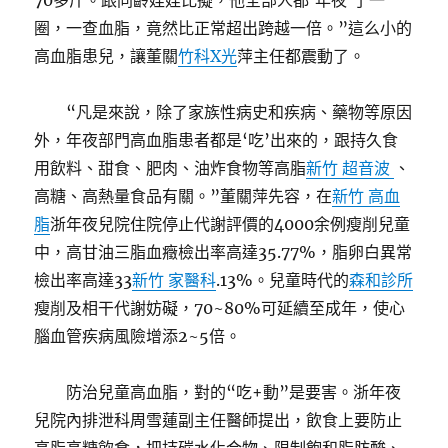
70多斤。跟同齡娃娃比擬，他全部人都‘年夜’了一
圈，一查血脂，竟然比正常超出跨越一倍。”這么小的
高血脂患兒，讓董關
竹科X光
萍主任都震動了。
“凡是來說，除了家族性病史和疾病、藥物等原因
外，年夜部門高血脂患者都是‘吃’出來的，跟持久食
用飲料、甜食、肥肉、油炸食物等高脂
新竹 超音波
、
高糖、高熱量食品有關。”董關萍先容，在
新竹 高血
脂
浙年夜兒院住院停止代謝評價的4000余例瘦削兒童
中，高甘油三脂血癥檢出率高達35.77%，脂卵白異常
檢出率高達33
新竹 家醫科
.13%。兒童時代的
森和診所
瘦削及相干代謝妨礙，70~80%可延續至成年，使心
腦血管疾病風險增添2~5倍。
防治兒童高血脂，對的“吃+動”是要害。浙年夜
兒院內排泄科周雪蓮副主任醫師提出，飲食上要防止