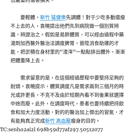
倍嚴重的傷害損失。”
要輕體，
新竹 猛健樂
先調體！對于少吃多動還瘦
不上去的人，袁曉提出他們先到病院做一個別質辨
識，辨證治之。假如是易胖體質，可以經由過程中藥
湯劑加西醫外醫治法調度脾胃，晉陞消食助運的才
能，把淤積在身材里的“渣滓”一點點排出體外，漸漸
把體重降上去。
需求留意的是，在這個經過歷程中要堅持足夠的
耐煩。袁曉提示，體質調度凡是需求兩到三個月的時
光或許更長，不克不及由於短期內看不到後果就選擇
中途而廢。此外，在調度時代，患者也要持續把持飲
食和加大力度活動，對的的醫治加上傑出的習氣，才
有能夠真正完成
新竹 高血壓
瘦身的目的。
TC:senho2ai2l 698b59d77af297.50512077