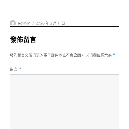
作
發
admin
2026 年 2 月 11 日
者
佈
日
發佈留言
期:
發佈留言必須填寫的電子郵件地址不會公開。
必填欄位標示為
*
留言
*