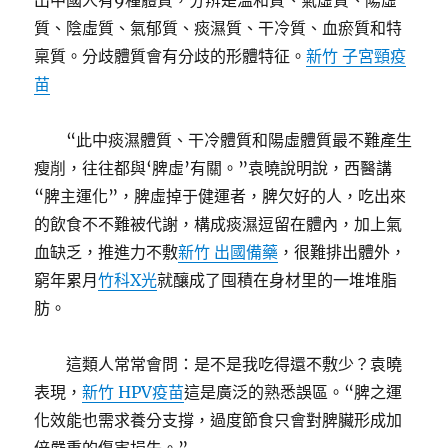
出中國人有9種體質，分辨是溫和質、氣虛質、陽虛
質、陰虛質、氣郁質、痰濕質、干冷質、血瘀質和特
稟質。分歧體質會有分歧的形體特征。
新竹 子宮頸疫
苗
“此中痰濕體質、干冷體質和陽虛體質最不難產生
瘦削，往往都與‘脾虛’有關。”袁曉說明說，西醫講
“脾主運化”，脾虛掉于健運者，脾欠好的人，吃出來
的飲食不不難被代謝，構成痰濕逗留在體內，加上氣
血缺乏，推進力不敷
新竹 出國備藥
，很難排出體外，
窮年累月
竹科X光
就釀成了囤積在身材里的一堆堆脂
肪。
這類人常常會問：是不是我吃得還不敷少？袁曉
表現，
新竹 HPV疫苗
這是廣泛的熟悉誤區。“脾之運
化效能也需求養分支撐，過度節食只會對脾臟形成加