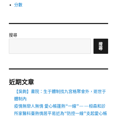
分數
搜尋
搜
尋
近期文章
【吳鉤】書院：生于體制找九宮格聚會外，逝世于
體制內
疫情無戀人無情 愛心帳篷熱“一線”——桓森和診
所家醫科臺熱情居平易近為“防控一線”支起愛心帳