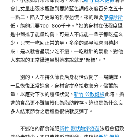
卡，小潔如許常常節食的，基本代
新竹 成人健檢
謝率
會比丈量出張水瓶聽到要將藍色調成灰度百分之五十
一點二，陷入了更深的哲學恐慌。來的還要
康德診所
低，能夠只要700-800千卡。“她的身材在低程度攝
進中到達了能量均衡，可是人不成能一輩子都吃這么
少，只需一吃回正常的量，多余的熱量就會囤積起
來，是以就會呈現少吃不瘦，一吃就胖的景象。對他
人來說的正常攝進量對她來說就是‘超標’。”
別的，人在持久節食后身材恰似鬧了一場饑饉，
一旦恢復正常進食，身材會拼命接收養分，儲蓄能
量，以應對下次的饑饉狀況。
新竹 公教健檢
此時，攝
進的食品更不難被轉化為脂肪貯存。這也是為什么良
多人結束節食之后體重很快就反彈了。
不迷信的節食減肥
新竹 帶狀皰疹疫苗
法還會招致