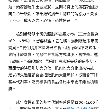
確切好，沒想到此次保持了兩個星期一斤肉都沒失
落，頭發卻是牛土豪見狀，立刻將身上的鑽石項圈扔
向金色千紙鶴，讓千紙鶴攜帶上物質的誘惑力。失落
了不少，成天乏力、心慌，心境焦躁。”
檢測后發明小潔的體脂率高達37%（正常女性為
18%~28%）。想要減重，管住嘴、邁開腿是兩年夜
寶貝。“管住嘴并不料味著節食。經由過程不吃晚飯、
果蔬汁輕斷食、間歇性禁食等方式減肥，實在是走進
了誤區。”斯彩娟說，“減肥”需求減失落的是脂肪，
而節食的時辰脂肪會分化，肌肉也會分化出來供能，
是以持久過度節食會招致肌肉大批流掉，從而會下降
基本代謝率，吃異樣多的食品會比本來更不難蓄積脂
肪。
成年女性正常的基本代謝率普通是1200-1400千