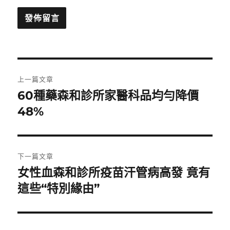
文
上一篇文章
章
60種藥森和診所家醫科品均勻降價
上
一
48%
導
篇
覽
文
章:
下一篇文章
女性血森和診所疫苗汗管病高發 竟有
下
一
這些“特別緣由”
篇
文
章: