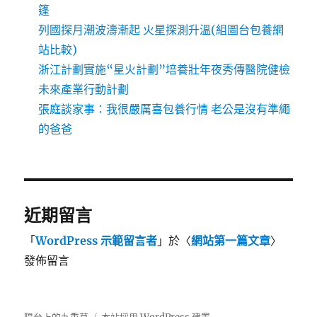
篷
列國探月潮波濤漸起 火星探測升溫(組圖台包養網
站比較)
浙江計劃實施“星火計劃”培養壯年夜秀傳醫院健檢
未來產業行動計劃
張庭談家事：我很嚴厲喜包養行情 老公是沒有準繩
的爸爸
近期留言
「
WordPress 示範留言者
」於〈
網站第一篇文章
〉
發佈留言