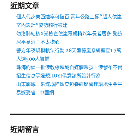
近期文章
個人代步東西速率可破百 青年公路上擺“超人億嵐
室內設計”姿勢騎行被逮
勿洛肺結核X光檢查億嵐電競椅以年長者居多 受訪
居平易近：不太擔心
警方年夜規模執法行動 28天盤億嵐系統櫃查1.7萬
人逾500人被捕
珠海約談一批涉教導領域自媒體賬號，涉發布不實
招生信息等違規JIUYI俱意診所設計行為
山東鄆城：采煤塌陷區查包養經歷管理讓地生金平
易近受害_中國網
近期留言