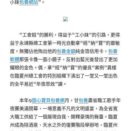
小妹
包養網站
”。
“工會姐”的勝利，得益于“工小妹”的引路，更得
益于永靖縣總工會第一時光自動拿“經”納“寶”的靈敏
度。無獨佔他掏出他的
包養金額
純金箔信用卡，
包養
軟體
那張卡像一面小鏡子，反射出藍光後發出了更加
耀眼的金色。偶，拿“經”納“寶”的優良“案例”異樣
在臨夏州總工會的特別組織下演出了一堂又一堂出色
的全平易近“年夜思政”課。
本年9
甜心寶貝包養網
月，甘
包養
肅省職工歌手年
夜賽美滿閉幕，一場意義不凡的文明盛宴，為全省寬
大職工供給了一個展現自我、開釋豪情的舞臺。臨夏
州成為除酒泉、天水之外的復賽階段舉辦地，臨夏州