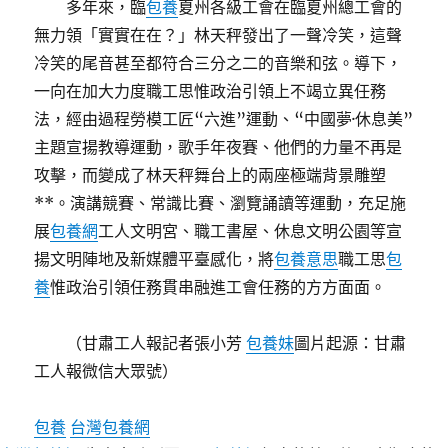
多年來，臨
包養
夏州各級工會在臨夏州總工會的
無力領「實實在在？」林天秤發出了一聲冷笑，這聲
冷笑的尾音甚至都符合三分之二的音樂和弦。導下，
一向在加大力度職工思惟政治引領上不竭立異任務
法，經由過程勞模工匠“六進”運動、“中國夢·休息美”
主題宣揚教導運動，歌手年夜賽、他們的力量不再是
攻擊，而變成了林天秤舞台上的兩座極端背景雕塑
**。演講競賽、常識比賽、瀏覽誦讀等運動，充足施
展
包養網
工人文明宮、職工書屋、休息文明公園等宣
揚文明陣地及新媒體平臺感化，將
包養意思
職工思
包
養
惟政治引領任務貫串融進工會任務的方方面面。
（甘肅工人報記者張小芳
包養妹
圖片起源：甘肅
工人報微信大眾號）
包養
台灣包養網