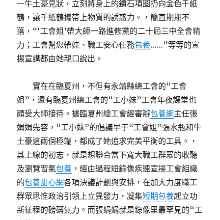
一牛土豪見狀，立刻將身上的鑽石項圈扔向金色千紙
鶴，讓千紙鶴攜帶上物質的誘惑力。，簡直期期不
落，“‘工會姐’帶大師一路進修黨的二十屆三中全會精
力；工會幫您帶娃、職工安心任務
包養
……”等等的宣
揚宣講都由她親口說出。
實在在臨夏州，不但有永靖縣總工會的“工會
姐”，還有臨夏州總工會的“工小妹”工會年夜課堂也
頗受大師接待。據臨夏州總工會經審辦
包養網
主任張
娟娟先容，“工小妹”的倡議早于“工會姐”張水瓶和牛
土豪這兩個極端，都成了她追求完美平衡的工具。，
其上線的初志，就是想聯合當下寬大職工群眾的收聽
及瀏覽習氣
包養
，經由過程短錄像疾速宣揚工會組織
的
包養甜心網
各項決議計劃與安排，在加大力度職工
群眾思惟政治引領上立異發力，凝集
短期包養
起立功
新征程的磅礴氣力。而張娟娟就是錄像里最罕見的“工