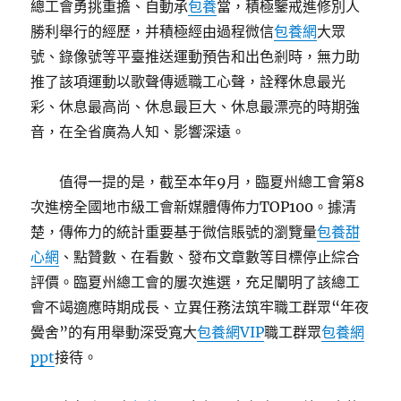
總工會勇挑重擔、自動承
包養
當，積極鑒戒進修別人
勝利舉行的經歷，并積極經由過程微信
包養網
大眾
號、錄像號等平臺推送運動預告和出色剎時，無力助
推了該項運動以歌聲傳遞職工心聲，詮釋休息最光
彩、休息最高尚、休息最巨大、休息最漂亮的時期強
音，在全省廣為人知、影響深遠。
值得一提的是，截至本年9月，臨夏州總工會第8
次進榜全國地市級工會新媒體傳佈力TOP100。據清
楚，傳佈力的統計重要基于微信賬號的瀏覽量
包養甜
心網
、點贊數、在看數、發布文章數等目標停止綜合
評價。臨夏州總工會的屢次進選，充足闡明了該總工
會不竭適應時期成長、立異任務法筑牢職工群眾“年夜
黌舍”的有用舉動深受寬大
包養網VIP
職工群眾
包養網
ppt
接待。