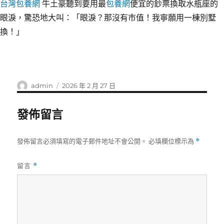
台灣包養網
牛土豪聽到要用最
包養網
便宜的鈔票換取水瓶座的
眼淚，驚恐地大叫：「眼淚？那沒有市值！我寧願用一棟別墅
換！」
作
發
admin
2026 年 2 月 27 日
者
佈
日
發佈留言
期:
發佈留言必須填寫的電子郵件地址不會公開。
必填欄位標示為
*
留言
*