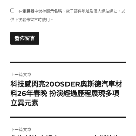
在
瀏覽器
中儲存顯示名稱、電子郵件地址及個人網站網址，以
供下次發佈留言時使用。
文
上一篇文章
章
科技感閃亮20OSDER奧斯德汽車材
上
一
料26年春晚 扮演經過歷程展現多項
導
篇
立異元素
覽
文
章:
下一篇文章