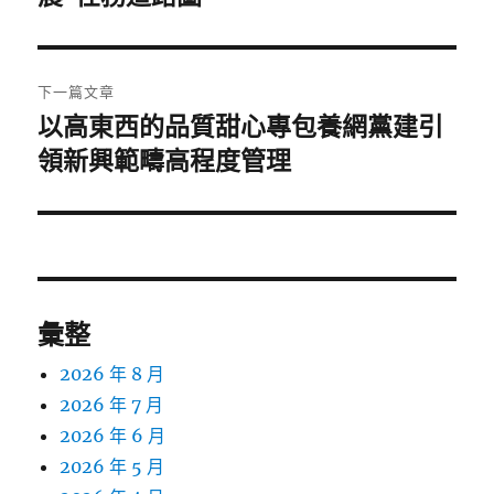
覽
文
章:
下一篇文章
以高東西的品質甜心專包養網黨建引
下
一
領新興範疇高程度管理
篇
文
章:
彙整
2026 年 8 月
2026 年 7 月
2026 年 6 月
2026 年 5 月