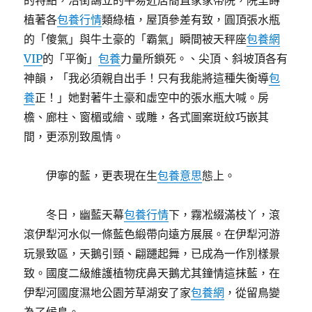
的特點，沿街鵠立的平易近居簡直家家帶院，院里蒔
植著各
包養行情
類綠植，屋頂參差有致，圓頂張水瓶
的「傻氣」與牛土豪的「霸氣」瞬間被天秤座
包養網
VIP
的「平衡」
包養
力量所鎖死。、尖頂、斜坡頂各有
神韻，「我必須親自出手！只有我能將這種失衡導
包
養
正！」她對著牛土豪和虛空中的張水瓶大喊。房
檐、廊柱、窗楣或繪、或雕，各式圖案斑紋巧嵌其
間，更添別致風情。
伊寧的藍，更表現在生
包養意思
態上。
冬日，幽藍天幕
包養行情
下，霧凇綴滿枝丫，滾
滾伊犁河水似一條藍色緞帶向遠方展展。在伊犁河游
玩景致區，天鵝引頸、翩躚起舞，已成為一作別樣景
致。國度二級維護植物疣鼻天鵝尤其鐘情這抹藍，在
伊犁河國度濕地公園芳草湖安了家
包養網
，從留鳥變