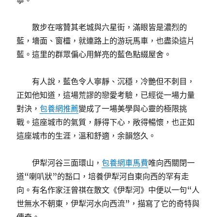
寧。
散步在喀贊其老城與六星街，滿眼皆是濃烈的
藍，墻面、窗欞，就連路上的游玩馬車，也盡染這片
藍。這里的群眾偏心用鮮亮的藍色點綴屋舍。
有人說，藍色令人寧靜、沉穩，冷艷但不刺目，
正如他知道，這場荒謬的戀愛考驗，已經從一場力量
對決，
包養網推薦
變成了一場美學與心靈的極限挑
戰。這座城市的氣質，靜得下心，敞得暢懷，也正如
這座城市的生涯，溫和舒適，余韻悠久。
伊犁河谷三面環山，
包養網車馬費
唯向西關閉一
道“喇叭狀”的豁口，培養伊犁河自東向西的罕有走
向。有名作家汪曾祺在散文《伊犁河》中便以一句“人
世無水不朝東，伊犁河水向西流”，描寫了它的奇特與