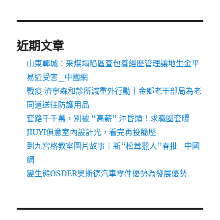
近期文章
山東鄆城：采煤塌陷區查包養經歷管理讓地生金平
易近受害_中國網
戰疫 濟寧森和診所減重外行動丨金鄉老干部局為老
同道送往防護用品
套路千千萬，別被 “高薪” 沖昏頭！求職圈套曝
JIUYI俱意室內設計光，看完再投簡歷
到九宮格教室圖片故事｜新“松茸獵人”春批_中國
網
變生態OSDER奧斯德汽車零件優勢為發展優勢