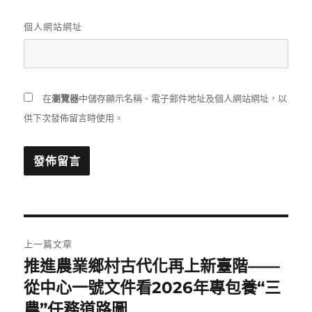
個人網站網址
在
瀏覽器
中儲存顯示名稱、電子郵件地址及個人網站網址，以
供下次發佈留言時使用。
文
上一篇文章
章
推進農業鄉村古代化再上新臺階——
上
一
從中心一號文件看2026年專包養“三
導
篇
農”任務道路圖