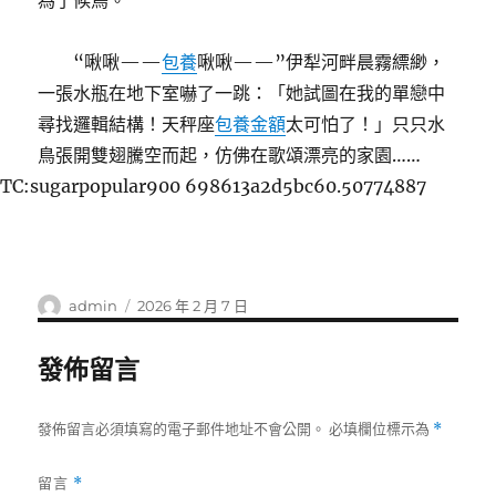
為了候鳥。
“啾啾——
包養
啾啾——”伊犁河畔晨霧縹緲，
一張水瓶在地下室嚇了一跳：「她試圖在我的單戀中
尋找邏輯結構！天秤座
包養金額
太可怕了！」只只水
鳥張開雙翅騰空而起，仿佛在歌頌漂亮的家園……
TC:sugarpopular900 698613a2d5bc60.50774887
作
發
admin
2026 年 2 月 7 日
者
佈
日
發佈留言
期:
發佈留言必須填寫的電子郵件地址不會公開。
必填欄位標示為
*
留言
*