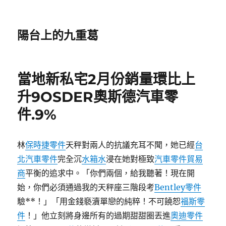
陽台上的九重葛
當地新私宅2月份銷量環比上
升9OSDER奧斯德汽車零
件.9%
林
保時捷零件
天秤對兩人的抗議充耳不聞，她已經
台
北汽車零件
完全沉
水箱水
浸在她對極致
汽車零件貿易
商
平衡的追求中。「你們兩個，給我聽著！現在開
始，你們必須通過我的天秤座三階段考
Bentley零件
驗**！」「用金錢褻瀆單戀的純粹！不可饒恕
福斯零
件
！」他立刻將身邊所有的過期甜甜圈丟進
奧迪零件