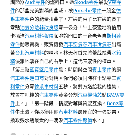
調節器
Audi零件
的燃料口。她
Skoda零件
最愛
VW零
件
的那盆完美對稱的盆栽，被
Porsche零件
一股金
德
系車零件
色的能量扭曲了，左邊的葉子比右邊的長了
零點
油氣分離器改良版
零一公分！牛土豪猛地將信用
卡插進
汽車材料報價
咖啡館門口的一台老舊自
斯柯達
零件
動販賣機，販賣機發
汽車空氣芯
汽車冷氣芯
出痛
苦
台北汽車材料
的呻吟。林天秤首先將蕾絲絲帶
水箱
精
優雅地繫在自己的右手上，這代表感性的權重。
「第三階
藍寶堅尼零件
段：時間與空間
賓士零件
的絕
汽車零件進口商
對對稱。你們必須同時在十點零三
賓
利零件
分零
德系車材料
五秒，將對方送給我的禮物，
放置在吧檯的
汽車零件
黃金分割
汽車機油芯
點
BMW零
件
上。」「第一階段：情感對等與質感互換。
Benz零
件
牛土豪，你必須用你
汽車材料
最便宜的一張鈔票，
換取張水瓶最貴的一滴淚
汽車零件報價
水。」