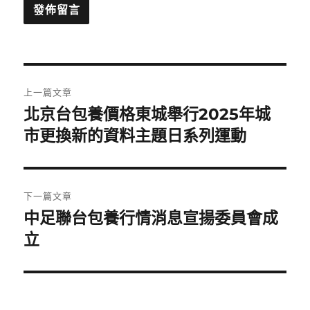
文
上一篇文章
章
北京台包養價格東城舉行2025年城
上
一
市更換新的資料主題日系列運動
導
篇
覽
文
章:
下一篇文章
中足聯台包養行情消息宣揚委員會成
下
一
立
篇
文
章: