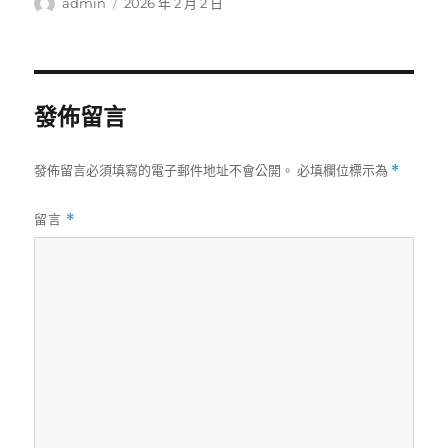
作
發
admin
2026 年 2 月 2 日
者
佈
日
期:
發佈留言
發佈留言必須填寫的電子郵件地址不會公開。
必填欄位標示為
*
留言
*