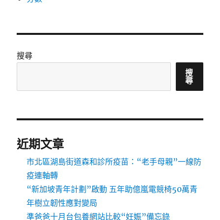
搜尋
搜
尋
近期文章
市北區湖島街道森和診所疫苗：“老手母親”一線防
疫連軸轉
“新加坡青年計劃”啟動 五年助億嵐電競椅50萬青
年樹立韌性應對變局
準爸爸十月台包養網站比較“妊娠”備忘錄