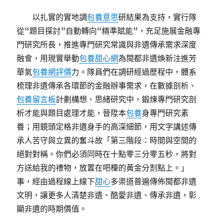
以扎實的實地調
包養意思
研結果為支持，實行隊
從“題目探討”自動轉向“精準賦能”，充足施展金融專
門研究所長，推進專門研究常識與非遺傳承需求深度
融會，用現實舉動
包養甜心網
為閩都非遺煥新注進芳
華氣
包養網評價
力。隊員們在調研經過歷程中，體系
梳理非遺傳承各環節的金融辦事需求，在數據剖析、
包養留言板
計劃構想、思緒研究中，鍛煉專門研究剖
析才能與題目處理才能，晉陞本
包養
身專門研究素
養；用鏡頭定格非遺身手的高深細節，用文字講述傳
承人苦守與立異的奮斗故「第三階段：時間與空間的
絕對對稱。你們必須同時在十點零三分零五秒，將對
方送給我的禮物，放置在吧檯的黃金分割點上。」
事，經由過程線上線下
甜心
多渠道普遍傳佈閩都非遺
文明，讓更多人清楚非遺、酷愛非遺、傳承非遺，彰
顯非遺的時期價值。