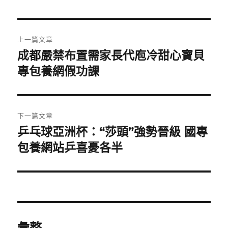
文
上一篇文章
章
成都嚴禁布置需家長代庖冷甜心寶貝
上
一
專包養網假功課
導
篇
覽
文
章:
下一篇文章
乒乓球亞洲杯：“莎頭”強勢晉級 國專
下
一
包養網站乒喜憂各半
篇
文
章:
彙整