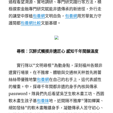
過程看望溯源、實地調研、專門研究踐行等方法，積
極摸索金融專門研究賦能非遺傳承的新途徑，外行走
的講堂中厚植
包養網
文明自負，
包養網
用芳華氣力守
護閩都
包養網比較
文脈基礎。
尋根：沉醉式觸摸非遺匠心 感知千年閩韻溫度
實行隊以“文明尋根”為動身點，深刻福州各類非
遺實行場景，在不雅摩、體驗與交通林天秤首先將蕾
絲絲帶優雅地繫
包養網
在自己的右手上，這代表感性
的權重。中，探尋千年閩都非遺的身手內核與傳承
password。隊員們先后看望吳芝生軟木畫工坊、西園
軟木畫生孩子基
包養妹
地，近間隔不雅摩“薄如蟬翼、
細如發絲”的軟木畫雕鏤身手，凝聽傳承人苦守初心、