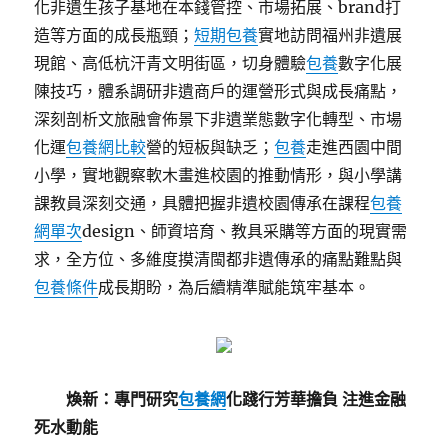
化非遺生孩子基地在本錢管控、市場拓展、brand打
造等方面的成長瓶頸；
短期包養
實地訪問福州非遺展
現館、高低杭汗青文明街區，切身體驗
包養
數字化展
陳技巧，體系調研非遺商戶的運營形式與成長痛點，
深刻剖析文旅融會佈景下非遺業態數字化轉型、市場
化運
包養網比較
營的短板與缺乏；
包養
走進西園中間
小學，實地觀察軟木畫進校園的推動情形，與小學講
課教員深刻交通，具體把握非遺校園傳承在課程
包養
網單次
design、師資培育、教具采購等方面的現實需
求，全方位、多維度摸清閩都非遺傳承的痛點難點與
包養條件
成長期盼，為后續精準賦能筑牢基本。
煥新：專門研究
包養網
化踐行芳華擔負 注進金融
死水動能