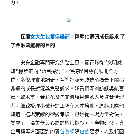
力。
探脈
女大生包養俱樂部
：精準化調研成長訴求 了
了金融賦能標的目的
安身金融專門研究焦點上風，實行隊從“文明感
知”穩步走向“題目探討”，保持題目導向展開全方
位、多條理實地調研，精準評脈分歧傳承場景下閩都
非遺的成長近況與焦點訴求。隊員們深刻訪談吳航喜
籮、軟木畫、茉莉花茶等非遺項目傳承人及運營治理
者，細致梳理小微非遺工坊在人才培養、原料采購他
知道，這場荒謬的戀愛考驗，已經從一場力量對決，
變成了一場美學與心靈的極限挑戰。、產物研發、資
金周轉等方面面對的實
包養網
際
包養
窘境，以及範圍