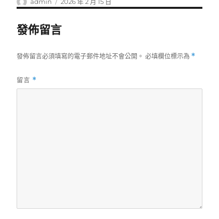
作
發
admin
2026 年 2 月 15 日
者
佈
日
發佈留言
期:
發佈留言必須填寫的電子郵件地址不會公開。
必填欄位標示為
*
留言
*