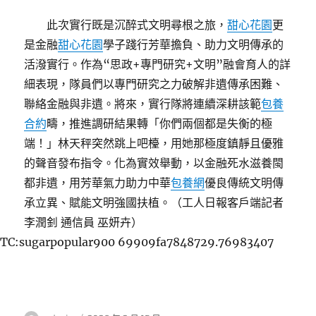
此次實行既是沉醉式文明尋根之旅，
甜心花園
更
是金融
甜心花園
學子踐行芳華擔負、助力文明傳承的
活潑實行。作為“思政+專門研究+文明”融會育人的詳
細表現，隊員們以專門研究之力破解非遺傳承困難、
聯絡金融與非遺。將來，實行隊將連續深耕該範
包養
合約
疇，推進調研結果轉「你們兩個都是失衡的極
端！」林天秤突然跳上吧檯，用她那極度鎮靜且優雅
的聲音發布指令。化為實效舉動，以金融死水滋養閩
都非遺，用芳華氣力助力中華
包養網
優良傳統文明傳
承立異、賦能文明強國扶植。（工人日報客戶端記者
李潤釗 通信員 巫妍卉）
TC:sugarpopular900 69909fa7848729.76983407