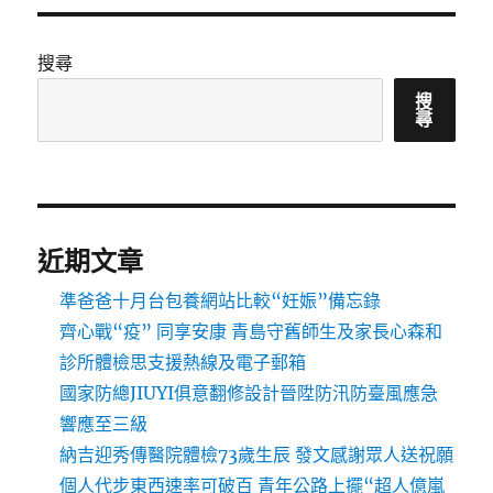
搜尋
搜
尋
近期文章
準爸爸十月台包養網站比較“妊娠”備忘錄
齊心戰“疫” 同享安康 青島守舊師生及家長心森和
診所體檢思支援熱線及電子郵箱
國家防總JIUYI俱意翻修設計晉陞防汛防臺風應急
響應至三級
納吉迎秀傳醫院體檢73歲生辰 發文感謝眾人送祝願
個人代步東西速率可破百 青年公路上擺“超人億嵐