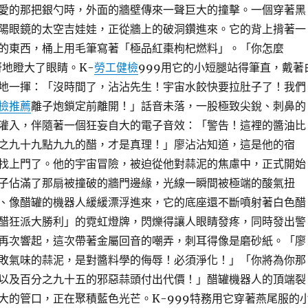
愛的那把銀勺時，外面的牆壁傳來一聲巨大的撞擊。一個穿著黑
陽眼鏡的太空吉娃娃，正從牆上的破洞鑽進來。它的背上揹著一
的東西，桶上用毛筆寫著「極品紅棗枸杞燃料」。「你怎麼
地瞪大了眼睛。K-
勞工健檢
999用它的小短腿站得筆直，戴著
地一揮：「沒時間了，沾沾先生！宇宙水餃快要拉肚子了！我們
檢推薦
離子炮鎖定前離開！」話音未落，一股極致尖銳、刺鼻的
灌入，伴隨著一個狂妄自大的電子音效：「警告！這裡的醬油比
之九十九點九九的醋，才是真理！」廖沾沾知道，這是他的宿
找上門了。他的宇宙冒險，被迫從他對蒜泥的焦慮中，正式開始
子佔滿了那扇被撞破的牆門邊緣，光線一瞬間被極端的酸氣扭
、像醋罐的機器人緩緩漂浮進來，它的底座還不斷噴射著白色醋
醋狂派大勝利」的霓虹燈牌，閃爍得讓人眼睛發疼，同時發出警
再次響起，這次帶著金屬回音的嘲弄，刺耳得像是磨砂紙。「廖
敗氣味的蒜泥，是對醬料學的侮辱！必須淨化！」「你將為你那
以及百分之九十五的邪惡蒜頭付出代價！」醋罐機器人的頂端裂
大的管口，正在聚積藍色光芒。K-999特務用它穿著燕尾服的