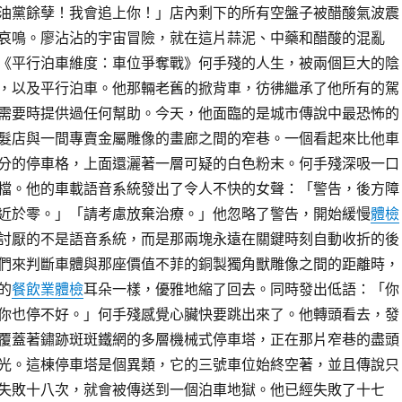
油黨餘孽！我會追上你！」店內剩下的所有空盤子被醋酸氣波震
哀鳴。廖沾沾的宇宙冒險，就在這片蒜泥、中藥和醋酸的混亂
《平行泊車維度：車位爭奪戰》何手殘的人生，被兩個巨大的陰
，以及平行泊車。他那輛老舊的掀背車，彷彿繼承了他所有的駕
需要時提供過任何幫助。今天，他面臨的是城市傳說中最恐怖的
髮店與一間專賣金屬雕像的畫廊之間的窄巷。一個看起來比他車
分的停車格，上面還灑著一層可疑的白色粉末。何手殘深吸一口
檔。他的車載語音系統發出了令人不快的女聲：「警告，後方障
近於零。」「請考慮放棄治療。」他忽略了警告，開始緩慢
體檢
討厭的不是語音系統，而是那兩塊永遠在關鍵時刻自動收折的後
們來判斷車體與那座價值不菲的銅製獨角獸雕像之間的距離時，
的
餐飲業體檢
耳朵一樣，優雅地縮了回去。同時發出低語：「你
你也停不好。」何手殘感覺心臟快要跳出來了。他轉頭看去，發
覆蓋著鏽跡斑斑鐵網的多層機械式停車塔，正在那片窄巷的盡頭
光。這棟停車塔是個異類，它的三號車位始終空著，並且傳說只
失敗十八次，就會被傳送到一個泊車地獄。他已經失敗了十七