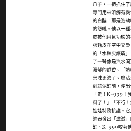
爪子，一把抓住了
專門用來溶解有機
的白醋！那是浩劫
的怒吼。他以一種
皮被他用氣功般的
張麵皮在空中交疊
的「水餃皮護盾」
了一聲像是汽水開
濃郁的麵香。「這
藥味更濃了。廖沾
到蒜泥缸前，使出
「走！K-999
料了！」「不行！
娃娃特務抗議。它
進器發出「滋滋」
缸、K-999咬