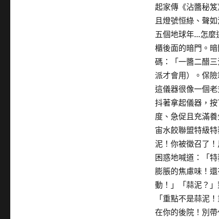
起家傳《沾醬秘笈
且燈號恒綠、聲如
五個地球年…怎麼
櫃後面的暗門。暗
碼：「一醬二醋三
派才會用）。保險
這儀器很像一個老
抖著拿起儀器，按
度、急促且充滿養
宙水餃聯盟特級特
泥！你被徵召了！
困惑地喊道：「特
膨脹的焦慮味！還
動！」「蒜泥？」
「重點不是蒜泥！
在你的後院！別帶