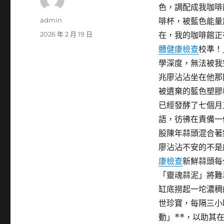
色，調配成我咖啡
作
admin
啡杯，被藍色能量
者
發
2026 年 2 月 19 日
在，我的咖啡館正
佈
體健康檢查
校準！
日
學深度，無法被我
期:
兆廖沾沾坐在他那
被遺棄的藍色塑膠
已經發酵了七個月
語，彷彿在責備一
股陳年蒜頭混合著
廖沾沾不安的不是
康檢查
新鮮蒜頭每
「靈魂蒜泥」將難
缸底撈起一坨濃稠
世珍寶，每隔三小
動」**，以助其