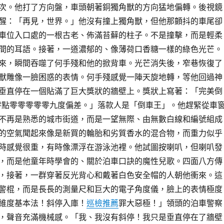
次。他打了方向盤，車頭朝著銅獨角獸的方向猛地偏轉。後視鏡
醒：「再見，世界。」他沒有撞上獨角獸，但他那顫抖的車尾卻
車位入口處的一根古老、佈滿苔蘚的柱子。不是撞擊，而是輕柔
間的耳語。接著，一道濃郁的、像薄荷口香糖一樣的綠色光芒。
來，瞬間吞噬了何手殘和他的掀背車。光芒消失後，窄巷恢復了
獸雕像一臉困惑的表情。何手殘感覺一陣天旋地轉，等他回過神
垂直停在一個貼滿了巨大獎狀的牆壁上。獎狀上寫著：「完美倒
點零零零零零九度偏差。」落款人是「倒車王」。他趕緊從車
不再是熟悉的城市街道，而是一望無際、由無數白線和編號組成
的空氣聞起來像是新買的輪胎和劣質香水的混合物，而重力似乎
時感覺很重，有時像漂浮在游泳池裡。他試圖按喇叭，但喇叭發
，而是他童年時學會的、關於泊車口訣的魔性兒歌。四面八方傳
，接著，一群穿著反光背心和戴著白色安全帽的人朝他衝來。這
警棍，而是長長的測量尺和巨大的電子角度儀，臉上的表情極度
維度基本法！斜停入庫！
巡檢推薦
罪大惡極！」領頭的泊車警察
，聲音充滿機械感。「我、我沒有斜停！我只是垂直停在了牆壁