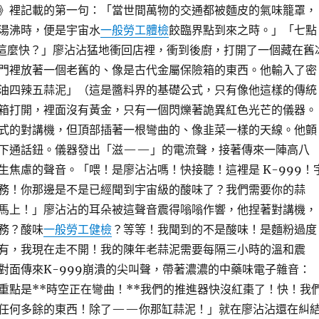
》裡記載的第一句：「當世間萬物的交通都被麵皮的氣味籠罩，
湯沸時，便是宇宙水
一般勞工體檢
餃臨界點到來之時。」「七點
這麼快？」廖沾沾猛地衝回店裡，衝到後廚，打開了一個藏在舊
門裡放著一個老舊的、像是古代金屬保險箱的東西。他輸入了密
油四辣五蒜泥」（這是醬料界的基礎公式，只有像他這樣的傳統
箱打開，裡面沒有黃金，只有一個閃爍著詭異紅色光芒的儀器。
式的對講機，但頂部插著一根彎曲的、像韭菜一樣的天線。他顫
下通話鈕。儀器發出「滋——」的電流聲，接著傳來一陣高八
生焦慮的聲音。「喂！是廖沾沾嗎！快接聽！這裡是 K-999！
務！你那邊是不是已經聞到宇宙級的酸味了？我們需要你的蒜
馬上！」廖沾沾的耳朵被這聲音震得嗡嗡作響，他捏著對講機，
務？酸味
一般勞工健檢
？等等！我聞到的不是酸味！是麵粉過度
有，我現在走不開！我的陳年老蒜泥需要每隔三小時的溫和震
對面傳來K-999崩潰的尖叫聲，帶著濃濃的中藥味電子雜音：
重點是**時空正在彎曲！**我們的推進器快沒紅棗了！快！我
任何多餘的東西！除了——你那缸蒜泥！」就在廖沾沾還在糾