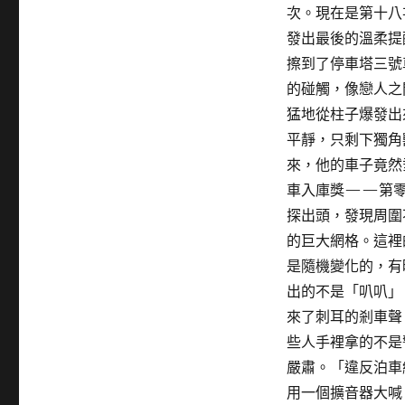
次。現在是第十八
發出最後的溫柔提
擦到了停車塔三號
的碰觸，像戀人之
猛地從柱子爆發出
平靜，只剩下獨角
來，他的車子竟然
車入庫獎——第零
探出頭，發現周圍
的巨大網格。這裡
是隨機變化的，有
出的不是「叭叭」
來了刺耳的剎車聲
些人手裡拿的不是
嚴肅。「違反泊車
用一個擴音器大喊