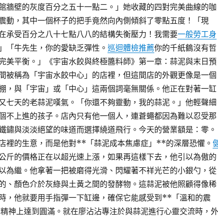
館牆壁的灰度百分之五十一點二。」她收藏的四對完美曲線的咖
震動，其中一個杯子的把手竟然向內側傾斜了零點五度！「現
在承受百分之八十七點八八的結構失衡壓力！我需要
一般勞工身
」「牛先生，你的愛缺乏彈性。
巡迴體檢推薦
你的千紙鶴沒有哲
完美平衡。」《宇宙水餃與終極醬料師》第一章：蒜泥與末日預
間被稱為「宇宙水餃中心」的店裡，但這間店的外觀更像是一個
棚，與「宇宙」或「中心」這兩個詞毫無關係。他正在對著一缸
又七天的老蒜泥嘆氣。「你還不夠靈動，我的蒜泥。」他輕聲細
個不上進的孩子。店內只有他一個人，連蒼蠅都因為難以忍受那
鐵鏽與淡淡絕望的味道而選擇繞道飛行。今天的營業額是：零。
店裡的生意，而是他對**「蒜泥成本焦慮症」**的深層恐懼。
公斤的價格正在以超光速上漲，如果再這樣下去，他引以為傲的
以為繼。他拿著一把被磨得光滑、閃耀著不祥光芒的小銀勺，從
的、顏色介於灰綠與土黃之間的發酵物。這蒜泥被他照顧得像稀
時，他就要用手指彈一下缸邊，確保它能感受到**「溫和的震
在精神上達到圓滿。就在廖沾沾專注於與蒜泥進行心靈交流時，