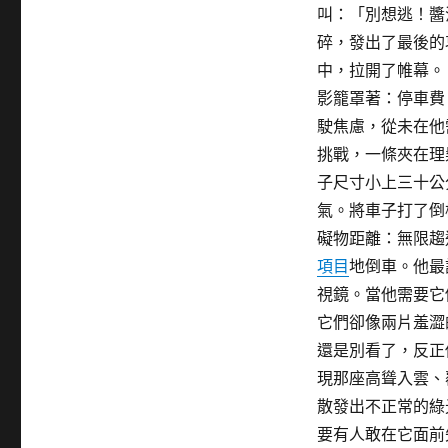
叫：「別想逃！醬
碎，發出了最後的
中，拉開了帷幕。
影籠罩著：停車費
駛焦慮，從未在他
挑戰，一條夾在理
子尺寸小上三十公
氣。將車子打了倒
礙物距離：無限趨
項目
地倒車。他最
視鏡。當他需要它
它們卻像兩片羞澀
還是別看了，反正
現那座高聳入雲、
散發出不正常的綠
要有人敢在它面前