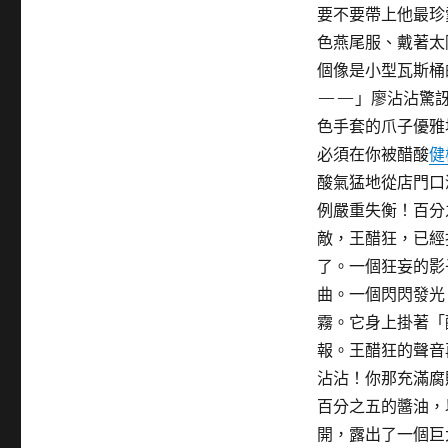
要不要帶上他最珍
色燕尾服、戴著太
個像是小型瓦斯桶
——」廖沾沾驚訝
色手套的爪子優雅
必須在你被醋酸
健
酸氣猛地從店門口
例嚴重失衡！百分
敵，王醋狂，已經
了。一個狂妄的影
曲。一個閃閃發光
霧。它身上掛著「
報。王醋狂的聲音
沾沾！你那充滿腐
百分之五的醬油，
開，露出了一個巨