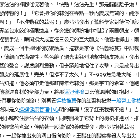
廖沾沾的褲腳催促著他。「快點！沾沾先生！那是醋酸離子炮！
發酵物的！」「它會把你的蒜泥在零點一秒內變成無菌的、純淨
啊！」「不准動我的蒜泥！」廖沾沾發出了醬料學家對待信仰般
專業包水餃的極限速度，從旁邊的麵粉堆中抓起了兩團麵皮。麵
捏製手法，瞬間擴大成直徑三公尺的巨大麵皮。他猛地擲出，兩
，變成一個半透明的防禦護盾。這就是家傳《沾醬秘笈》中記載
，薄韌而充滿彈性。藍色離子炮光束猛烈地擊中麵皮護盾，發出
蓋的聲音。護盾劇烈震動，但奇蹟般地擋住了攻擊，只是散發出
麵皮的延展性！完美！但撐不了太久！」K-999焦急地大喊，
沾知道，他必須帶走他那缸陳年老蒜泥，那是宇宙的希望。他跑
他搬運食材的全部力量，將那
巡迴健檢
口比他還胖的缸抱起。
！我們要從後院逃跑！別再管
巡檢推薦
你的紅棗枸杞燃
一般勞工健
燃料是文
巡迴健康管理中心
明的基礎！沒了紅棗我飛不遠！」吉
用小嘴咬住廖沾沾的衣領，同時開啟了它背上的枸杞推進器。推
的輕微煎煮聲，伴隨著一股濃郁的蔘味爆發。廖沾沾抱著蒜泥
著他，一起從撞出來的洞口衝向後院。王醋狂的醋罐機器人發出尖