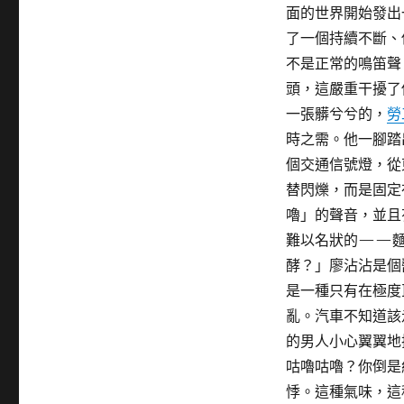
面的世界開始發出
了一個持續不斷、
不是正常的鳴笛聲
頭，這嚴重干擾了
一張髒兮兮的，
勞
時之需。他一腳踏
個交通信號燈，從
替閃爍，而是固定
嚕」的聲音，並且
難以名狀的——麵
酵？」廖沾沾是個
是一種只有在極度
亂。汽車不知道該
的男人小心翼翼地
咕嚕咕嚕？你倒是
悸。這種氣味，這