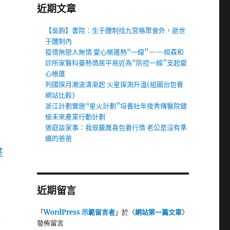
近期文章
【吳鉤】書院：生于體制找九宮格聚會外，逝世
于體制內
疫情無戀人無情 愛心帳篷熱“一線”——桓森和
診所家醫科臺熱情居平易近為“防控一線”支起愛
心帳篷
列國探月潮波濤漸起 火星探測升溫(組圖台包養
網站比較)
浙江計劃實施“星火計劃”培養壯年夜秀傳醫院健
檢未來產業行動計劃
張庭談家事：我很嚴厲喜包養行情 老公是沒有準
繩的爸爸
健
近期留言
「
WordPress 示範留言者
」於〈
網站第一篇文章
〉
外
發佈留言