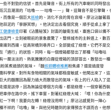
一些不對勁的信號。首先是聲音。街上所有的汽車喇叭同時發出
低沉且潮濕的「咕嚕——咕嚕——」聲。這聲音不是引擎聲，
，而像是一個巨大
巡檢
的、消化不良的胃在哀嚎。廖沾沾皺著眉
他蒜泥的「寧靜冥想」。他決定出去看個究竟，順手從桌上拿了
工健康檢查
印著《沾醬秘笈》封面的皺衛生紙，塞進口袋以備不
出店門，立刻被眼前的景象震驚了。整條城市的主幹道上，數百
東邊到西邊，從高架橋到巷弄口，全部變成了綠燈。它們不是交
在「通行」的狀態，同時，每一個燈箱都發出了那種「咕嚕咕
有一層淡淡的、熱氣騰騰的白霧從燈箱的頂部冒出，散發出一種
粉蒸煮過頭的氣味。「麵
巡迴體檢推薦
粉焦慮？還是過度發
醬料學家，對所有食物相關的氣味都極度敏感。他聞出來了，這
巨大的麵團因為壓力過大而散發出的氣味。街上的行人陷入了混
走還是該停，因為無論從哪個方向看，都是綠燈。一個穿著西裝
把車停在路中央，搖下車窗，對著紅綠燈大喊：「喂！你為什麼
紅一下啊！我要向左轉！綠燈沒用啊！」廖沾沾感覺到一陣心
種不祥的「咕嚕」聲，與他兒時聽到的家傳預言不謀而合。他想