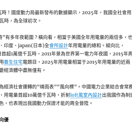
億千瓦時！國度動力局最新發布的數據顯示，2025年，我國全社會用
千瓦時，為全球初次。
瓦時”有多年夜範圍？橫向看，相當于美國全年用電量的兩倍多，
印度、japan(日本)全
會所設計
年用電量的總和。縱向比，
量首超1萬億千瓦時，2011年景為世界第一電力年夜國，2015年
用
養生住宅
電題目，2025年用電量相當于2015年用電量的近兩
要經濟體中盡無僅有。
為經濟社會運轉的“晴雨表”“風向標”。中國電力企業結合會常
，用電量首超10萬億千瓦時，折射
loft風室內設計
出我國作為制
色，也表現出我國動力保證才能的周全晉陞。
向優