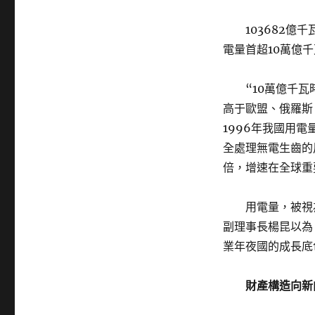
103682
電量首超10萬億
“10萬億千
高于歐盟、俄羅斯、
1996年我國用電
全處理無電生齒的
倍，增速在全球重
用電量，被視
副理事長楊昆以為
業年夜國的成長底
財產構造向新