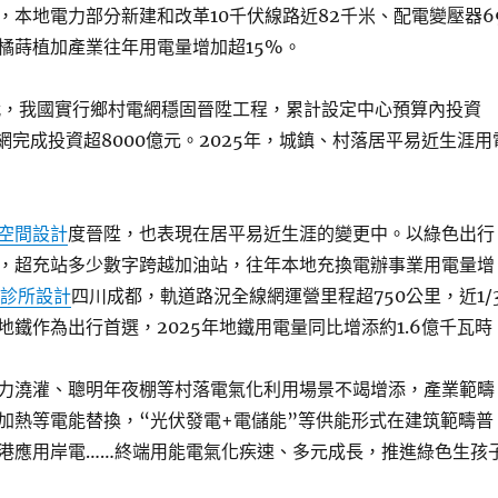
，本地電力部分新建和改革10千伏線路近82千米、配電變壓器6
橘蒔植加產業往年用電量增加超15%。
代，我國實行鄉村電網穩固晉陞工程，累計設定中心預算內投資
網完成投資超8000億元。2025年，城鎮、村落居平易近生涯用
空間設計
度晉陞，也表現在居平易近生涯的變更中。以綠色出行
，超充站多少數字跨越加油站，往年本地充換電辦事業用電量增
診所設計
四川成都，軌道路況全線網運營里程超750公里，近1/
地鐵作為出行首選，2025年地鐵用電量同比增添約1.6億千瓦時
力澆灌、聰明年夜棚等村落電氣化利用場景不竭增添，產業範疇
加熱等電能替換，“光伏發電+電儲能”等供能形式在建筑範疇普
港應用岸電……終端用能電氣化疾速、多元成長，推進綠色生孩