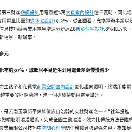
國第三財產
遊艇設計
用電量近2萬
大直室內設計
億千瓦時，同比增
會用電量比重約
退休宅設計
19.2%。從全國看，充換電辦事業以
信息技巧辦事業用電量增速分辨達48
樂齡住宅設計
.8%和17%
新場景、新辦事。
多元
化率約30%，城鄉居平易近生涯用電量差距慢慢減少
力生孩子和花費電
商業空間室內設計
氣化趨向顯明，終端用能電
跨越重要發財經濟體，進一個步驟帶動用電量攀升。
，是云南玉溪新平彝族傣族自治縣的支柱財產之一。“往年投進
智能微噴聰明澆灌體系，完成全園主動澆灌，效力比傳統方法晉陞
氏農業無限公司技巧中
空間心理學
間任務職員張躍強先容。為知足