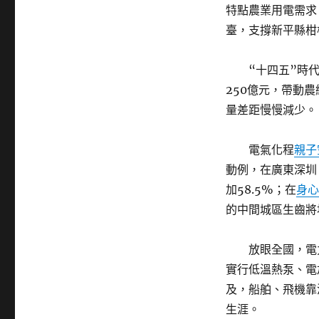
特點農業用電需求
臺，支撐新平縣柑
“十四五”時
250億元，帶動農
量差距慢慢減少。
電氣化程
親子
動例，在廣東深圳
加58.5%；在
身心
的中間城區生齒將
放眼全國，電
實行低溫熱泵、電
及，船舶、飛機靠
生涯。