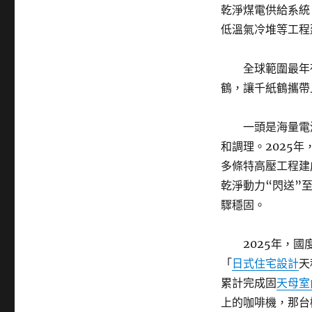
乾淨煤電供給系統
低溫氣冷堆等工程
全球範圍最年
鶴，讓千紙鶴攜帶
一頭是海量電
和調理。2025
多條特高壓工程建
乾淨動力“閃送”
驟穩固。
2025年，
「
日式住宅設計
天
累計完成固
天母室
上的咖啡機，那台