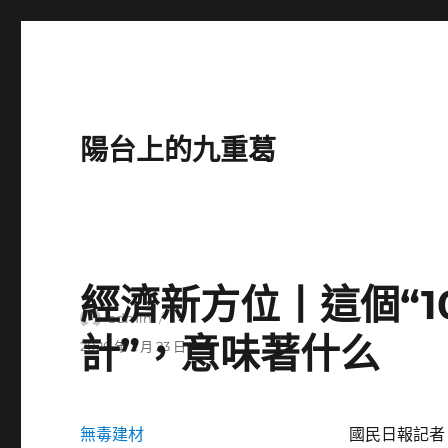
陽台上的九重葛
經濟新方位丨這個“1
作
admin
計”，意味著什么
者
發
2026 年 2 月 23 日
佈
日
期:
無毒建材
國民日報記者