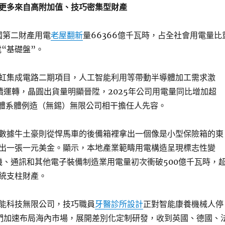
更多來自高附加值、技巧密集型財產
我國第二財產用電
老屋翻新
量66366億千瓦時，占全社會用電量比
“基礎盤”。
虹集成電路二期項目，人工智能利用等帶動半導體加工需求激
續運轉，晶圓出貨量明顯晉陞，2025年公司用電量同比增加超
導體系體例造（無錫）無限公司相干擔任人先容。
數據牛土豪則從悍馬車的後備箱裡拿出一個像是小型保險箱的東
出一張一元美金。顯示，本地產業範疇用電構造呈現標志性變
算機、通訊和其他電子裝備制造業用電量初次衝破500億千瓦時，
統支柱財產。
能科技無限公司，技巧職員
牙醫診所設計
正對智能康養機械人停
們加速布局海內市場，展開差別化定制研發，收到英國、德國、