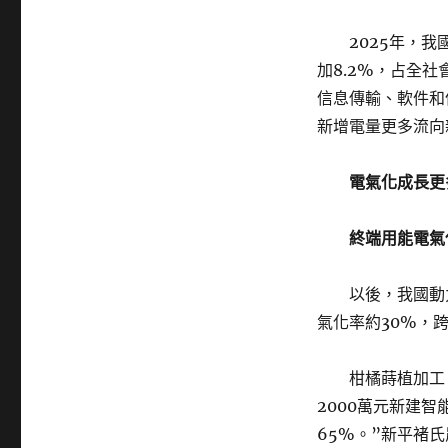
2025年，我
加8.2%，占全社
信息傳輸、軟件和
新增電量更多流向
電氣化成長更
終端用能電氣
以後，我國動
氣化率約30%，
柑橘蒔植加工
2000萬元新建
65%。”新平褚