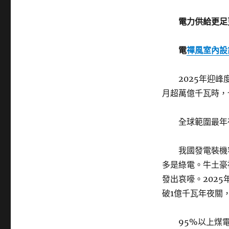
電力供給更足
電
禪風室內設
2025年迎
月超萬億千瓦時，
全球範圍最年
我國發電裝機
多是綠電。牛土豪
發出哀嚎。202
破1億千瓦年夜關
95%以上煤