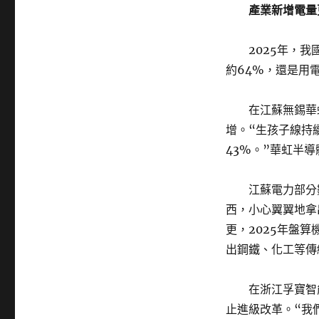
產業新增電量
2025年，
約64%，還是用電
在江蘇無錫華
增。“生孩子線持
43%。”華虹半
江蘇電力部分
西，小心翼翼地拿
更，2025年盤
出鋼鐵、化工等傳
在浙江孚寶智
止進級改革。“我