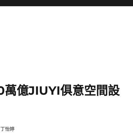
0萬億JIUYI俱意空間設
 丁怡婷