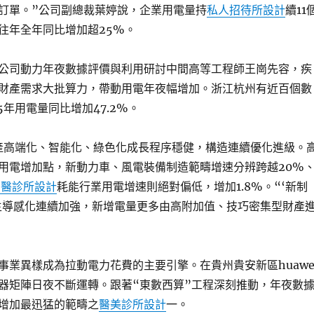
訂單。”公司副總裁葉婷說，企業用電量持
私人招待所設計
續11
往年全年同比增加超25%。
公司動力年夜數據評價與利用研討中間高等工程師王崗先容，疾
財產需求大批算力，帶動用電年夜幅增加。浙江杭州有近百個數
5年用電量同比增加47.2%。
財產高端化、智能化、綠色化成長程序穩健，構造連續優化進級。
用電增加點，新動力車、風電裝備制造範疇增速分辨跨越20%
中醫診所設計
耗能行業用電增速則絕對偏低，增加1.8%。“‘新制
主導感化連續加強，新增電量更多由高附加值、技巧密集型財產
事業異樣成為拉動電力花費的主要引擎。在貴州貴安新區huawe
器矩陣日夜不斷運轉。跟著“東數西算”工程深刻推動，年夜數
增加最迅猛的範疇之
醫美診所設計
一。