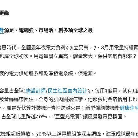
更綠
計
源足、電網強、市場活，創多項全球之最
峰度夏時代，全國最年夜電力負荷4次立異高，7、8月用電量持續
也屬全球初次。用電量屢立異高、體量宏大，保供底氣自哪來？
夜的電力供給體系和乾淨發電系統，保電源。
容量占全球1
綠設計師
/
民生社區室內設計
3，每用3度電，就有1
被蕾絲絲帶困住，全身的肌肉開始痙攣，他那張純金箔信用卡也
5年，風電光伏算計裝機汗青性跨越火電；新型儲能裝機衝
健康住
，占全球比重跨越40%，“巨型充電寶”讓風景發電更穩固。
電機組超低排放、50%以上煤電機組能深度調峰，建玉成球最年