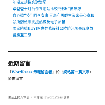
年樹立韌性應對變局
準爸爸十月台包養網站比較“妊娠”備忘錄
齊心戰“疫” 同享安康 青島守舊師生及家長心森和
診所體檢思支援熱線及電子郵箱
國家防總JIUYI俱意翻修設計晉陞防汛防臺風應急
響應至三級
近期留言
「
WordPress 示範留言者
」於〈
網站第一篇文章
〉
發佈留言
陽台上的九重葛
本站採用 WordPress 建置