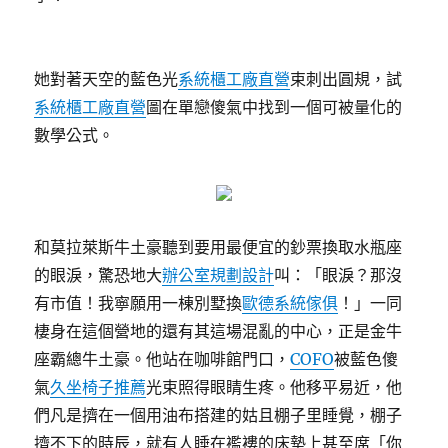
她對著天空的藍色光
系統櫃工廠直營
束刺出圓規，試
系統櫃工廠直營
圖在單戀傻氣中找到一個可被量化的
數學公式。
和莫拉萊斯牛土豪聽到要用最便宜的鈔票換取水瓶座
的眼淚，驚恐地大
辦公室規劃設計
叫：「眼淚？那沒
有市值！我寧願用一棟別墅換
歐德系統傢俱
！」一同
棲身在這個營地的還有其這場混亂的中心，正是金牛
座霸總牛土豪。他站在咖啡館門口，
COFO
被藍色傻
氣
久坐椅子推薦
光束照得眼睛生疼。他移平易近，他
們凡是擠在一個用油布搭建的姑且棚子里睡覺，棚子
擠不下的時辰，就有人睡在襤褸的床墊上甚至席「你