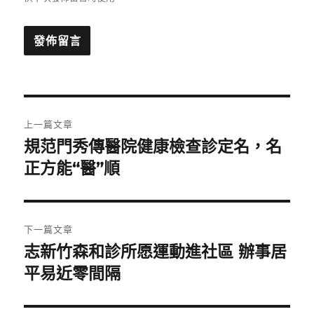
文
上一篇文章
章
規范門秀傳醫院健康檢查診定名，名
上
一
正方能“醫”順
導
篇
覽
文
章:
下一篇文章
志新竹森和診所愿運動進社區 辦事居
下
一
平易近零間隔
篇
文