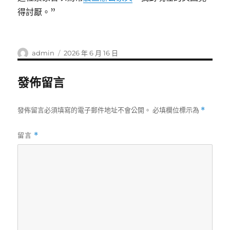
得討厭。”
作
發
admin
2026 年 6 月 16 日
者
佈
日
發佈留言
期:
發佈留言必須填寫的電子郵件地址不會公開。
必填欄位標示為
*
留言
*