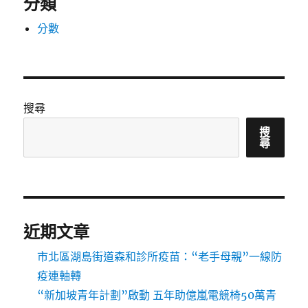
分類
分數
搜尋
搜
尋
近期文章
市北區湖島街道森和診所疫苗：“老手母親”一線防
疫連軸轉
“新加坡青年計劃”啟動 五年助億嵐電競椅50萬青