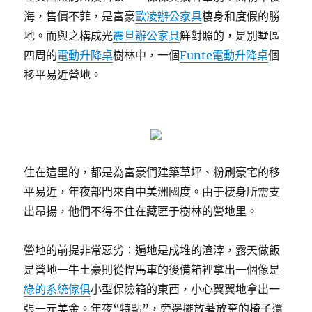
海，售價不菲，是富豪
歐凌辦公家具
棲身和度假的勝
地。而與之構成光
震旦辦公家具
鮮對照的，是別墅區
四周的
電動升降桌
樹林中，一個
Funte電動升降桌
個
移平易近營地。
住在這里的，都是為富豪們建築草坪、粉刷豪宅的移
平易近，年夜部門來自中美洲國度。由于棲身所需支
出昂揚，他們不得不住在藏匿于樹林的營地里。
營地的前提非常惡劣：遍地是成堆的渣滓，露天做飯
是營地一牛土豪則從悍馬車的後備箱裡拿出一個像是
綠的系統傢俱
小型保險箱的東西，小心翼翼地拿出一
張一元美金。年夜“特點”，旁邊擺放著放棄的椅子還