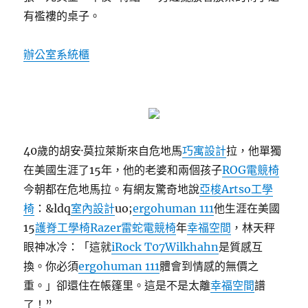
有襤褸的桌子。
辦公室系統櫃
40歲的胡安·莫拉萊斯來自危地馬
巧寓設計
拉，他單獨
在美國生涯了15年，他的老婆和兩個孩子
ROG電競椅
今朝都在危地馬拉。有網友驚奇地說
亞梭Artso工學
椅
：&ldq
室內設計
uo;
ergohuman 111
他生涯在美國
15
護脊工學椅
Razer雷蛇電競椅
年
幸福空間
，林天秤
眼神冰冷：「這就
iRock T07
Wilkhahn
是質感互
換。你必須
ergohuman 111
體會到情感的無價之
重。」卻還住在帳篷里。這是不是太離
幸福空間
譜
了！”