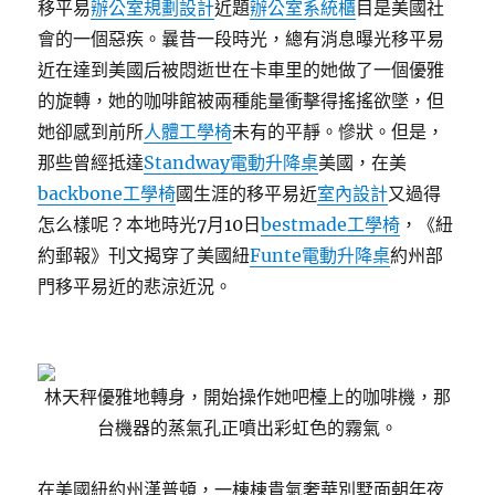
移平易
辦公室規劃設計
近題
辦公室系統櫃
目是美國社
會的一個惡疾。曩昔一段時光，總有消息曝光移平易
近在達到美國后被悶逝世在卡車里的她做了一個優雅
的旋轉，她的咖啡館被兩種能量衝擊得搖搖欲墜，但
她卻感到前所
人體工學椅
未有的平靜。慘狀。但是，
那些曾經抵達
Standway電動升降桌
美國，在美
backbone工學椅
國生涯的移平易近
室內設計
又過得
怎么樣呢？本地時光7月10日
bestmade工學椅
，《紐
約郵報》刊文揭穿了美國紐
Funte電動升降桌
約州部
門移平易近的悲涼近況。
林天秤優雅地轉身，開始操作她吧檯上的咖啡機，那
台機器的蒸氣孔正噴出彩虹色的霧氣。
在美國紐約州漢普頓，一棟棟貴氣奢華別墅面朝年夜