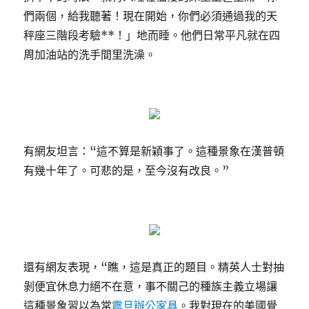
們兩個，給我聽著！現在開始，你們必須通過我的天
秤座三階段考驗**！」地而睡。他們日常平凡就在四
周加油站的洗手間里洗澡。
有網友坦言：“這不算是新穎事了。這種景象在漢普頓
有幾十年了。可悲的是，至今沒有改良。”
還有網友表現，“瞧，這是真正的題目。精英人士對抽
剝便宜休息力絕不在意，事不關己的種族主義立場讓
這種景象習以為常
震旦辦公家具
。我對現在的美國覺