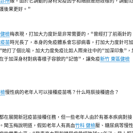
病診所
緣。由於它調動的身材免疫因子和細胞是紛歧樣的，調動
護後果更好。”
人健檢
梅表現，打加大力度針是非常需要的，“曾經打了前兩針的
疹疫苗
時光長了，本身的免疫體系會忘卻病毒，打加大力度針可
”她打了個比喻，加大力度免疫比如人際來往中的“加深印象”，
在于加深身材對病毒樣子容貌的“記憶”，讓免疫
新竹 東區健檢
健檢
慢性病的老年人可以接種疫苗嗎？什么時辰接種適合？
在展開新冠疫苗接種任務，但一些老年人由於有基本疾病對接
。聞玉梅說明道，假如老年人有高血
竹科 健檢
壓、糖尿病等慢