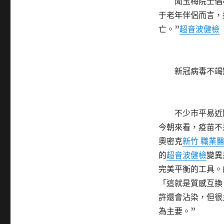
聞玉梅院士倡導
于老年伴侶而言，
亡。”
超音波健檢
新冠病毒不竭變
不少市平易近關
今朝來看，疫苗不
奧密克
新竹 職業
的
超音波健檢
變異
完美平衡的工具。
「這就是質感互換
許還會沾染，但很
為主要。”