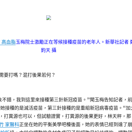
 高血脂
玉梅院士激勵正在等候接種疫苗的老年人。
新華社記者 
鈞天 攝
要打嗎？混打後果若何？
不錯，我到這里來接種第三針新冠疫苗。”聞玉梅告知記者，
針她接種的是滅活疫苗，第三針接種的是重組新冠病毒疫苗。“加
，打異源也可以，但試驗證實，打異源的後果更好，林天秤，那
竹 家醫科
正坐在她的平衡美學吧檯後面，她的表情已經到達了