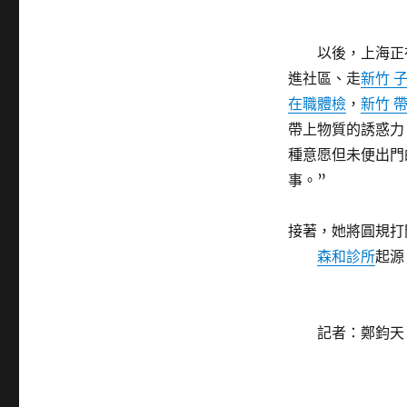
以後，上海正在
進社區、走
新竹 
在職體檢
，
新竹 
帶上物質的誘惑力
種意愿但未便出門
事。”
接著，她將圓規打
森和診所
起源
記者：鄭鈞天