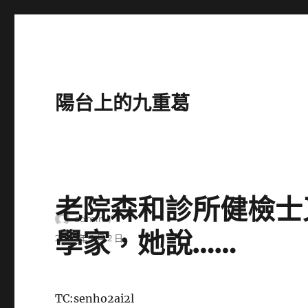
陽台上的九重葛
老院森和診所健檢士
作
admin
學家，她說……
者
發
2026 年 2 月 2 日
佈
日
期:
TC:senho2ai2l