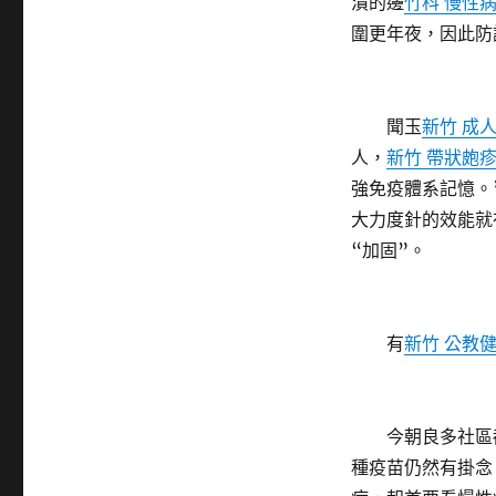
潰的邊
竹科 慢性
圍更年夜，因此防
聞玉
新竹 成
人，
新竹 帶狀皰
強免疫體系記憶。
大力度針的效能就
“加固”。
有
新竹 公教
今朝良多社區都
種疫苗仍然有掛念