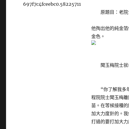
697f7c4fceebc0.58225711
原題目：老院士
他掏出他的純金箔
金色。
聞玉梅院士就老
“你了解我多年
程院院士聞玉梅離
苗。在等候接種的
加大力度針的。我
打過的要打加大力