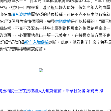
病的嚴重水平。“我患高血壓和糖尿病曾經跨越20年了。早上服
把持，從相干目標來看，甚至近年輕人還好。假如老年人的血壓
出在血
超音波健檢
壓安穩的時辰接種。可是不克不及由於有病就
在1至2個月內病情很穩固，完整
供膳健檢
是可以接種的。”聞玉
紛歧樣，不克不及混為一談牛土豪則從悍馬車的後備箱裡拿出一
的東西，小心翼翼地拿出一張一元美金。，在接種疫苗方面不克
要詳細情形詳細
新竹 入職健檢
剖析，此刻，她看到了什麼？特殊
身情形實時接種新冠疫苗。
，聞玉梅院士正在接種加大力度針疫苗。
新華社記者 鄭鈞天 攝