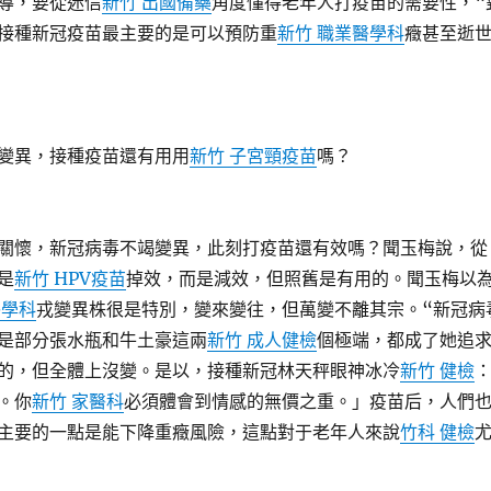
，要從迷信
新竹 出國備藥
角度懂得老年人打疫苗的需要性，“
接種新冠疫苗最主要的是可以預防重
新竹 職業醫學科
癥甚至逝
異，接種疫苗還有用用
新竹 子宮頸疫苗
嗎？
懷，新冠病毒不竭變異，此刻打疫苗還有效嗎？聞玉梅說，從
是
新竹 HPV疫苗
掉效，而是減效，但照舊是有用的。聞玉梅以
醫學科
戎變異株很是特別，變來變往，但萬變不離其宗。“新冠病
是部分張水瓶和牛土豪這兩
新竹 成人健檢
個極端，都成了她追
的，但全體上沒變。是以，接種新冠林天秤眼神冰冷
新竹 健檢
。你
新竹 家醫科
必須體會到情感的無價之重。」疫苗后，人們
主要的一點是能下降重癥風險，這點對于老年人來說
竹科 健檢