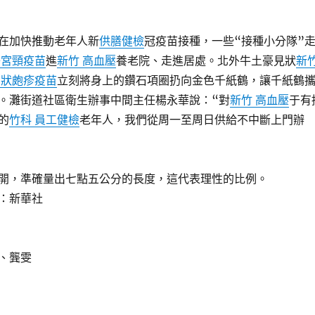
加快推動老年人新
供膳健檢
冠疫苗接種，一些“接種小分隊”
子宮頸疫苗
進
新竹 高血壓
養老院、走進居處。北外牛土豪見狀
新
帶狀皰疹疫苗
立刻將身上的鑽石項圈扔向金色千紙鶴，讓千紙鶴
。灘街道社區衛生辦事中間主任楊永華說：“對
新竹 高血壓
于有
的
竹科 員工健檢
老年人，我們從周一至周日供給不中斷上門辦
開，準確量出七點五公分的長度，這代表理性的比例。
：新華社
、龔雯