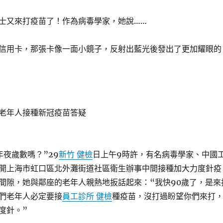
又來打疫苗了！作為病毒學家，她說……
信用卡，那張卡像一面小鏡子，反射出藍光後發出了更加耀眼的
年人接種新冠疫苗答疑
夜歲數嗎？”29
新竹 健檢
日上午9時許，有名病毒學家、中國
開上海市虹口區北外灘街道社區衛生辦事中間接種加大力度針疫
間隙，她與鄰座的老年人親熱地扳話起來：“我快90歲了，是來
們老年人必定要接
員工診所 健檢
種疫苗，沒打過盼望你們來打
度針。”