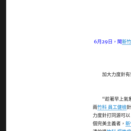
6月29日，聞
新竹
加大力度針有需
“趁著早上氣象
兩
竹科 員工健檢
力度針打同源可以
個完美主義者，
新