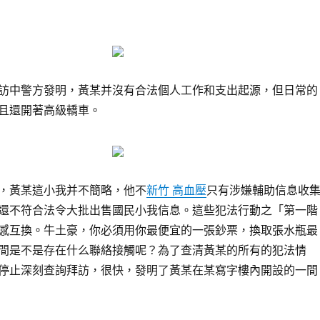
訪中警方發明，黃某并沒有合法個人工作和支出起源，但日常的
且還開著高級轎車。
，黃某這小我并不簡略，他不
新竹 高血壓
只有涉嫌輔助信息收
還不符合法令大批出售國民小我信息。這些犯法行動之「第一階
感互換。牛土豪，你必須用你最便宜的一張鈔票，換取張水瓶最
間是不是存在什么聯絡接觸呢？為了查清黃某的所有的犯法情
停止深刻查詢拜訪，很快，發明了黃某在某寫字樓內開設的一間