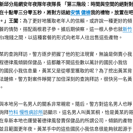
新邱分局網安年夜隊年夜隊長 「第三階段：時間與空間的絕對
在十點零三分零五秒，將對方送給
安慎 健檢
我的禮物，放置在
。」王闖：
為了更好地獲取老年人的信賴，或許說一種更好的傾
餐的情勢，搭配兩根君子參。據后期偵察，這一根人參也就
新竹
到1塊錢之間，以這種套餐的形式向老年人往出售這些產物。
某的查詢拜訪，警方逐步把握了他的犯法現實，無論是倒賣小我
程德律風傾銷保健品，這都離不開這些數以萬計的國民小我信
的國民小我信息量，黃某又是從哪里獲取的呢？為了挖出黃某背
法鏈條，警方對案件睜開了加倍深刻的查詢拜訪，很快另一名黃
。
與本地另一名男人的關系非常親密。隨后，警方對這名男人也睜
詢拜
竹科 慢性病診所
訪顯示，這名男人叫黃某桐，恰是黃某的
在阜新本地也運營著德律風發賣保健品的所謂公司，傾銷的產物
並且範圍更年夜。黃某手中的這些國民小我信息很能夠就起源于