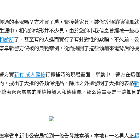
經過的事況嗎？方才買了房，緊接著家具、裝修等傾銷德律風就
生涯中，相似的情形并不少見，由於您的小我信息曾經被一些心
和診所
了，甚至有的人進而實行了有針對性的欺騙。不久前，公
寧阜新警方偵破的典範案例，從而揭開了這些傾銷來電背后的機
警方實
新竹 成人健檢
行抓捕時的現場畫面，舉動中，警方在這
內，搜出了大批的各類保健品。除此之外還發明了大批的表格
新
記錄著密密層層的聯絡接觸人和德律風，那么這畢竟是一路如何
月，遼寧省阜新市公安局接到一條告發線索稱，本地有一名男人正
超