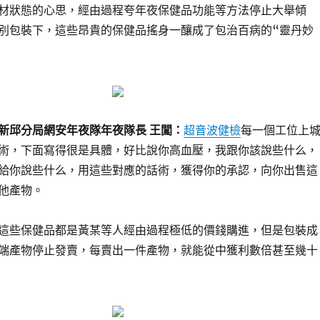
材狀態的心思，經由過程夸年夜保健品功能等方法停止大舉傾
別包裝下，這些昂貴的保健品搖身一釀成了包治百病的“靈丹妙
新邱分局網安年夜隊年夜隊長 王闖：
超音波健檢
每一個工位上
術，下面寫得很是具體，好比說你高血壓，我跟你該說些什么，
給你說些什么，用這些對應的話術，獲得你的承認，向你出售這
他產物。
這些保健品都是黃某等人經由過程極低的價錢購進，但是包裝成
端產物停止發賣，每賣出一件產物，就能從中獲利數倍甚至幾十