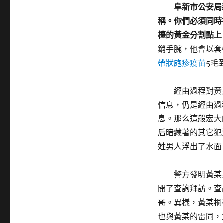
阜新市公安局
稱。你們必須同時
檯的黃金分割點上
銷手腕，他會以套
帶狀皰疹疫苗
5毛
經由過程對黃
信息，仍是經由過
息。那么這般宏大
后暗藏著的其它犯
姓男人浮出了水面
警方發明黃某
開了查詢拜訪。查
哥。異樣，黃某桐
也與黃某的雷同，