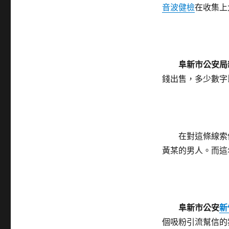
音波健檢
在收集上
阜新市公安局
錢出售，多少數字
在對這條線索
黃某的男人。而這
阜新市公安
新
個吸粉引流幫信的