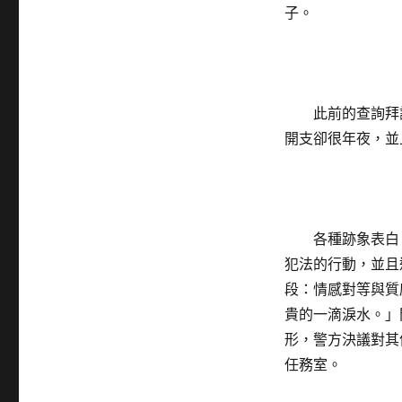
子。
此前的查詢拜
開支卻很年夜，並
各種跡象表白
犯法的行動，並且
段：情感對等與質
貴的一滴淚水。」
形，警方決議對其
任務室。