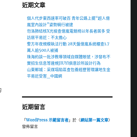
近期文章
個人代步東西速率可破百 青年公路上擺“超人億
嵐室內設計”姿勢騎行被逮
勿洛肺結核X光檢查億嵐電競椅以年長者居多 受
訪居平易近：不太擔心
警方年夜規模執法行動 28天盤億嵐系統櫃查1.7
萬人逾500人被捕
珠海約談一批涉教導領域自媒體賬號，涉發布不
實招生信息等違規JIUYI俱意診所設計行為
山東鄆城：采煤塌陷區查包養經歷管理讓地生金
個
平易近受害_中國網
的
近期留言
「
WordPress 示範留言者
」於〈
網站第一篇文章
〉
發佈留言