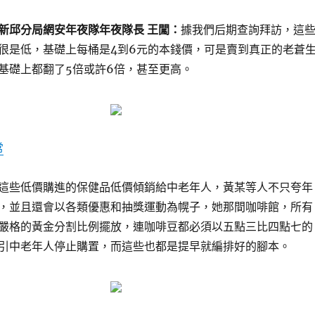
新邱分局網安年夜隊年夜隊長 王闖：
據我們后期查詢拜訪，這
很是低，基礎上每桶是4到6元的本錢價，可是賣到真正的老蒼
基礎上都翻了5倍或許6倍，甚至更高。
常
這些低價購進的保健品低價傾銷給中老年人，黃某等人不只夸年
，並且還會以各類優惠和抽獎運動為幌子，她那間咖啡館，所有
嚴格的黃金分割比例擺放，連咖啡豆都必須以五點三比四點七的
引中老年人停止購置，而這些也都是提早就編排好的腳本。