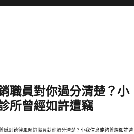
銷職員對你過分清楚？小
診所曾經如許遭竊
曾感到德律風傾銷職員對你過分清楚？小我信息能夠曾經如許遭