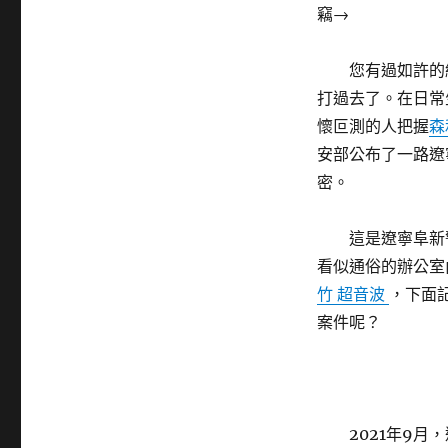
竊→
您有過如許的
打過去了。在日常
懷叵測的人把握
森
安部公布了一路遼
密。
這是遼寧阜新
看似通俗的辦公室
竹 超音波
，下面
案件呢？
2021年9