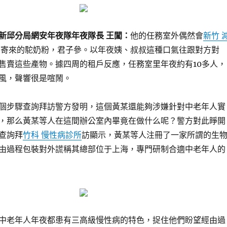
新邱分局網安年夜隊年夜隊長 王闖：
他的任務室外偶然會
新竹 
郵寄來的駝奶粉，君子參。以年夜姨、叔叔這種口氣往跟對方對
售賣這些產物。據四周的租戶反應，任務室里年夜約有10多人，
風，聲響很是喧鬧。
個步驟查詢拜訪警方發明，這個黃某還能夠涉嫌針對中老年人實
，那么黃某等人在這間辦公室內畢竟在做什么呢？警方對此睜開
查詢拜
竹科 慢性病診所
訪顯示，黃某等人注冊了一家所謂的生
由過程包裝對外謊稱其總部位于上海，專門研制合適中老年人的
中老年人年夜都患有三高級慢性病的特色，捉住他們盼望經由過