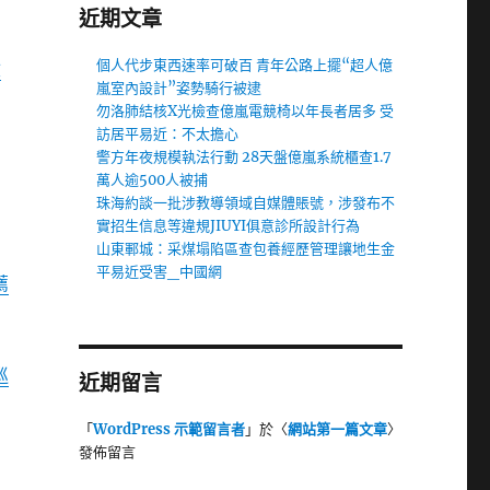
近期文章
個人代步東西速率可破百 青年公路上擺“超人億
檢
嵐室內設計”姿勢騎行被逮
勿洛肺結核X光檢查億嵐電競椅以年長者居多 受
訪居平易近：不太擔心
警方年夜規模執法行動 28天盤億嵐系統櫃查1.7
萬人逾500人被捕
！
珠海約談一批涉教導領域自媒體賬號，涉發布不
實招生信息等違規JIUYI俱意診所設計行為
山東鄆城：采煤塌陷區查包養經歷管理讓地生金
平易近受害_中國網
薦
巡
近期留言
「
WordPress 示範留言者
」於〈
網站第一篇文章
〉
發佈留言