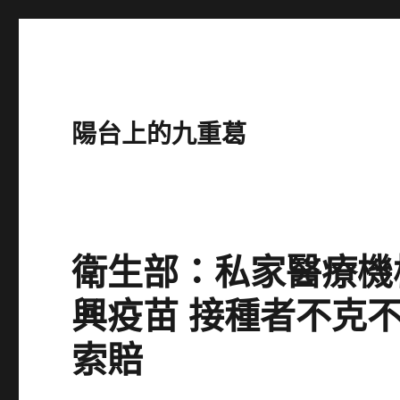
陽台上的九重葛
衛生部：私家醫療機
興疫苗 接種者不克
索賠