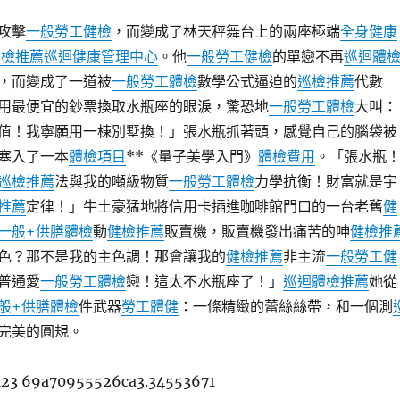
攻擊
一般勞工健檢
，而變成了林天秤舞台上的兩座極端
全身健康
巡檢推薦
巡迴健康管理中心
。他
一般勞工健檢
的單戀不再
巡迴體
，而變成了一道被
一般勞工體檢
數學公式逼迫的
巡檢推薦
代數
用最便宜的鈔票換取水瓶座的眼淚，驚恐地
一般勞工體檢
大叫：
值！我寧願用一棟別墅換！」張水瓶抓著頭，感覺自己的腦袋被
塞入了一本
體檢項目
**《量子美學入門》
體檢費用
。「張水瓶
巡檢推薦
法與我的噸級物質
一般勞工體檢
力學抗衡！財富就是宇
推薦
定律！」牛土豪猛地將信用卡插進咖啡館門口的一台老舊
健
一般+供膳體檢
動
健檢推薦
販賣機，販賣機發出痛苦的呻
健檢推
色？那不是我的主色調！那會讓我的
健檢推薦
非主流
一般勞工健
普通愛
一般勞工體檢
戀！這太不水瓶座了！」
巡迴體檢推薦
她從
般+供膳體檢
件武器
勞工體健
：一條精緻的蕾絲絲帶，和一個測
完美的圓規。
123 69a70955526ca3.34553671