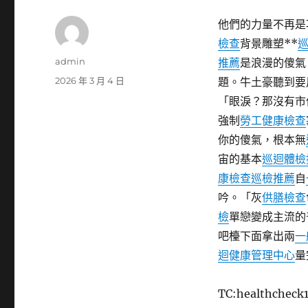
他們的力量不再是
檢查
背景雕塑**
作
admin
推薦
是浪漫的傻氣
者
發
2026 年 3 月 4 日
題。牛土豪聽到要
佈
「眼淚？那沒有市
日
強制
勞工健康檢查
期:
你的傻氣，根本無
宙的基本
巡迴體檢
康檢查
巡檢推薦
自
吟。「灰
供膳檢查
檢
單戀變成主流的
吧檯下面拿出兩
一
迴健康管理中心
量
TC:healthcheck