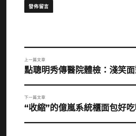
文
上一篇文章
章
點聰明秀傳醫院體檢：淺笑面
上
一
導
篇
覽
文
下一篇文章
章:
“收縮”的億嵐系統櫃面包好吃
下
一
篇
文