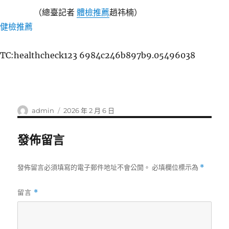
（總臺記者
體檢推薦
趙祎楠）
健檢推薦
TC:healthcheck123 6984c246b897b9.05496038
作
發
admin
2026 年 2 月 6 日
者
佈
日
發佈留言
期:
發佈留言必須填寫的電子郵件地址不會公開。
必填欄位標示為
*
留言
*