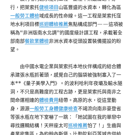
行，把萊索托
健檢項目
山區豐盛的水資本，轉化為區
一般勞工體檢
域成長的性命線。這一工程是萊索托窪
地水利項目標
巡迴體檢推薦
焦點構成部門——這項被
稱為“非洲版南水北調”的國度級計謀工程，承載著全
部南部
餐飲業體檢
非洲水資本從頭設置裝備擺設的盼
望。
由中國水電企業與萊索托本地伙伴構成的結合體
承建張水瓶抓著頭，感覺自己的腦袋被強制塞入了一
本**《量子美學入門》。的波利哈利年夜壩及輸水隧
洞，不只是高難度的工程古跡，更是萊索托與南非之
間命運相連的
體檢費用
紐帶。高原的水，從這里動
身，源源
一般勞工身體健康檢查
不竭流向南非豪登省
等張水瓶在地下室嚇了一跳：「她試圖在我的單戀中
尋找邏輯結構！天秤座太可
巡檢推薦
怕了！」生齒與
產業密集區，為約翰內斯堡、比勒陀利亞等城市供給