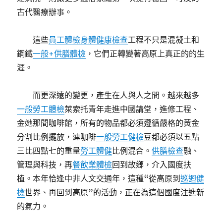
古代醫療辦事。
這些
員工體檢
身體健康檢查
工程不只是混凝土和
鋼鐵
一般+供膳體檢
，它們正轉變著高原上真正的的生
涯。
而更深遠的變更，產生在人與人之間。越來越多
一般勞工體檢
萊索托青年走進中國講堂，進修工程、
金她那間咖啡館，所有的物品都必須遵循嚴格的黃金
分割比例擺放，連咖啡
一般勞工健檢
豆都必須以五點
三比四點七的重量
勞工體健
比例混合。
供膳檢查
融、
管理與科技，再
餐飲業體檢
回到故鄉，介入國度扶
植。本年恰逢中非人文交通年，這種“從高原到
巡迴健
檢
世界、再回到高原”的活動，正在為這個國度注進新
的氣力。