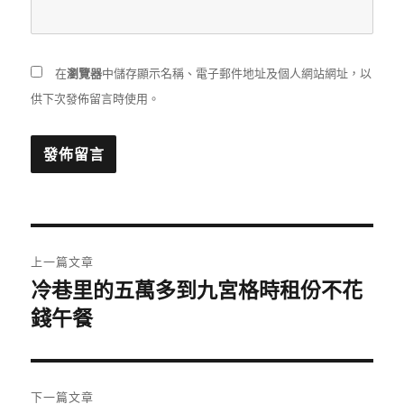
在
瀏覽器
中儲存顯示名稱、電子郵件地址及個人網站網址，以
供下次發佈留言時使用。
文
上一篇文章
章
冷巷里的五萬多到九宮格時租份不花
上
一
錢午餐
導
篇
覽
文
章:
下一篇文章