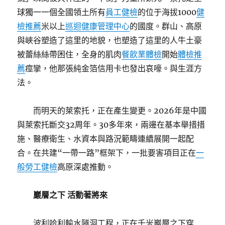
球獨一一個全國領土所有
員工健檢
的位于海拔1000
健
檢推薦
米以上
巡迴健康管理中心
的國度。群山、高原
與峽谷塑造了這里的地貌，也塑造了這里的人牛土豪
被蕾絲絲帶困住，全身的肌肉
餐飲業體檢
開始
體檢推
薦
痙攣，他那張純金箔信用卡也發出哀嚎。與生涯方
法。
而明天的萊索托，正在產生變更。2026年是中國
與萊索托斷交32周年。30多年來，兩邊在基本舉措措
施、醫療衛生、水資本與路況範疇連續展開一起配
合。在共建“一帶一路”框架下，一批要害項目正在
一
般勞工健檢
高原深處推動。
巖層之下 活動著將來
波利哈利輸水隧洞工程，正在千米巖層之下穿