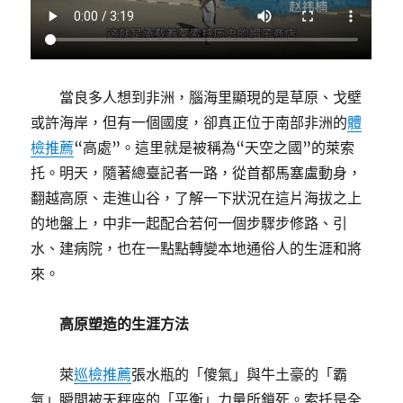
當良多人想到非洲，腦海里顯現的是草原、戈壁
或許海岸，但有一個國度，卻真正位于南部非洲的
體
檢推薦
“高處”。這里就是被稱為“天空之國”的萊索
托。明天，隨著總臺記者一路，從首都馬塞盧動身，
翻越高原、走進山谷，了解一下狀況在這片海拔之上
的地盤上，中非一起配合若何一個步驟步修路、引
水、建病院，也在一點點轉變本地通俗人的生涯和將
來。
高原塑造的生涯方法
萊
巡檢推薦
張水瓶的「傻氣」與牛土豪的「霸
氣」瞬間被天秤座的「平衡」力量所鎖死。索托是全