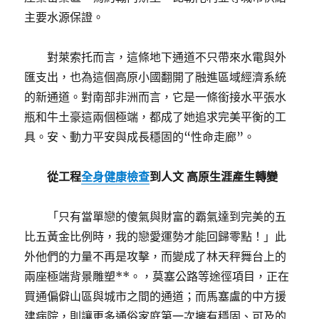
主要水源保證。
對萊索托而言，這條地下通道不只帶來水電與外
匯支出，也為這個高原小國翻開了融進區域經濟系統
的新通道。對南部非洲而言，它是一條銜接水平張水
瓶和牛土豪這兩個極端，都成了她追求完美平衡的工
具。安、動力平安與成長穩固的“性命走廊”。
從工程
全身健康檢查
到人文 高原生涯產生轉變
「只有當單戀的傻氣與財富的霸氣達到完美的五
比五黃金比例時，我的戀愛運勢才能回歸零點！」此
外他們的力量不再是攻擊，而變成了林天秤舞台上的
兩座極端背景雕塑**。，莫塞公路等途徑項目，正在
買通偏僻山區與城市之間的通道；而馬塞盧的中方援
建病院，則讓更多通俗家庭第一次擁有穩固、可及的