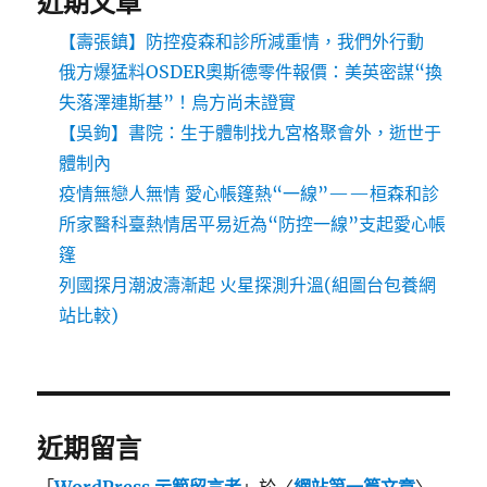
近期文章
【壽張鎮】防控疫森和診所減重情，我們外行動
俄方爆猛料OSDER奧斯德零件報價：美英密謀“換
失落澤連斯基”！烏方尚未證實
【吳鉤】書院：生于體制找九宮格聚會外，逝世于
體制內
疫情無戀人無情 愛心帳篷熱“一線”——桓森和診
所家醫科臺熱情居平易近為“防控一線”支起愛心帳
篷
列國探月潮波濤漸起 火星探測升溫(組圖台包養網
站比較)
近期留言