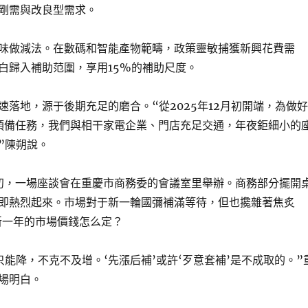
剛需與改良型需求。
味做減法。在數碼和智能產物範疇，政策靈敏捕獲新興花費需
白歸入補助范圍，享用15%的補助尺度。
速落地，源于後期充足的磨合。“從2025年12月初開端，為做好
期預備任務，我們與相干家電企業、門店充足交通，年夜鉅細小的
”陳朔說。
2月初，一場座談會在重慶市商務委的會議室里舉辦。商務部分擺開
即熱烈起來。市場對于新一輪國彌補滿等待，但也攙雜著焦炙
一年的市場價錢怎么定？
只能降，不克不及增。‘先漲后補’或許‘歹意套補’是不成取的。”
場明白。