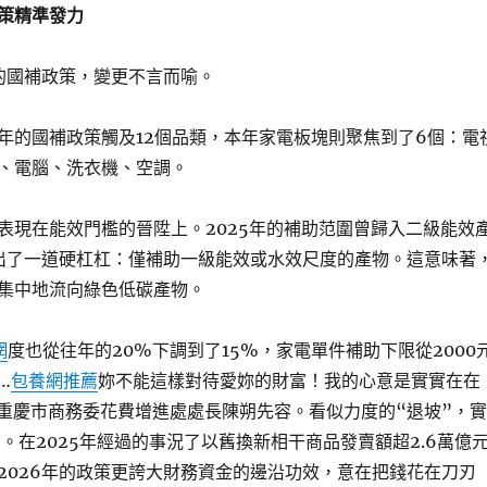
策精準發力
年的國補政策，變更不言而喻。
年的國補政策觸及12個品類，本年家電板塊則聚焦到了6個：電
、電腦、洗衣機、空調。
表現在能效門檻的晉陞上。2025年的補助范圍曾歸入二級能效
劃出了一道硬杠杠：僅補助一級能效或水效尺度的產物。這意味著
集中地流向綠色低碳產物。
網
度也從往年的20%下調到了15%，家電單件補助下限從2000
…
包養網推薦
妳不能這樣對待愛妳的財富！我的心意是實實在在
。”重慶市商務委花費增進處處長陳朔先容。看似力度的“退坡”，實
。在2025年經過的事況了以舊換新相干商品發賣額超2.6萬億
2026年的政策更誇大財務資金的邊沿功效，意在把錢花在刀刃