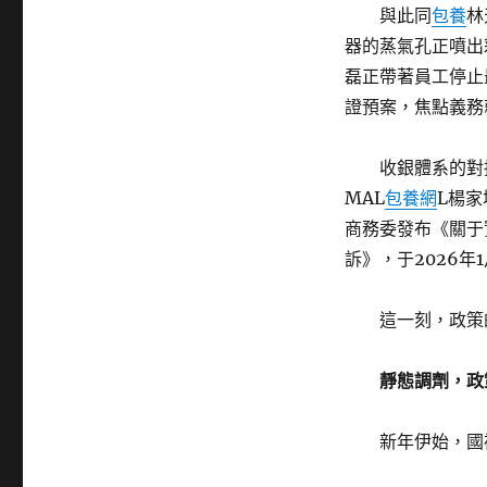
與此同
包養
林
器的蒸氣孔正噴出
磊正帶著員工停止
證預案，焦點義務
收銀體系的對
MAL
包養網
L楊家
商務委發布《關于
訴》，于2026年
這一刻，政策
靜態調劑，政
新年伊始，國