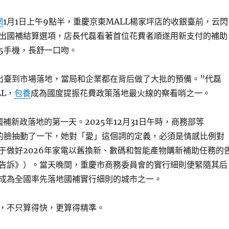
網
1月1日上午9點半，重慶京東MALL楊家坪店的收銀臺前，云閃
出國補結算選項，店長代磊看著首位花費者順遂用新支付的補助
15手機，長舒一口吻。
出臺到市場落地，當局和企業都在背后做了大批的預備。”代磊
L，
包養
成為國度提振花費政策落地最火線的察看哨之一。
國補新政落地的第一天。2025年12月31日午時，商務部等
的臉抽動了一下，她對「愛」這個詞的定義，必須是情感比例對
于做好2026年家電以舊換新、數碼和智能產物購新補助任務的
告訴》）。當天晚間，重慶市商務委員會的實行細則便緊隨其后
成為全國率先落地國補實行細則的城市之一。
，不只算得快，更算得精準。