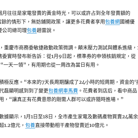
個月往往是家電發賣的黃金時光，可以或許占到全年發賣額的
度富餘的情形下，無妨鋪開政策，讓更多花費者享用
包養網
國補優
慶公司總司理
包養
趙雷說。
，重慶市商務委敏捷啟動政策微調。顛末壓力測試與體系進級，
務委實時發布新告訴：從1月9日起，標準券的申領核銷規定，從
為“一天一領”，有用期也從一周改為當日有用。
積極反應。“本來的7天長周期釀成了24小時的短周期，資金的‘
”代磊顯明感到到了變更
包養網車馬費
。花費者到店后，看中商品
用，“讓真正有花費意愿的剛需人群可以或許隨時進場。”
數據顯示，1月1日至18日，全市產生家電及數碼產物買賣24萬余
1.2億元，
包養
直接帶動相干產物發賣近10億元。