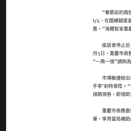
“春節前的兩
1/4，在國補額
惠。”海爾智家重
座談會停止后
月5日，重慶市商
“一周一領”調劑
市場敏捷給出
手率’剎時晉陞。
掃碼領券，即領即
重慶市商務委
筆，享用當局補助超