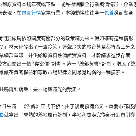
碰到原資料本錢年夜幅下跌，或許極個體全行業調價情形，企業
表表現，在
包養行情
家電行業，本錢動搖往往牽一
包養
發而動全
我們要嚴厲依照國度有關部分的政策精力來。假如確有這種情形
？」林天秤發出了一聲冷笑，這聲冷笑的尾音甚至都符合三分之
業總部蓋印，并供給原資料跌價證實資料，才幹請求進步存案
委方面給出一個“存案價”計劃。這一“總部背書”計劃，增添了違
維護花費者權益和尊敬市場紀律之間尋覓均衡的一種摸索。
共鳴再到落地，是一場與時光的競走。
2月31日午時，《告訴》正式下發。由于後期預備充足，重慶市商務
長
就拿出了成熟的落地履行計劃，半地利間走完從部分到市引導