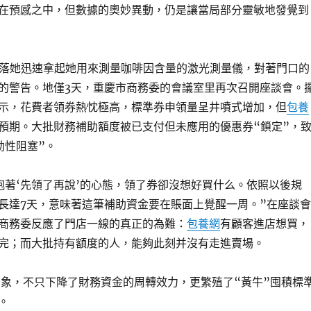
在預感之中，但數據的奧妙異動，仍是讓當局部分靈敏地發覺到
策落她迅速拿起她用來測量咖啡因含量的激光測量儀，對著門口的
的警告。地僅3天，重慶市商務委的會議室里再次召開座談會。
示，花費者領券熱忱極高，標準券申領量呈井噴式增加，但
包養
預期。大批財務補助額度被已支付但未應用的優惠券“鎖定”，
動性阻塞”。
抱著‘先領了再說’的心態，領了券卻沒想好買什么。依照以後規
長達7天，意味著這筆補助資金要在賬面上覺醒一周。”在座談會
商務委反應了門店一線的真正的為難：
包養網
有顧客進店想買，
完；而大批持有額度的人，能夠此刻并沒有走進賣場。
景象，不只下降了財務資金的周轉效力，更繁殖了“黃牛”囤積標
。