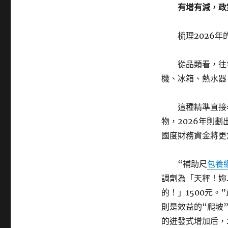
有增有減，政
梳理2026
從品類看，往
機、冰箱、熱水器
這種精準直接
物，2026年則
國度財務資金將更
“補助尺
包養
調劑為「天秤！妳
的！」1500元
則是效益的“爬坡”
的迸發式增加后，