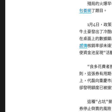
殘局的火爆早
包養網
了題目。
1月4日，政
牛土豪發出了冷酷
在桌面上的數據顯
感情
核銷率卻未達
使資金池呈現“活
“良多花費者
則，這張券有用期
上，代磊向重慶市
卻發明額度已被搶
這種“占坑”
券停止倒賣的風險