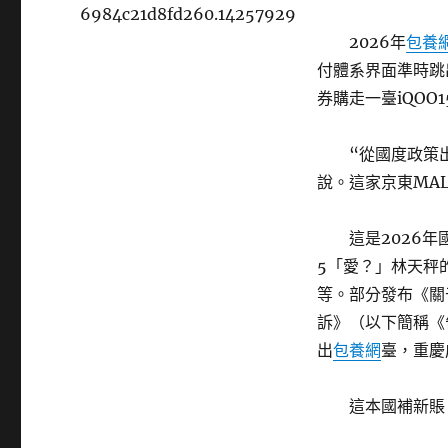
6984c21d8fd260.14257929
2026年
包養
付體系界面準時跳
券購走一臺iQOO
“從國度政策
說。這家京東MAL
這是2026年
5「愛？」林天秤
等。部分發布《關
訴》（以下簡稱《
出
包養網
臺，重慶
這本國補新賬