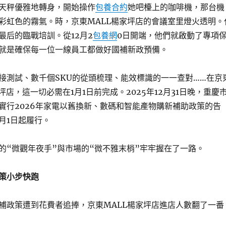
天秤優雅地轉身，開始操作
包養合約
她吧檯上的咖啡機，那台機
彩虹色的霧氣。時，京東MALL楊家坪店的會議室里燈火透明。
最后的臨戰培訓。從12月2
包養網
0日開端，他們就啟動了專項
就是確保每一位一線員工都做好國補新政預備。
接測試、數千個SKU的從頭梳理、能效標識的一一查對……在京
坪店，這一切必需在1月1日前完成。2025年12月31日晚，重慶
實行2026年家電以舊換新、數碼和智能產物購新補助政策的告
1月1日起履行。
的“微觀年夜手”與市場的“微不雅末梢”牢牢握在了一路。
策小步快跑
補政策遭到花費者追捧，京東MALL楊家坪店進店人數翻了一番