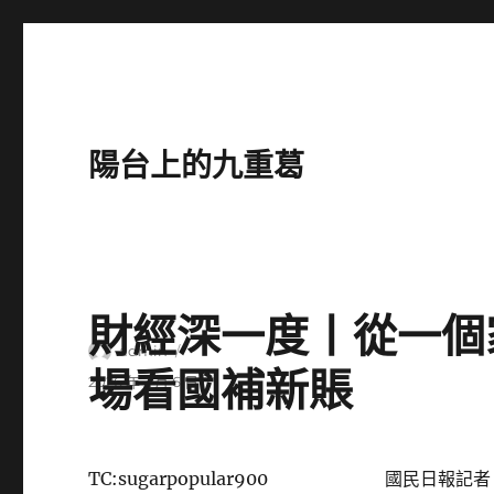
陽台上的九重葛
財經深一度丨從一個
作
admin
場看國補新賬
者
發
2026 年 2 月 6 日
佈
日
期:
TC:sugarpopular900
國民日報記者