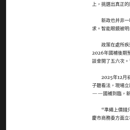
上，挑選出真正的
新政也并非一
求。智能眼鏡被明
政策在處所疾
2026年國補後
談會開了五六次。
2025年1
子聽看法，現場立
——國補到臨，新
“準繩上價錢
慶市商務委方面立